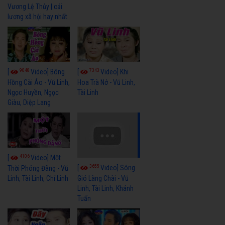
Vương Lệ Thủy | cải
lương xã hội hay nhất
9048
7343
[
Video] Bông
[
Video] Khi
Hồng Cài Áo - Vũ Linh,
Hoa Trà Nở - Vũ Linh,
Ngọc Huyền, Ngọc
Tài Linh
Giàu, Diệp Lang
4106
[
Video] Một
3655
[
Video] Sóng
Thời Phóng Đãng - Vũ
Linh, Tài Linh, Chí Linh
Gió Làng Chài - Vũ
Linh, Tài Linh, Khánh
Tuấn