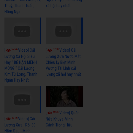
Thuỷ, Thanh Tuấn,
xã hội hay nhất
Hồng Nga
5456
5730
[
Video] Cải
[
Video] Cải
Lương Xã Hội Siêu
Lương Xưa Nước Mắt
Hay " BỂ HẬN MÊNH
Chiều Ly Biệt Minh
MÔNG " Cải Lương
Vương Tài Linh cải
Kim Tử Long, Thanh
lương xã hội hay nhất
Ngân Hay Nhất
6035
[
Video] Quán
6316
[
Video] Cải
Nửa Khuya-Minh
Cảnh-Trọng Hữu
Lương Xưa : Rồi 30
Năm Sau - Minh