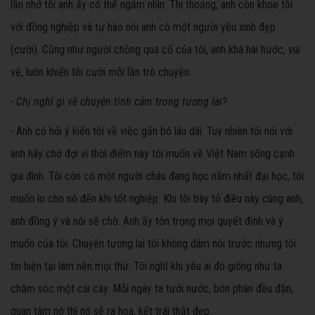
lần nhớ tôi anh ấy có thể ngắm nhìn. Thi thoảng, anh còn khoe tôi
với đồng nghiệp và tự hào nói anh có một người yêu xinh đẹp
(cười). Cũng như người chồng quá cố của tôi, anh khá hài hước, vui
vẻ, luôn khiến tôi cười mỗi lần trò chuyện.
- Chị nghĩ gì về chuyện tình cảm trong tương lai?
-
Anh có hỏi ý kiến tôi về việc gắn bó lâu dài. Tuy nhiên tôi nói với
anh hãy chờ đợi vì thời điểm này tôi muốn về Việt Nam sống cạnh
gia đình. Tôi còn có một người cháu đang học năm nhất đại học, tôi
muốn lo cho nó đến khi tốt nghiệp. Khi tôi bày tỏ điều này cùng anh,
anh đồng ý và nói sẽ chờ. Anh ấy tôn trọng mọi quyết định và ý
muốn của tôi. Chuyện tương lai tôi không dám nói trước nhưng tôi
tin hiện tại làm nên mọi thứ. Tôi nghĩ khi yêu ai đó giống như ta
chăm sóc một cái cây. Mỗi ngày ta tưới nước, bón phân đều đặn,
quan tâm nó thì nó sẽ ra hoa, kết trái thật đẹp.