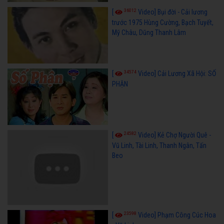
36012
[
Video] Bụi đời - Cải lương
trước 1975 Hùng Cường, Bạch Tuyết,
Mỹ Châu, Dũng Thanh Lâm
34574
[
Video] Cải Lương Xã Hội: SỐ
PHẬN
24582
[
Video] Kẻ Chợ Người Quê -
Vũ Linh, Tài Linh, Thanh Ngân, Tấn
Beo
23598
[
Video] Phạm Công Cúc Hoa