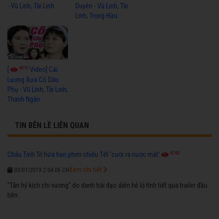
- Vũ Linh, Tài Linh
Duyên - Vũ Linh, Tài
Linh, Trọng Hữu
4010
[
Video] Cải
Lương Xưa Cô Dâu
Phụ - Vũ Linh, Tài Linh,
Thanh Ngân
TIN BÊN LỀ LIÊN QUAN
6760
Châu Tinh Trì hứa hẹn phim chiếu Tết 'cười ra nước mắt'
Xem chi tiết
03/01/2019 2:04:06 CH
"Tân hỷ kịch chi vương" do danh hài đạo diễn hé lộ tình tiết qua trailer đầu
tiên.