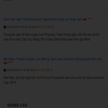
7673
Sao Việt nghỉ Tết Dương lịch: Người tiệc tùng, kẻ nhập viện
Xem chi tiết
03/01/2019 10:01:54 SA
Trong kỳ nghỉ lễ bốn ngày, Lan Phương, Tuấn Hưng gặp vấn đề sức khỏe
còn Hoa hậu Tiểu Vy, Đặng Thu Thảo dành thời gian bên gia đình.
Mỹ nhân 'Truyền thuyết Joo Mong' đón năm mới bên chồng kém tám tuổi
4500
Xem chi tiết
03/01/2019 7:00:42 SA
Han Hye Jin hội ngộ tiền vệ Ki Sung Yeung khi anh về nước thi đấu tại Asian
Cup 2019.
QUẢNG CÁO