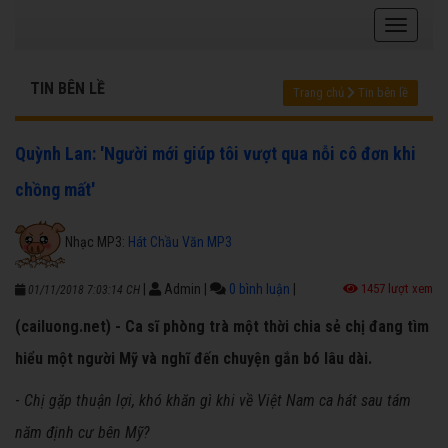
TIN BÊN LỀ
Trang chủ
Tin bên lề
Quỳnh Lan: 'Người mới giúp tôi vượt qua nỗi cô đơn khi
chồng mất'
Nhạc MP3:
Hát Chầu Văn MP3
|
Admin
|
0 bình luận
|
1457 lượt xem
01/11/2018 7:03:14 CH
(cailuong.net) - Ca sĩ phòng trà một thời chia sẻ chị đang tìm
hiểu một người Mỹ và nghĩ đến chuyện gắn bó lâu dài.
-
Chị gặp thuận lợi, khó khăn gì khi về Việt Nam ca hát sau tám
năm định cư bên Mỹ?