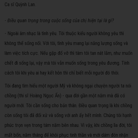
Ca sĩ Quỳnh Lan.
-
Điều quan trọng trong cuộc sống của chị hiện tại là gì
?
- Ngoài âm nhạc là tình yêu. Tôi thuộc kiểu người không yêu thì
không thể sống nổi. Với tôi, tình yêu mang lại năng lượng sống và
làm việc tích cực. Nếu gặp đổ vỡ thì tâm tôi tan nát lắm, như muốn
chết đi sống lại, vậy mà tôi vẫn muốn sống trong yêu đương. Tính
cách tôi khi yêu ai hay kết hôn thì chỉ biết mỗi người đó thôi.
Tôi đang tìm hiểu một người Mỹ và không ngại chuyện người ta nói
chồng (thi sĩ Hoàng Ngọc Ẩn) - qua đời gần một năm mà đã có
người mới. Tôi cần sống cho bản thân. Điều quan trọng là khi chồng
còn sống tôi đã đối xử và sống với anh ấy hết mình. Chúng tôi hạnh
phúc trọn vẹn trong tám năm bên nhau. Vì vậy, khi chồng lìa đời, tôi
mất bốn, năm tháng để khôi phục tinh thần và mới dám đón nhận