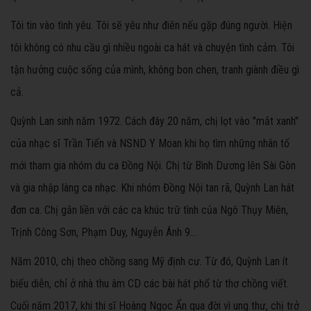
Tôi tin vào tình yêu. Tôi sẽ yêu như điên nếu gặp đúng người. Hiện
tôi không có nhu cầu gì nhiều ngoài ca hát và chuyện tình cảm. Tôi
tận hưởng cuộc sống của mình, không bon chen, tranh giành điều gì
cả.
Quỳnh Lan sinh năm 1972. Cách đây 20 năm, chị lọt vào "mắt xanh"
của nhạc sĩ Trần Tiến và NSND Y Moan khi họ tìm những nhân tố
mới tham gia nhóm du ca Đồng Nội. Chị từ Bình Dương lên Sài Gòn
và gia nhập làng ca nhạc. Khi nhóm Đồng Nội tan rã, Quỳnh Lan hát
đơn ca. Chị gắn liền với các ca khúc trữ tình của Ngô Thụy Miên,
Trịnh Công Sơn, Phạm Duy, Nguyễn Ánh 9...
Năm 2010, chị theo chồng sang Mỹ định cư. Từ đó, Quỳnh Lan ít
biểu diễn, chỉ ở nhà thu âm CD các bài hát phổ từ thơ chồng viết.
Cuối năm 2017, khi thi sĩ Hoàng Ngọc Ẩn qua đời vì ung thư, chị trở