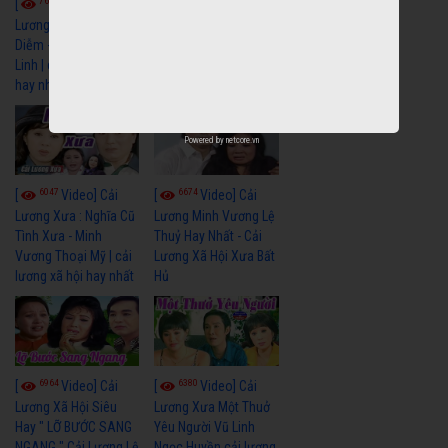
7657
6907
[
Video] Cải
[
Video] Cải
Lương Xưa : Đời Cô
Lương Xưa : Nước Mắt
Diễm - Vũ Linh Tài
Chung Tình - Vũ Linh
Linh | cải lương xã hội
Thanh Ngân | cải
hay nhất
lương xã hội hay nhất
Powered by
netcore.vn
6047
6674
[
Video] Cải
[
Video] Cải
Lương Xưa : Nghĩa Cũ
Lương Minh Vương Lệ
Tình Xưa - Minh
Thuỷ Hay Nhất - Cải
Vương Thoại Mỹ | cải
Lương Xã Hội Xưa Bất
lương xã hội hay nhất
Hủ
6964
6380
[
Video] Cải
[
Video] Cải
Lương Xã Hội Siêu
Lương Xưa Một Thuở
Hay " LỠ BƯỚC SANG
Yêu Người Vũ Linh
NGANG " Cải Lương Lệ
Ngọc Huyền cải lương