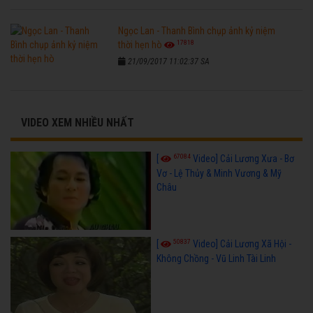
Ngọc Lan - Thanh Bình chụp ảnh kỷ niệm
17818
thời hẹn hò
21/09/2017 11:02:37 SA
VIDEO XEM NHIỀU NHẤT
67084
[
Video] Cải Lương Xưa - Bơ
Vơ - Lệ Thủy & Minh Vương & Mỹ
Châu
50837
[
Video] Cải Lương Xã Hội -
Không Chồng - Vũ Linh Tài Linh