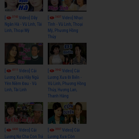
3765
3437
[
Video] Dãy
[
Video] Nhạc
Ngân Hà - Vũ Linh, Tài
Tình - Vũ Linh, Thoại
Linh, Thoại Mỹ
Mỹ, Phương Hồng
Thủy
4111
3962
[
Video] Cải
[
Video] Cải
Lương Xưa Hãy Ngủ
Lương Xưa Đi Biển -
Yên Niềm Đau - Vũ
Vũ Linh, Phương Hồng
Linh, Tài Linh
Thủy, Hương Lan,
Thanh Hằng
4430
3597
[
Video] Cải
[
Video] Cải
Lương Nợ Cha Con Trả
Lương Xưa Còn