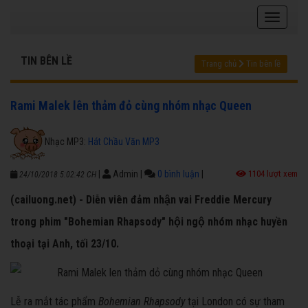
TIN BÊN LỀ
Trang chủ
Tin bên lề
Rami Malek lên thảm đỏ cùng nhóm nhạc Queen
Nhạc MP3:
Hát Chầu Văn MP3
|
Admin
|
0 bình luận
|
1104 lượt xem
24/10/2018 5:02:42 CH
(cailuong.net) - Diễn viên đảm nhận vai Freddie Mercury
trong phim "Bohemian Rhapsody" hội ngộ nhóm nhạc huyền
thoại tại Anh, tối 23/10.
Lễ ra mắt tác phẩm
Bohemian Rhapsody
tại London có sự tham