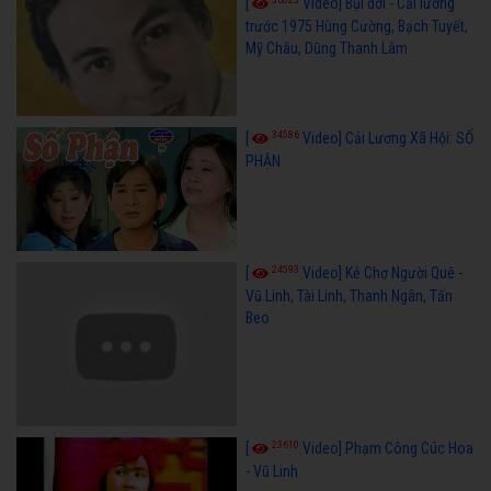
[
Video] Bụi đời - Cải lương
trước 1975 Hùng Cường, Bạch Tuyết,
Mỹ Châu, Dũng Thanh Lâm
34586
[
Video] Cải Lương Xã Hội: SỐ
PHẬN
24593
[
Video] Kẻ Chợ Người Quê -
Vũ Linh, Tài Linh, Thanh Ngân, Tấn
Beo
23610
[
Video] Phạm Công Cúc Hoa
- Vũ Linh