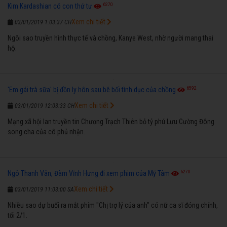
6270
Kim Kardashian có con thứ tư
Xem chi tiết
03/01/2019 1:03:37 CH
Ngôi sao truyền hình thực tế và chồng, Kanye West, nhờ người mang thai
hộ.
6592
'Em gái trà sữa' bị đồn ly hôn sau bê bối tình dục của chồng
Xem chi tiết
03/01/2019 12:03:33 CH
Mạng xã hội lan truyền tin Chương Trạch Thiên bỏ tỷ phú Lưu Cường Đông
song cha của cô phủ nhận.
6270
Ngô Thanh Vân, Đàm Vĩnh Hưng đi xem phim của Mỹ Tâm
Xem chi tiết
03/01/2019 11:03:00 SA
Nhiều sao dự buổi ra mắt phim "Chị trợ lý của anh" có nữ ca sĩ đóng chính,
tối 2/1.