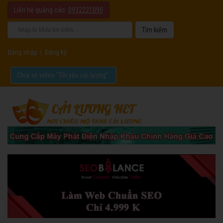
Liên hệ quảng cáo:
0932221090
Đăng nhập
|
Đăng ký
Chia sẻ video "Tôi yêu cải lương".