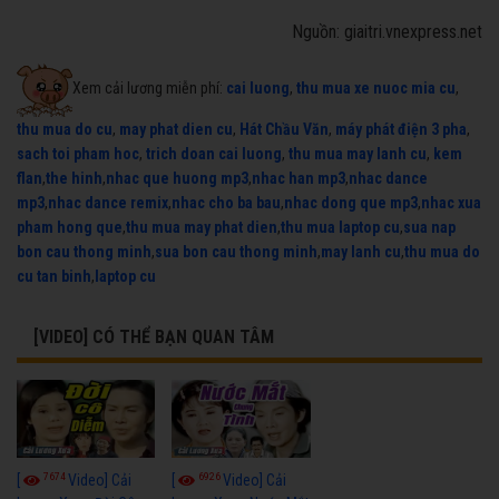
Nguồn: giaitri.vnexpress.net
Xem cải lương miễn phí:
cai luong
,
thu mua xe nuoc mia cu
,
thu mua do cu
,
may phat dien cu
,
Hát Chầu Văn
,
máy phát điện 3 pha
,
sach toi pham hoc
,
trich doan cai luong
,
thu mua may lanh cu
,
kem
flan
,
the hinh
,
nhac que huong mp3
,
nhac han mp3
,
nhac dance
mp3
,
nhac dance remix
,
nhac cho ba bau
,
nhac dong que mp3
,
nhac xua
pham hong que
,
thu mua may phat dien
,
thu mua laptop cu
,
sua nap
bon cau thong minh
,
sua bon cau thong minh
,
may lanh cu
,
thu mua do
cu tan binh
,
laptop cu
[VIDEO] CÓ THỂ BẠN QUAN TÂM
7674
6926
[
Video] Cải
[
Video] Cải