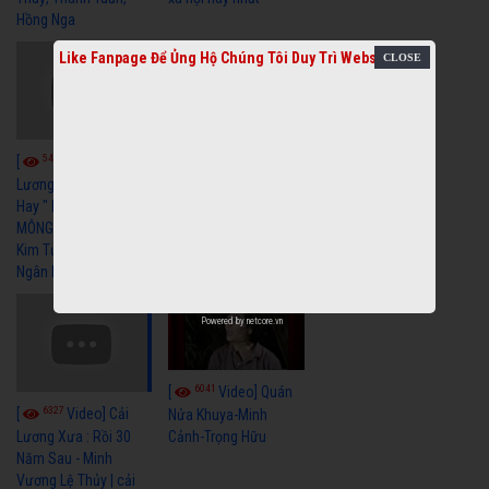
Hồng Nga
Like Fanpage Để Ủng Hộ Chúng Tôi Duy Trì Website
5462
5739
[
Video] Cải
[
Video] Cải
Lương Xã Hội Siêu
Lương Xưa Nước Mắt
Hay " BỂ HẬN MÊNH
Chiều Ly Biệt Minh
MÔNG " Cải Lương
Vương Tài Linh cải
Kim Tử Long, Thanh
lương xã hội hay nhất
Ngân Hay Nhất
Powered by
netcore.vn
6041
[
Video] Quán
6327
[
Video] Cải
Nửa Khuya-Minh
Cảnh-Trọng Hữu
Lương Xưa : Rồi 30
Năm Sau - Minh
Vương Lệ Thủy | cải