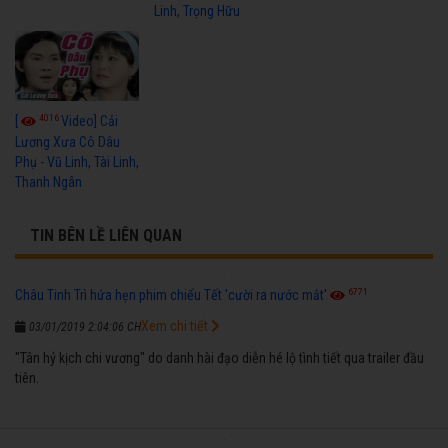
Linh, Trọng Hữu
4016
[
Video] Cải
Lương Xưa Cô Dâu
Phụ - Vũ Linh, Tài Linh,
Thanh Ngân
TIN BÊN LỀ LIÊN QUAN
6771
Châu Tinh Trì hứa hẹn phim chiếu Tết 'cười ra nước mắt'
Xem chi tiết
03/01/2019 2:04:06 CH
"Tân hỷ kịch chi vương" do danh hài đạo diễn hé lộ tình tiết qua trailer đầu
tiên.