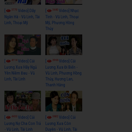
3770
3440
[
Video] Dãy
[
Video] Nhạc
Ngân Hà - Vũ Linh, Tài
Tình - Vũ Linh, Thoại
Linh, Thoại Mỹ
Mỹ, Phương Hồng
Thủy
4114
3966
[
Video] Cải
[
Video] Cải
Lương Xưa Hãy Ngủ
Lương Xưa Đi Biển -
Yên Niềm Đau - Vũ
Vũ Linh, Phương Hồng
Linh, Tài Linh
Thủy, Hương Lan,
Thanh Hằng
4433
3602
[
Video] Cải
[
Video] Cải
Lương Nợ Cha Con Trả
Lương Xưa Còn
- Vũ Linh, Tài Linh
Duyên - Vũ Linh, Tài