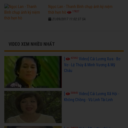
Ngọc Lan - Thanh Bình chụp ảnh kỷ niệm
17827
thời hẹn hò
21/09/2017 11:02:37 SA
VIDEO XEM NHIỀU NHẤT
67092
[
Video] Cải Lương Xưa - Bơ
Vơ - Lệ Thủy & Minh Vương & Mỹ
Châu
50845
[
Video] Cải Lương Xã Hội -
Không Chồng - Vũ Linh Tài Linh
36023