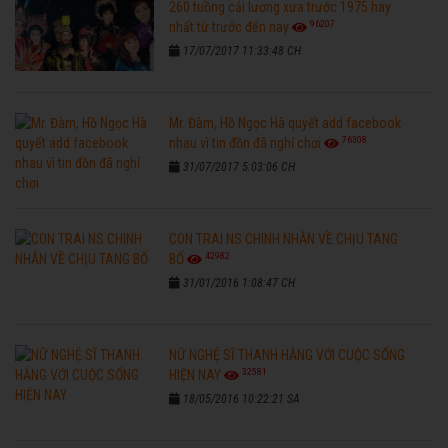
260 tuồng cải lương xưa trước 1975 hay
96207
nhất từ trước đến nay
17/07/2017 11:33:48 CH
Mr. Đàm, Hồ Ngọc Hà quyết add facebook
76308
nhau vì tin đồn đã nghỉ chơi
31/07/2017 5:03:06 CH
CON TRAI NS CHINH NHẪN VỀ CHỊU TANG
42982
BỐ
31/01/2016 1:08:47 CH
NỮ NGHỆ SĨ THANH HẰNG VỚI CUỘC SỐNG
32581
HIỆN NAY
18/05/2016 10:22:21 SA