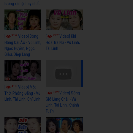
lương xã hội hay nhất
9059
7352
[
Video] Bông
[
Video] Khi
Hồng Cài Áo - Vũ Linh,
Hoa Trà Nở - Vũ Linh,
Ngọc Huyền, Ngọc
Tài Linh
Giàu, Diệp Lang
4110
[
Video] Một
3659
[
Video] Sóng
Thời Phóng Đãng - Vũ
Linh, Tài Linh, Chí Linh
Gió Làng Chài - Vũ
Linh, Tài Linh, Khánh
Tuấn