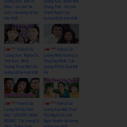
Lương Xưa : Đời Cô
Lương Xưa : Nước Mắt
Diễm - Vũ Linh Tài
Chung Tình - Vũ Linh
Linh | cải lương xã hội
Thanh Ngân | cải
hay nhất
lương xã hội hay nhất
6071
6689
[
Video] Cải
[
Video] Cải
Lương Xưa : Nghĩa Cũ
Lương Minh Vương Lệ
Tình Xưa - Minh
Thuỷ Hay Nhất - Cải
Vương Thoại Mỹ | cải
Lương Xã Hội Xưa Bất
lương xã hội hay nhất
Hủ
6976
6393
[
Video] Cải
[
Video] Cải
Lương Xã Hội Siêu
Lương Xưa Một Thuở
Hay " LỠ BƯỚC SANG
Yêu Người Vũ Linh
NGANG " Cải Lương Lệ
Ngọc Huyền cải lương
Thuỷ, Thanh Tuấn,
xã hội hay nhất