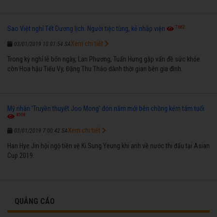
7682
Sao Việt nghỉ Tết Dương lịch: Người tiệc tùng, kẻ nhập viện
Xem chi tiết
03/01/2019 10:01:54 SA
Trong kỳ nghỉ lễ bốn ngày, Lan Phương, Tuấn Hưng gặp vấn đề sức khỏe
còn Hoa hậu Tiểu Vy, Đặng Thu Thảo dành thời gian bên gia đình.
Mỹ nhân 'Truyền thuyết Joo Mong' đón năm mới bên chồng kém tám tuổi
4508
Xem chi tiết
03/01/2019 7:00:42 SA
Han Hye Jin hội ngộ tiền vệ Ki Sung Yeung khi anh về nước thi đấu tại Asian
Cup 2019.
QUẢNG CÁO