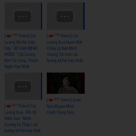
5462
5739
[
Video] Cải
[
Video] Cải
Lương Xã Hội Siêu
Lương Xưa Nước Mắt
Hay " BỂ HẬN MÊNH
Chiều Ly Biệt Minh
MÔNG " Cải Lương
Vương Tài Linh cải
Kim Tử Long, Thanh
lương xã hội hay nhất
Ngân Hay Nhất
6041
[
Video] Quán
6327
[
Video] Cải
Nửa Khuya-Minh
Cảnh-Trọng Hữu
Lương Xưa : Rồi 30
Năm Sau - Minh
Vương Lệ Thủy | cải
lương xã hội hay nhất