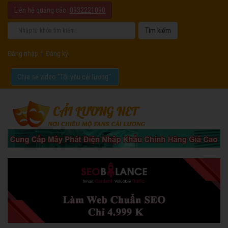
Liên hệ quảng cáo:
0932221090
Đăng nhập
|
Đăng ký
Chia sẻ video "Tôi yêu cải lương".