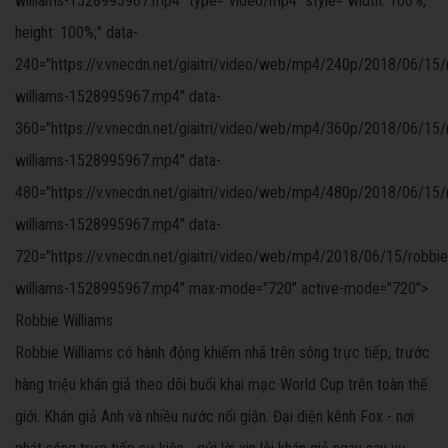
williams-1528995967.mp4" type="video/mp4" style="width: 100%;
height: 100%;" data-
240="https://v.vnecdn.net/giaitri/video/web/mp4/240p/2018/06/15/
williams-1528995967.mp4" data-
360="https://v.vnecdn.net/giaitri/video/web/mp4/360p/2018/06/15/
williams-1528995967.mp4" data-
480="https://v.vnecdn.net/giaitri/video/web/mp4/480p/2018/06/15/
williams-1528995967.mp4" data-
720="https://v.vnecdn.net/giaitri/video/web/mp4/2018/06/15/robbie
williams-1528995967.mp4" max-mode="720" active-mode="720">
Robbie Williams
Robbie Williams có hành động khiếm nhã trên sóng trực tiếp, trước
hàng triệu khán giả theo dõi buổi khai mạc World Cup trên toàn thế
giới. Khán giả Anh và nhiều nước nổi giận. Đại diện kênh Fox - nơi