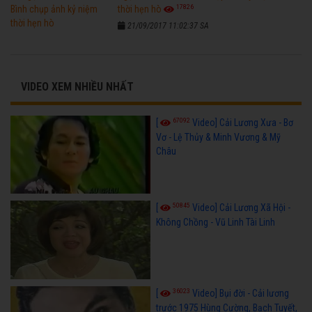
17826
thời hẹn hò
21/09/2017 11:02:37 SA
VIDEO XEM NHIỀU NHẤT
67092
[
Video] Cải Lương Xưa - Bơ
Vơ - Lệ Thủy & Minh Vương & Mỹ
Châu
50845
[
Video] Cải Lương Xã Hội -
Không Chồng - Vũ Linh Tài Linh
36023
[
Video] Bụi đời - Cải lương
trước 1975 Hùng Cường, Bạch Tuyết,