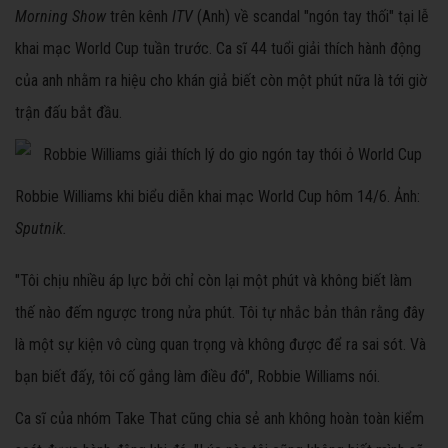
Morning Show
trên kênh
ITV
(Anh) về scandal "ngón tay thối" tại lễ
khai mạc World Cup tuần trước. Ca sĩ 44 tuổi giải thích hành động
của anh nhằm ra hiệu cho khán giả biết còn một phút nữa là tới giờ
trận đấu bắt đầu.
Robbie Williams khi biểu diễn khai mạc World Cup hôm 14/6. Ảnh:
Sputnik.
"Tôi chịu nhiều áp lực bởi chỉ còn lại một phút và không biết làm
thế nào đếm ngược trong nửa phút. Tôi tự nhắc bản thân rằng đây
là một sự kiện vô cùng quan trọng và không được để ra sai sót. Và
bạn biết đấy, tôi cố gắng làm điều đó", Robbie Williams nói.
Ca sĩ của nhóm Take That cũng chia sẻ anh không hoàn toàn kiểm