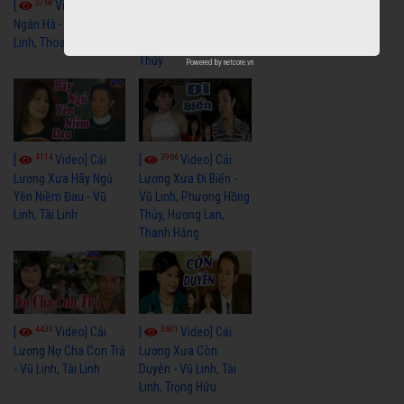
3768
3440
[
Video] Dãy
[
Video] Nhạc
Ngân Hà - Vũ Linh, Tài
Tình - Vũ Linh, Thoại
Linh, Thoại Mỹ
Mỹ, Phương Hồng
Thủy
Powered by
netcore.vn
4114
3966
[
Video] Cải
[
Video] Cải
Lương Xưa Hãy Ngủ
Lương Xưa Đi Biển -
Yên Niềm Đau - Vũ
Vũ Linh, Phương Hồng
Linh, Tài Linh
Thủy, Hương Lan,
Thanh Hằng
4433
3601
[
Video] Cải
[
Video] Cải
Lương Nợ Cha Con Trả
Lương Xưa Còn
- Vũ Linh, Tài Linh
Duyên - Vũ Linh, Tài
Linh, Trọng Hữu