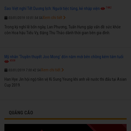
7682
Sao Việt nghỉ Tết Dương lịch: Người tiệc tùng, kẻ nhập viện
Xem chi tiết
03/01/2019 10:01:54 SA
Trong kỳ nghỉ lễ bốn ngày, Lan Phương, Tuấn Hưng gặp vấn đề sức khỏe
còn Hoa hậu Tiểu Vy, Đặng Thu Thảo dành thời gian bên gia đình.
Mỹ nhân 'Truyền thuyết Joo Mong' đón năm mới bên chồng kém tám tuổi
4508
Xem chi tiết
03/01/2019 7:00:42 SA
Han Hye Jin hội ngộ tiền vệ Ki Sung Yeung khi anh về nước thi đấu tại Asian
Cup 2019.
QUẢNG CÁO