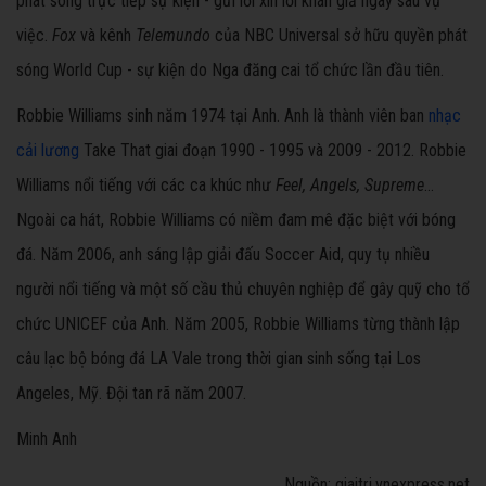
phát sóng trực tiếp sự kiện - gửi lời xin lỗi khán giả ngay sau vụ
việc.
Fox
và kênh
Telemundo
của NBC Universal sở hữu quyền phát
sóng World Cup - sự kiện do Nga đăng cai tổ chức lần đầu tiên.
Robbie Williams sinh năm 1974 tại Anh. Anh là thành viên ban
nhạc
cải lương
Take That giai đoạn 1990 - 1995 và 2009 - 2012. Robbie
Williams nổi tiếng với các ca khúc như
Feel, Angels, Supreme
...
Ngoài ca hát, Robbie Williams có niềm đam mê đặc biệt với bóng
đá. Năm 2006, anh sáng lập giải đấu Soccer Aid, quy tụ nhiều
người nổi tiếng và một số cầu thủ chuyên nghiệp để gây quỹ cho tổ
chức UNICEF của Anh. Năm 2005, Robbie Williams từng thành lập
câu lạc bộ bóng đá LA Vale trong thời gian sinh sống tại Los
Angeles, Mỹ. Đội tan rã năm 2007.
Minh Anh
Nguồn: giaitri.vnexpress.net