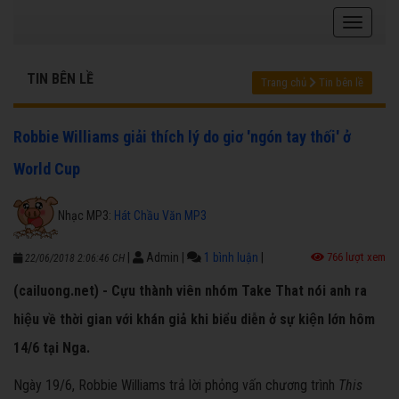
TIN BÊN LỀ
Trang chủ
Tin bên lề
Robbie Williams giải thích lý do giơ 'ngón tay thối' ở
World Cup
Nhạc MP3:
Hát Chầu Văn MP3
|
Admin
|
1 bình luận
|
766 lượt xem
22/06/2018 2:06:46 CH
(cailuong.net) - Cựu thành viên nhóm Take That nói anh ra
hiệu về thời gian với khán giả khi biểu diễn ở sự kiện lớn hôm
14/6 tại Nga.
Ngày 19/6, Robbie Williams trả lời phỏng vấn chương trình
This