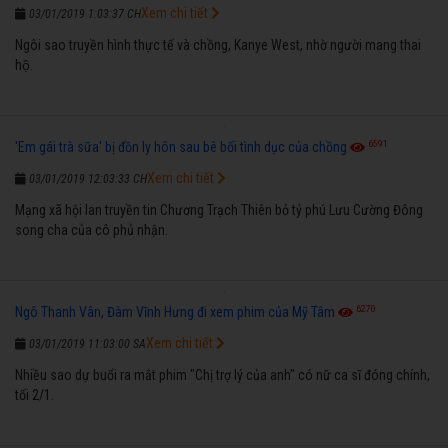
Xem chi tiết
03/01/2019 1:03:37 CH
Ngôi sao truyền hình thực tế và chồng, Kanye West, nhờ người mang thai
hộ.
6591
'Em gái trà sữa' bị đồn ly hôn sau bê bối tình dục của chồng
Xem chi tiết
03/01/2019 12:03:33 CH
Mạng xã hội lan truyền tin Chương Trạch Thiên bỏ tỷ phú Lưu Cường Đông
song cha của cô phủ nhận.
6270
Ngô Thanh Vân, Đàm Vĩnh Hưng đi xem phim của Mỹ Tâm
Xem chi tiết
03/01/2019 11:03:00 SA
Nhiều sao dự buổi ra mắt phim "Chị trợ lý của anh" có nữ ca sĩ đóng chính,
tối 2/1.