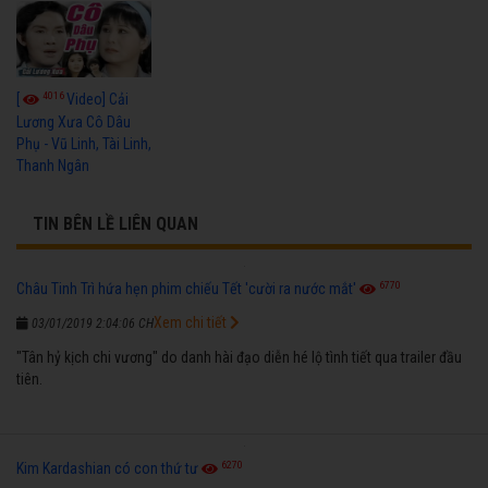
4016
[
Video] Cải
Lương Xưa Cô Dâu
Phụ - Vũ Linh, Tài Linh,
Thanh Ngân
TIN BÊN LỀ LIÊN QUAN
6770
Châu Tinh Trì hứa hẹn phim chiếu Tết 'cười ra nước mắt'
Xem chi tiết
03/01/2019 2:04:06 CH
"Tân hỷ kịch chi vương" do danh hài đạo diễn hé lộ tình tiết qua trailer đầu
tiên.
6270
Kim Kardashian có con thứ tư