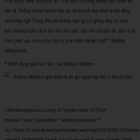
soát được hành động khi đó. "Lúc nào tôi cũng không biết mình sẽ
làm gì. Chẳng có kế hoạch nào cả, kế hoạch duy nhất là hát đúng
và không ngã. Trong đầu tôi không nghĩ gì cả, giống như có một
bức tường ngăn cách tôi với cảm giác vậy. Rồi chuyện đó xảy ra và
năm phút sau tôi mới tự hỏi có phải mình đã làm thế?", Robbie
Williams kể.
* Hành động gây bức xúc của Robbie Williams
<##videovongco
cải lương
id="media-video-207163"
preload="none" playsinline="" webkit-playsinline=""
src="https://v.vnecdn.net/giaitri/video/web/mp4/2018/06/15/robbie