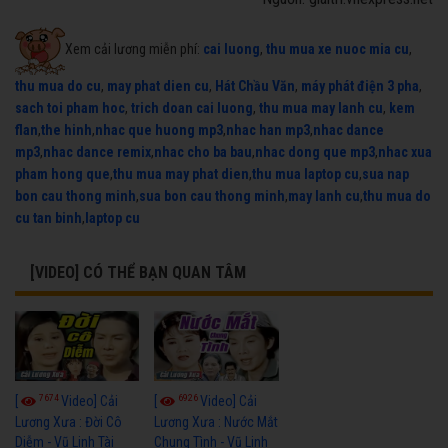
Xem cải lương miễn phí:
cai luong
,
thu mua xe nuoc mia cu
,
thu mua do cu
,
may phat dien cu
,
Hát Chầu Văn
,
máy phát điện 3 pha
,
sach toi pham hoc
,
trich doan cai luong
,
thu mua may lanh cu
,
kem
flan
,
the hinh
,
nhac que huong mp3
,
nhac han mp3
,
nhac dance
mp3
,
nhac dance remix
,
nhac cho ba bau
,
nhac dong que mp3
,
nhac xua
pham hong que
,
thu mua may phat dien
,
thu mua laptop cu
,
sua nap
bon cau thong minh
,
sua bon cau thong minh
,
may lanh cu
,
thu mua do
cu tan binh
,
laptop cu
[VIDEO] CÓ THỂ BẠN QUAN TÂM
7674
6926
[
Video] Cải
[
Video] Cải
Lương Xưa : Đời Cô
Lương Xưa : Nước Mắt
Diễm - Vũ Linh Tài
Chung Tình - Vũ Linh