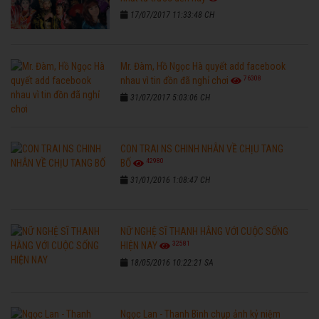
17/07/2017 11:33:48 CH
Mr. Đàm, Hồ Ngọc Hà quyết add facebook
76308
nhau vì tin đồn đã nghỉ chơi
31/07/2017 5:03:06 CH
CON TRAI NS CHINH NHẪN VỀ CHỊU TANG
42980
BỐ
31/01/2016 1:08:47 CH
NỮ NGHỆ SĨ THANH HẰNG VỚI CUỘC SỐNG
32581
HIỆN NAY
18/05/2016 10:22:21 SA
Ngọc Lan - Thanh Bình chụp ảnh kỷ niệm