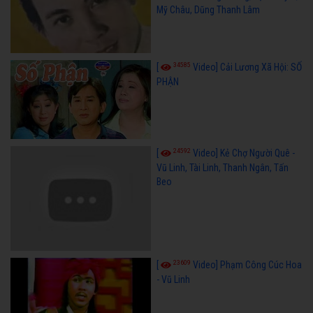
Mỹ Châu, Dũng Thanh Lâm
34585
[
Video] Cải Lương Xã Hội: SỐ
PHẬN
24592
[
Video] Kẻ Chợ Người Quê -
Vũ Linh, Tài Linh, Thanh Ngân, Tấn
Beo
23609
[
Video] Phạm Công Cúc Hoa
- Vũ Linh