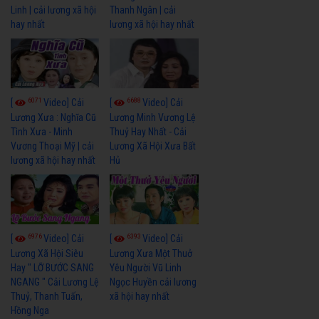
Linh | cải lương xã hội
Thanh Ngân | cải
hay nhất
lương xã hội hay nhất
6071
6688
[
Video] Cải
[
Video] Cải
Lương Xưa : Nghĩa Cũ
Lương Minh Vương Lệ
Tình Xưa - Minh
Thuỷ Hay Nhất - Cải
Vương Thoại Mỹ | cải
Lương Xã Hội Xưa Bất
lương xã hội hay nhất
Hủ
6976
6393
[
Video] Cải
[
Video] Cải
Lương Xã Hội Siêu
Lương Xưa Một Thuở
Hay " LỠ BƯỚC SANG
Yêu Người Vũ Linh
NGANG " Cải Lương Lệ
Ngọc Huyền cải lương
Thuỷ, Thanh Tuấn,
xã hội hay nhất
Hồng Nga