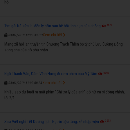
hộ.
6578
'Em gái trà sữa' bị đồn ly hôn sau bê bối tình dục của chồng
Xem chi tiết
03/01/2019 12:03:33 CH
Mạng xã hội lan truyền tin Chương Trạch Thiên bỏ tỷ phú Lưu Cường Đông
song cha của cô phủ nhận.
6260
Ngô Thanh Vân, Đàm Vĩnh Hưng đi xem phim của Mỹ Tâm
Xem chi tiết
03/01/2019 11:03:00 SA
Nhiều sao dự buổi ra mắt phim "Chị trợ lý của anh" có nữ ca sĩ đóng chính,
tối 2/1.
7673
Sao Việt nghỉ Tết Dương lịch: Người tiệc tùng, kẻ nhập viện