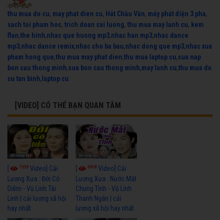
thu mua do cu
,
may phat dien cu
,
Hát Chầu Văn
,
máy phát điện 3 pha
,
sach toi pham hoc
,
trich doan cai luong
,
thu mua may lanh cu
,
kem
flan
,
the hinh
,
nhac que huong mp3
,
nhac han mp3
,
nhac dance
mp3
,
nhac dance remix
,
nhac cho ba bau
,
nhac dong que mp3
,
nhac xua
pham hong que
,
thu mua may phat dien
,
thu mua laptop cu
,
sua nap
bon cau thong minh
,
sua bon cau thong minh
,
may lanh cu
,
thu mua do
cu tan binh
,
laptop cu
[VIDEO] CÓ THỂ BẠN QUAN TÂM
7658
6908
[
Video] Cải
[
Video] Cải
Lương Xưa : Đời Cô
Lương Xưa : Nước Mắt
Diễm - Vũ Linh Tài
Chung Tình - Vũ Linh
Linh | cải lương xã hội
Thanh Ngân | cải
hay nhất
lương xã hội hay nhất