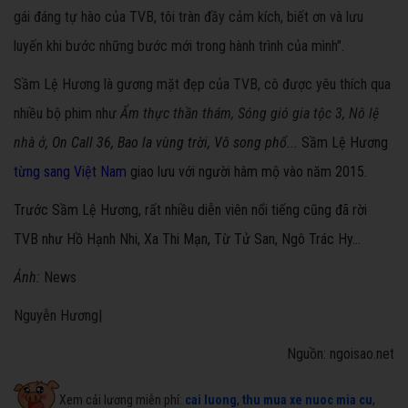
gái đáng tự hào của TVB, tôi tràn đầy cảm kích, biết ơn và lưu
luyến khi bước những bước mới trong hành trình của mình".
Sầm Lệ Hương là gương mặt đẹp của TVB, cô được yêu thích qua
nhiều bộ phim như
Ẩm thực thần thám, Sóng gió gia tộc 3, Nô lệ
nhà ở,
On Call 36, Bao la vùng trời, Vô song phổ...
Sầm Lệ Hương
từng sang Việt Nam
giao lưu với người hâm mộ vào năm 2015.
Trước Sầm Lệ Hương, rất nhiều diễn viên nổi tiếng cũng đã rời
TVB như Hồ Hạnh Nhi, Xa Thi Mạn, Từ Tử San, Ngô Trác Hy...
Ảnh:
News
Nguyễn Hương|
Nguồn: ngoisao.net
Xem cải lương miễn phí:
cai luong
,
thu mua xe nuoc mia cu
,