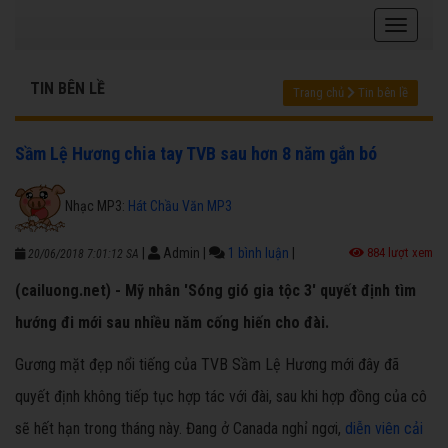
TIN BÊN LỀ
Trang chủ
Tin bên lề
Sầm Lệ Hương chia tay TVB sau hơn 8 năm gắn bó
Nhạc MP3:
Hát Chầu Văn MP3
|
Admin
|
1 bình luận
|
884 lượt xem
20/06/2018 7:01:12 SA
(cailuong.net) - Mỹ nhân 'Sóng gió gia tộc 3' quyết định tìm
hướng đi mới sau nhiều năm cống hiến cho đài.
Gương mặt đẹp nổi tiếng của TVB Sầm Lệ Hương mới đây đã
quyết định không tiếp tục hợp tác với đài, sau khi hợp đồng của cô
sẽ hết hạn trong tháng này. Đang ở Canada nghỉ ngơi,
diễn viên cải