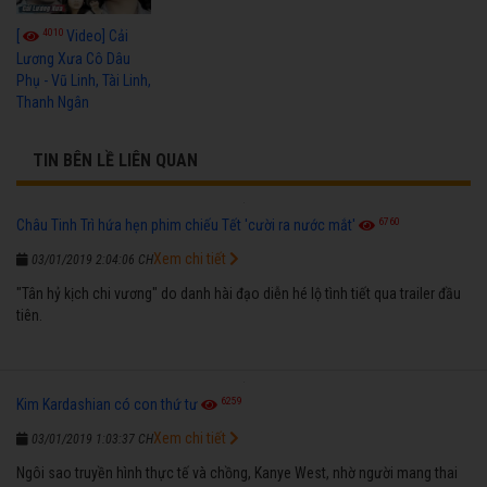
4010
[
Video] Cải
Lương Xưa Cô Dâu
Phụ - Vũ Linh, Tài Linh,
Thanh Ngân
TIN BÊN LỀ LIÊN QUAN
6760
Châu Tinh Trì hứa hẹn phim chiếu Tết 'cười ra nước mắt'
Xem chi tiết
03/01/2019 2:04:06 CH
"Tân hỷ kịch chi vương" do danh hài đạo diễn hé lộ tình tiết qua trailer đầu
tiên.
6259
Kim Kardashian có con thứ tư
Xem chi tiết
03/01/2019 1:03:37 CH
Ngôi sao truyền hình thực tế và chồng, Kanye West, nhờ người mang thai