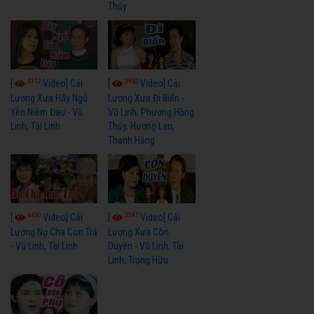
Thủy
4112
3962
[
Video] Cải
[
Video] Cải
Lương Xưa Hãy Ngủ
Lương Xưa Đi Biển -
Yên Niềm Đau - Vũ
Vũ Linh, Phương Hồng
Linh, Tài Linh
Thủy, Hương Lan,
Thanh Hằng
4430
3597
[
Video] Cải
[
Video] Cải
Lương Nợ Cha Con Trả
Lương Xưa Còn
- Vũ Linh, Tài Linh
Duyên - Vũ Linh, Tài
Linh, Trọng Hữu