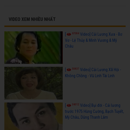
VIDEO XEM NHIỀU NHẤT
67084
[
Video] Cải Lương Xưa - Bơ
Vơ - Lệ Thủy & Minh Vương & Mỹ
Châu
50837
[
Video] Cải Lương Xã Hội -
Không Chồng - Vũ Linh Tài Linh
36012
[
Video] Bụi đời - Cải lương
trước 1975 Hùng Cường, Bạch Tuyết,
Mỹ Châu, Dũng Thanh Lâm