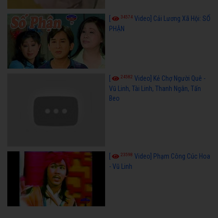
34574
[
Video] Cải Lương Xã Hội: SỐ
PHẬN
24582
[
Video] Kẻ Chợ Người Quê -
Vũ Linh, Tài Linh, Thanh Ngân, Tấn
Beo
23598
[
Video] Phạm Công Cúc Hoa
- Vũ Linh