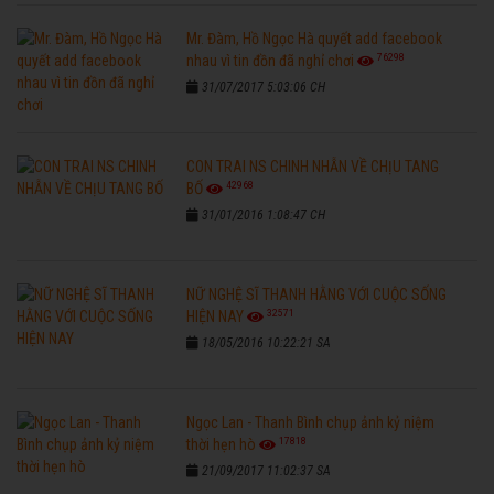
Mr. Đàm, Hồ Ngọc Hà quyết add facebook
76298
nhau vì tin đồn đã nghỉ chơi
31/07/2017 5:03:06 CH
CON TRAI NS CHINH NHẪN VỀ CHỊU TANG
42968
BỐ
31/01/2016 1:08:47 CH
NỮ NGHỆ SĨ THANH HẰNG VỚI CUỘC SỐNG
32571
HIỆN NAY
18/05/2016 10:22:21 SA
Ngọc Lan - Thanh Bình chụp ảnh kỷ niệm
17818
thời hẹn hò
21/09/2017 11:02:37 SA