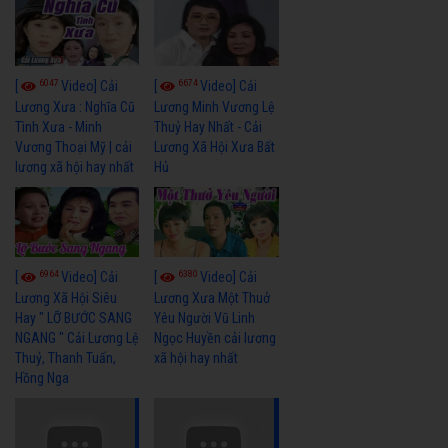
6047
6674
[
Video] Cải
[
Video] Cải
Lương Xưa : Nghĩa Cũ
Lương Minh Vương Lệ
Tình Xưa - Minh
Thuỷ Hay Nhất - Cải
Vương Thoại Mỹ | cải
Lương Xã Hội Xưa Bất
lương xã hội hay nhất
Hủ
6964
6380
[
Video] Cải
[
Video] Cải
Lương Xã Hội Siêu
Lương Xưa Một Thuở
Hay " LỠ BƯỚC SANG
Yêu Người Vũ Linh
NGANG " Cải Lương Lệ
Ngọc Huyền cải lương
Thuỷ, Thanh Tuấn,
xã hội hay nhất
Hồng Nga