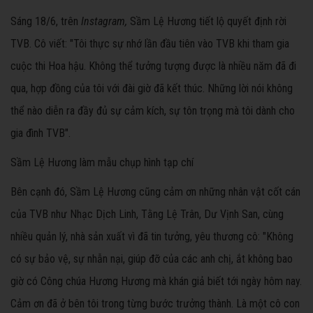
Sáng 18/6, trên
Instagram,
Sầm Lệ Hương tiết lộ quyết định rời
TVB. Cô viết: "Tôi thực sự nhớ lần đầu tiên vào TVB khi tham gia
cuộc thi Hoa hậu. Không thể tưởng tượng được là nhiều năm đã đi
qua, hợp đồng của tôi với đài giờ đã kết thúc. Những lời nói không
thể nào diễn ra đầy đủ sự cảm kích, sự tôn trọng mà tôi dành cho
gia đình TVB".
Sầm Lệ Hương làm mẫu chụp hình tạp chí
Bên cạnh đó, Sầm Lệ Hương cũng cảm ơn những nhân vật cốt cán
của TVB như Nhạc Dịch Linh, Tằng Lệ Trân, Dư Vịnh San, cùng
nhiều quản lý, nhà sản xuất vì đã tin tưởng, yêu thương cô: "Không
có sự bảo vệ, sự nhẫn nại, giúp đỡ của các anh chị, ắt không bao
giờ có Công chúa Hương Hương mà khán giả biết tới ngày hôm nay.
Cảm ơn đã ở bên tôi trong từng bước trưởng thành. Là một cô con