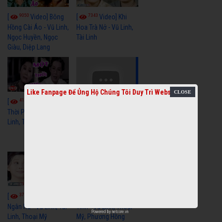
9050
7343
[
Video] Bông
[
Video] Khi
Hồng Cài Áo - Vũ Linh,
Hoa Trà Nở - Vũ Linh,
Ngọc Huyền, Ngọc
Tài Linh
Giàu, Diệp Lang
Like Fanpage Để Ủng Hộ Chúng Tôi Duy Trì Website
4107
[
Video] Một
3656
[
Video] Sóng
Thời Phóng Đãng - Vũ
Linh, Tài Linh, Chí Linh
Gió Làng Chài - Vũ
Linh, Tài Linh, Khánh
Tuấn
3765
3437
[
Video] Dãy
[
Video] Nhạc
Ngân Hà - Vũ Linh, Tài
Tình - Vũ Linh, Thoại
Powered by
netcore.vn
Linh, Thoại Mỹ
Mỹ, Phương Hồng