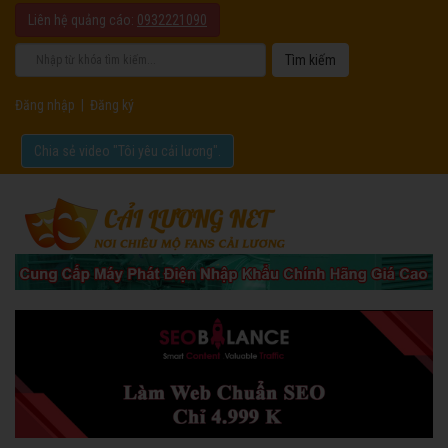
Liên hệ quảng cáo:
0932221090
Đăng nhập
|
Đăng ký
Chia sẻ video "Tôi yêu cải lương".