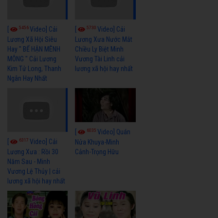
5456
5730
[
Video] Cải
[
Video] Cải
Lương Xã Hội Siêu
Lương Xưa Nước Mắt
Hay " BỂ HẬN MÊNH
Chiều Ly Biệt Minh
MÔNG " Cải Lương
Vương Tài Linh cải
Kim Tử Long, Thanh
lương xã hội hay nhất
Ngân Hay Nhất
6035
[
Video] Quán
6317
[
Video] Cải
Nửa Khuya-Minh
Cảnh-Trọng Hữu
Lương Xưa : Rồi 30
Năm Sau - Minh
Vương Lệ Thủy | cải
lương xã hội hay nhất