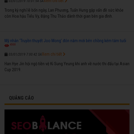
Xem chi tiết
03/01/2019 10:01:54 SA
Trong kỳ nghỉ lễ bốn ngày, Lan Phương, Tuấn Hưng gặp vấn đề sức khỏe
còn Hoa hậu Tiểu Vy, Đặng Thu Thảo dành thời gian bên gia đình.
Mỹ nhân 'Truyền thuyết Joo Mong' đón năm mới bên chồng kém tám tuổi
4500
Xem chi tiết
03/01/2019 7:00:42 SA
Han Hye Jin hội ngộ tiền vệ Ki Sung Yeung khi anh về nước thi đấu tại Asian
Cup 2019.
QUẢNG CÁO