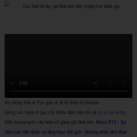
Vợ chồng Cha In Pyo giản dị đi từ thiện ở Ethiopia
Giống các nghệ sĩ gạo cội, nhiều diễn viên trẻ và
ca sĩ cải lương
thần tượng nước này luôn cố gắng giữ hình ảnh. Nhóm
BTS - đại
diện của Hàn Quốc tại làng nhạc thế giới - thường nhắc nhở nhau