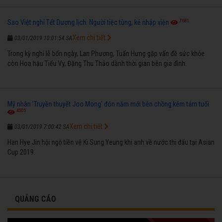
7681
Sao Việt nghỉ Tết Dương lịch: Người tiệc tùng, kẻ nhập viện
Xem chi tiết
03/01/2019 10:01:54 SA
Trong kỳ nghỉ lễ bốn ngày, Lan Phương, Tuấn Hưng gặp vấn đề sức khỏe
còn Hoa hậu Tiểu Vy, Đặng Thu Thảo dành thời gian bên gia đình.
Mỹ nhân 'Truyền thuyết Joo Mong' đón năm mới bên chồng kém tám tuổi
4505
Xem chi tiết
03/01/2019 7:00:42 SA
Han Hye Jin hội ngộ tiền vệ Ki Sung Yeung khi anh về nước thi đấu tại Asian
Cup 2019.
QUẢNG CÁO