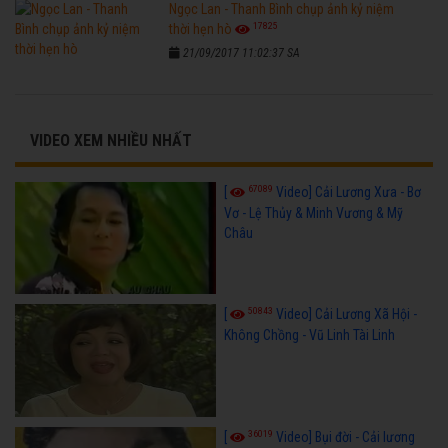
Ngọc Lan - Thanh Bình chụp ảnh kỷ niệm
17825
thời hẹn hò
21/09/2017 11:02:37 SA
VIDEO XEM NHIỀU NHẤT
67089
[
Video] Cải Lương Xưa - Bơ
Vơ - Lệ Thủy & Minh Vương & Mỹ
Châu
50843
[
Video] Cải Lương Xã Hội -
Không Chồng - Vũ Linh Tài Linh
36019
[
Video] Bụi đời - Cải lương