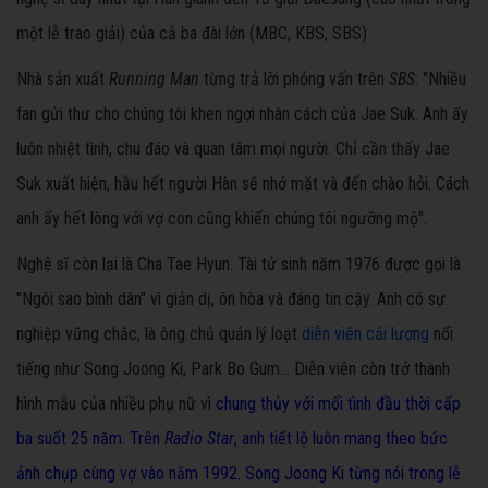
một lễ trao giải) của cả ba đài lớn (MBC, KBS, SBS)
Nhà sản xuất
Running Man
từng trả lời phỏng vấn trên
SBS
: "Nhiều
fan gửi thư cho chúng tôi khen ngợi nhân cách của Jae Suk. Anh ấy
luôn nhiệt tình, chu đáo và quan tâm mọi người. Chỉ cần thấy Jae
Suk xuất hiện, hầu hết người Hàn sẽ nhớ mặt và đến chào hỏi. Cách
anh ấy hết lòng với vợ con cũng khiến chúng tôi ngưỡng mộ".
Nghệ sĩ còn lại là Cha Tae Hyun. Tài tử sinh năm 1976 được gọi là
"Ngôi sao bình dân" vì giản dị, ôn hòa và đáng tin cậy. Anh có sự
nghiệp vững chắc, là ông chủ quản lý loạt
diễn viên cải lương
nổi
tiếng như Song Joong Ki, Park Bo Gum... Diễn viên còn trở thành
hình mẫu của nhiều phụ nữ vì
chung thủy với mối tình đầu thời cấp
ba suốt 25 năm. Trên
Radio Star
, anh tiết lộ luôn mang theo bức
ảnh chụp cùng vợ vào năm 1992. Song Joong Ki từng nói trong lễ