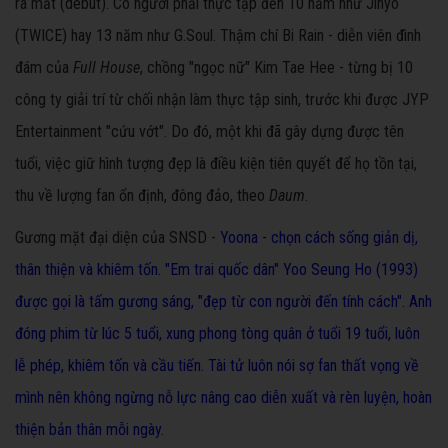
ra mắt (debut). Có người phải thực tập đến 10 năm như Jihyo
(TWICE) hay 13 năm như G.Soul. Thậm chí Bi Rain - diễn viên đình
đám của
Full House
, chồng "ngọc nữ" Kim Tae Hee - từng bị 10
công ty giải trí từ chối nhận làm thực tập sinh, trước khi được JYP
Entertainment "cứu vớt". Do đó, một khi đã gây dựng được tên
tuổi, việc giữ hình tượng đẹp là điều kiện tiên quyết để họ tồn tại,
thu về lượng fan ổn định, đông đảo, theo
Daum
.
Gương mặt đại diện của SNSD -
Yoona - chọn cách sống giản dị,
thân thiện và khiêm tốn. "Em trai quốc dân" Yoo Seung Ho (1993)
được gọi là tấm gương sáng, "đẹp từ con người đến tính cách". Anh
đóng phim từ lúc 5 tuổi, xung phong tòng quân ở tuổi 19 tuổi, luôn
lễ phép, khiêm tốn và cầu tiến. Tài tử luôn nói sợ fan thất vọng về
mình nên không ngừng nỗ lực nâng cao diễn xuất và rèn luyện, hoàn
thiện bản thân mỗi ngày.