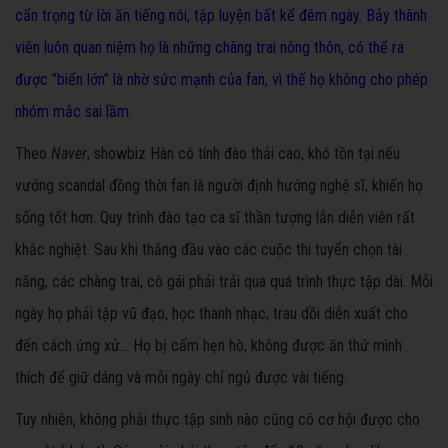
cẩn trọng từ lời ăn tiếng nói, tập luyện bất kể đêm ngày. Bảy thành
viên luôn quan niệm họ là những chàng trai nông thôn, có thể ra
được "biển lớn" là nhờ sức mạnh của fan, vì thế họ không cho phép
nhóm mắc sai lầm.
Theo
Naver
, showbiz Hàn có tính đào thải cao, khó tồn tại nếu
vướng scandal đồng thời fan là người định hướng nghệ sĩ, khiến họ
sống tốt hơn. Quy trình đào tạo ca sĩ thần tượng lẫn diễn viên rất
khắc nghiệt. Sau khi thắng đầu vào các cuộc thi tuyển chọn tài
năng, các chàng trai, cô gái phải trải qua quá trình thực tập dài. Mỗi
ngày họ phải tập vũ đạo, học thanh nhạc, trau dồi diễn xuất cho
đến cách ứng xử... Họ bị cấm hẹn hò, không được ăn thứ mình
thích để giữ dáng và mỗi ngày chỉ ngủ được vài tiếng.
Tuy nhiên, không phải thực tập sinh nào cũng có cơ hội được cho