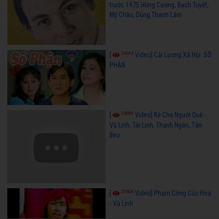
trước 1975 Hùng Cường, Bạch Tuyết,
Mỹ Châu, Dũng Thanh Lâm
34584
[
Video] Cải Lương Xã Hội: SỐ
PHẬN
24589
[
Video] Kẻ Chợ Người Quê -
Vũ Linh, Tài Linh, Thanh Ngân, Tấn
Beo
23606
[
Video] Phạm Công Cúc Hoa
- Vũ Linh