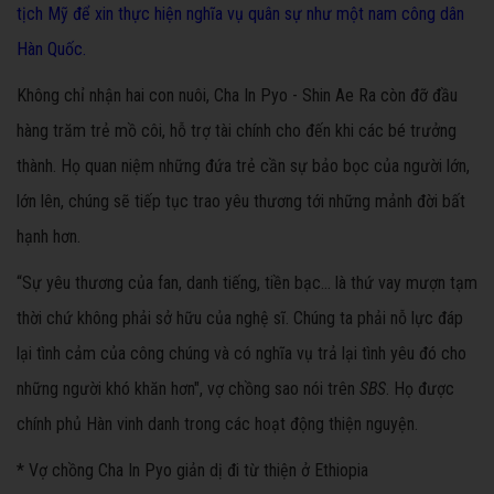
tịch Mỹ để xin thực hiện
nghĩa vụ quân sự như một nam công dân
Hàn Quốc.
Không chỉ nhận hai con nuôi, Cha In Pyo - Shin Ae Ra còn đỡ đầu
hàng trăm trẻ mồ côi, hỗ trợ tài chính cho đến khi các bé trưởng
thành. Họ quan niệm những đứa trẻ cần sự bảo bọc của người lớn,
lớn lên, chúng sẽ tiếp tục trao yêu thương tới những mảnh đời bất
hạnh hơn.
“Sự yêu thương của fan, danh tiếng, tiền bạc... là thứ vay mượn tạm
thời chứ không phải sở hữu của nghệ sĩ. Chúng ta phải nỗ lực đáp
lại tình cảm của công chúng và có nghĩa vụ trả lại tình yêu đó cho
những người khó khăn hơn", vợ chồng sao nói trên
SBS
. Họ được
chính phủ Hàn vinh danh trong các hoạt động thiện nguyện.
* Vợ chồng Cha In Pyo giản dị đi từ thiện ở Ethiopia