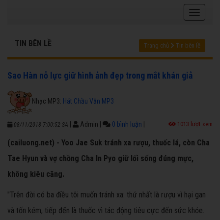
TIN BÊN LỀ
Trang chủ
Tin bên lề
Sao Hàn nỗ lực giữ hình ảnh đẹp trong mắt khán giả
Nhạc MP3:
Hát Chầu Văn MP3
|
Admin
|
0 bình luận
|
1013 lượt xem
08/11/2018 7:00:52 SA
(cailuong.net) - Yoo Jae Suk tránh xa rượu, thuốc lá, còn Cha
Tae Hyun và vợ chồng Cha In Pyo giữ lối sống đúng mực,
không kiêu căng.
"Trên đời có ba điều tôi muốn tránh xa: thứ nhất là rượu vì hại gan
và tốn kém, tiếp đến là thuốc vì tác động tiêu cực đến sức khỏe.