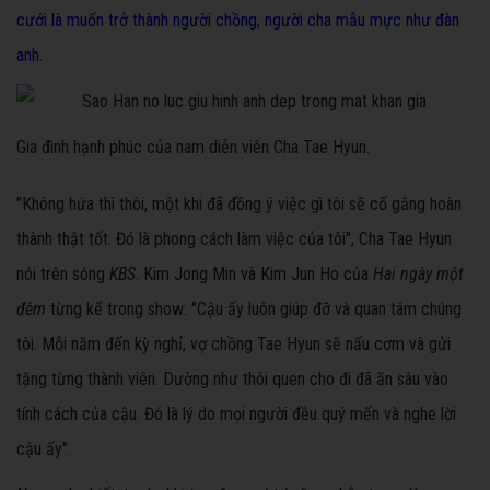
cưới là muốn trở thành người chồng, người cha mẫu mực như đàn
anh.
Gia đình hạnh phúc của nam diễn viên Cha Tae Hyun.
"Không hứa thì thôi, một khi đã đồng ý việc gì tôi sẽ cố gắng hoàn
thành thật tốt. Đó là phong cách làm việc của tôi", Cha Tae Hyun
nói trên sóng
KBS
. Kim Jong Min và Kim Jun Ho của
Hai ngày một
đêm
từng kể trong show: "Cậu ấy luôn giúp đỡ và quan tâm chúng
tôi. Mỗi năm đến kỳ nghỉ, vợ chồng Tae Hyun sẽ nấu cơm và gửi
tặng từng thành viên. Dường như thói quen cho đi đã ăn sâu vào
tính cách của cậu. Đó là lý do mọi người đều quý mến và nghe lời
cậu ấy".