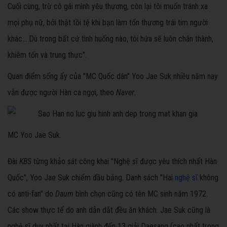
Cuối cùng, trừ cô gái mình yêu thương, còn lại tôi muốn tránh xa
mọi phụ nữ, bởi thật tồi tệ khi bạn làm tổn thương trái tim người
khác... Dù trong bất cứ tình huống nào, tôi hứa sẽ luôn chân thành,
khiêm tốn và trung thực".
Quan điểm sống ấy của "MC Quốc dân" Yoo Jae Suk nhiều năm nay
vẫn được người Hàn ca ngợi, theo
Naver
.
MC Yoo Jae Suk.
Đài
KBS
từng khảo sát công khai "Nghệ sĩ được yêu thích nhất Hàn
Quốc", Yoo Jae Suk chiếm đầu bảng. Danh sách "Hai
nghệ sĩ
không
có anti-fan" do
Daum
bình chọn cũng có tên MC sinh năm 1972.
Các show thực tế do anh dẫn dắt đều ăn khách. Jae Suk cũng là
nghệ sĩ duy nhất tại Hàn giành đến 13 giải Daesang (cao nhất trong