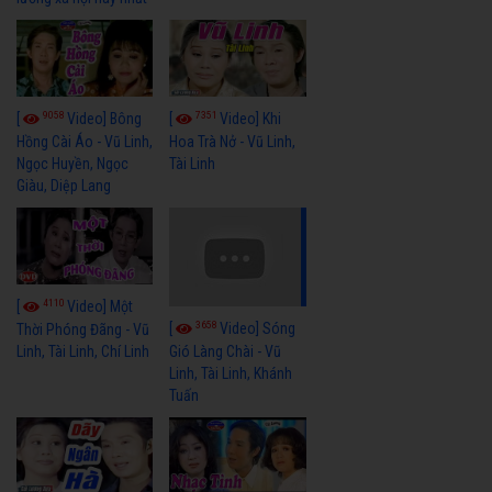
9058
7351
[
Video] Bông
[
Video] Khi
Hồng Cài Áo - Vũ Linh,
Hoa Trà Nở - Vũ Linh,
Ngọc Huyền, Ngọc
Tài Linh
Giàu, Diệp Lang
4110
[
Video] Một
3658
[
Video] Sóng
Thời Phóng Đãng - Vũ
Linh, Tài Linh, Chí Linh
Gió Làng Chài - Vũ
Linh, Tài Linh, Khánh
Tuấn