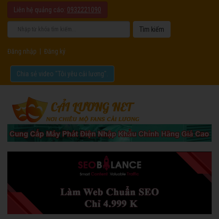
Liên hệ quảng cáo:
0932221090
Đăng nhập
|
Đăng ký
Chia sẻ video "Tôi yêu cải lương".