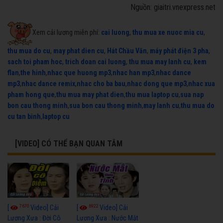
Nguồn: giaitri.vnexpress.net
Xem cải lương miễn phí:
cai luong
,
thu mua xe nuoc mia cu
,
thu mua do cu
,
may phat dien cu
,
Hát Chầu Văn
,
máy phát điện 3 pha
,
sach toi pham hoc
,
trich doan cai luong
,
thu mua may lanh cu
,
kem
flan
,
the hinh
,
nhac que huong mp3
,
nhac han mp3
,
nhac dance
mp3
,
nhac dance remix
,
nhac cho ba bau
,
nhac dong que mp3
,
nhac xua
pham hong que
,
thu mua may phat dien
,
thu mua laptop cu
,
sua nap
bon cau thong minh
,
sua bon cau thong minh
,
may lanh cu
,
thu mua do
cu tan binh
,
laptop cu
[VIDEO] CÓ THỂ BẠN QUAN TÂM
7670
6922
[
Video] Cải
[
Video] Cải
Lương Xưa : Đời Cô
Lương Xưa : Nước Mắt