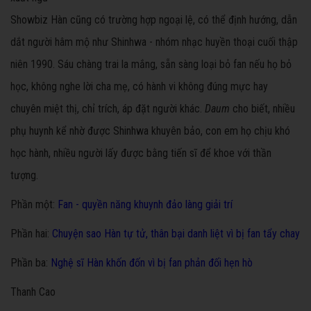
Showbiz Hàn cũng có trường hợp ngoại lệ, có thể định hướng, dẫn
dắt người hâm mộ như Shinhwa - nhóm nhạc huyền thoại cuối thập
niên 1990. Sáu chàng trai la mắng, sẵn sàng loại bỏ fan nếu họ bỏ
học, không nghe lời cha mẹ, có hành vi không đúng mực hay
chuyên miệt thị, chỉ trích, áp đặt người khác.
Daum
cho biết, nhiều
phụ huynh kể nhờ được Shinhwa khuyên bảo, con em họ chịu khó
học hành, nhiều người lấy được bằng tiến sĩ để khoe với thần
tượng.
Phần một:
Fan - quyền năng khuynh đảo làng giải trí
Phần hai:
Chuyện sao Hàn tự tử, thân bại danh liệt vì bị fan tẩy chay
Phần ba:
Nghệ sĩ Hàn khốn đốn vì bị fan phản đối hẹn hò
Thanh Cao