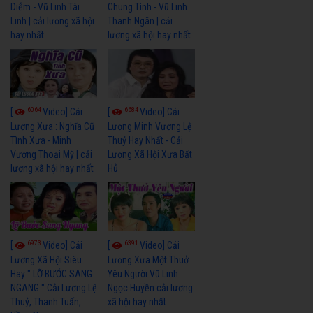
Diễm - Vũ Linh Tài
Chung Tình - Vũ Linh
Linh | cải lương xã hội
Thanh Ngân | cải
hay nhất
lương xã hội hay nhất
6064
6684
[
Video] Cải
[
Video] Cải
Lương Xưa : Nghĩa Cũ
Lương Minh Vương Lệ
Tình Xưa - Minh
Thuỷ Hay Nhất - Cải
Vương Thoại Mỹ | cải
Lương Xã Hội Xưa Bất
lương xã hội hay nhất
Hủ
6973
6391
[
Video] Cải
[
Video] Cải
Lương Xã Hội Siêu
Lương Xưa Một Thuở
Hay " LỠ BƯỚC SANG
Yêu Người Vũ Linh
NGANG " Cải Lương Lệ
Ngọc Huyền cải lương
Thuỷ, Thanh Tuấn,
xã hội hay nhất