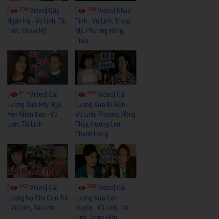
3768
3439
[
Video] Dãy
[
Video] Nhạc
Ngân Hà - Vũ Linh, Tài
Tình - Vũ Linh, Thoại
Linh, Thoại Mỹ
Mỹ, Phương Hồng
Thủy
4114
3965
[
Video] Cải
[
Video] Cải
Lương Xưa Hãy Ngủ
Lương Xưa Đi Biển -
Yên Niềm Đau - Vũ
Vũ Linh, Phương Hồng
Linh, Tài Linh
Thủy, Hương Lan,
Thanh Hằng
4433
3600
[
Video] Cải
[
Video] Cải
Lương Nợ Cha Con Trả
Lương Xưa Còn
- Vũ Linh, Tài Linh
Duyên - Vũ Linh, Tài
Linh, Trọng Hữu