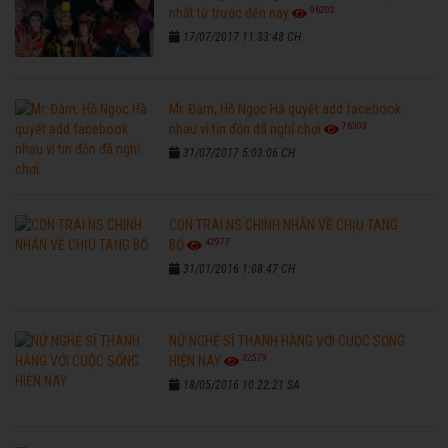
96202
nhất từ trước đến nay
17/07/2017 11:33:48 CH
Mr. Đàm, Hồ Ngọc Hà quyết add facebook
76303
nhau vì tin đồn đã nghỉ chơi
31/07/2017 5:03:06 CH
CON TRAI NS CHINH NHẪN VỀ CHỊU TANG
42977
BỐ
31/01/2016 1:08:47 CH
NỮ NGHỆ SĨ THANH HẰNG VỚI CUỘC SỐNG
32579
HIỆN NAY
18/05/2016 10:22:21 SA