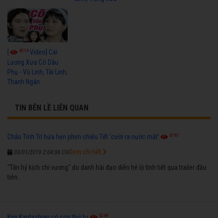
4016
[
Video] Cải
Lương Xưa Cô Dâu
Phụ - Vũ Linh, Tài Linh,
Thanh Ngân
TIN BÊN LỀ LIÊN QUAN
6767
Châu Tinh Trì hứa hẹn phim chiếu Tết 'cười ra nước mắt'
Xem chi tiết
03/01/2019 2:04:06 CH
"Tân hỷ kịch chi vương" do danh hài đạo diễn hé lộ tình tiết qua trailer đầu
tiên.
6268
Kim Kardashian có con thứ tư