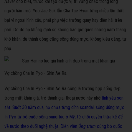
Naver
cho biết, trước khi tạo được vị trí vững chắc trong lòng
người hâm mộ, Yoo Jae Suk lẫn Cha Tae Hyun từng nhiều lần thất
bại vì ngoại hình xấu, phải phụ việc trường quay hay diễn hài trên
phố. Do đó họ khẳng định sẽ không bao giờ quên những năm tháng
khó khăn, dù thành công cũng sống đúng mực, không kiêu căng, tự
phụ.
Vợ chồng Cha In Pyo - Shin Ae Ra.
Vợ chồng Cha In Pyo - Shin Ae Ra cũng là trường hợp sống đẹp
trong mắt khán giả, trở thành giai thoại nước này nhờ
tình yêu son
sắt. Suốt 30 năm qua, họ chưa từng dính scandal, sống đúng mực.
In Pyo từ bỏ cuộc sống sung túc ở Mỹ, từ chối quyền thừa kế để
về nước theo đuổi nghệ thuật. Diễn viên
Ông trùm
cũng bỏ quốc