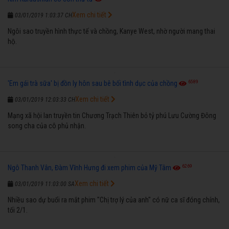
Xem chi tiết
03/01/2019 1:03:37 CH
Ngôi sao truyền hình thực tế và chồng, Kanye West, nhờ người mang thai
hộ.
6589
'Em gái trà sữa' bị đồn ly hôn sau bê bối tình dục của chồng
Xem chi tiết
03/01/2019 12:03:33 CH
Mạng xã hội lan truyền tin Chương Trạch Thiên bỏ tỷ phú Lưu Cường Đông
song cha của cô phủ nhận.
6269
Ngô Thanh Vân, Đàm Vĩnh Hưng đi xem phim của Mỹ Tâm
Xem chi tiết
03/01/2019 11:03:00 SA
Nhiều sao dự buổi ra mắt phim "Chị trợ lý của anh" có nữ ca sĩ đóng chính,
tối 2/1.