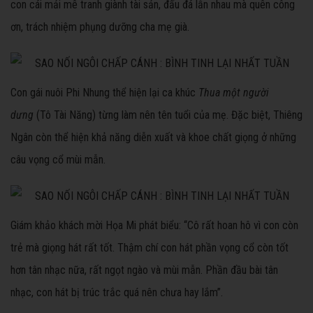
con cái mải mê tranh giành tài sản, đấu đá lẫn nhau mà quên công
ơn, trách nhiệm phụng dưỡng cha mẹ già.
Con gái nuôi Phi Nhung thể hiện lại ca khúc
Thua một người
dưng
(Tô Tài Năng) từng làm nên tên tuổi của mẹ.
Đặc biệt, Thiêng
Ngân còn thể hiện khả năng diễn xuất và khoe chất giọng ở những
câu vọng cổ mùi mẫn.
Giám khảo khách mời Họa Mi phát biểu: “Cô rất hoan hô vì con còn
trẻ mà giọng hát rất tốt. Thậm chí con hát phần vọng cổ còn tốt
hơn tân nhạc nữa, rất ngọt ngào và mùi mẫn. Phần đầu bài tân
nhạc, con hát bị trúc trắc quá nên chưa hay lắm”.