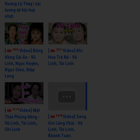
Vương Lệ Thủy | cải
lương xã hội hay
nhất
9059
7352
[
Video] Bông
[
Video] Khi
Hồng Cài Áo - Vũ
Hoa Trà Nở - Vũ
Linh, Ngọc Huyền,
Linh, Tài Linh
Ngọc Giàu, Diệp
Lang
4110
[
Video] Một
3658
[
Video] Sóng
Thời Phóng Đãng -
Vũ Linh, Tài Linh,
Gió Làng Chài - Vũ
Chí Linh
Linh, Tài Linh,
Khánh Tuấn