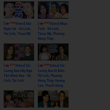
3768
3440
[
Video] Dãy
[
Video] Nhạc
Ngân Hà - Vũ Linh,
Tình - Vũ Linh,
Tài Linh, Thoại Mỹ
Thoại Mỹ, Phương
Hồng Thủy
4114
3966
[
Video] Cải
[
Video] Cải
Lương Xưa Hãy Ngủ
Lương Xưa Đi Biển -
Yên Niềm Đau - Vũ
Vũ Linh, Phương
Linh, Tài Linh
Hồng Thủy, Hương
Lan, Thanh Hằng