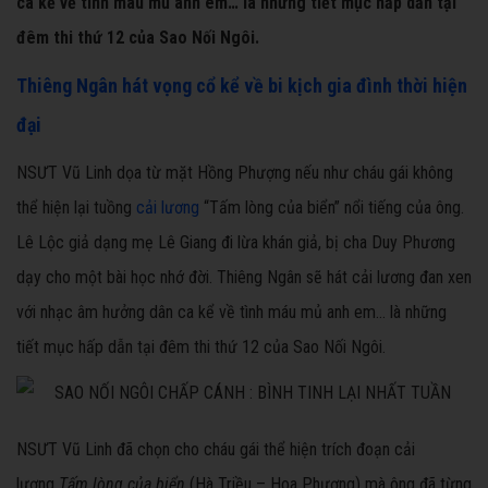
ca kể về tình máu mủ anh em… là những tiết mục hấp dẫn tại
đêm thi thứ 12 của Sao Nối Ngôi.
Thiêng Ngân hát vọng cổ kể về bi kịch gia đình thời hiện
đại
NSƯT Vũ Linh dọa từ mặt Hồng Phượng nếu như cháu gái không
thể hiện lại tuồng
cải lương
“Tấm lòng của biển” nổi tiếng của ông.
Lê Lộc giả dạng mẹ Lê Giang đi lừa khán giả, bị cha Duy Phương
dạy cho một bài học nhớ đời. Thiêng Ngân sẽ hát cải lương đan xen
với nhạc âm hưởng dân ca kể về tình máu mủ anh em… là những
tiết mục hấp dẫn tại đêm thi thứ 12 của Sao Nối Ngôi.
NSƯT Vũ Linh đã chọn cho cháu gái thể hiện trích đoạn cải
lương
Tấm lòng của biển
(Hà Triều – Hoa Phượng) mà ông đã từng