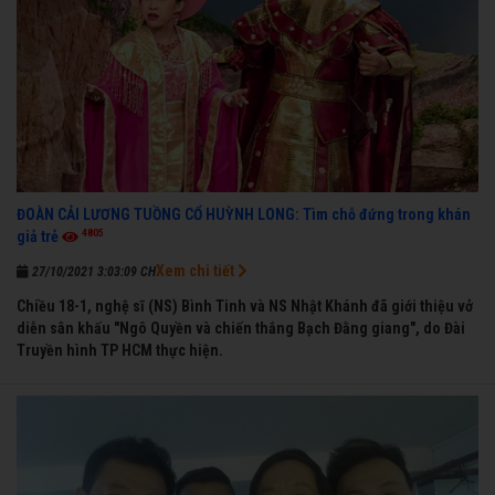
ĐOÀN CẢI LƯƠNG TUỒNG CỔ HUỲNH LONG: Tìm chỗ đứng trong khán
4805
giả trẻ
Xem chi tiết
27/10/2021 3:03:09 CH
Chiều 18-1, nghệ sĩ (NS) Bình Tinh và NS Nhật Khánh đã giới thiệu vở
diễn sân khấu "Ngô Quyền và chiến thắng Bạch Đằng giang", do Đài
Truyền hình TP HCM thực hiện.