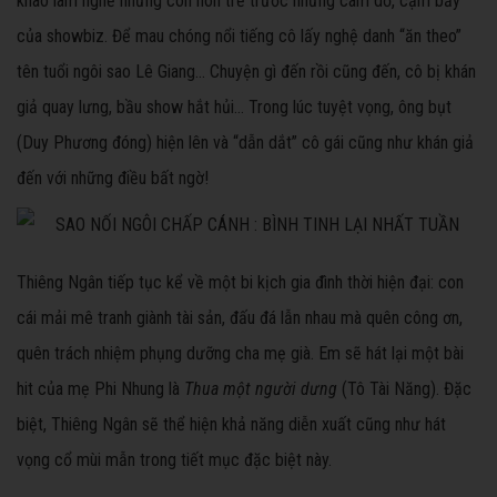
khao làm nghề nhưng còn non trẻ trước những cám dỗ, cạm bẫy
của showbiz. Để mau chóng nổi tiếng cô lấy nghệ danh “ăn theo”
tên tuổi ngôi sao Lê Giang… Chuyện gì đến rồi cũng đến, cô bị khán
giả quay lưng, bầu show hắt hủi... Trong lúc tuyệt vọng, ông bụt
(Duy Phương đóng) hiện lên và “dẫn dắt” cô gái cũng như khán giả
đến với những điều bất ngờ!
Thiêng Ngân tiếp tục kể về một bi kịch gia đình thời hiện đại: con
cái mải mê tranh giành tài sản, đấu đá lẫn nhau mà quên công ơn,
quên trách nhiệm phụng dưỡng cha mẹ già. Em sẽ hát lại một bài
hit của mẹ Phi Nhung là
Thua một người dưng
(Tô Tài Năng). Đặc
biệt, Thiêng Ngân sẽ thể hiện khả năng diễn xuất cũng như hát
vọng cổ mùi mẫn trong tiết mục đặc biệt này.