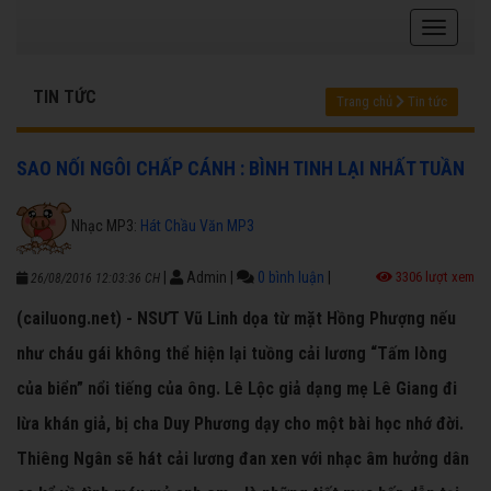
TIN TỨC
Trang chủ
Tin tức
SAO NỐI NGÔI CHẤP CÁNH : BÌNH TINH LẠI NHẤT TUẦN
Nhạc MP3:
Hát Chầu Văn MP3
|
Admin
|
0 bình luận
|
3306 lượt xem
26/08/2016 12:03:36 CH
(cailuong.net) - NSƯT Vũ Linh dọa từ mặt Hồng Phượng nếu
như cháu gái không thể hiện lại tuồng cải lương “Tấm lòng
của biển” nổi tiếng của ông. Lê Lộc giả dạng mẹ Lê Giang đi
lừa khán giả, bị cha Duy Phương dạy cho một bài học nhớ đời.
Thiêng Ngân sẽ hát cải lương đan xen với nhạc âm hưởng dân