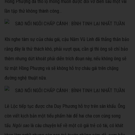
Hồng Phượng đã thổ lộ mong muốn được đổi vở diễn sau một vài
lần tập thử không thành công…
Khi nghe tâm sự của cháu gái, cậu Năm Vũ Linh đã thẳng thắn bảo
rằng đây là thử thách khó, phải vượt qua, cần gì thì ông sẽ chỉ bảo
thêm nhưng dứt khoát phải diễn trích đoạn này, nếu không ông sẽ
từ mặt Hồng Phượng và sẽ không hỗ trợ cháu gái trên chặng
đường nghệ thuật nữa.
Lê Lộc tiếp tục được cha Duy Phương hỗ trợ trên sân khấu. Ông
còn viết kịch bản một tiểu phẩm hài để hai cha con cùng song
tấu.
Ngôi sao
là câu chuyện kể về một cô gái trẻ có tài, có khát