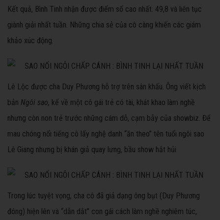
Kết quả, Bình Tinh nhận được điểm số cao nhất: 49,8 và liên tục
giành giải nhất tuần. Những chia sẻ của cô càng khiến các giám
khảo xúc động.
Lê Lộc được cha Duy Phương hỗ trợ trên sân khấu. Ông viết kịch
bản
Ngôi sao,
kể về một cô gái trẻ có tài, khát khao làm nghề
nhưng còn non trẻ trước những cám dỗ, cạm bẫy của showbiz.
Để
mau chóng nổi tiếng cô lấy nghệ danh “ăn theo” tên tuổi ngôi sao
Lê Giang nhưng bị khán giả quay lưng, bầu show hắt hủi
Trong lúc tuyệt vọng, cha cô đã giả dạng ông bụt (Duy Phương
đóng) hiện lên và “dẫn dắt” con gái cách làm nghề nghiêm túc,