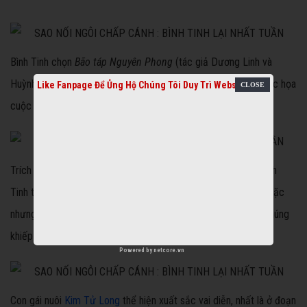
Bình Tinh chọn
Bão táp Nguyên Phong
(tác giả
Dương Linh và
Huỳnh Minh Nhị), vở tuồng cổ nổi tiếng của đoàn Minh Tơ, khắc họa
Like Fanpage Để Ủng Hộ Chúng Tôi Duy Trì Website
cuộc chiến chống Nguyên Mông lần thứ nhất.
Trích đoạn xoay quanh nhân vật quận chúa Huyền Nga (do Bình
Tinh thể hiện) với ý chí bất khuất, kiên cường, dù rơi vào tay giặc
nhưng vẫn không hề nao núng hay sợ hãi mà trái lại còn làm chúng
khiếp sợ bởi tinh thần yêu nước.
Powered by
netcore.vn
Con gái nuôi
Kim Tử Long
thể hiện xuất sắc vai diễn, nhất là ở đoạn