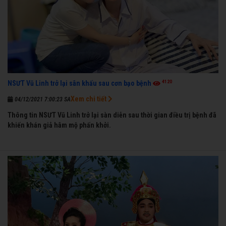
4120
NSƯT Vũ Linh trở lại sân khấu sau cơn bạo bệnh
Xem chi tiết
04/12/2021 7:00:23 SA
Thông tin NSƯT Vũ Linh trở lại sàn diễn sau thời gian điều trị bệnh đã
khiến khán giả hâm mộ phấn khởi.