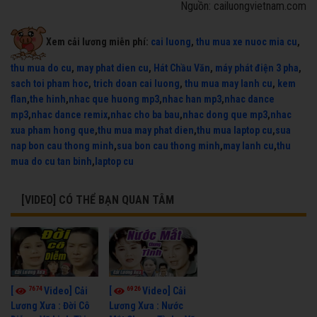
Nguồn: cailuongvietnam.com
Xem cải lương miễn phí:
cai luong
,
thu mua xe nuoc mia cu
,
thu mua do cu
,
may phat dien cu
,
Hát Chầu Văn
,
máy phát điện 3 pha
,
sach toi pham hoc
,
trich doan cai luong
,
thu mua may lanh cu
,
kem
flan
,
the hinh
,
nhac que huong mp3
,
nhac han mp3
,
nhac dance
mp3
,
nhac dance remix
,
nhac cho ba bau
,
nhac dong que mp3
,
nhac
xua pham hong que
,
thu mua may phat dien
,
thu mua laptop cu
,
sua
nap bon cau thong minh
,
sua bon cau thong minh
,
may lanh cu
,
thu
mua do cu tan binh
,
laptop cu
[VIDEO] CÓ THỂ BẠN QUAN TÂM
7674
6926
[
Video] Cải
[
Video] Cải
Lương Xưa : Đời Cô
Lương Xưa : Nước