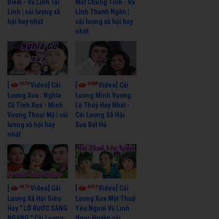
Diễm - Vũ Linh Tài
Mắt Chung Tình - Vũ
Linh | cải lương xã
Linh Thanh Ngân |
hội hay nhất
cải lương xã hội hay
nhất
6070
6688
[
Video] Cải
[
Video] Cải
Lương Xưa : Nghĩa
Lương Minh Vương
Cũ Tình Xưa - Minh
Lệ Thuỷ Hay Nhất -
Vương Thoại Mỹ | cải
Cải Lương Xã Hội
lương xã hội hay
Xưa Bất Hủ
nhất
6976
6392
[
Video] Cải
[
Video] Cải
Lương Xã Hội Siêu
Lương Xưa Một Thuở
Hay " LỠ BƯỚC SANG
Yêu Người Vũ Linh
NGANG " Cải Lương
Ngọc Huyền cải