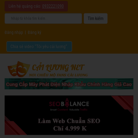
Liên hệ quảng cáo:
0932221090
Đăng nhập
|
Đăng ký
Chia sẻ video "Tôi yêu cải lương".