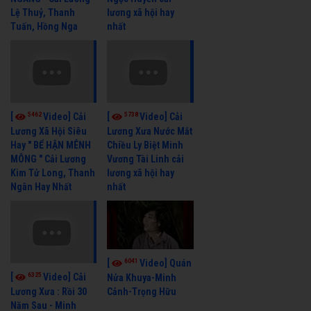
Lệ Thuỷ, Thanh
lương xã hội hay
Tuấn, Hồng Nga
nhất
5462
5738
[
Video] Cải
[
Video] Cải
Lương Xã Hội Siêu
Lương Xưa Nước Mắt
Hay " BỂ HẬN MÊNH
Chiều Ly Biệt Minh
MÔNG " Cải Lương
Vương Tài Linh cải
Kim Tử Long, Thanh
lương xã hội hay
Ngân Hay Nhất
nhất
6041
[
Video] Quán
6325
[
Video] Cải
Nửa Khuya-Minh
Cảnh-Trọng Hữu
Lương Xưa : Rồi 30
Năm Sau - Minh