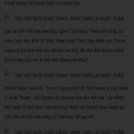
trong tuồng cải lương
Gánh cỏ sông Hàn
.
Sau đó anh thể hiện liên khúc gồm 2 bài nhạc Twist nổi tiếng:
60
năm cuộc đời, Kim
(Y Vân).
Giám khảo
Thái Châu nhận xét: “Đoạn
vọng cổ tôi xem như em chỉ hát vui thôi, để nhớ đến ba mẹ mình.
Sở trường của em là làm sinh động sân khấu”.
NSND Ngọc Giàu nói: “Con có giọng hát tốt. Rất mừng vì cặp nghệ
sĩ Hoài Thanh – Đỗ Quyên có cậu con trai như thế này. Tuy nhiên
hát vọng cổ khó lắm, con phải học thêm để thuyết phục khán giả.
Chỉ cần ca một câu vọng cổ thiệt hay đã quý rồi”.