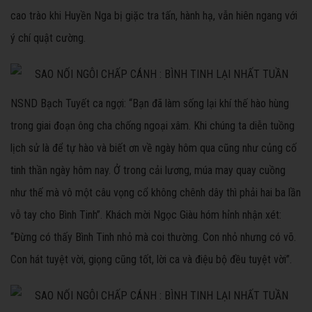
cao trào khi Huyền Nga bị giặc tra tấn, hành hạ, vẫn hiên ngang với
ý chí quật cường.
NSND Bạch Tuyết ca ngợi: “Bạn đã làm sống lại khí thế hào hùng
trong giai đoạn ông cha chống ngoại xâm. Khi chúng ta diễn tuồng
lịch sử là để tự hào và biết ơn về ngày hôm qua cũng như củng cố
tinh thần ngày hôm nay. Ở trong cải lương, múa may quay cuồng
như thế mà vô một câu vọng cổ không chênh dây thì phải hai ba lần
vỗ tay cho Bình Tinh”. Khách mời Ngọc Giàu hóm hỉnh nhận xét:
“Đừng có thấy Bình Tinh nhỏ mà coi thường. Con nhỏ nhưng có võ.
Con hát tuyệt vời, giọng cũng tốt, lời ca và điệu bộ đều tuyệt vời”.