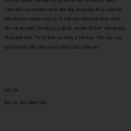
Em phải nghiên cứu nhân vật kỹ hơn để diễn tả đừng bị quá lố.
Cách diễn của em hôm nay bị dồn dập, không kịp để lại cảm xúc.
Đến đoạn em xuống vọng cổ, tôi mới cảm thấy trích đoạn chạm
đến trái tim mình. Em hãy lưu ý để lần sau làm tốt hơn". Nhưng Họa
Mi lại phát biểu: “Tôi thì thấy xúc động vì tiết mục. Tình cảm của
người mẹ lúc nào cũng cao cả nhất! Chúc mừng em”.
Kim Chi
Ảnh: DL Duy, Minh Hiếu