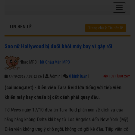
TIN BÊN LỀ
Trang chủ
Tin bên lề
Sao nữ Hollywood bị đuổi khỏi máy bay vì gây rối
Nhạc MP3:
Hát Chầu Văn MP3
|
Admin
|
0 bình luận
|
1031 lượt xem
17/10/2018 7:03:42 CH
(cailuong.net) - Diễn viên Tara Reid lớn tiếng với tiếp viên
khiến máy bay chuẩn bị cất cánh phải quay đầu.
Tờ
News
ngày 17/10 đưa tin Tara Reid phàn nàn về dịch vụ của
hãng hàng không Delta khi bay từ Los Angeles đến New York (Mỹ).
Diễn viên không ưng ý chỗ ngồi, không có gối kê đầu. Tiếp viên cố