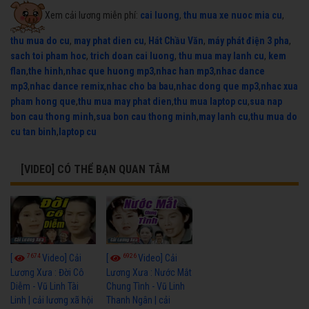
Xem cải lương miễn phí:
cai luong
,
thu mua xe nuoc mia cu
,
thu mua do cu
,
may phat dien cu
,
Hát Chầu Văn
,
máy phát điện 3 pha
,
sach toi pham hoc
,
trich doan cai luong
,
thu mua may lanh cu
,
kem
flan
,
the hinh
,
nhac que huong mp3
,
nhac han mp3
,
nhac dance
mp3
,
nhac dance remix
,
nhac cho ba bau
,
nhac dong que mp3
,
nhac xua
pham hong que
,
thu mua may phat dien
,
thu mua laptop cu
,
sua nap
bon cau thong minh
,
sua bon cau thong minh
,
may lanh cu
,
thu mua do
cu tan binh
,
laptop cu
[VIDEO] CÓ THỂ BẠN QUAN TÂM
7674
6926
[
Video] Cải
[
Video] Cải
Lương Xưa : Đời Cô
Lương Xưa : Nước Mắt
Diễm - Vũ Linh Tài
Chung Tình - Vũ Linh
Linh | cải lương xã hội
Thanh Ngân | cải