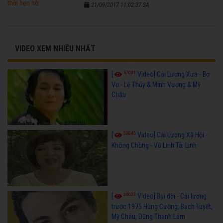
21/09/2017 11:02:37 SA
VIDEO XEM NHIỀU NHẤT
67091
[
Video] Cải Lương Xưa - Bơ
Vơ - Lệ Thủy & Minh Vương & Mỹ
Châu
50845
[
Video] Cải Lương Xã Hội -
Không Chồng - Vũ Linh Tài Linh
36023
[
Video] Bụi đời - Cải lương
trước 1975 Hùng Cường, Bạch Tuyết,
Mỹ Châu, Dũng Thanh Lâm