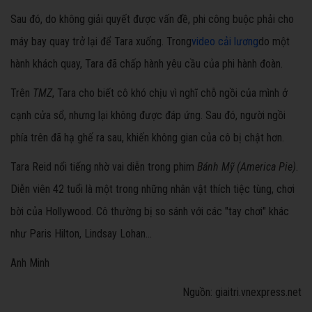
Sau đó, do không giải quyết được vấn đề, phi công buộc phải cho
máy bay quay trở lại để Tara xuống. Trong
video cải lương
do một
hành khách quay, Tara đã chấp hành yêu cầu của phi hành đoàn.
Trên
TMZ
, Tara cho biết cô khó chịu vì nghĩ chỗ ngồi của mình ở
cạnh cửa sổ, nhưng lại không được đáp ứng. Sau đó, người ngồi
phía trên đã hạ ghế ra sau, khiến không gian của cô bị chật hơn.
Tara Reid nổi tiếng nhờ vai diễn trong phim
Bánh Mỹ (America Pie)
.
Diễn viên 42 tuổi là một trong những nhân vật thích tiệc tùng, chơi
bời của Hollywood. Cô thường bị so sánh với các "tay chơi" khác
như Paris Hilton, Lindsay Lohan...
Anh Minh
Nguồn: giaitri.vnexpress.net