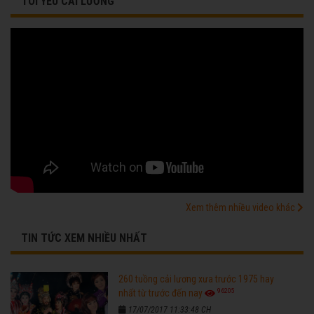
TÔI YÊU CẢI LƯƠNG
Xem thêm nhiều video khác
TIN TỨC XEM NHIỀU NHẤT
260 tuồng cải lương xưa trước 1975 hay
96205
nhất từ trước đến nay
17/07/2017 11:33:48 CH