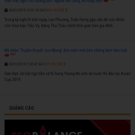
Sao Việt nghỉ Tết Dương lịch: Người tiệc tùng, kẻ nhập viện
Xem chi tiết
03/01/2019 10:01:54 SA
Trong kỳ nghỉ lễ bốn ngày, Lan Phương, Tuấn Hưng gặp vấn đề sức khỏe
còn Hoa hậu Tiểu Vy, Đặng Thu Thảo dành thời gian bên gia đình.
Mỹ nhân 'Truyền thuyết Joo Mong' đón năm mới bên chồng kém tám tuổi
4507
Xem chi tiết
03/01/2019 7:00:42 SA
Han Hye Jin hội ngộ tiền vệ Ki Sung Yeung khi anh về nước thi đấu tại Asian
Cup 2019.
QUẢNG CÁO