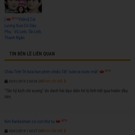
4016
[
Video] Cải
Lương Xưa Cô Dâu
Phụ - Vũ Linh, Tài Linh,
Thanh Ngân
TIN BÊN LỀ LIÊN QUAN
6770
Châu Tinh Trì hứa hẹn phim chiếu Tết 'cười ra nước mắt'
Xem chi tiết
03/01/2019 2:04:06 CH
"Tân hỷ kịch chi vương" do danh hài đạo diễn hé lộ tình tiết qua trailer đầu
tiên.
6270
Kim Kardashian có con thứ tư
Xem chi tiết
03/01/2019 1:03:37 CH