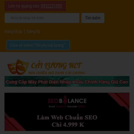
Liên hệ quảng cáo:
0932221090
Đăng nhập
|
Đăng ký
Chia sẻ video "Tôi yêu cải lương".