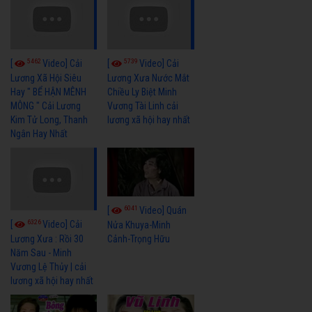
5462
5739
[
Video] Cải
[
Video] Cải
Lương Xã Hội Siêu
Lương Xưa Nước Mắt
Hay " BỂ HẬN MÊNH
Chiều Ly Biệt Minh
MÔNG " Cải Lương
Vương Tài Linh cải
Kim Tử Long, Thanh
lương xã hội hay nhất
Ngân Hay Nhất
6041
[
Video] Quán
6326
[
Video] Cải
Nửa Khuya-Minh
Cảnh-Trọng Hữu
Lương Xưa : Rồi 30
Năm Sau - Minh
Vương Lệ Thủy | cải
lương xã hội hay nhất