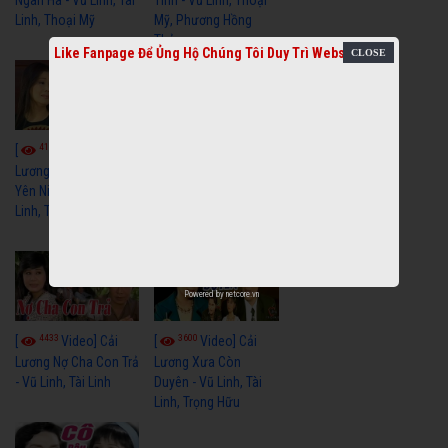
Linh, Thoại Mỹ
Mỹ, Phương Hồng
Thủy
Like Fanpage Để Ủng Hộ Chúng Tôi Duy Trì Website
4114
3966
[
Video] Cải
[
Video] Cải
Lương Xưa Hãy Ngủ
Lương Xưa Đi Biển -
Yên Niềm Đau - Vũ
Vũ Linh, Phương Hồng
Linh, Tài Linh
Thủy, Hương Lan,
Thanh Hằng
Powered by
netcore.vn
4433
3600
[
Video] Cải
[
Video] Cải
Lương Nợ Cha Con Trả
Lương Xưa Còn
- Vũ Linh, Tài Linh
Duyên - Vũ Linh, Tài
Linh, Trọng Hữu