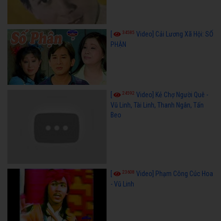
34585
[
Video] Cải Lương Xã Hội: SỐ
PHẬN
24592
[
Video] Kẻ Chợ Người Quê -
Vũ Linh, Tài Linh, Thanh Ngân, Tấn
Beo
23608
[
Video] Phạm Công Cúc Hoa
- Vũ Linh