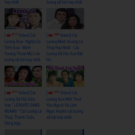
hay nhất
lương xã hội hay nhất
6070
6688
[
Video] Cải
[
Video] Cải
Lương Xưa : Nghĩa Cũ
Lương Minh Vương Lệ
Tình Xưa - Minh
Thuỷ Hay Nhất - Cải
Vương Thoại Mỹ | cải
Lương Xã Hội Xưa Bất
lương xã hội hay nhất
Hủ
6976
6392
[
Video] Cải
[
Video] Cải
Lương Xã Hội Siêu
Lương Xưa Một Thuở
Hay " LỠ BƯỚC SANG
Yêu Người Vũ Linh
NGANG " Cải Lương Lệ
Ngọc Huyền cải lương
Thuỷ, Thanh Tuấn,
xã hội hay nhất
Hồng Nga