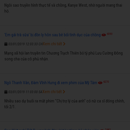
Ngôi sao truyền hình thực tế và chồng, Kanye West, nhờ người mang thai
hộ.
6590
'Em gái trà sữa' bị đồn ly hôn sau bê bối tình dục của chồng
Xem chi tiết
03/01/2019 12:03:33 CH
Mạng xã hội lan truyền tin Chương Trạch Thiên bỏ tỷ phú Lưu Cường Đông
song cha của cô phủ nhận.
6270
Ngô Thanh Vân, Đàm Vĩnh Hưng đi xem phim của Mỹ Tâm
Xem chi tiết
03/01/2019 11:03:00 SA
Nhiều sao dự buổi ra mắt phim "Chị trợ lý của anh" có nữ ca sĩ đóng chính,
tối 2/1.
7682