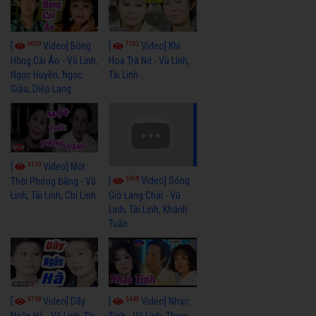
9059
7352
[
Video] Bông
[
Video] Khi
Hồng Cài Áo - Vũ Linh,
Hoa Trà Nở - Vũ Linh,
Ngọc Huyền, Ngọc
Tài Linh
Giàu, Diệp Lang
4110
[
Video] Một
3658
[
Video] Sóng
Thời Phóng Đãng - Vũ
Linh, Tài Linh, Chí Linh
Gió Làng Chài - Vũ
Linh, Tài Linh, Khánh
Tuấn
3768
3440
[
Video] Dãy
[
Video] Nhạc
Ngân Hà - Vũ Linh, Tài
Tình - Vũ Linh, Thoại