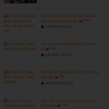
Mr. Đàm, Hồ Ngọc Hà quyết add facebook
76308
nhau vì tin đồn đã nghỉ chơi
31/07/2017 5:03:06 CH
CON TRAI NS CHINH NHẪN VỀ CHỊU TANG
42980
BỐ
31/01/2016 1:08:47 CH
NỮ NGHỆ SĨ THANH HẰNG VỚI CUỘC SỐNG
32581
HIỆN NAY
18/05/2016 10:22:21 SA
Ngọc Lan - Thanh Bình chụp ảnh kỷ niệm
17826
thời hẹn hò