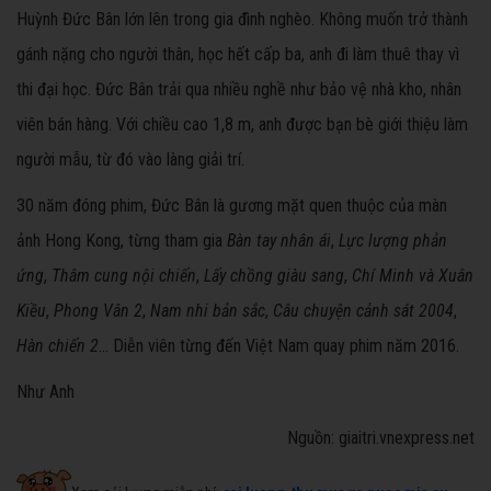
Huỳnh Đức Bân lớn lên trong gia đình nghèo. Không muốn trở thành
gánh nặng cho người thân, học hết cấp ba, anh đi làm thuê thay vì
thi đại học. Đức Bân trải qua nhiều nghề như bảo vệ nhà kho, nhân
viên bán hàng. Với chiều cao 1,8 m, anh được bạn bè giới thiệu làm
người mẫu, từ đó vào làng giải trí.
30 năm đóng phim, Đức Bân là gương mặt quen thuộc của màn
ảnh Hong Kong, từng tham gia
Bàn tay nhân ái
,
Lực lượng phản
ứng
,
Thâm cung nội chiến
,
Lấy chồng giàu sang
,
Chí Minh và Xuân
Kiều
,
Phong Vân 2
,
Nam nhi bản sắc
,
Câu chuyện cảnh sát 2004
,
Hàn chiến 2
... Diễn viên từng đến Việt Nam quay phim năm 2016.
Như Anh
Nguồn: giaitri.vnexpress.net