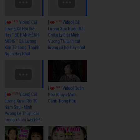
5462
5739
[
Video] Cải
[
Video] Cải
Lương Xã Hội Siêu
Lương Xưa Nước Mắt
Hay " BỂ HẬN MÊNH
Chiều Ly Biệt Minh
MÔNG " Cải Lương
Vương Tài Linh cải
Kim Tử Long, Thanh
lương xã hội hay nhất
Ngân Hay Nhất
6041
[
Video] Quán
6326
[
Video] Cải
Nửa Khuya-Minh
Cảnh-Trọng Hữu
Lương Xưa : Rồi 30
Năm Sau - Minh
Vương Lệ Thủy | cải
lương xã hội hay nhất