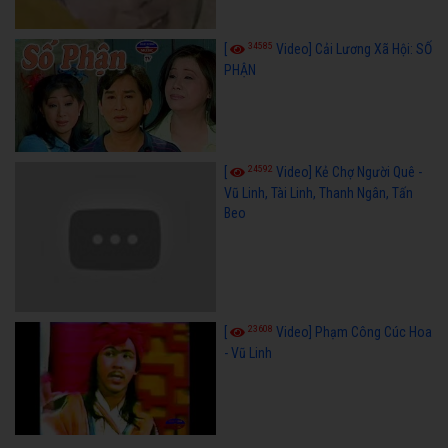
34585
[
Video] Cải Lương Xã Hội: SỐ
PHẬN
24592
[
Video] Kẻ Chợ Người Quê -
Vũ Linh, Tài Linh, Thanh Ngân, Tấn
Beo
23608
[
Video] Phạm Công Cúc Hoa
- Vũ Linh