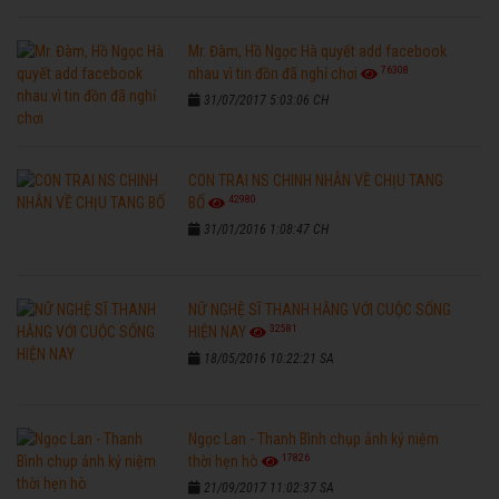
Mr. Đàm, Hồ Ngọc Hà quyết add facebook
76308
nhau vì tin đồn đã nghỉ chơi
31/07/2017 5:03:06 CH
CON TRAI NS CHINH NHẪN VỀ CHỊU TANG
42980
BỐ
31/01/2016 1:08:47 CH
NỮ NGHỆ SĨ THANH HẰNG VỚI CUỘC SỐNG
32581
HIỆN NAY
18/05/2016 10:22:21 SA
Ngọc Lan - Thanh Bình chụp ảnh kỷ niệm
17826
thời hẹn hò
21/09/2017 11:02:37 SA