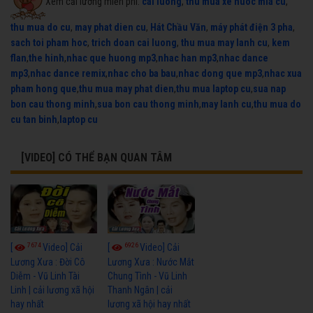
Xem cải lương miễn phí:
cai luong
,
thu mua xe nuoc mia cu
,
thu mua do cu
,
may phat dien cu
,
Hát Chầu Văn
,
máy phát điện 3 pha
,
sach toi pham hoc
,
trich doan cai luong
,
thu mua may lanh cu
,
kem
flan
,
the hinh
,
nhac que huong mp3
,
nhac han mp3
,
nhac dance
mp3
,
nhac dance remix
,
nhac cho ba bau
,
nhac dong que mp3
,
nhac xua
pham hong que
,
thu mua may phat dien
,
thu mua laptop cu
,
sua nap
bon cau thong minh
,
sua bon cau thong minh
,
may lanh cu
,
thu mua do
cu tan binh
,
laptop cu
[VIDEO] CÓ THỂ BẠN QUAN TÂM
7674
6926
[
Video] Cải
[
Video] Cải
Lương Xưa : Đời Cô
Lương Xưa : Nước Mắt
Diễm - Vũ Linh Tài
Chung Tình - Vũ Linh
Linh | cải lương xã hội
Thanh Ngân | cải
hay nhất
lương xã hội hay nhất