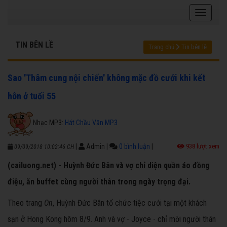
TIN BÊN LỀ
Trang chủ
Tin bên lề
Sao 'Thâm cung nội chiến' không mặc đồ cưới khi kết
hôn ở tuổi 55
Nhạc MP3:
Hát Chầu Văn MP3
|
Admin
|
0 bình luận
|
938 lượt xem
09/09/2018 10:02:46 CH
(cailuong.net) - Huỳnh Đức Bân và vợ chỉ diện quần áo đồng
điệu, ăn buffet cùng người thân trong ngày trọng đại.
Theo trang
On
, Huỳnh Đức Bân tổ chức tiệc cưới tại một khách
sạn ở Hong Kong hôm 8/9. Anh và vợ - Joyce - chỉ mời người thân