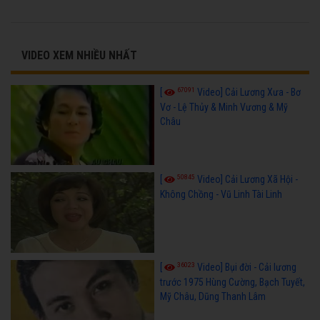
VIDEO XEM NHIỀU NHẤT
67091
[
Video] Cải Lương Xưa - Bơ
Vơ - Lệ Thủy & Minh Vương & Mỹ
Châu
50845
[
Video] Cải Lương Xã Hội -
Không Chồng - Vũ Linh Tài Linh
36023
[
Video] Bụi đời - Cải lương
trước 1975 Hùng Cường, Bạch Tuyết,
Mỹ Châu, Dũng Thanh Lâm