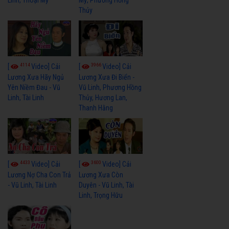
Thủy
4114
3966
[
Video] Cải
[
Video] Cải
Lương Xưa Hãy Ngủ
Lương Xưa Đi Biển -
Yên Niềm Đau - Vũ
Vũ Linh, Phương Hồng
Linh, Tài Linh
Thủy, Hương Lan,
Thanh Hằng
4433
3600
[
Video] Cải
[
Video] Cải
Lương Nợ Cha Con Trả
Lương Xưa Còn
- Vũ Linh, Tài Linh
Duyên - Vũ Linh, Tài
Linh, Trọng Hữu