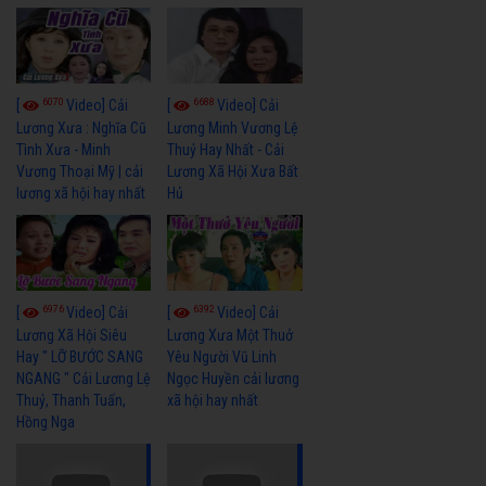
6070
6688
[
Video] Cải
[
Video] Cải
Lương Xưa : Nghĩa Cũ
Lương Minh Vương Lệ
Tình Xưa - Minh
Thuỷ Hay Nhất - Cải
Vương Thoại Mỹ | cải
Lương Xã Hội Xưa Bất
lương xã hội hay nhất
Hủ
6976
6392
[
Video] Cải
[
Video] Cải
Lương Xã Hội Siêu
Lương Xưa Một Thuở
Hay " LỠ BƯỚC SANG
Yêu Người Vũ Linh
NGANG " Cải Lương Lệ
Ngọc Huyền cải lương
Thuỷ, Thanh Tuấn,
xã hội hay nhất
Hồng Nga