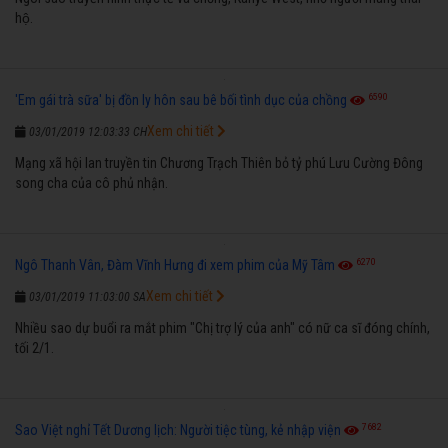
hộ.
6590
'Em gái trà sữa' bị đồn ly hôn sau bê bối tình dục của chồng
Xem chi tiết
03/01/2019 12:03:33 CH
Mạng xã hội lan truyền tin Chương Trạch Thiên bỏ tỷ phú Lưu Cường Đông
song cha của cô phủ nhận.
6270
Ngô Thanh Vân, Đàm Vĩnh Hưng đi xem phim của Mỹ Tâm
Xem chi tiết
03/01/2019 11:03:00 SA
Nhiều sao dự buổi ra mắt phim "Chị trợ lý của anh" có nữ ca sĩ đóng chính,
tối 2/1.
7682
Sao Việt nghỉ Tết Dương lịch: Người tiệc tùng, kẻ nhập viện