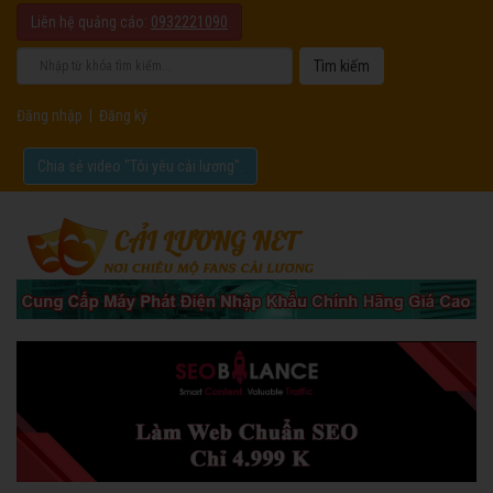
Liên hệ quảng cáo:
0932221090
Đăng nhập
|
Đăng ký
Chia sẻ video "Tôi yêu cải lương".