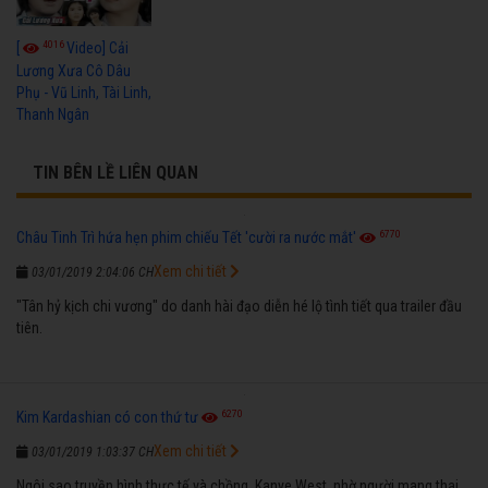
4016
[
Video] Cải
Lương Xưa Cô Dâu
Phụ - Vũ Linh, Tài Linh,
Thanh Ngân
TIN BÊN LỀ LIÊN QUAN
6770
Châu Tinh Trì hứa hẹn phim chiếu Tết 'cười ra nước mắt'
Xem chi tiết
03/01/2019 2:04:06 CH
"Tân hỷ kịch chi vương" do danh hài đạo diễn hé lộ tình tiết qua trailer đầu
tiên.
6270
Kim Kardashian có con thứ tư
Xem chi tiết
03/01/2019 1:03:37 CH
Ngôi sao truyền hình thực tế và chồng, Kanye West, nhờ người mang thai