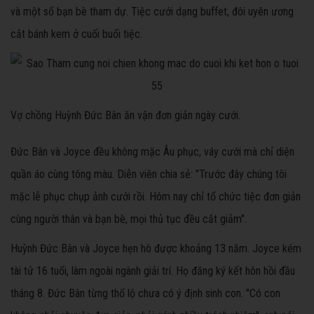
và một số bạn bè tham dự. Tiệc cưới dạng buffet, đôi uyên ương
cắt bánh kem ở cuối buổi tiệc.
Vợ chồng Huỳnh Đức Bân ăn vận đơn giản ngày cưới.
Đức Bân và Joyce đều không mặc Âu phục, váy cưới mà chỉ diện
quần áo cùng tông màu. Diễn viên chia sẻ: "Trước đây chúng tôi
mặc lễ phục chụp ảnh cưới rồi. Hôm nay chỉ tổ chức tiệc đơn giản
cùng người thân và bạn bè, mọi thủ tục đều cắt giảm".
Huỳnh Đức Bân và Joyce hẹn hò được khoảng 13 năm. Joyce kém
tài tử 16 tuổi, làm ngoài ngành giải trí. Họ đăng ký kết hôn hồi đầu
tháng 8. Đức Bân từng thổ lộ chưa có ý định sinh con. "Có con