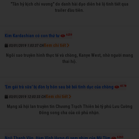
"Tân hỷ kịch chi vương" do danh hài đạo diễn hé lộ tình tiết qua
trailer đầu tiên.
6259
Kim Kardashian có con thứ tư
Xem chi tiết
03/01/2019 1:03:37 CH
Ngôi sao truyền hình thực tế và chồng, Kanye West, nhờ người mang
thai hộ.
6578
'Em gái trà sữa' bị đồn ly hôn sau bê bối tình dục của chồng
Xem chi tiết
03/01/2019 12:03:33 CH
Mạng xã hội lan truyền tin Chương Trạch Thiên bỏ tỷ phú Lưu Cường
Đông song cha của cô phủ nhận.
6260
Ngô Thanh Vân, Đàm Vĩnh Hưng đi xem phim của Mỹ Tâm