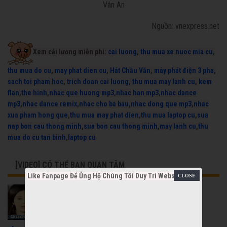
Vân An
Nguồn: vnexpress.net
Xem cải lương miễn phí:
cai luong
,
thu mua xe nuoc mia cu
,
thu mua do cu
,
may phat dien cu
,
Hát Chầu Văn
,
máy phát điện 3 pha
,
sach toi pham hoc
,
trich doan cai luong
,
thu mua may lanh cu
,
kem
flan
,
the hinh
,
nhac que huong mp3
,
nhac han mp3
,
nhac dance
mp3
,
nhac dance remix
,
nhac cho ba bau
,
nhac dong que mp3
,
nhac
xua pham hong que
,
thu mua may phat dien
,
thu mua laptop cu
,
sua
nap bon cau thong minh
,
sua bon cau thong minh
,
may lanh cu
,
thu
mua do cu tan binh
,
laptop cu
[VIDEO] CÓ THỂ BẠN QUAN TÂM
Like Fanpage Để Ủng Hộ Chúng Tôi Duy Trì Website