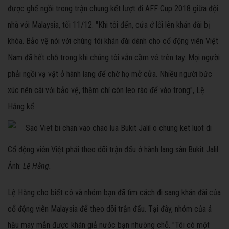
được ghế ngồi trong trận chung kết lượt đi AFF Cup 2018 giữa đội
nhà với Malaysia, tối 11/12. "Khi tôi đến, cửa ở lối lên khán đài bị
khóa. Bảo vệ nói với chúng tôi khán đài dành cho cổ động viên Việt
Nam đã hết chỗ trong khi chúng tôi vẫn cầm vé trên tay. Mọi người
phải ngồi vạ vật ở hành lang để chờ họ mở cửa. Nhiều người bức
xúc nên cãi với bảo vệ, thậm chí còn leo rào để vào trong", Lệ
Hằng kể.
Cổ động viên Việt phải theo dõi trận đấu ở hành lang sân Bukit Jalil.
Ảnh:
Lệ Hằng.
Lệ Hằng cho biết cô và nhóm bạn đã tìm cách đi sang khán đài của
cổ động viên Malaysia để theo dõi trận đấu. Tại đây, nhóm của á
hậu may mắn được khán giả nước bạn nhường chỗ. "Tôi có một