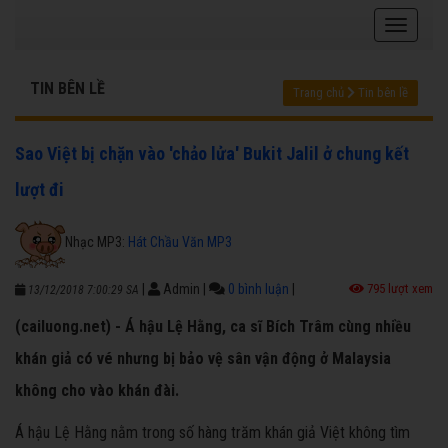
TIN BÊN LỀ
Trang chủ
Tin bên lề
Sao Việt bị chặn vào 'chảo lửa' Bukit Jalil ở chung kết
lượt đi
Nhạc MP3:
Hát Chầu Văn MP3
|
Admin
|
0 bình luận
|
795 lượt xem
13/12/2018 7:00:29 SA
(cailuong.net) - Á hậu Lệ Hằng, ca sĩ Bích Trâm cùng nhiều
khán giả có vé nhưng bị bảo vệ sân vận động ở Malaysia
không cho vào khán đài.
Á hậu Lệ Hằng nằm trong số hàng trăm khán giả Việt không tìm