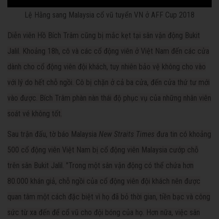
Lệ Hằng sang Malaysia cổ vũ tuyển VN ở AFF Cup 2018
Diễn viên Hồ Bích Trâm cũng bị mắc kẹt tại sân vận động Bukit
Jalil. Khoảng 18h, cô và các cổ động viên ở Việt Nam đến các cửa
dành cho cổ động viên đội khách, tuy nhiên bảo vệ không cho vào
với lý do hết chỗ ngồi. Cô bị chặn ở cả ba cửa, đến cửa thứ tư mới
vào được. Bích Trâm phàn nàn thái độ phục vụ của những nhân viên
soát vé không tốt.
Sau trận đấu, tờ báo Malaysia
New Straits Times
đưa tin có khoảng
500 cổ động viên Việt Nam bị cổ động viên Malaysia cướp chỗ
trên sân Bukit Jalil. "Trong một sân vận động có thể chứa hơn
80.000 khán giả, chỗ ngồi của cổ động viên đội khách nên được
quan tâm một cách đặc biệt vì họ đã bỏ thời gian, tiền bạc và công
sức từ xa đến để cổ vũ cho đội bóng của họ. Hơn nữa, việc sân