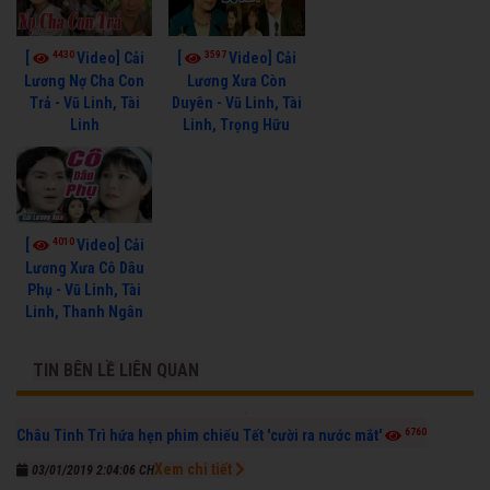
4430
3597
[
Video] Cải
[
Video] Cải
Lương Nợ Cha Con
Lương Xưa Còn
Trả - Vũ Linh, Tài
Duyên - Vũ Linh, Tài
Linh
Linh, Trọng Hữu
4010
[
Video] Cải
Lương Xưa Cô Dâu
Phụ - Vũ Linh, Tài
Linh, Thanh Ngân
TIN BÊN LỀ LIÊN QUAN
6760
Châu Tinh Trì hứa hẹn phim chiếu Tết 'cười ra nước mắt'
Xem chi tiết
03/01/2019 2:04:06 CH