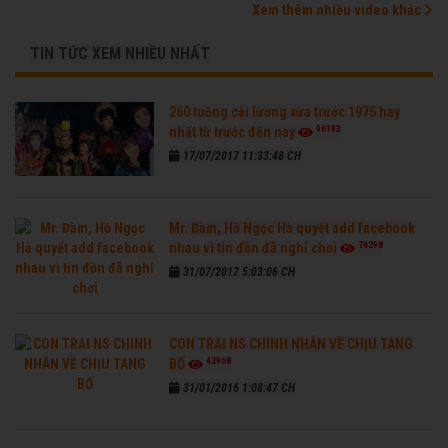
Xem thêm nhiều video khác
TIN TỨC XEM NHIỀU NHẤT
260 tuồng cải lương xưa trước 1975 hay
96193
nhất từ trước đến nay
17/07/2017 11:33:48 CH
Mr. Đàm, Hồ Ngọc Hà quyết add facebook
76298
nhau vì tin đồn đã nghỉ chơi
31/07/2017 5:03:06 CH
CON TRAI NS CHINH NHẪN VỀ CHỊU TANG
42968
BỐ
31/01/2016 1:08:47 CH