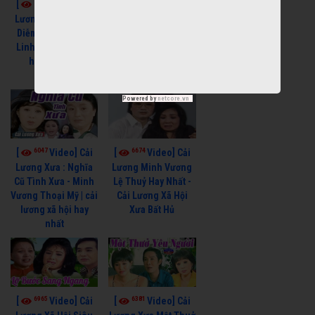
7659
6909
[
Video] Cải
[
Video] Cải
Lương Xưa : Đời Cô
Lương Xưa : Nước
Diễm - Vũ Linh Tài
Mắt Chung Tình - Vũ
Linh | cải lương xã
Linh Thanh Ngân |
hội hay nhất
cải lương xã hội hay
nhất
Powered by
netcore.vn
6047
6674
[
Video] Cải
[
Video] Cải
Lương Xưa : Nghĩa
Lương Minh Vương
Cũ Tình Xưa - Minh
Lệ Thuỷ Hay Nhất -
Vương Thoại Mỹ | cải
Cải Lương Xã Hội
lương xã hội hay
Xưa Bất Hủ
nhất
6965
6381
[
Video] Cải
[
Video] Cải