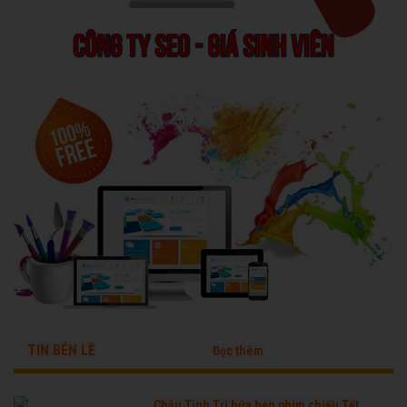
TIN BÊN LỀ
Đọc thêm
Châu Tinh Trì hứa hẹn phim chiếu Tết