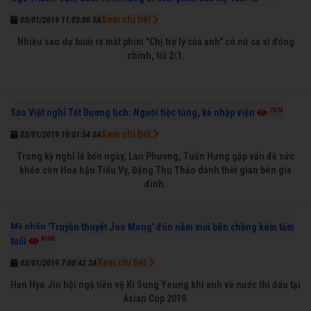
Xem chi tiết
03/01/2019 11:03:00 SA
Nhiều sao dự buổi ra mắt phim "Chị trợ lý của anh" có nữ ca sĩ đóng
chính, tối 2/1.
7673
Sao Việt nghỉ Tết Dương lịch: Người tiệc tùng, kẻ nhập viện
Xem chi tiết
03/01/2019 10:01:54 SA
Trong kỳ nghỉ lễ bốn ngày, Lan Phương, Tuấn Hưng gặp vấn đề sức
khỏe còn Hoa hậu Tiểu Vy, Đặng Thu Thảo dành thời gian bên gia
đình.
Mỹ nhân 'Truyền thuyết Joo Mong' đón năm mới bên chồng kém tám
4500
tuổi
Xem chi tiết
03/01/2019 7:00:42 SA
Han Hye Jin hội ngộ tiền vệ Ki Sung Yeung khi anh về nước thi đấu tại
Asian Cup 2019.