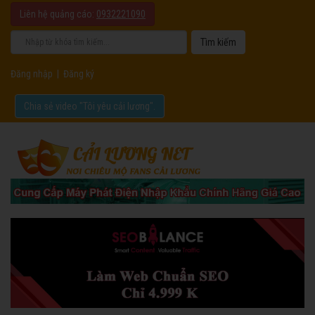
Liên hệ quảng cáo:
0932221090
Đăng nhập
|
Đăng ký
Chia sẻ video "Tôi yêu cải lương".