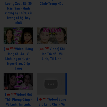
Cảnh-Trọng Hữu
Lương Xưa : Rồi 30
Năm Sau - Minh
Vương Lệ Thủy | cải
lương xã hội hay
nhất
9050
7343
[
Video] Bông
[
Video] Khi
Hồng Cài Áo - Vũ
Hoa Trà Nở - Vũ
Linh, Ngọc Huyền,
Linh, Tài Linh
Ngọc Giàu, Diệp
Lang
4108
[
Video] Một
3656
[
Video] Sóng
Thời Phóng Đãng -
Vũ Linh, Tài Linh,
Gió Làng Chài - Vũ