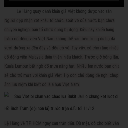
Lệ Hằng quay cảnh khán giả Việt không được vào sân
Người đẹp nhận xét khâu tổ chức, soát vé của nước bạn chưa
chuyên nghiệp, ban tổ chức cũng bị động. Điều này khiến hàng
trăm cổ động viên Việt Nam không thể vào bên trong dù họ đã
vượt đường xa đến đây và đều có vé. Tuy vậy, cô cho rằng nhiều
cổ động viên Malaysia thân thiện, hiếu khách. Trước giờ bóng lăn,
Kuala Lumpur bất ngờ đổ mưa nặng hạt. Nhiều fan nước bạn chia
sẻ chỗ trú mưa với khán giả Việt. Họ còn chủ động đề nghị chụp
ảnh lưu niệm khi biết cô là á hậu Việt Nam.
Hồ Bích Trâm (đội nón lá) trước trận đấu tối 11/12.
Lệ Hằng về TP HCM ngay sau trận đấu. Dù mệt, cô cho biết vẫn