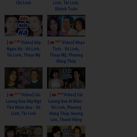
Chí Linh
Linh, Tài Linh,
Khánh Tuấn
3765
3437
[
Video] Dãy
[
Video] Nhạc
Ngân Hà - Vũ Linh,
Tình - Vũ Linh,
Tài Linh, Thoại Mỹ
Thoại Mỹ, Phương
Hồng Thủy
4112
3962
[
Video] Cải
[
Video] Cải
Lương Xưa Hãy Ngủ
Lương Xưa Đi Biển -
Yên Niềm Đau - Vũ
Vũ Linh, Phương
Linh, Tài Linh
Hồng Thủy, Hương
Lan, Thanh Hằng