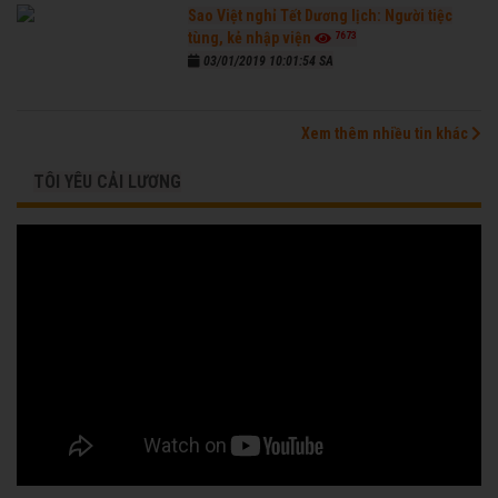
Sao Việt nghỉ Tết Dương lịch: Người tiệc
7673
tùng, kẻ nhập viện
03/01/2019 10:01:54 SA
Xem thêm nhiều tin khác
TÔI YÊU CẢI LƯƠNG