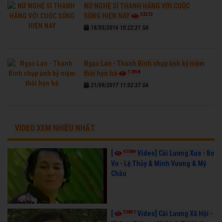
NỮ NGHỆ SĨ THANH HẰNG VỚI CUỘC
32572
SỐNG HIỆN NAY
18/05/2016 10:22:21 SA
Ngọc Lan - Thanh Bình chụp ảnh kỷ niệm
17818
thời hẹn hò
21/09/2017 11:02:37 SA
VIDEO XEM NHIỀU NHẤT
67084
[
Video] Cải Lương Xưa - Bơ
Vơ - Lệ Thủy & Minh Vương & Mỹ
Châu
50837
[
Video] Cải Lương Xã Hội -