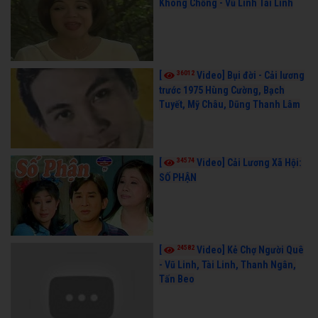
Không Chồng - Vũ Linh Tài Linh
36012
[
Video] Bụi đời - Cải lương
trước 1975 Hùng Cường, Bạch
Tuyết, Mỹ Châu, Dũng Thanh Lâm
34574
[
Video] Cải Lương Xã Hội:
SỐ PHẬN
24582
[
Video] Kẻ Chợ Người Quê
- Vũ Linh, Tài Linh, Thanh Ngân,
Tấn Beo