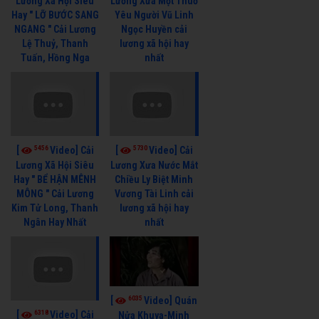
Lương Xã Hội Siêu
Lương Xưa Một Thuở
Hay " LỠ BƯỚC SANG
Yêu Người Vũ Linh
NGANG " Cải Lương
Ngọc Huyền cải
Lệ Thuỷ, Thanh
lương xã hội hay
Tuấn, Hồng Nga
nhất
5456
5730
[
Video] Cải
[
Video] Cải
Lương Xã Hội Siêu
Lương Xưa Nước Mắt
Hay " BỂ HẬN MÊNH
Chiều Ly Biệt Minh
MÔNG " Cải Lương
Vương Tài Linh cải
Kim Tử Long, Thanh
lương xã hội hay
Ngân Hay Nhất
nhất
6035
[
Video] Quán
6318
[
Video] Cải
Nửa Khuya-Minh