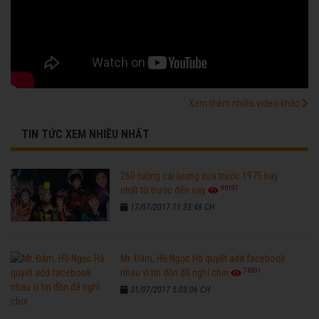
Xem thêm nhiều video khác
TIN TỨC XEM NHIỀU NHẤT
260 tuồng cải lương xưa trước 1975 hay
96197
nhất từ trước đến nay
17/07/2017 11:33:48 CH
Mr. Đàm, Hồ Ngọc Hà quyết add facebook
76301
nhau vì tin đồn đã nghỉ chơi
31/07/2017 5:03:06 CH