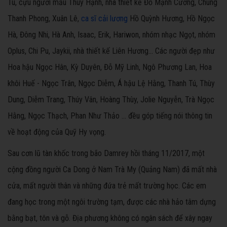
Tú, cựu người mẫu Thúy Hạnh, nhà thiết kế Đỗ Mạnh Cường, Chung
Thanh Phong, Xuân Lê,
ca sĩ cải lương
Hồ Quỳnh Hương, Hồ Ngọc
Hà, Đông Nhi, Hà Anh, Isaac, Erik, Hariwon, nhóm nhạc Ngọt, nhóm
Oplus,
Chi Pu, Jaykii, nhà thiết kế Liên Hương... Các người đẹp như
Hoa hậu Ngọc Hân, Kỳ Duyên, Đỗ Mỹ Linh, Ngô Phương Lan, Hoa
khôi Huế - Ngọc Trân, Ngọc Diễm, Á hậu Lệ Hằng, Thanh Tú, Thùy
Dung, Diễm Trang, Thúy Vân, Hoàng Thùy, Jolie Nguyễn, Trà Ngọc
Hằng, Ngọc Thạch, Phan Như Thảo ... đều góp tiếng nói thông tin
về hoạt động của Quỹ Hy vọng.
Sau cơn lũ tàn khốc trong bão Damrey hồi tháng 11/2017, một
cộng đồng người Ca Dong ở Nam Trà My (Quảng Nam) đã mất nhà
cửa, mất người thân và những đứa trẻ mất trường học. Các em
đang học trong một ngôi trường tạm, được các nhà hảo tâm dựng
bằng bạt, tôn và gỗ. Địa phương không có ngân sách để xây ngay