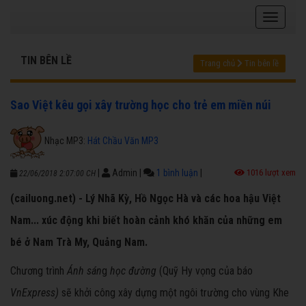
TIN BÊN LỀ
Trang chủ
Tin bên lề
Sao Việt kêu gọi xây trường học cho trẻ em miền núi
Nhạc MP3:
Hát Chầu Văn MP3
|
Admin
|
1 bình luận
|
1016 lượt xem
22/06/2018 2:07:00 CH
(cailuong.net) - Lý Nhã Kỳ, Hồ Ngọc Hà và các hoa hậu Việt
Nam... xúc động khi biết hoàn cảnh khó khăn của những em
bé ở Nam Trà My, Quảng Nam.
Chương trình
Ánh sán
g
học đường
(Quỹ Hy vọng của báo
VnExpress)
sẽ khởi công xây dựng một ngôi trường cho vùng Khe