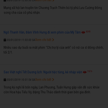
03/01/2019 12:03:33 CH
Mạng xã hội lan truyền tin Chương Trạch Thiên bỏ tỷ phú Lưu Cường Đông
song cha của cô phủ nhận.
6265
Ngô Thanh Vân, Đàm Vĩnh Hưng đi xem phim của Mỹ Tâm
Xem chi tiết
03/01/2019 11:03:00 SA
Nhiều sao dự buổi ra mắt phim "Chị trợ lý của anh" có nữ ca sĩ đóng chính,
tối 2/1.
7676
Sao Việt nghỉ Tết Dương lịch: Người tiệc tùng, kẻ nhập viện
Xem chi tiết
03/01/2019 10:01:54 SA
Trong kỳ nghỉ lễ bốn ngày, Lan Phương, Tuấn Hưng gặp vấn đề sức khỏe
còn Hoa hậu Tiểu Vy, Đặng Thu Thảo dành thời gian bên gia đình.