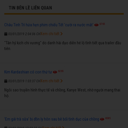
TIN BÊN LỀ LIÊN QUAN
6765
Châu Tinh Trì hứa hẹn phim chiếu Tết 'cười ra nước mắt'
Xem chi tiết
03/01/2019 2:04:06 CH
"Tân hỷ kịch chi vương" do danh hài đạo diễn hé lộ tình tiết qua trailer đầu
tiên.
6265
Kim Kardashian có con thứ tư
Xem chi tiết
03/01/2019 1:03:37 CH
Ngôi sao truyền hình thực tế và chồng, Kanye West, nhờ người mang thai
hộ.
6585
'Em gái trà sữa' bị đồn ly hôn sau bê bối tình dục của chồng
Xem chi tiết