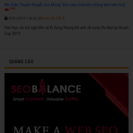
Mỹ nhân 'Truyền thuyết Joo Mong' đón năm mới bên chồng kém tám tuổi
4505
Xem chi tiết
03/01/2019 7:00:42 SA
Han Hye Jin hội ngộ tiền vệ Ki Sung Yeung khi anh về nước thi đấu tại Asian
Cup 2019.
QUẢNG CÁO