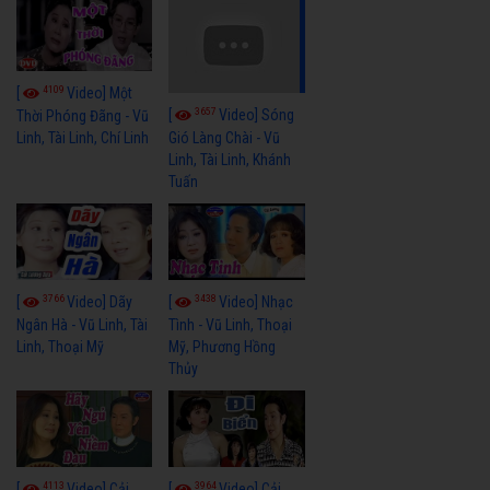
4109
[
Video] Một
3657
[
Video] Sóng
Thời Phóng Đãng - Vũ
Linh, Tài Linh, Chí Linh
Gió Làng Chài - Vũ
Linh, Tài Linh, Khánh
Tuấn
3766
3438
[
Video] Dãy
[
Video] Nhạc
Ngân Hà - Vũ Linh, Tài
Tình - Vũ Linh, Thoại
Linh, Thoại Mỹ
Mỹ, Phương Hồng
Thủy
4113
3964
[
Video] Cải
[
Video] Cải