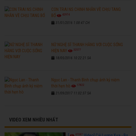
CON TRAI NS CHINH NHẪN VỀ CHỊU TANG
42974
BỐ
31/01/2016 1:08:47 CH
NỮ NGHỆ SĨ THANH HẰNG VỚI CUỘC SỐNG
32577
HIỆN NAY
18/05/2016 10:22:21 SA
Ngọc Lan - Thanh Bình chụp ảnh kỷ niệm
17822
thời hẹn hò
21/09/2017 11:02:37 SA
VIDEO XEM NHIỀU NHẤT
67087
[
Video] Cải Lương Xưa - Bơ