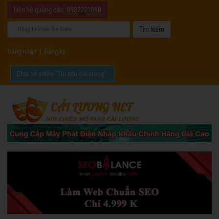
Liên hệ quảng cáo:
0932221090
Đăng nhập
|
Đăng ký
Chia sẻ video "Tôi yêu cải lương".