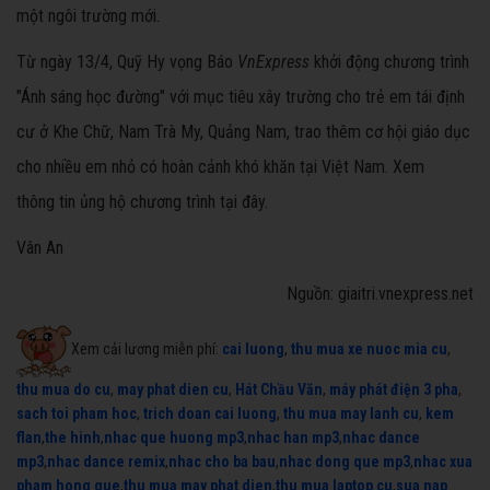
một ngôi trường mới.
Từ ngày 13/4, Quỹ Hy vọng Báo
VnExpress
khởi động chương trình
"Ánh sáng học đường" với mục tiêu xây trường cho trẻ em tái định
cư ở Khe Chữ, Nam Trà My, Quảng Nam, trao thêm cơ hội giáo dục
cho nhiều em nhỏ có hoàn cảnh khó khăn tại Việt Nam. Xem
thông tin ủng hộ chương trình tại đây.
Vân An
Nguồn: giaitri.vnexpress.net
Xem cải lương miễn phí:
cai luong
,
thu mua xe nuoc mia cu
,
thu mua do cu
,
may phat dien cu
,
Hát Chầu Văn
,
máy phát điện 3 pha
,
sach toi pham hoc
,
trich doan cai luong
,
thu mua may lanh cu
,
kem
flan
,
the hinh
,
nhac que huong mp3
,
nhac han mp3
,
nhac dance
mp3
,
nhac dance remix
,
nhac cho ba bau
,
nhac dong que mp3
,
nhac xua
pham hong que
,
thu mua may phat dien
,
thu mua laptop cu
,
sua nap