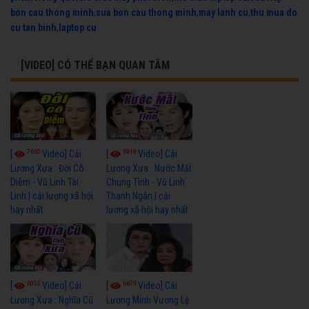
bon cau thong minh
,
sua bon cau thong minh
,
may lanh cu
,
thu mua do
cu tan binh
,
laptop cu
[VIDEO] CÓ THỂ BẠN QUAN TÂM
7665
6918
[
Video] Cải
[
Video] Cải
Lương Xưa : Đời Cô
Lương Xưa : Nước Mắt
Diễm - Vũ Linh Tài
Chung Tình - Vũ Linh
Linh | cải lương xã hội
Thanh Ngân | cải
hay nhất
lương xã hội hay nhất
6055
6679
[
Video] Cải
[
Video] Cải
Lương Xưa : Nghĩa Cũ
Lương Minh Vương Lệ