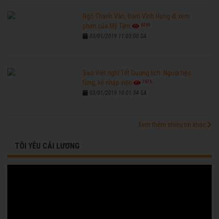
Ngô Thanh Vân, Đàm Vĩnh Hưng đi xem
6265
phim của Mỹ Tâm
03/01/2019 11:03:00 SA
Sao Việt nghỉ Tết Dương lịch: Người tiệc
7676
tùng, kẻ nhập viện
03/01/2019 10:01:54 SA
Xem thêm nhiều tin khác
TÔI YÊU CẢI LƯƠNG