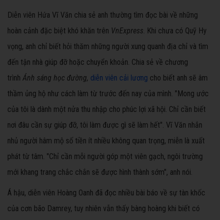
Diễn viên Hứa Vĩ Văn chia sẻ anh thường tìm đọc bài về những
hoàn cảnh đặc biệt khó khăn trên
VnExpress
. Khi chưa có Quỹ Hy
vọng, anh chỉ biết hỏi thăm những người xung quanh địa chỉ và tìm
đến tận nhà giúp đỡ hoặc chuyển khoản. Chia sẻ về chương
trình
Ánh sán
g học đường,
diễn viên cải lương
cho biết anh sẽ âm
thầm ủng hộ như cách làm từ trước đến nay của mình. "Mong ước
của tôi là dành một nửa thu nhập cho phúc lợi xã hội. Chỉ cần biết
nơi đâu cần sự giúp đỡ, tôi làm được gì sẽ làm hết". Vĩ Văn nhắn
nhủ người hâm mộ số tiền ít nhiều không quan trọng, miễn là xuất
phát từ tâm. "Chỉ cần mỗi người góp một viên gạch, ngôi trường
mới khang trang chắc chắn sẽ được hình thành sớm", anh nói.
Á hậu, diễn viên Hoàng Oanh đã đọc nhiều bài báo về sự tàn khốc
của cơn bão Damrey, tuy nhiên vẫn thấy bàng hoàng khi biết có