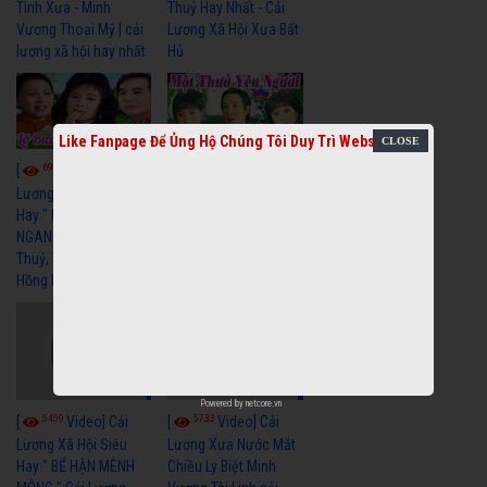
Tình Xưa - Minh
Thuỷ Hay Nhất - Cải
Vương Thoại Mỹ | cải
Lương Xã Hội Xưa Bất
lương xã hội hay nhất
Hủ
Like Fanpage Để Ủng Hộ Chúng Tôi Duy Trì Website
6969
6388
[
Video] Cải
[
Video] Cải
Lương Xã Hội Siêu
Lương Xưa Một Thuở
Hay " LỠ BƯỚC SANG
Yêu Người Vũ Linh
NGANG " Cải Lương Lệ
Ngọc Huyền cải lương
Thuỷ, Thanh Tuấn,
xã hội hay nhất
Hồng Nga
Powered by
netcore.vn
5459
5733
[
Video] Cải
[
Video] Cải
Lương Xã Hội Siêu
Lương Xưa Nước Mắt
Hay " BỂ HẬN MÊNH
Chiều Ly Biệt Minh