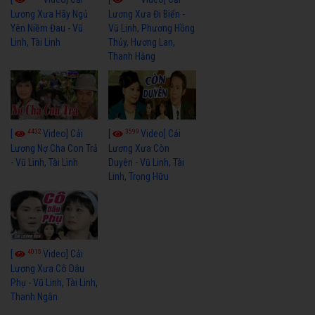
Lương Xưa Hãy Ngủ
Lương Xưa Đi Biển -
Yên Niềm Đau - Vũ
Vũ Linh, Phương Hồng
Linh, Tài Linh
Thủy, Hương Lan,
Thanh Hằng
4432
3599
[
Video] Cải
[
Video] Cải
Lương Nợ Cha Con Trả
Lương Xưa Còn
- Vũ Linh, Tài Linh
Duyên - Vũ Linh, Tài
Linh, Trọng Hữu
4015
[
Video] Cải
Lương Xưa Cô Dâu
Phụ - Vũ Linh, Tài Linh,
Thanh Ngân