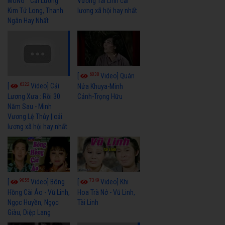
MÔNG " Cải Lương
Vương Tài Linh cải
Kim Tử Long, Thanh
lương xã hội hay nhất
Ngân Hay Nhất
6038
[
Video] Quán
6322
[
Video] Cải
Nửa Khuya-Minh
Cảnh-Trọng Hữu
Lương Xưa : Rồi 30
Năm Sau - Minh
Vương Lệ Thủy | cải
lương xã hội hay nhất
9055
7349
[
Video] Bông
[
Video] Khi
Hồng Cài Áo - Vũ Linh,
Hoa Trà Nở - Vũ Linh,
Ngọc Huyền, Ngọc
Tài Linh
Giàu, Diệp Lang