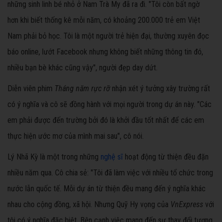
những sinh linh bé nhỏ ở Nam Trà My đã ra đi. "Tôi còn bất ngờ
hơn khi biết thống kê mỗi năm, có khoảng 200.000 trẻ em Việt
Nam phải bỏ học. Tôi là một người trẻ hiện đại, thường xuyên đọc
báo online, lướt Facebook nhưng không biết những thông tin đó,
nhiều bạn bè khác cũng vậy", người đẹp day dứt.
Diễn viên phim
Tháng năm rực rỡ
nhận xét ý tưởng xây trường rất
có ý nghĩa và cô sẽ đồng hành với mọi người trong dự án này. "Các
em phải được đến trường bởi đó là khởi đầu tốt nhất để các em
thực hiện ước mơ của mình mai sau", cô nói.
Lý Nhã Kỳ là một trong những
nghệ sĩ
hoạt động từ thiện đều đặn
nhiều năm qua. Cô chia sẻ: "Tôi đã làm việc với nhiều tổ chức trong
nước lẫn quốc tế. Mỗi dự án từ thiện đều mang đến ý nghĩa khác
nhau cho cộng đồng, xã hội. Nhưng Quỹ Hy vọng của
VnExpress
với
tôi có ý nghĩa đặc biệt. Bên cạnh việc mang đến sự thay đổi tương