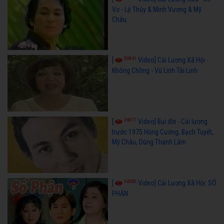
Vơ - Lệ Thủy & Minh Vương & Mỹ
Châu
50841
[
Video] Cải Lương Xã Hội -
Không Chồng - Vũ Linh Tài Linh
36017
[
Video] Bụi đời - Cải lương
trước 1975 Hùng Cường, Bạch Tuyết,
Mỹ Châu, Dũng Thanh Lâm
34580
[
Video] Cải Lương Xã Hội: SỐ
PHẬN