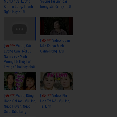
MÔNG " Cải Lương
Vương Tài Linh cải
Kim Tử Long, Thanh
lương xã hội hay nhất
Ngân Hay Nhất
6038
[
Video] Quán
6322
[
Video] Cải
Nửa Khuya-Minh
Cảnh-Trọng Hữu
Lương Xưa : Rồi 30
Năm Sau - Minh
Vương Lệ Thủy | cải
lương xã hội hay nhất
9054
7348
[
Video] Bông
[
Video] Khi
Hồng Cài Áo - Vũ Linh,
Hoa Trà Nở - Vũ Linh,
Ngọc Huyền, Ngọc
Tài Linh
Giàu, Diệp Lang