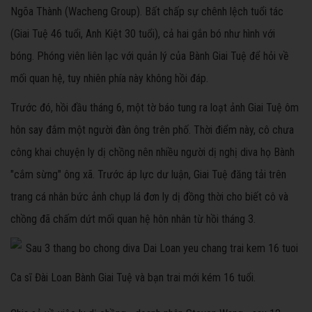
Ngõa Thành (Wacheng Group). Bất chấp sự chênh lệch tuổi tác
(Giai Tuệ 46 tuổi, Anh Kiệt 30 tuổi), cả hai gắn bó như hình với
bóng. Phóng viên liên lạc với quản lý của Bành Giai Tuệ để hỏi về
mối quan hệ, tuy nhiên phía này không hồi đáp.
Trước đó, hồi đầu tháng 6, một tờ báo tung ra loạt ảnh Giai Tuệ ôm
hôn say đắm một người đàn ông trên phố. Thời điểm này, cô chưa
công khai chuyện ly dị chồng nên nhiều người dị nghị diva họ Bành
"cắm sừng" ông xã. Trước áp lực dư luận, Giai Tuệ đăng tải trên
trang cá nhân bức ảnh chụp lá đơn ly dị đồng thời cho biết cô và
chồng đã chấm dứt mối quan hệ hôn nhân từ hồi tháng 3.
Ca sĩ Đài Loan Bành Giai Tuệ và bạn trai mới kém 16 tuổi.