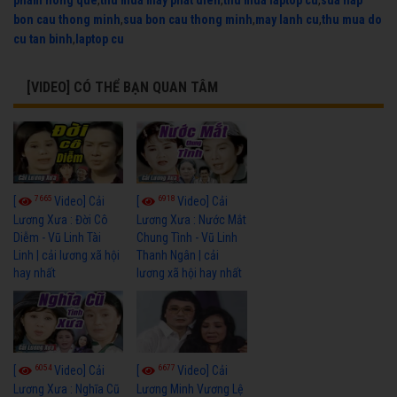
pham hong que
,
thu mua may phat dien
,
thu mua laptop cu
,
sua nap
bon cau thong minh
,
sua bon cau thong minh
,
may lanh cu
,
thu mua do
cu tan binh
,
laptop cu
[VIDEO] CÓ THỂ BẠN QUAN TÂM
7665
6918
[
Video] Cải
[
Video] Cải
Lương Xưa : Đời Cô
Lương Xưa : Nước Mắt
Diễm - Vũ Linh Tài
Chung Tình - Vũ Linh
Linh | cải lương xã hội
Thanh Ngân | cải
hay nhất
lương xã hội hay nhất
6054
6677
[
Video] Cải
[
Video] Cải
Lương Xưa : Nghĩa Cũ
Lương Minh Vương Lệ