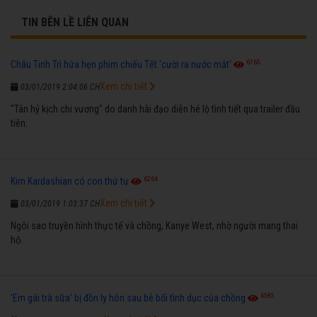
TIN BÊN LỀ LIÊN QUAN
6765
Châu Tinh Trì hứa hẹn phim chiếu Tết 'cười ra nước mắt'
Xem chi tiết
03/01/2019 2:04:06 CH
"Tân hỷ kịch chi vương" do danh hài đạo diễn hé lộ tình tiết qua trailer đầu
tiên.
6264
Kim Kardashian có con thứ tư
Xem chi tiết
03/01/2019 1:03:37 CH
Ngôi sao truyền hình thực tế và chồng, Kanye West, nhờ người mang thai
hộ.
6585
'Em gái trà sữa' bị đồn ly hôn sau bê bối tình dục của chồng