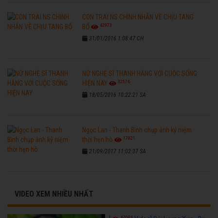
CON TRAI NS CHINH NHẪN VỀ CHỊU TANG
42973
BỐ
31/01/2016 1:08:47 CH
NỮ NGHỆ SĨ THANH HẰNG VỚI CUỘC SỐNG
32576
HIỆN NAY
18/05/2016 10:22:21 SA
Ngọc Lan - Thanh Bình chụp ảnh kỷ niệm
17821
thời hẹn hò
21/09/2017 11:02:37 SA
VIDEO XEM NHIỀU NHẤT
67086