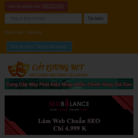
Liên hệ quảng cáo:
0932221090
Đăng nhập
|
Đăng ký
Chia sẻ video "Tôi yêu cải lương".