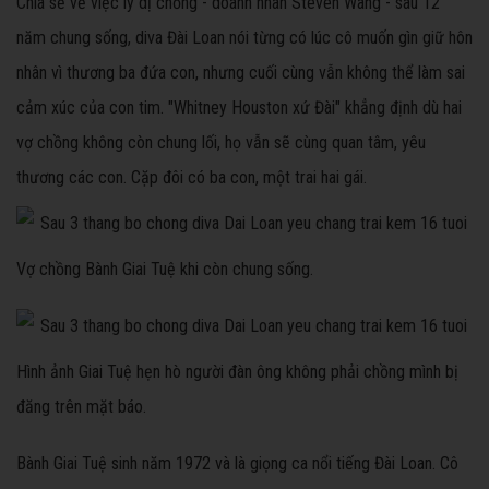
Chia sẻ về việc ly dị chồng - doanh nhân Steven Wang - sau 12
năm chung sống, diva Đài Loan nói từng có lúc cô muốn gìn giữ hôn
nhân vì thương ba đứa con, nhưng cuối cùng vẫn không thể làm sai
cảm xúc của con tim. "Whitney Houston xứ Đài" khẳng định dù hai
vợ chồng không còn chung lối, họ vẫn sẽ cùng quan tâm, yêu
thương các con. Cặp đôi có ba con, một trai hai gái.
Vợ chồng Bành Giai Tuệ khi còn chung sống.
Hình ảnh Giai Tuệ hẹn hò người đàn ông không phải chồng mình bị
đăng trên mặt báo.
Bành Giai Tuệ sinh năm 1972 và là giọng ca nổi tiếng Đài Loan. Cô