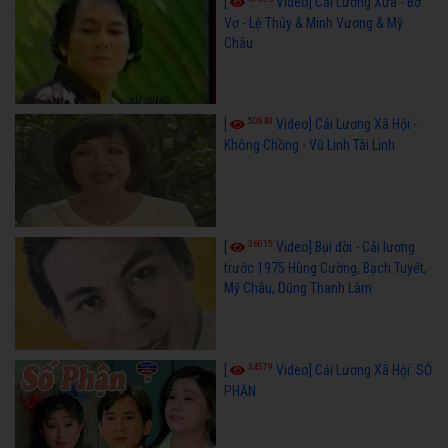
[
Video] Cải Lương Xưa - Bơ
Vơ - Lệ Thủy & Minh Vương & Mỹ
Châu
50840
[
Video] Cải Lương Xã Hội -
Không Chồng - Vũ Linh Tài Linh
36015
[
Video] Bụi đời - Cải lương
trước 1975 Hùng Cường, Bạch Tuyết,
Mỹ Châu, Dũng Thanh Lâm
34579
[
Video] Cải Lương Xã Hội: SỐ
PHẬN