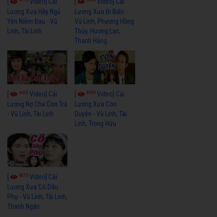
[
Video] Cải
[
Video] Cải
Lương Xưa Hãy Ngủ
Lương Xưa Đi Biển -
Yên Niềm Đau - Vũ
Vũ Linh, Phương Hồng
Linh, Tài Linh
Thủy, Hương Lan,
Thanh Hằng
4432
3599
[
Video] Cải
[
Video] Cải
Lương Nợ Cha Con Trả
Lương Xưa Còn
- Vũ Linh, Tài Linh
Duyên - Vũ Linh, Tài
Linh, Trọng Hữu
4015
[
Video] Cải
Lương Xưa Cô Dâu
Phụ - Vũ Linh, Tài Linh,
Thanh Ngân