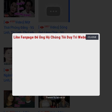
4109
[
Video] Một
3657
[
Video] Sóng
Thời Phóng Đãng - Vũ
Linh, Tài Linh, Chí Linh
Gió Làng Chài - Vũ
Like Fanpage Để Ủng Hộ Chúng Tôi Duy Trì Website
Linh, Tài Linh, Khánh
Tuấn
3766
3438
[
Video] Dãy
[
Video] Nhạc
Ngân Hà - Vũ Linh, Tài
Tình - Vũ Linh, Thoại
Linh, Thoại Mỹ
Mỹ, Phương Hồng
Thủy
Powered by
netcore.vn
4113
3963