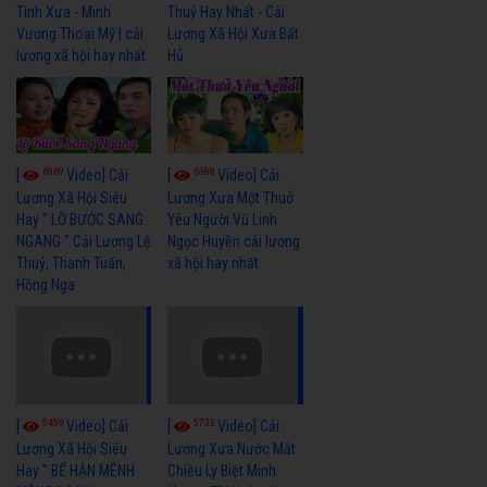
Tình Xưa - Minh
Thuỷ Hay Nhất - Cải
Vương Thoại Mỹ | cải
Lương Xã Hội Xưa Bất
lương xã hội hay nhất
Hủ
6969
6388
[
Video] Cải
[
Video] Cải
Lương Xã Hội Siêu
Lương Xưa Một Thuở
Hay " LỠ BƯỚC SANG
Yêu Người Vũ Linh
NGANG " Cải Lương Lệ
Ngọc Huyền cải lương
Thuỷ, Thanh Tuấn,
xã hội hay nhất
Hồng Nga
5459
5733
[
Video] Cải
[
Video] Cải
Lương Xã Hội Siêu
Lương Xưa Nước Mắt
Hay " BỂ HẬN MÊNH
Chiều Ly Biệt Minh