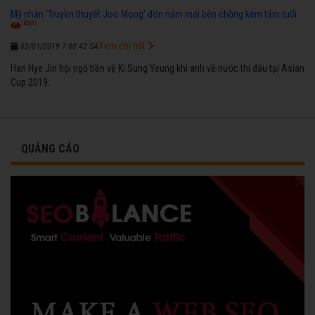
Mỹ nhân 'Truyền thuyết Joo Mong' đón năm mới bên chồng kém tám tuổi
4505
Xem chi tiết
03/01/2019 7:00:42 SA
Han Hye Jin hội ngộ tiền vệ Ki Sung Yeung khi anh về nước thi đấu tại Asian
Cup 2019.
QUẢNG CÁO