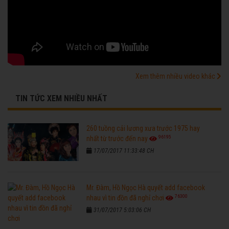
Xem thêm nhiều video khác
TIN TỨC XEM NHIỀU NHẤT
260 tuồng cải lương xưa trước 1975 hay
96195
nhất từ trước đến nay
17/07/2017 11:33:48 CH
Mr. Đàm, Hồ Ngọc Hà quyết add facebook
76300
nhau vì tin đồn đã nghỉ chơi
31/07/2017 5:03:06 CH