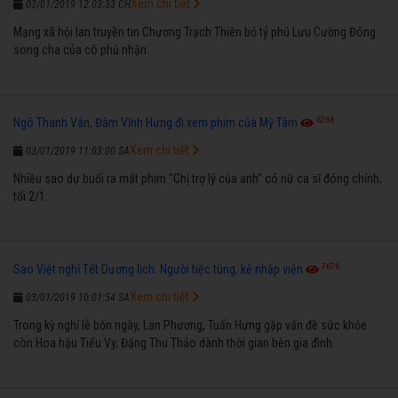
Xem chi tiết
03/01/2019 12:03:33 CH
Mạng xã hội lan truyền tin Chương Trạch Thiên bỏ tỷ phú Lưu Cường Đông
song cha của cô phủ nhận.
6264
Ngô Thanh Vân, Đàm Vĩnh Hưng đi xem phim của Mỹ Tâm
Xem chi tiết
03/01/2019 11:03:00 SA
Nhiều sao dự buổi ra mắt phim "Chị trợ lý của anh" có nữ ca sĩ đóng chính,
tối 2/1.
7676
Sao Việt nghỉ Tết Dương lịch: Người tiệc tùng, kẻ nhập viện
Xem chi tiết
03/01/2019 10:01:54 SA
Trong kỳ nghỉ lễ bốn ngày, Lan Phương, Tuấn Hưng gặp vấn đề sức khỏe
còn Hoa hậu Tiểu Vy, Đặng Thu Thảo dành thời gian bên gia đình.