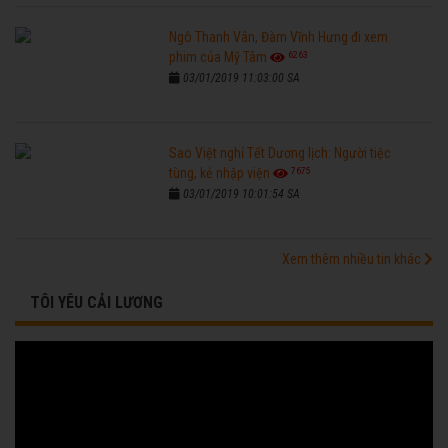
Ngô Thanh Vân, Đàm Vĩnh Hưng đi xem
6263
phim của Mỹ Tâm
03/01/2019 11:03:00 SA
Sao Việt nghỉ Tết Dương lịch: Người tiệc
7675
tùng, kẻ nhập viện
03/01/2019 10:01:54 SA
Xem thêm nhiều tin khác
TÔI YÊU CẢI LƯƠNG