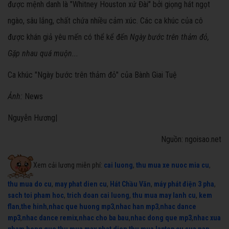
được mệnh danh là "Whitney Houston xứ Đài" bởi giọng hát ngọt
ngào, sâu lắng, chất chứa nhiều cảm xúc. Các ca khúc của cô
được khán giả yêu mến có thể kể đến
Ngày bước trên thảm đỏ,
Gặp nhau quá muộn...
Ca khúc "Ngày bước trên thảm đỏ" của Bành Giai Tuệ
Ảnh:
News
Nguyễn Hương|
Nguồn: ngoisao.net
Xem cải lương miễn phí:
cai luong
,
thu mua xe nuoc mia cu
,
thu mua do cu
,
may phat dien cu
,
Hát Chầu Văn
,
máy phát điện 3 pha
,
sach toi pham hoc
,
trich doan cai luong
,
thu mua may lanh cu
,
kem
flan
,
the hinh
,
nhac que huong mp3
,
nhac han mp3
,
nhac dance
mp3
,
nhac dance remix
,
nhac cho ba bau
,
nhac dong que mp3
,
nhac xua