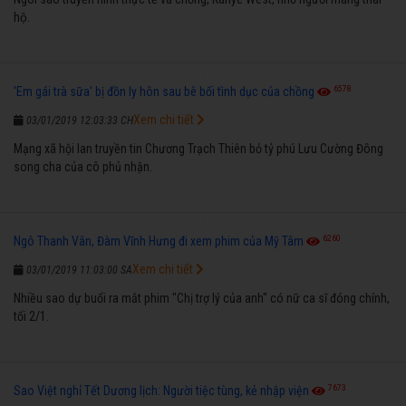
hộ.
6578
'Em gái trà sữa' bị đồn ly hôn sau bê bối tình dục của chồng
Xem chi tiết
03/01/2019 12:03:33 CH
Mạng xã hội lan truyền tin Chương Trạch Thiên bỏ tỷ phú Lưu Cường Đông
song cha của cô phủ nhận.
6260
Ngô Thanh Vân, Đàm Vĩnh Hưng đi xem phim của Mỹ Tâm
Xem chi tiết
03/01/2019 11:03:00 SA
Nhiều sao dự buổi ra mắt phim "Chị trợ lý của anh" có nữ ca sĩ đóng chính,
tối 2/1.
7673
Sao Việt nghỉ Tết Dương lịch: Người tiệc tùng, kẻ nhập viện