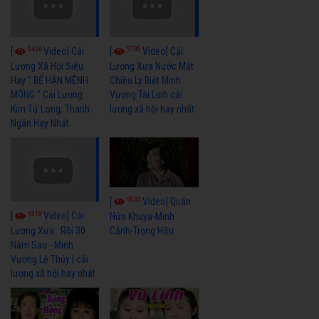
5456
5730
[
Video] Cải
[
Video] Cải
Lương Xã Hội Siêu
Lương Xưa Nước Mắt
Hay " BỂ HẬN MÊNH
Chiều Ly Biệt Minh
MÔNG " Cải Lương
Vương Tài Linh cải
Kim Tử Long, Thanh
lương xã hội hay nhất
Ngân Hay Nhất
6035
[
Video] Quán
6318
[
Video] Cải
Nửa Khuya-Minh
Cảnh-Trọng Hữu
Lương Xưa : Rồi 30
Năm Sau - Minh
Vương Lệ Thủy | cải
lương xã hội hay nhất