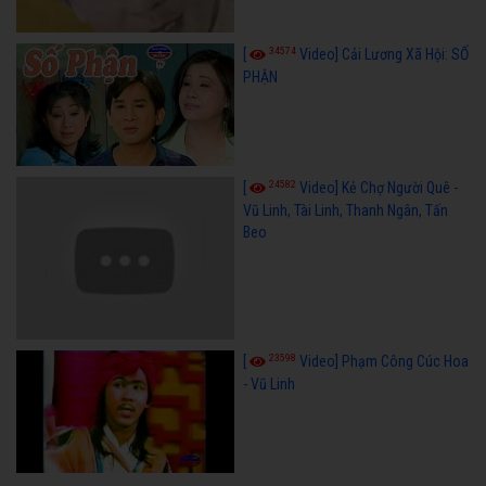
34574
[
Video] Cải Lương Xã Hội: SỐ
PHẬN
24582
[
Video] Kẻ Chợ Người Quê -
Vũ Linh, Tài Linh, Thanh Ngân, Tấn
Beo
23598
[
Video] Phạm Công Cúc Hoa
- Vũ Linh