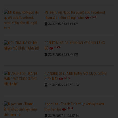
Mr. Đàm, Hồ Ngọc Hà quyết add facebook
76298
nhau vì tin đồn đã nghỉ chơi
31/07/2017 5:03:06 CH
CON TRAI NS CHINH NHẪN VỀ CHỊU TANG
42968
BỐ
31/01/2016 1:08:47 CH
NỮ NGHỆ SĨ THANH HẰNG VỚI CUỘC SỐNG
32572
HIỆN NAY
18/05/2016 10:22:21 SA
Ngọc Lan - Thanh Bình chụp ảnh kỷ niệm
17818
thời hẹn hò
21/09/2017 11:02:37 SA