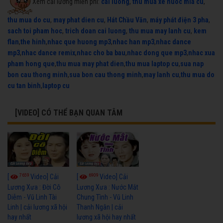
Xem cải lương miễn phí:
cai luong
,
thu mua xe nuoc mia cu
,
thu mua do cu
,
may phat dien cu
,
Hát Chầu Văn
,
máy phát điện 3 pha
,
sach toi pham hoc
,
trich doan cai luong
,
thu mua may lanh cu
,
kem
flan
,
the hinh
,
nhac que huong mp3
,
nhac han mp3
,
nhac dance
mp3
,
nhac dance remix
,
nhac cho ba bau
,
nhac dong que mp3
,
nhac xua
pham hong que
,
thu mua may phat dien
,
thu mua laptop cu
,
sua nap
bon cau thong minh
,
sua bon cau thong minh
,
may lanh cu
,
thu mua do
cu tan binh
,
laptop cu
[VIDEO] CÓ THỂ BẠN QUAN TÂM
7659
6909
[
Video] Cải
[
Video] Cải
Lương Xưa : Đời Cô
Lương Xưa : Nước Mắt
Diễm - Vũ Linh Tài
Chung Tình - Vũ Linh
Linh | cải lương xã hội
Thanh Ngân | cải
hay nhất
lương xã hội hay nhất