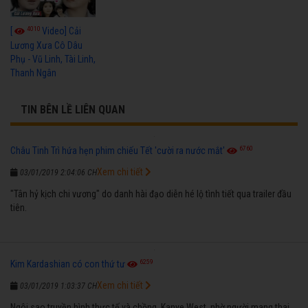
4010
[
Video] Cải
Lương Xưa Cô Dâu
Phụ - Vũ Linh, Tài Linh,
Thanh Ngân
TIN BÊN LỀ LIÊN QUAN
6760
Châu Tinh Trì hứa hẹn phim chiếu Tết 'cười ra nước mắt'
Xem chi tiết
03/01/2019 2:04:06 CH
"Tân hỷ kịch chi vương" do danh hài đạo diễn hé lộ tình tiết qua trailer đầu
tiên.
6259
Kim Kardashian có con thứ tư
Xem chi tiết
03/01/2019 1:03:37 CH
Ngôi sao truyền hình thực tế và chồng, Kanye West, nhờ người mang thai