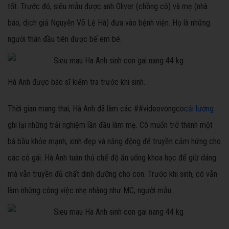
tốt. Trước đó, siêu mẫu được anh Oliver (chồng cô) và mẹ (nhà
báo, dịch giả Nguyễn Võ Lệ Hà) đưa vào bệnh viện. Họ là những
người thân đầu tiên được bế em bé.
Hà Anh được bác sĩ kiểm tra trước khi sinh.
Thời gian mang thai, Hà Anh đã làm các ##videovongco
cải lương
ghi lại những trải nghiệm lần đầu làm mẹ. Cô muốn trở thành một
bà bầu khỏe mạnh, xinh đẹp và năng động để truyền cảm hứng cho
các cô gái. Hà Anh tuân thủ chế độ ăn uống khoa học để giữ dáng
mà vẫn truyền đủ chất dinh dưỡng cho con. Trước khi sinh, cô vẫn
làm những công việc nhẹ nhàng như MC, người mẫu...