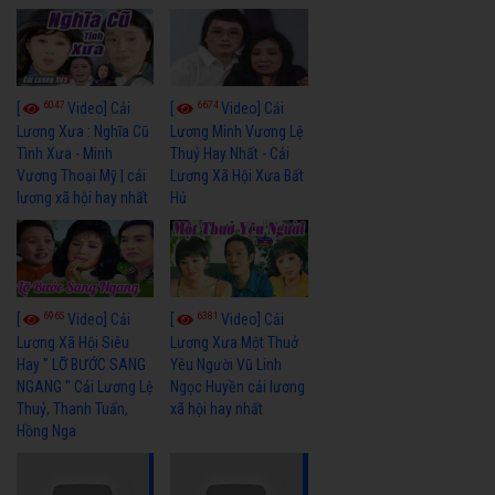
6047
6674
[
Video] Cải
[
Video] Cải
Lương Xưa : Nghĩa Cũ
Lương Minh Vương Lệ
Tình Xưa - Minh
Thuỷ Hay Nhất - Cải
Vương Thoại Mỹ | cải
Lương Xã Hội Xưa Bất
lương xã hội hay nhất
Hủ
6965
6381
[
Video] Cải
[
Video] Cải
Lương Xã Hội Siêu
Lương Xưa Một Thuở
Hay " LỠ BƯỚC SANG
Yêu Người Vũ Linh
NGANG " Cải Lương Lệ
Ngọc Huyền cải lương
Thuỷ, Thanh Tuấn,
xã hội hay nhất
Hồng Nga