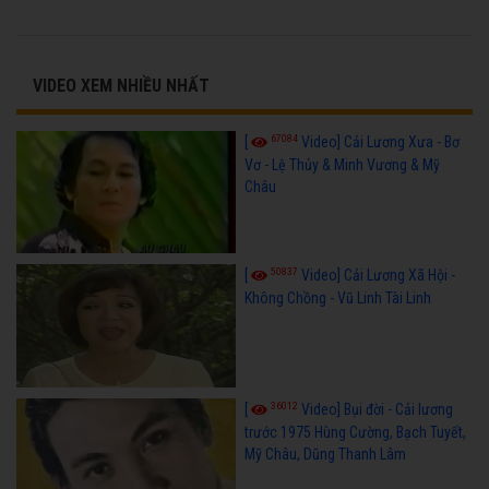
VIDEO XEM NHIỀU NHẤT
67084
[
Video] Cải Lương Xưa - Bơ
Vơ - Lệ Thủy & Minh Vương & Mỹ
Châu
50837
[
Video] Cải Lương Xã Hội -
Không Chồng - Vũ Linh Tài Linh
36012
[
Video] Bụi đời - Cải lương
trước 1975 Hùng Cường, Bạch Tuyết,
Mỹ Châu, Dũng Thanh Lâm