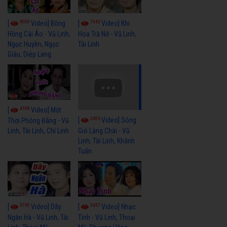
9050
7343
[
Video] Bông
[
Video] Khi
Hồng Cài Áo - Vũ Linh,
Hoa Trà Nở - Vũ Linh,
Ngọc Huyền, Ngọc
Tài Linh
Giàu, Diệp Lang
4108
[
Video] Một
3656
[
Video] Sóng
Thời Phóng Đãng - Vũ
Linh, Tài Linh, Chí Linh
Gió Làng Chài - Vũ
Linh, Tài Linh, Khánh
Tuấn
3765
3437
[
Video] Dãy
[
Video] Nhạc
Ngân Hà - Vũ Linh, Tài
Tình - Vũ Linh, Thoại