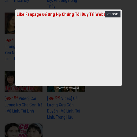
Linh, Thoại Mỹ
Mỹ, Phương Hồng
Thủy
Like Fanpage Để Ủng Hộ Chúng Tôi Duy Trì Website
4112
3962
[
Video] Cải
[
Video] Cải
Lương Xưa Hãy Ngủ
Lương Xưa Đi Biển -
Yên Niềm Đau - Vũ
Vũ Linh, Phương Hồng
Linh, Tài Linh
Thủy, Hương Lan,
Thanh Hằng
Powered by
netcore.vn
4430
3597
[
Video] Cải
[
Video] Cải
Lương Nợ Cha Con Trả
Lương Xưa Còn
- Vũ Linh, Tài Linh
Duyên - Vũ Linh, Tài
Linh, Trọng Hữu