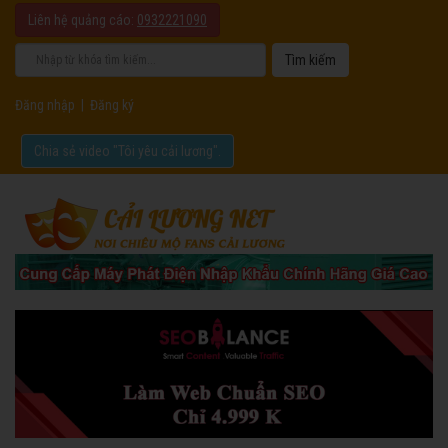
Liên hệ quảng cáo:
0932221090
Đăng nhập
|
Đăng ký
Chia sẻ video "Tôi yêu cải lương".