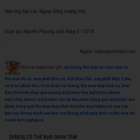
Nhớ ông bạn Lão Ngoan Đồng Hoàng Việt.
Soạn giả Nguyễn Phương cuối tháng 5 / 2018
-
Nguồn: cailuongvietnam.com
Xem cải lương miễn phí:
cai luong
,
thu mua xe nuoc mia cu
,
thu mua do cu
,
may phat dien cu
,
Hát Chầu Văn
,
máy phát điện 3 pha
,
sach toi pham hoc
,
trich doan cai luong
,
thu mua may lanh cu
,
kem
flan
,
the hinh
,
nhac que huong mp3
,
nhac han mp3
,
nhac dance
mp3
,
nhac dance remix
,
nhac cho ba bau
,
nhac dong que mp3
,
nhac xua
pham hong que
,
thu mua may phat dien
,
thu mua laptop cu
,
sua nap
bon cau thong minh
,
sua bon cau thong minh
,
may lanh cu
,
thu mua do
cu tan binh
,
laptop cu
[VIDEO] CÓ THỂ BẠN QUAN TÂM