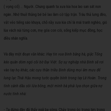
( vọng cổ) ... Người...Chung quanh ta xưa kia hoa lao san sát non
ngàn...Nhớ thuở thằng bé bẻ lao làm cờ tập trận. Trâu thả lưng đèo,
vắt vẻo tiếng sáo khuya, chỗ nầy xưa kia chỉ là mái tranh nghèo, gió
lùa vách núi từng cơn, mẹ góa con côi, sống kiếp mục đồng, học
điều nhân nghĩa.
Và đây một đoạn văn khác:
Hay tin vua Đinh băng hà, giặc Tống
kéo quân dòm ngó cõi bờ Đại Việt. Sợ sự nghiệp nhà Đinh sẽ rơi
vào tay họ khác, các cựu thần triều Đinh dùng mọi âm mưu để
lung lạc Thái Hậu mong tước quyền bính trong tay Lê Hoàn. Trong
tình cảnh dầu sôi lửa bõng, một mình bà phải lựa chọn giữa nợ
nước tình nhà:
- Ta đứng đây đã thấy ngã ba sông, Chảy trong óc trong tim trong