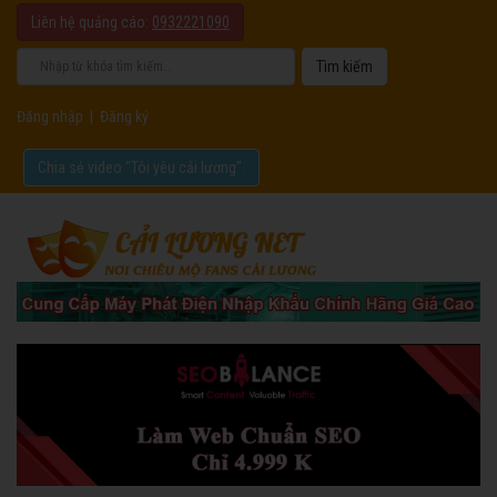
Liên hệ quảng cáo:
0932221090
Đăng nhập
|
Đăng ký
Chia sẻ video "Tôi yêu cải lương".