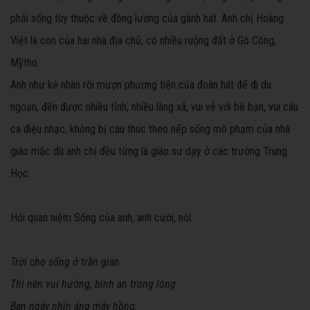
phải sống tùy thuộc về đồng lương của gánh hát. Anh chị Hoàng
Việt là con của hai nhà địa chủ, có nhiều ruộng đất ở Gò Công,
Mỹtho.
Anh như kẻ nhàn rỗi mượn phương tiện của đoàn hát để đi du
ngoạn, đến được nhiều tỉnh, nhiều làng xã, vui vẻ với bè bạn, vui câu
ca điệu nhạc, không bị câu thúc theo nếp sống mô phạm của nhà
giáo mặc dù anh chị đều từng là giáo sư dạy ở các trường Trung
Học.
Hỏi quan niệm Sống của anh, anh cười, nói:
Trời cho sống ở trần gian
Thì nên vui hưởng, bình an trong lòng
Ban ngày nhìn áng mây hồng,