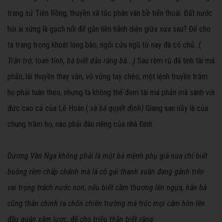
trang sử Tiên Rồng, thuyền xã tắc phân vân bề tiến thoái. Đất nước
hỏi ai xứng là gạch nối để gắn liền hãnh diện giữa xưa sau? Để cho
ta trang trọng khoát long bào, ngôi cửu ngũ từ nay đà có chủ...(
Trăn trở, toan tính, bà biết dẫu rằng bà...)
Sau rèm rũ đã tinh tài má
phấn, lái thuyền thay văn, võ vửng tay chèo, một lệnh truyền trăm
họ phải tuân theo, nhưng ta không thể đem tài má phấn mà sánh với
đức cao cả của Lê Hoàn.(
và bà quyết định)
Giang san nầy là của
chung trăm họ, nào phải đâu riêng của nhà Đinh.
Dương Vân Nga không phải là một bà mệnh phụ già nua chỉ biết
buông rèm chấp chánh mà là cô gái thanh xuân đang gánh trên
vai trọng trách nước non, nếu biết cầm thương lên ngựa, hẳn bà
cũng thân chinh ra chốn chiến trường mà trúc mọi căm hờn lên
đầu quân xăm lược, để cho triều thần biết rằng: