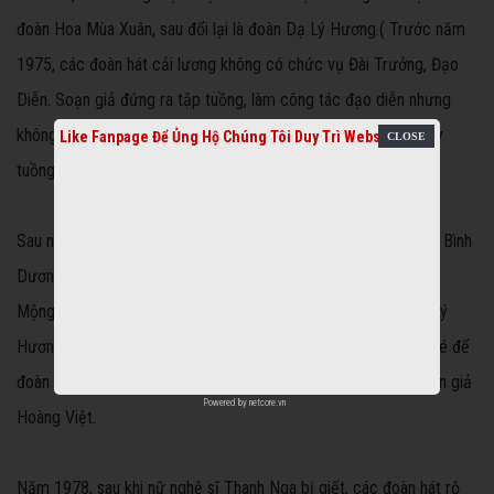
đoàn Hoa Mùa Xuân, sau đổi lại là đoàn Dạ Lý Hương.( Trước năm
1975, các đoàn hát cải lương không có chức vụ Đài Trưởng, Đạo
Diễn. Soạn giả đứng ra tập tuồng, làm công tác đạo diễn nhưng
không mang danh là đạo diễn. Nghệ sĩ gọi soạn giả là ông thấy
Like Fanpage Để Ủng Hộ Chúng Tôi Duy Trì Website
tuồng.)
Sau năm 1975, nhạc sĩ Hoàng Việt lên tỉnh Sông Bé ( tức tỉnh Bình
Dương - Thủ Dầu Một) giúp Bầu Xuân lập đoàn hát Sông Bé -
Mộng Tuyền> Hoàng Việt sửa một số tuồng cũ của đoàn Dạ Lý
Hương, đổi tên tuồng cho hợp với ý của Sở VHTT tỉnh Sông Bé để
đoàn hát Sông Bé - Mộng Tuyền diễn nhưng không để tên soạn giả
Powered by
netcore.vn
Hoàng Việt.
Năm 1978, sau khi nữ nghệ sĩ Thanh Nga bị giết, các đoàn hát rộ