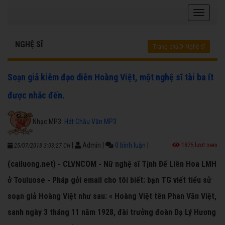
NGHỆ SĨ
Trang chủ
Nghệ sĩ
Soạn giả kiêm đạo diễn Hoàng Việt, một nghệ sĩ tài ba ít
được nhắc đến.
Nhạc MP3:
Hát Chầu Văn MP3
|
Admin
|
0 bình luận
|
1875 lượt xem
25/07/2018 3:03:27 CH
(cailuong.net) - CLVNCOM - Nữ nghệ sĩ Tịnh Đế Liên Hoa LMH
ở Touluose - Pháp gởi email cho tôi biết: bạn TG viết tiểu sử
soạn giả Hoàng Việt như sau: « Hoàng Việt tên Phan Văn Việt,
sanh ngày 3 tháng 11 năm 1928, đài trưởng đoàn Dạ Lý Hương