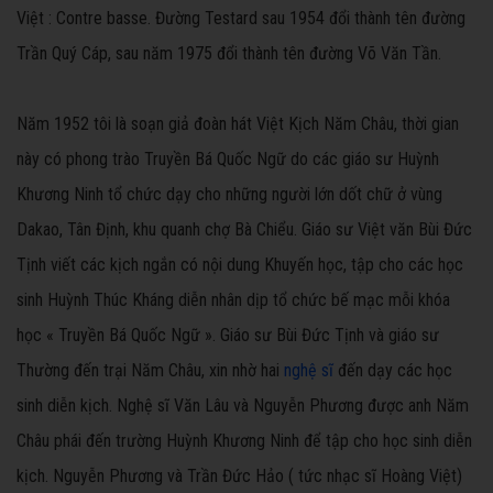
Việt : Contre basse. Đường Testard sau 1954 đổi thành tên đường
Trần Quý Cáp, sau năm 1975 đổi thành tên đường Võ Văn Tần.
Năm 1952 tôi là soạn giả đoàn hát Việt Kịch Năm Châu, thời gian
này có phong trào Truyền Bá Quốc Ngữ do các giáo sư Huỳnh
Khương Ninh tổ chức dạy cho những người lớn dốt chữ ở vùng
Dakao, Tân Định, khu quanh chợ Bà Chiểu. Giáo sư Việt văn Bùi Đức
Tịnh viết các kịch ngắn có nội dung Khuyến học, tập cho các học
sinh Huỳnh Thúc Kháng diễn nhân dịp tổ chức bế mạc mỗi khóa
học « Truyền Bá Quốc Ngữ ». Giáo sư Bùi Đức Tịnh và giáo sư
Thường đến trại Năm Châu, xin nhờ hai
nghệ sĩ
đến dạy các học
sinh diễn kịch. Nghệ sĩ Văn Lâu và Nguyễn Phương được anh Năm
Châu phái đến trường Huỳnh Khương Ninh để tập cho học sinh diễn
kịch. Nguyễn Phương và Trần Đức Hảo ( tức nhạc sĩ Hoàng Việt)