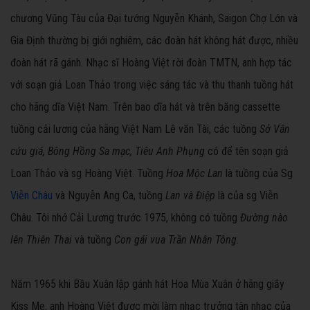
chương Vũng Tàu của Đại tướng Nguyễn Khánh, Saigon Chợ Lớn và
Gia Định thường bị giới nghiêm, các đoàn hát không hát được, nhiều
đoàn hát rã gánh. Nhạc sĩ Hoàng Việt rời đoàn TMTN, anh hợp tác
với soạn giả Loan Thảo trong việc sáng tác và thu thanh tuồng hát
cho hãng dĩa Việt Nam. Trên bao dĩa hát và trên băng cassette
tuồng cải lương của hãng Việt Nam Lê văn Tài, các tuồng
Sở Vân
cứu giá, Bông Hồng Sa mạc, Tiêu Anh Phụng
có để tên soạn giả
Loan Thảo và sg Hoàng Việt. Tuồng
Hoa Mộc Lan
là tuồng của Sg
Viễn Châu
và Nguyễn Ang Ca, tuồng
Lan và Điệp
là của sg Viễn
Châu. Tôi nhớ Cải Lương trước 1975, không có tuồng
Đường nào
lên Thiên Thai
và tuồng
Con gái vua Trần Nhân Tông.
Năm 1965 khi Bầu Xuân lập gánh hát Hoa Mùa Xuân ở hãng giắy
Kiss Me, anh Hoàng Việt được mời làm nhạc trưởng tân nhạc của