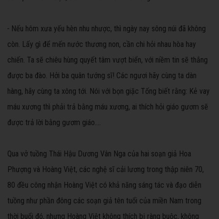
-
Nếu hôm xưa yếu hèn nhu nhược, thì ngày nay sông núi đã không
còn. Lấy gì để mến nước thương non, cần chi hỏi nhau hòa hay
chiến. Ta sẽ chiêu hùng quyết tâm vượt biển, với niềm tin sẽ thắng
được ba đào. Hởi ba quân tướng sĩ! Các ngươi hãy cùng ta dàn
hàng, hãy cùng ta xông tới. Nói với bọn giặc Tống biết rằng: Kẻ vay
máu xương thì phải trả bằng máu xương, ai thích hỏi giáo gươm sẽ
được trả lời bằng gươm giáo....
Qua vở tuồng Thái Hậu Dương Vân Nga của hai soạn giả Hoa
Phượng và Hoàng Việt, các nghệ sĩ cải lương trong thập niên 70,
80 đều công nhận Hoàng Việt có khả năng sáng tác và đạo diễn
tuồng như phần đông các soạn giả tên tuổi của miền Nam trong
thời buổi đó, nhưng Hoàng Việt không thích bị ràng buộc, không