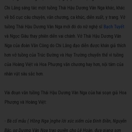
Chi Lăng sáng tác một tuồng Thái Hậu Dương Vân Nga khác, khác
về bố cục câu chuyện, văn chương, ca khúc, diễn xuất, y trang. Vở
tuồng Thái Hậu Dương Vân Nga mới đó do nữ nghệ sĩ
Bạch Tuyết
và Ngọc Giàu thay phiên diễn vai chánh. Vở Thái Hậu Dương Vân
Nga của đoàn Văn Công do Chi Lăng đạo diễn được khán giả thích
hơn vở tuồng của Trúc Đường và Huy Trường chuyển thể vì tuồng
của Hoàng Việt và Hoa Phượng văn chương hay hơn, nội tâm của
nhân vật sâu sắc hơn.
Vài đoạn văn tuồng Thái Hậu Dương Vân Nga của hai soạn giả Hoa
Phượng và Hoàng Việt:
-
Bà cố mẫu ( Hồng Nga )nghe lời xúc xiểm của Đinh Điền, Nguyễn
Bặc, sợ Dương Vân Nga trao quyền cho Lê Hoàn, đưa giang sơn