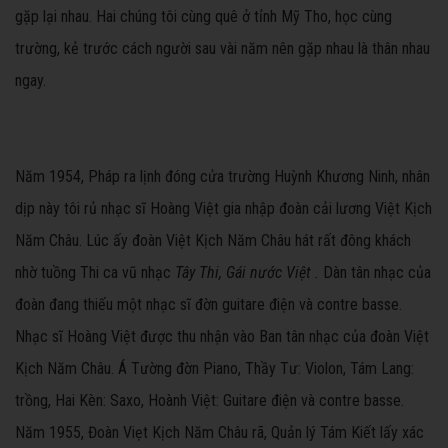
gặp lại nhau. Hai chúng tôi cùng quê ở tỉnh Mỹ Tho, học cùng
trường, kẻ trước cách người sau vài năm nên gặp nhau là thân nhau
ngay.
Năm 1954, Pháp ra lịnh đóng cửa trường Huỳnh Khương Ninh, nhân
dịp này tôi rủ nhạc sĩ Hoàng Việt gia nhập đoàn cải lương Việt Kịch
Năm Châu. Lúc ấy đoàn Việt Kịch Năm Châu hát rất đông khách
nhờ tuồng Thi ca vũ nhạc
Tây Thi, Gái nước Việt .
Dàn tân nhạc của
đoàn đang thiếu một nhạc sĩ đờn guitare điện và contre basse.
Nhạc sĩ Hoàng Việt được thu nhận vào Ban tân nhạc của đoàn Việt
Kịch Năm Châu. Á Tường đờn Piano, Thầy Tư: Violon, Tám Lang:
trồng, Hai Kèn: Saxo, Hoành Việt: Guitare điện và contre basse.
Năm 1955, Đoàn Viẹt Kịch Năm Châu rã, Quản lý Tám Kiết lấy xác