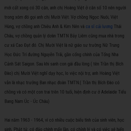
mới cất xong có 30 căn, anh chị Hoàng Việt ở căn số 10 nên người
trong xóm đó gọi anh chị Mười Việt. Vợ chồng Ngọc Nuôi, Việt
Hùng, vợ chồng anh Chiêu Anh & Kim Nên và
ca sĩ cải lương
Thái
Châu, vợ chồng quản lý dơàn TMTN Bảy Liêm cũng mua nhà trong
cư xá Cao Đạt đó. Chị Mười Việt là nữ giáo sư trường Nữ Trung
Học Đức Trí đường Nguyễn Trãi, gần cổng chính của Tổng Nha
Cảnh Sát Saigon. Sau khi sanh con gái đầu lòng ( tên Trần thị Bích
Đào) chị Mười Việt nghĩ dạy học, lo việc nội trợ, anh Hoàng Việt
vẫn là nhạc trưởng Ban nhạc đoàn TMTN.( Trần thị Bích Đào có
chồng và có một con trai trên 10 tuổi, hiện định cư ở Adelaide Tiểu
Bang Nam Úc - Úc Châu)
Hai năm 1963 - 1964, vì có nhiều cuộc biểu tình của sinh viên, học
sinh, Phật tử, có đảo chính mấy lần, có chỉnh lý và có việc xé hiến