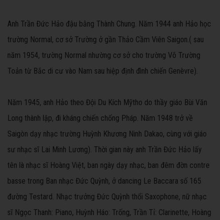
Anh Trần Đức Hảo đậu bằng Thành Chung. Năm 1944 anh Hảo học
trường Normal, cơ sở Trường ở gần Thảo Cầm Viên Saigon.( sau
năm 1954, trường Normal nhường cơ sở cho trường Võ Trường
Toản từ Bắc di cư vào Nam sau hiệp định đình chiến Genèvre).
Năm 1945, anh Hảo theo Đội Du Kích Mỹtho do thầy giáo Bùi Văn
Long thành lập, đi kháng chiến chống Pháp. Năm 1948 trở về
Saigòn dạy nhạc trường Huỳnh Khương Ninh Dakao, cùng với giáo
sư nhạc sĩ Lai Minh Lương). Thời gian này anh Trần Đức Hảo lấy
tên là nhạc sĩ Hoàng Việt, ban ngày dạy nhạc, ban đêm đờn contre
basse trong Ban nhạc Đức Quỳnh, ở dancing Le Baccara số 165
đường Testard. Nhạc trưởng Đức Quỳnh thổi Saxophone, nữ nhạc
sĩ Ngọc Thanh: Piano, Huỳnh Háo: Trống, Trần Tỉ: Clarinette, Hoàng