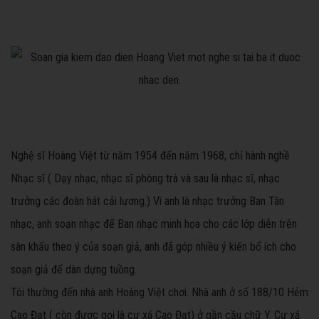
Nghệ sĩ Hoàng Việt từ năm 1954 đến năm 1968, chỉ hành nghề
Nhạc sĩ ( Dạy nhạc, nhạc sĩ phòng trà và sau là nhạc sĩ, nhạc
trưởng các đoàn hát cải lương.) Vì anh là nhạc trưởng Ban Tân
nhạc, anh soạn nhạc để Ban nhạc minh họa cho các lớp diễn trên
sân khấu theo ý của soạn giả, anh đã góp nhiều ý kiến bổ ích cho
soạn giả để dàn dựng tuồng.
Tôi thường đến nhà anh Hoàng Việt chơi. Nhà anh ở số 188/10 Hẻm
Cao Đạt ( còn được gọi là cư xá Cao Đạt) ở gần cầu chữ Y. Cư xá