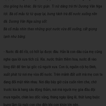
cho giòng họ khác. Bà tức giận. Tì nữ dâng trà thì Dương Vân Nga
tới. Bà cố mẫu từ từ quay lại, bưng tách trà đổ nước xuống nền
đá. Dương Vân Nga sửng sốt:
Bà cố mẫu nhìn theo những giọt nước vừa đổ xuống, cất giọng
lạnh như băng:
- Nước đã đổ rồi, có hốt lại được đâu. Hẳn là con dâu của mẹ cũng
nghe qua lời xưa tích cũ. Kìa...nước thấm thềm hoa, nước đi vào
lòng đất để tìm lại gốc cũ người xưa. Con ôi, nguồn cội họ Đinh,
xuất phát từ nơi mẹ vừa đổ nước. Trên mãnh đất ướt mà mẹ con ta
đang đối mặt nhìn nhau. Nơi đây bây giờ cửa cuốn rèm che, chớ
trước kia là hang sâu động thẳm, nơi mà người mẹ góa đầu đội
mưa nguồn, chân leo dốc vắng, tháng ngày lặng lẽ, thắt lưng buộc
bụng lầm lũi nuôi con cho đến khi con khôn lớn nên...