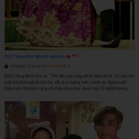
4882
NSƯT Hùng Minh: Một đời sân khấu
Xem chi tiết
12/04/2022 12:05:23 CH
NSƯT Hùng Minh chia sẻ: “Tính đến nay cũng đã 65 năm đi hát. Tôi vẫn nhớ
mãi một thời tuổi trẻ bôn ba, vất vả vì miếng cơm, manh áo. Ngẫm nghĩ
thấy cuộc đời mình cũng có nhiều may mắn, được ông Tổ nghề thương,
nên từ một cậu bé nghèo chẳng biết hát xướng là gì, trong dòng đời xuôi
ngược nhận được những cơ may để từng bước thành danh với nghiệp ca
diễn”.