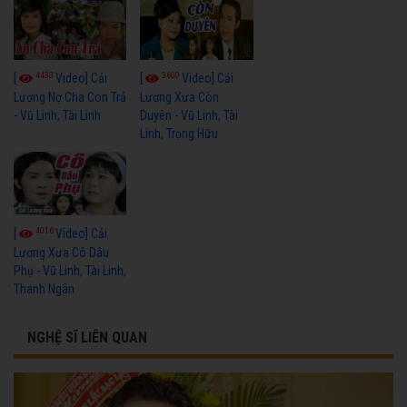
4433
3600
[
Video] Cải
[
Video] Cải
Lương Nợ Cha Con Trả
Lương Xưa Còn
- Vũ Linh, Tài Linh
Duyên - Vũ Linh, Tài
Linh, Trọng Hữu
4016
[
Video] Cải
Lương Xưa Cô Dâu
Phụ - Vũ Linh, Tài Linh,
Thanh Ngân
NGHỆ SĨ LIÊN QUAN