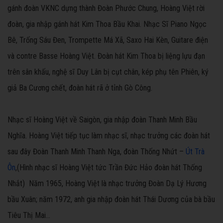
gánh đoàn VKNC dựng thành Đoàn Phước Chung, Hoàng Việt rời
đoàn, gia nhập gánh hát Kim Thoa Bầu Khai. Nhạc Sĩ Piano Ngọc
Bê, Trống Sáu Đen, Trompette Má Xã, Saxo Hai Kèn, Guitare điện
và contre Basse Hoàng Việt. Đoàn hát Kim Thoa bị liệng lựu đạn
trên sân khấu, nghệ sĩ Duy Lân bị cụt chân, kép phụ tên Phiên, ký
giả Ba Cương chết, đoàn hát rã ở tỉnh Gò Công.
Nhạc sĩ Hoàng Việt về Saigòn, gia nhập đoàn Thanh Minh Bầu
Nghĩa. Hoàng Việt tiếp tục làm nhạc sĩ, nhạc trưởng các đoàn hát
sau đây Đoàn Thanh Minh Thanh Nga, đoàn Thống Nhứt –
Út Trà
Ôn
,(Hình nhạc sĩ Hoàng Việt tức Trần Đức Hảo đoàn hát Thống
Nhắt) Năm 1965, Hoàng Việt là nhạc trưởng Đoàn Dạ Lý Hương
bầu Xuân; năm 1972, anh gia nhập đoàn hát Thái Dương của bà bầu
Tiêu Thị Mai…