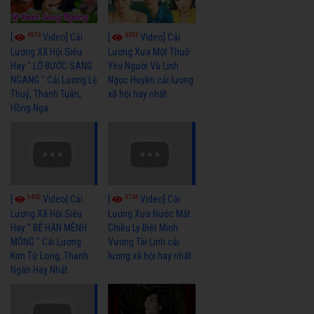
6976
6392
[
Video] Cải
[
Video] Cải
Lương Xã Hội Siêu
Lương Xưa Một Thuở
Hay " LỠ BƯỚC SANG
Yêu Người Vũ Linh
NGANG " Cải Lương Lệ
Ngọc Huyền cải lương
Thuỷ, Thanh Tuấn,
xã hội hay nhất
Hồng Nga
5462
5738
[
Video] Cải
[
Video] Cải
Lương Xã Hội Siêu
Lương Xưa Nước Mắt
Hay " BỂ HẬN MÊNH
Chiều Ly Biệt Minh
MÔNG " Cải Lương
Vương Tài Linh cải
Kim Tử Long, Thanh
lương xã hội hay nhất
Ngân Hay Nhất