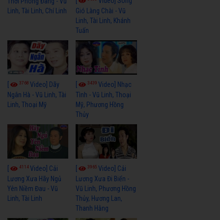
[
Video] Sóng
Thời Phóng Đãng - Vũ
Linh, Tài Linh, Chí Linh
Gió Làng Chài - Vũ
Linh, Tài Linh, Khánh
Tuấn
3768
3439
[
Video] Dãy
[
Video] Nhạc
Ngân Hà - Vũ Linh, Tài
Tình - Vũ Linh, Thoại
Linh, Thoại Mỹ
Mỹ, Phương Hồng
Thủy
4114
3965
[
Video] Cải
[
Video] Cải
Lương Xưa Hãy Ngủ
Lương Xưa Đi Biển -
Yên Niềm Đau - Vũ
Vũ Linh, Phương Hồng
Linh, Tài Linh
Thủy, Hương Lan,
Thanh Hằng