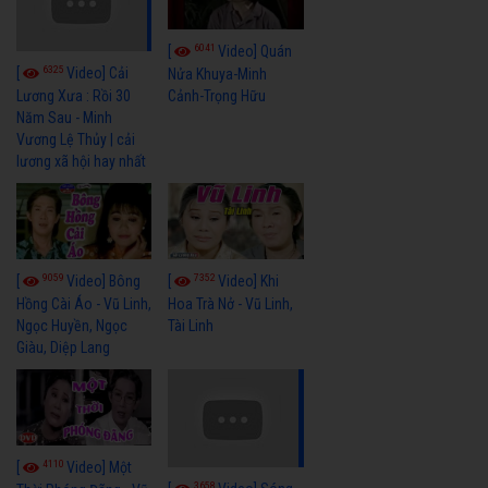
6041
[
Video] Quán
6325
[
Video] Cải
Nửa Khuya-Minh
Cảnh-Trọng Hữu
Lương Xưa : Rồi 30
Năm Sau - Minh
Vương Lệ Thủy | cải
lương xã hội hay nhất
9059
7352
[
Video] Bông
[
Video] Khi
Hồng Cài Áo - Vũ Linh,
Hoa Trà Nở - Vũ Linh,
Ngọc Huyền, Ngọc
Tài Linh
Giàu, Diệp Lang
4110
[
Video] Một
3658