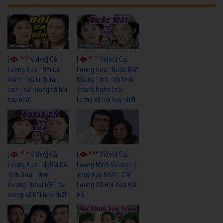
7673
6926
[
Video] Cải
[
Video] Cải
Lương Xưa : Đời Cô
Lương Xưa : Nước Mắt
Diễm - Vũ Linh Tài
Chung Tình - Vũ Linh
Linh | cải lương xã hội
Thanh Ngân | cải
hay nhất
lương xã hội hay nhất
6069
6688
[
Video] Cải
[
Video] Cải
Lương Xưa : Nghĩa Cũ
Lương Minh Vương Lệ
Tình Xưa - Minh
Thuỷ Hay Nhất - Cải
Vương Thoại Mỹ | cải
Lương Xã Hội Xưa Bất
lương xã hội hay nhất
Hủ