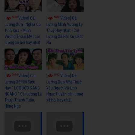
6070
6688
[
Video] Cải
[
Video] Cải
Lương Xưa : Nghĩa Cũ
Lương Minh Vương Lệ
Tình Xưa - Minh
Thuỷ Hay Nhất - Cải
Vương Thoại Mỹ | cải
Lương Xã Hội Xưa Bất
lương xã hội hay nhất
Hủ
6976
6392
[
Video] Cải
[
Video] Cải
Lương Xã Hội Siêu
Lương Xưa Một Thuở
Hay " LỠ BƯỚC SANG
Yêu Người Vũ Linh
NGANG " Cải Lương Lệ
Ngọc Huyền cải lương
Thuỷ, Thanh Tuấn,
xã hội hay nhất
Hồng Nga