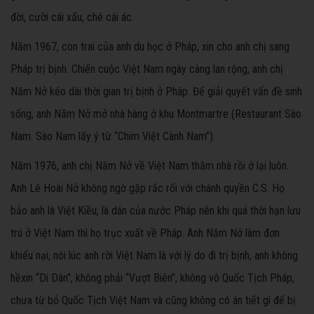
đời, cười cái xấu, chê cái ác.
Năm 1967, con trai của anh du học ở Pháp, xin cho anh chị sang
Pháp trị bịnh. Chiến cuộc Việt Nam ngày càng lan rộng, anh chị
Năm Nở kéo dài thời gian trị bịnh ở Pháp. Để giải quyết vấn đề sinh
sống, anh Năm Nở mở nhà hàng ở khu Montmartre (Restaurant Sào
Nam. Sào Nam lấy ý từ “Chim Việt Cành Nam”).
Năm 1976, anh chị Năm Nở về Việt Nam thăm nhà rồi ở lại luôn.
Anh Lê Hoài Nở không ngờ gặp rắc rối với chánh quyền C.S. Họ
bảo anh là Việt Kiều, là dân của nước Pháp nên khi quá thời hạn lưu
trú ở Việt Nam thì họ trục xuất về Pháp. Anh Năm Nở làm đơn
khiếu nại, nói lúc anh rời Việt Nam là với lý do đi trị bịnh, anh không
hềxin “Di Dân”, không phải “Vượt Biên”, không vô Quốc Tịch Pháp,
chưa từ bỏ Quốc Tịch Việt Nam và cũng không có án tiết gì để bị