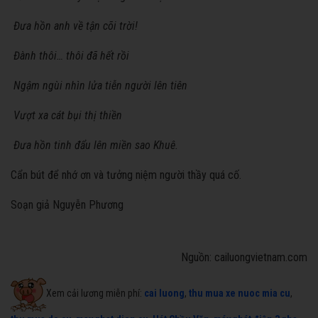
Đưa hồn anh về tận cõi trời!
Đành thôi… thôi đã hết rồi
Ngậm ngùi nhìn lửa tiễn người lên tiên
Vượt xa cát bụi thị thiền
Đưa hồn tinh đẩu lên miền sao Khuê.
Cẩn bút để nhớ ơn và tưởng niệm người thầy quá cố.
Soạn giả Nguyễn Phương
Nguồn: cailuongvietnam.com
Xem cải lương miễn phí:
cai luong
,
thu mua xe nuoc mia cu
,