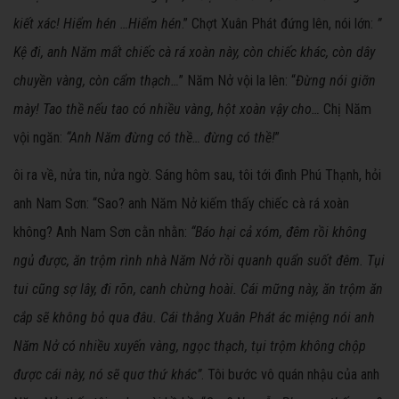
kiết xác! Hiểm hén …Hiểm hén
.” Chợt Xuân Phát đứng lên, nói lớn:
”
Kệ đi, anh Năm mất chiếc cà rá xoàn này, còn chiếc khác, còn
d
ây
chuyền vàng, còn cẩm thạch…
” Năm Nở vội la lên: “
Đừng nói gi
ỡ
n
mày! Tao thề nếu tao có nhiều vàng, hột xoàn vậy cho…
Chị Năm
vội ngăn:
“Anh Năm đừng có thề… đừng có thề!
”
ôi ra về, nửa tin, nửa ngờ. Sáng hôm sau, tôi tới đình Phú Thạnh, hỏi
anh Nam Sơn: “Sao? anh Năm Nở kiếm thấy chiếc cà rá xoàn
không? Anh Nam Sơn cằn nhằn:
“Báo hại cả xóm, đêm rồi không
ngủ được, ăn trộm rình nhà Năm Nở rồi quanh quẩn suốt đêm. Tụi
tui cũng sợ lây, đi rõn, canh chừng hoài. Cái mững này, ăn trộm ăn
cắp s
ẽ
không bỏ qua đâu. Cái thằng Xuân Phát ác miệng nói anh
Năm Nở có nhiều xuyến vàng, ngọc thạch, tụi trộm không chộp
được cái này, nó sẽ quơ thứ khác”
. Tôi bước vô quán nhậu của anh