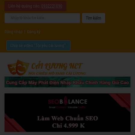
Liên hệ quảng cáo:
0932221090
Đăng nhập
|
Đăng ký
Chia sẻ video "Tôi yêu cải lương".