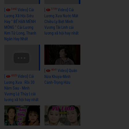
5462
5739
[
Video] Cải
[
Video] Cải
Lương Xã Hội Siêu
Lương Xưa Nước Mắt
Hay " BỂ HẬN MÊNH
Chiều Ly Biệt Minh
MÔNG " Cải Lương
Vương Tài Linh cải
Kim Tử Long, Thanh
lương xã hội hay nhất
Ngân Hay Nhất
6041
[
Video] Quán
6325
[
Video] Cải
Nửa Khuya-Minh
Cảnh-Trọng Hữu
Lương Xưa : Rồi 30
Năm Sau - Minh
Vương Lệ Thủy | cải
lương xã hội hay nhất