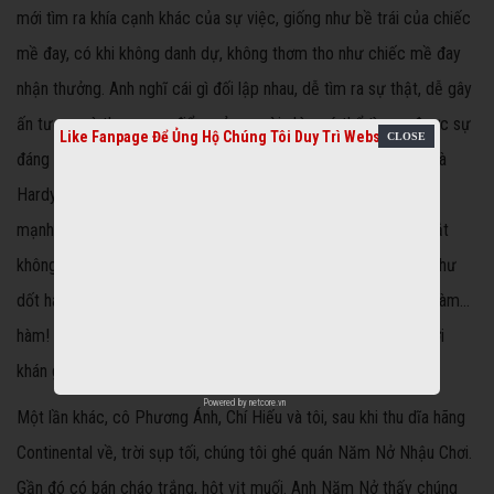
mới tìm ra khía cạnh khác của sự việc, giống như bề trái của chiếc
mề đay, có khi không danh dự, không thơm tho như chiếc mề đay
nhận thưởng. Anh nghĩ cái gì đối lập nhau, dễ tìm ra sự thật, dễ gây
ấn tượng và theo quan điểm của người nhìn, có thể tìm ra được sự
Like Fanpage Để Ủng Hộ Chúng Tôi Duy Trì Website
đáng tức cười của sự đối lập đó như “mập” với “ốm” (Laurel và
Hardy), như chuyện cảnh sát rượt Charlot, cảnh sát oai quyền,
mạnh bạo vậy mà rượt theo một kẻ ốm đói như Charlot mà bắt
không được, lại té lên té xuống, dở khóc dở cười… Nghịch lý như
dốt hay nói chữ, điên mà biết yêu, thử làm vợ bé, ông Huyện hàm…
hàm! Anh Năm Nở có biệt tài sử dụng ngôn ngữ hài, chọc cười
khán giả một cách tỉnh bơ.
Powered by
netcore.vn
Một lần khác, cô Phương Ánh, Chí Hiếu và tôi, sau khi thu dĩa hãng
Continental về, trời sụp tối, chúng tôi ghé quán Năm Nở Nhậu Chơi.
Gần đó có bán cháo trắng, hột vịt muối. Anh Năm Nở thấy chúng