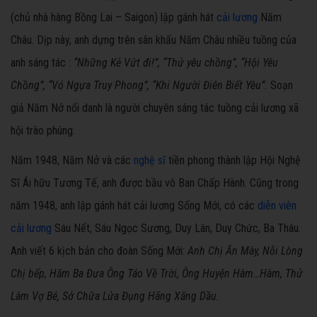
(chủ nhà hàng Bồng Lai – Saigon) lập gánh hát
cải lương
Năm
Châu. Dịp này, anh dựng trên sân khấu Năm Châu nhiều tuồng của
anh sáng tác :
“Những Kẻ Vứt đi!”, “Thử yêu chồng”, “Hội Yêu
Chồng”, “Vó Ngựa Truy Phong”, “Khi Người Điên Biết Yêu”.
Soạn
giả Năm Nở nổi danh là người chuyên sáng tác tuồng cải lương xã
hội trào phúng.
Năm 1948, Năm Nở và các
nghệ sĩ
tiền phong thành lập Hội Nghệ
Sĩ Ái hữu Tương Tế, anh được bầu vô Ban Chấp Hành. Cũng trong
năm 1948, anh lập gánh hát cải lương Sống Mới, có các
diễn viên
cải lương
Sáu Nết, Sáu Ngọc Sương, Duy Lân, Duy Chức, Ba Thâu.
Anh viết 6 kịch bản cho đoàn Sống Mới:
Anh Chị Ăn Mày, Nỗi Lòng
Chị bếp, Hăm Ba Đưa Ông Táo Về Trời, Ông Huyện Hàm…Hàm, Thử
Làm Vợ Bé, Sở Chữa Lửa Đụng Hãng Xăng Dầu.