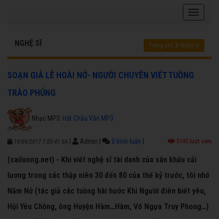
NGHỆ SĨ
Trang chủ
Nghệ sĩ
SOẠN GIẢ LÊ HOÀI NỞ- NGƯỜI CHUYÊN VIẾT TUỒNG
TRÀO PHÚNG
Nhạc MP3:
Hát Chầu Văn MP3
|
Admin
|
0 bình luận
|
3145 lượt xem
19/09/2017 7:00:41 SA
(cailuong.net) - Khi viết nghệ sĩ tài danh của sân khấu cải
lương trong các thập niên 30 đến 80 của thế kỷ trước, tôi nhớ
Năm Nở (tác giả các tuồng hài hước Khi Người điên biết yêu,
Hội Yêu Chồng, ông Huyện Hàm…Hàm, Vó Ngựa Truy Phong…)