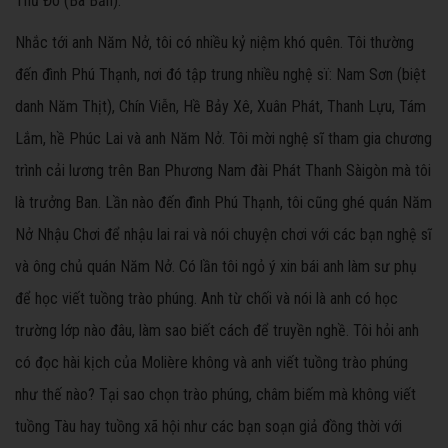
Thủ Đô (Ba Bản).
Nhắc tới anh Năm Nở, tôi có nhiều kỷ niệm khó quên. Tôi thường
đến đình Phú Thạnh, nơi đó tập trung nhiều nghệ sï: Nam Sơn (biệt
danh Năm Thịt), Chín Viễn, Hề Bảy Xê, Xuân Phát, Thanh Lựu, Tám
Lắm, hề Phúc Lai và anh Năm Nở. Tôi mời nghệ sĩ tham gia chương
trình cải lương trên Ban Phương Nam đài Phát Thanh Sàigòn mà tôi
là trưởng Ban. Lần nào đến đình Phú Thạnh, tôi cũng ghé quán Năm
Nở Nhậu Chơi để nhậu lai rai và nói chuyện chơi với các bạn nghệ sĩ
và ông chủ quán Năm Nở. Có lần tôi ngỏ ý xin bái anh làm sư phụ
để học viết tuồng trào phúng. Anh từ chối và nói là anh có học
trường lớp nào đâu, làm sao biết cách để truyền nghề. Tôi hỏi anh
có đọc hài kịch của Molière không và anh viết tuồng trào phúng
như thế nào? Tại sao chọn trào phúng, châm biếm mà không viết
tuồng Tàu hay tuồng xã hội như các bạn soạn giả đồng thời với