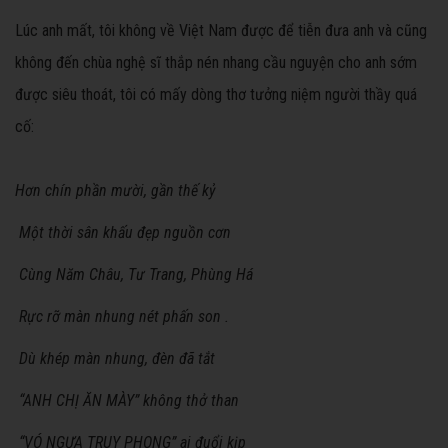
Lúc anh mất, tôi không về Việt Nam được để tiễn đưa anh và cũng
không đến chùa nghệ sĩ thắp nén nhang cầu nguyện cho anh sớm
được siêu thoát, tôi có mấy dòng thơ tưởng niệm người thầy quá
cố:
Hơn chín phần mười, gần thế kỷ
Một thời sân khấu đẹp nguồn cơn
Cùng Năm Châu, Tư Trang, Phùng Há
Rực rỡ màn nhung nét phấn son .
Dù khép màn nhung, đèn đã tắt
“ANH CHỊ ĂN MÀY” không thở than
“VÓ NGỰA TRUY PHONG” ai đuổi kịp