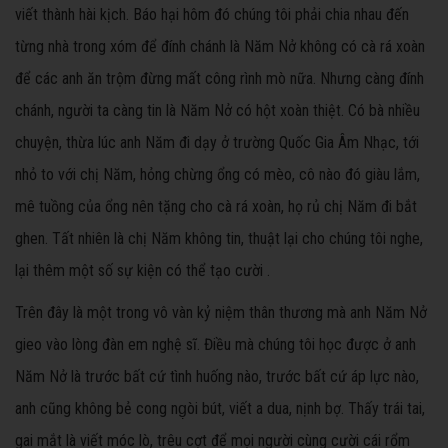
viết thành hài kịch. Báo hại hôm đó chúng tôi phải chia nhau đến
từng nhà trong xóm để đính chánh là Năm Nở không có cà rá xoàn
để các anh ăn trộm đừng mất công rình mò nữa. Nhưng càng đính
chánh, người ta càng tin là Năm Nở có hột xoàn thiệt. Có bà nhiều
chuyện, thừa lúc anh Năm đi dạy ở trường Quốc Gia Âm Nhạc, tới
nhỏ to với chị Năm, hỏng chừng ổng có mèo, cô nào đó giàu lắm,
mê tuồng của ổng nên tặng cho cà rá xoàn, họ rủ chị Năm đi bắt
ghen. Tất nhiên là chị Năm không tin, thuật lại cho chúng tôi nghe,
lại thêm một số sự kiện có thể tạo cười .
Trên đây là một trong vô vàn kỷ niệm thân thương mà anh Năm Nở
gieo vào lòng đàn em nghệ sĩ. Điều mà chúng tôi học được ở anh
Năm Nở là trước bất cứ tình huống nào, trước bất cứ áp lực nào,
anh cũng không bẻ cong ng̣òi bút, viết a dua, nịnh bợ. Thấy trái tai,
gai mắt là viết móc lò, trêu cợt để mọi người cùng cười cái rổm