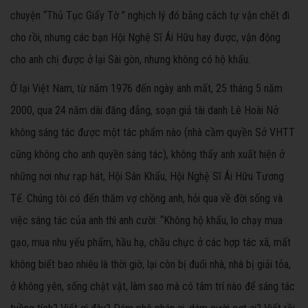
chuyện “Thủ Tục Giấy Tờ ” nghịch lý đó bằng cách tự vận chết đi
cho rồi, nhưng các bạn Hội Nghệ Sĩ Ái Hữu hay được, vận động
cho anh chị được ở lại Sài gòn, nhưng không có hộ khẩu.
Ở lại Việt Nam, từ năm 1976 đến ngày anh mất, 25 tháng 5 năm
2000, qua 24 năm dài đăng đẳng, soạn giả tài danh Lê Hoài Nở
không sáng tác được một tác phẩm nào (nhà cầm quyền Sở VHTT
cũng không cho anh quyền sáng tác), không thấy anh xuất hiện ở
những nơi như rạp hát, Hội Sân Khấu, Hội Nghệ Sĩ Ái Hữu Tương
Tế. Chúng tôi có đến thăm vợ chồng anh, hỏi qua về đời sống và
việc sáng tác của anh thì anh cười: “Không hộ khẩu, lo chạy mua
gạo, mua nhu yếu phẩm, hầu hạ, chầu chực ở các hợp tác xã, mất
không biết bao nhiêu là thời giờ, lại còn bị đuổi nhà, nhà bị giải tỏa,
ở không yên, sống chật vật, làm sao mà có tâm trí nào để sáng tác