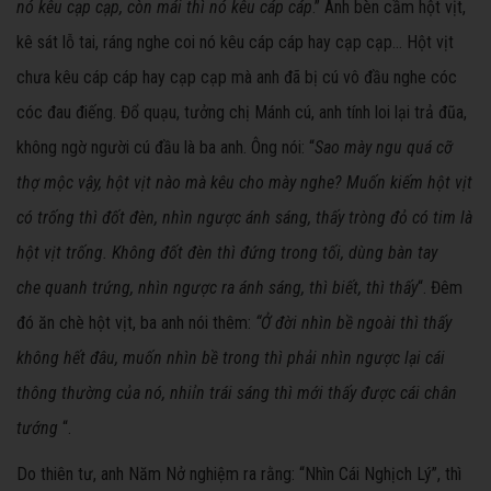
nó kêu cạp cạp, còn mái thì nó kêu cáp cáp
.” Anh bèn cầm hột vịt,
kê sát lỗ tai, ráng nghe coi nó kêu cáp cáp hay cạp cạp… Hột vịt
chưa kêu cáp cáp hay cạp cạp mà anh đã bị cú vô đầu nghe cóc
cóc đau điếng. Đổ quạu, tưởng chị Mánh cú, anh tính loi lại trả đũa,
không ngờ người cú đầu là ba anh. Ông nói: “
Sao mày ngu quá cỡ
thợ mộc vậy, hột vịt nào mà kêu cho mày nghe? Muốn kiếm hột vịt
có trống thì đốt đèn, nhìn ngược ánh sáng, thấy tròng đỏ có tim là
hột vịt trống. Không đốt đèn thì đứng trong tối, dùng bàn tay
che
quanh trứng, nhìn ngược ra ánh sáng, thì biết, thì thấy
“. Đêm
đó ăn chè hột vịt, ba anh nói thêm:
“Ở đời nhìn bề ngoài thì thấy
không hết đâu, muốn nhìn bề trong thì phải nhìn ngược lại cái
thông thường của nó, nhiỉn trái sáng thì mới thấy được cái chân
tướng
“.
Do thiên tư, anh Năm Nở nghiệm ra rằng: “Nhìn Cái Nghịch Lý”, thì