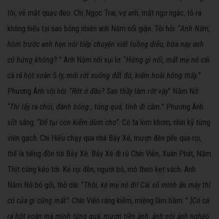
tôi, vẻ mặt quạu đeo. Chị Ngọc Trai, vợ anh, mặt ngơ ngác, tỏ ra
không hiểu tại sao bỗng nhiên anh Năm nổi giận. Tôi hỏi: “
Anh Năm,
hôm trước anh hẹn nói tiếp chuyện viết tuồng diễu, bữa nay anh
có hứng không
? ” Anh Năm nói xụi lơ: “
Hứng gì nổi, mất mẹ nó cái
cà rá hột xoàn 5 ly, mới rớt xuống đất đó, kiếm hoài hông thấy.
”
Phương Ánh vội hỏi: “
Rớt ở đâu? Sao thầy làm rớt vậy
” Năm Nở:
“
Thì lấy ra chùi, đánh bóng , túng quá, tính đi cầm.
” Phương Ánh
sốt sắng: “
Để tụi con kiếm dùm cho
“. Cô ta lom khom, nhìn kỹ từng
viên gạch. Chí Hiếu chạy qua nhà Bảy Xê, mượn đèn pile qua rọi,
thế là tiếng đồn tới Bảy Xê. Bảy Xê đi rủ Chín Viễn, Xuân Phát, Năm
Thịt cùng kéo tới. Kẻ rọi đèn, người bò, mò theo kẹt vách. Anh
Năm Nở bó gối, thở dài: “
Thôi, kệ mẹ nó đi! Cái số mình ăn mày thì
có của gì cũng mất”
. Chín Viễn ráng kiếm, miệng lầm bầm: ”
]
Có cà
rá hột xoàn mà mình túng quá, mượn tiền ảnh, ảnh nói ảnh nghèo