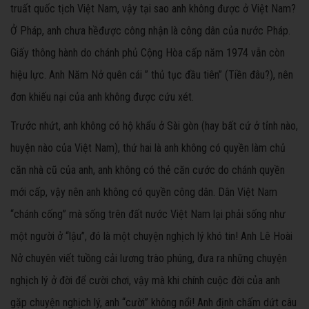
truất quốc tịch Việt Nam, vậy tại sao anh không được ở Việt Nam?
Ở Pháp, anh chưa hềđược công nhận là công dân của nước Pháp.
Giấy thông hành do chánh phủ Cộng Hòa cấp năm 1974 vẫn còn
hiệu lực. Anh Năm Nở quên cái ” thủ tục đầu tiên” (Tiền đâu?), nên
đơn khiếu nại của anh không được cứu xét.
Trước nhứt, anh không có hộ khẩu ở Sài gòn (hay bất cứ ở tỉnh nào,
huyện nào của Việt Nam), thứ hai là anh không có quyền làm chủ
căn nhà cũ của anh, anh không có thẻ căn cước do chánh quyền
mới cấp, vậy nên anh không có quyền công dân. Dân Việt Nam
“chánh cống” mà sống trên đất nước Việt Nam lại phải sống như
một người ở “lậu”, đó là một chuyện nghịch lý khó tin! Anh Lê Hoài
Nở chuyên viết tuồng cải lương trào phúng, đưa ra những chuyện
nghịch lý ở đời để cười chơi, vậy mà khi chính cuộc đời của anh
gặp chuyện nghịch lý, anh “cười” không nổi! Anh định chấm dứt câu