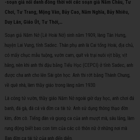
-soạn giả nổi danh đồng thời với các soạn giả Năm Châu, Tư
Chơi, Tư Trang, Mộng Vân, Bảy Cao, Năm Nghĩa, Bảy Nhiêu,
Duy Lân, Giáo Út, Tư Thới,…
Soạn giả Năm Nở (Lê Hoài Nở) sinh năm 1909, làng Tân Hưng,
huyện Lai Vung, tỉnh Sadec. Thân phụ anh là Cai tổng Hoài, địa chủ,
có mấy chục mẫu tuộng, vườn cam, quít và trại nuôi vịt bầy, vịt
hãng, nên khi anh thi đậu bằng Tiểu Học (CEPCI) ở tỉnh Sadec, anh
được cha anh cho lên Sài gòn học. Anh thi rớt bằng Thành Chung,
về quê nhà, làm thầy giáo trong làng năm 1930.
Là công tử vườn, thầy giáo Năm Nở ngoài giờ dạy học, anh chơi đá
banh, đá gà, đá cá và đờn ca tài tử. Anh sử dụng thông thạo đờn
kìm, đờn cò. Tiếng đàn và giọng ca của anh mượt mà, sâu lắng, làm
rung động biết bao con tim của các cô thôn nữ ở những nơi mà
Ban đờn ca tài tử của anh đến diễn.