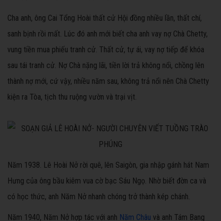
Cha anh, ông Cai Tổng Hoài thất cử Hội đồng nhiều lần, thất chí,
sanh bịnh rồi mất. Lúc đó anh mới biết cha anh vay nợ Chà Chetty,
vung tiền mua phiếu tranh cử. Thất cử, tự ái, vay nợ tiếp để khóa
sau tái tranh cử. Nợ Chà nặng lãi, tiền lời trả không nổi, chồng lên
thành nợ mới, cứ vậy, nhiều năm sau, không trả nổi nên Chà Chetty
kiện ra Tòa, tịch thu ruộng vườn và trại vịt.
Năm 1938. Lê Hoài Nở rời quê, lên Saigòn, gia nhập gánh hát Nam
Hưng của ông bầu kiêm vua cờ bạc Sáu Ngọ. Nhờ biết đờn ca và
có học thức, anh Năm Nở nhanh chóng trở thành kép chánh.
Năm 1940, Năm Nở hợp tác với anh
Năm Châu
và anh Tám Bang