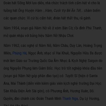
Đoàn hát Sống Mới lưu diễn, nhà chức trách tỉnh cấm hát vì cho là
tuồng hát
Ông Huyện Hàm …Hàm, Cưới Vợ Bé Ăn Tết…
châm biếm
các quan chức. Vì cứ bị cấm hát, đoàn hát thất thu, rã gánh.
Năm 1954, soạn giả Năm Nở về ở xóm Bàn Cờ, rồi đình Phú Thanh,
mở quán nhậu với bảng hiệu Năm Nở Nhậu Chơi
.
Năm 1962, các nghệ sĩ Năm Nở, Năm Châu, Duy Lân, Hoàng Trọng
Miên,
Phùng Há
, Ngọc Ánh, nhạc sĩ Hai Khuê, Nguyễn Hữu Ba được
mời làm Giáo sư Trường Quốc Gia Âm Nhạc & Kịch Nghệ Saigon do
ông Nguyễn Phụng làm Giám Đốc. Học trò tốt nghiệp khóa đầu tiên
(soạn giả Năm Nở góp phần đào tạo) có: Tuyết Sĩ (hiện ở Santa
Ana, Mai Thành (diễn viên kiêm giáo viên kịch nghệ trường Đại Học
Sân Khấu Điện Ảnh Sài gòn), cô Phương Ánh, Hương Xuân, Đỗ
Quyên, đào chánh các Đoàn Thanh Minh
Thanh Nga
, Dạ Lý Hương,