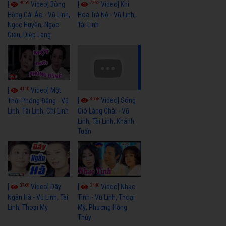
9059
7352
[
Video] Bông
[
Video] Khi
Hồng Cài Áo - Vũ Linh,
Hoa Trà Nở - Vũ Linh,
Ngọc Huyền, Ngọc
Tài Linh
Giàu, Diệp Lang
4110
[
Video] Một
3658
[
Video] Sóng
Thời Phóng Đãng - Vũ
Linh, Tài Linh, Chí Linh
Gió Làng Chài - Vũ
Linh, Tài Linh, Khánh
Tuấn
3768
3440
[
Video] Dãy
[
Video] Nhạc
Ngân Hà - Vũ Linh, Tài
Tình - Vũ Linh, Thoại
Linh, Thoại Mỹ
Mỹ, Phương Hồng
Thủy