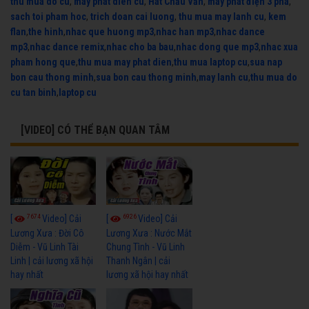
thu mua do cu
,
may phat dien cu
,
Hát Chầu Văn
,
máy phát điện 3 pha
,
sach toi pham hoc
,
trich doan cai luong
,
thu mua may lanh cu
,
kem
flan
,
the hinh
,
nhac que huong mp3
,
nhac han mp3
,
nhac dance
mp3
,
nhac dance remix
,
nhac cho ba bau
,
nhac dong que mp3
,
nhac xua
pham hong que
,
thu mua may phat dien
,
thu mua laptop cu
,
sua nap
bon cau thong minh
,
sua bon cau thong minh
,
may lanh cu
,
thu mua do
cu tan binh
,
laptop cu
[VIDEO] CÓ THỂ BẠN QUAN TÂM
7674
6926
[
Video] Cải
[
Video] Cải
Lương Xưa : Đời Cô
Lương Xưa : Nước Mắt
Diễm - Vũ Linh Tài
Chung Tình - Vũ Linh
Linh | cải lương xã hội
Thanh Ngân | cải
hay nhất
lương xã hội hay nhất