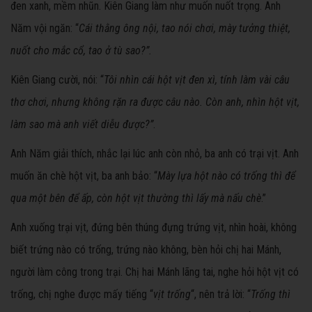
đen xanh, mềm nhũn. Kiên Giang làm như muốn nuốt trọng. Anh
Năm vội ngăn: “
Cái thằng ông nội, tao nói chơi, mày tưởng thiệt,
nuốt cho mắc cổ, tao ở tù sao?”.
Kiên Giang cười, nói: “
Tôi nhìn cái hột vịt đen xì, tính làm vài câu
thơ chơi, nhưng không rặn ra được câu nào. Còn anh, nhìn hột vịt,
làm sao mà anh viết diễu được?”
.
Anh Năm giải thích, nhắc lại lúc anh còn nhỏ, ba anh có trại vịt. Anh
muốn ăn chè hột vịt, ba anh bảo: “
Mày lựa hột nào có trống thì để
qua một bên để ấp, còn hột vịt thường thì lấy mà nấu chè
.”
Anh xuống trại vịt, đứng bên thúng đựng trứng vịt, nhìn hoài, không
biết trứng nào có trống, trứng nào không, bèn hỏi chị hai Mánh,
người làm công trong trại. Chị hai Mánh lãng tai, nghe hỏi hột vịt có
trống, chị nghe được mấy tiếng “
vịt trống
“, nên trả lời: “
Trống thì