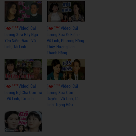
4114
3966
[
Video] Cải
[
Video] Cải
Lương Xưa Hãy Ngủ
Lương Xưa Đi Biển -
Yên Niềm Đau - Vũ
Vũ Linh, Phương Hồng
Linh, Tài Linh
Thủy, Hương Lan,
Thanh Hằng
4433
3600
[
Video] Cải
[
Video] Cải
Lương Nợ Cha Con Trả
Lương Xưa Còn
- Vũ Linh, Tài Linh
Duyên - Vũ Linh, Tài
Linh, Trọng Hữu