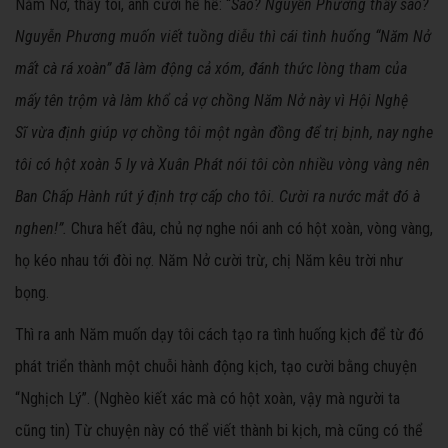
Năm Nở, thấy tôi, anh cười hề hề: “
Sao? Nguyễn Phương thấy sao?
Nguyễn Phương muốn viết tuồng diễu thì cái tình huống “Năm Nở
mất cà rá xoàn” đã làm động cả xóm, đánh thức lòng tham c
ủ
a
mấy tên trộm và làm khổ cả vợ chồng Năm Nở này vì Hội Nghệ
S
ĩ
vừa định giúp vợ chồng tôi một ngàn đồng để trị bịnh, nay nghe
tôi có hột xoàn 5 ly và Xuân Phát nói tôi còn nhiều vòng vàng nên
Ban Chấp Hành rút ý định trợ cấp cho tôi. Cười ra nước mắt đó à
nghen!”.
Chưa hết đâu, chủ nợ nghe nói anh có hột xoàn, vòng vàng,
họ kéo nhau tới đòi nợ. Năm Nở cười trừ, chị Năm kêu trời như
bọng.
Thì ra anh Năm muốn dạy tôi cách tạo ra tình huống kịch để từ đó
phát triển thành một chuỗi hành động kịch, tạo cười bằng chuyện
“Nghịch Lý”. (Nghèo kiết xác mà có hột xoàn, vậy mà người ta
cũng tin) Từ chuyện này có thể viết thành bi kịch, mà cũng có thể