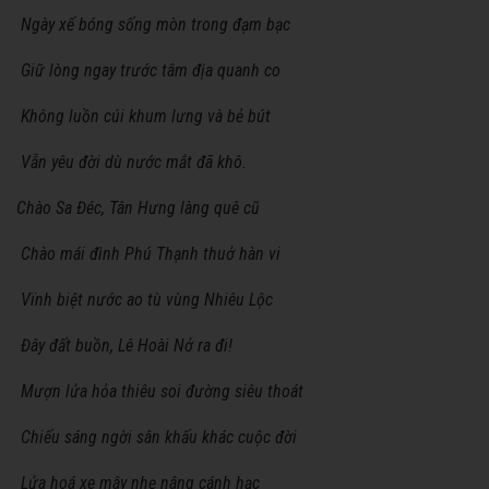
Ngày xế bóng sống mòn trong đạm bạc
Giữ lòng ngay trước tâm địa quanh co
Không luồn cúi khum lưng và bẻ bút
Vẫn yêu đời dù nước mắt đã khô.
Chào Sa Đéc, Tân Hưng làng quê cũ
Chào mái đình Phú Thạnh thuở hàn vi
Vïnh biệt nước ao tù vùng Nhiêu Lộc
Đây đất buồn, Lê Hoài Nở ra đi!
Mượn lửa hỏa thiêu soi đường siêu thoát
Chiếu sáng ngời sân khấu khác cuộc đời
Lửa hoá xe mây nhẹ nâng cánh hạc