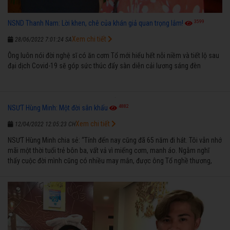
3599
NSND Thanh Nam: Lời khen, chê của khán giả quan trọng lắm!
Xem chi tiết
28/06/2022 7:01:24 SA
Ông luôn nói đời nghệ sĩ có ăn cơm Tổ mới hiểu hết nỗi niềm và tiết lộ sau
đại dịch Covid-19 sẽ góp sức thúc đẩy sàn diễn cải lương sáng đèn
4882
NSƯT Hùng Minh: Một đời sân khấu
Xem chi tiết
12/04/2022 12:05:23 CH
NSƯT Hùng Minh chia sẻ: “Tính đến nay cũng đã 65 năm đi hát. Tôi vẫn nhớ
mãi một thời tuổi trẻ bôn ba, vất vả vì miếng cơm, manh áo. Ngẫm nghĩ
thấy cuộc đời mình cũng có nhiều may mắn, được ông Tổ nghề thương,
nên từ một cậu bé nghèo chẳng biết hát xướng là gì, trong dòng đời xuôi
ngược nhận được những cơ may để từng bước thành danh với nghiệp ca
diễn”.