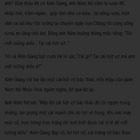
anh? Bữa nhậu đó có Kiên Giang, anh Năm Nở cầm ly rượu đế,
nhấp môi, trầm ngâm… gắp tôm khô củ kiệu… lại uống rượu, mắt
nhìn xa xôi như hồi tưởng lại chuyện ngày xưa Chúng tôi cũng uống
rượu, im lặng chờ đợi. Bỗng anh Năm buông thỏng mấy tiếng:
“Tôi
viết tuồng diễu… Tại cái hột vịt .
”
Tôi và Kiên Giang bật cười tới té sặc.
“Cái gì? Tại cái hột vịt mà anh
viết tuồng diễu à?”
Kiên Giang vói tay lấy một cái hột vịt bắc thảo, mồi nhậu của quán
Năm Nở Nhậu Chơi, ngắm nghía, lật qua lật lại.
Anh Năm Nở nói:
“Mà
y
lộ
t
cái hộ
t
vị
t
bắ
c
thảo đó rồ
i
ngậm trong
miệng, tao giọng mộ
t
cái mạnh cho nó tọ
t
vô họng. Khi nào mày
mắc cổ, trợn tṛòng trợn trắng thì mới biết được cái lý
l
ẽ
để viết
tuồng diễu
“. Kiên Giang đập vỏ, lột hột vịt, cái trứng vịt bắc thảo