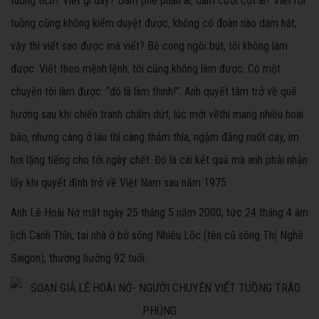
tuồng tích? Viết gì đây? Dám phê phán ai, dám cười cợt ai? Viết rồi
tuồng cũng không kiểm duyệt được, không có đoàn nào dám hát,
vậy thì viết sao được mà viết? Bẻ cong ng̣òi bút, tôi không làm
được. Viết theo mệnh lệnh, tôi cũng không làm được. Có một
chuyện tôi làm được: “đó là làm thinh!”. Anh quyết tâm trở về quê
hương sau khi chiến tranh chấm dứt, lúc mới vềthì mang nhiều hoài
bão, nhưng càng ở lâu thì càng thắm thía, ngậm đắng nuốt cay, im
hơi lặng tiếng cho tới ngày chết. Đó là cái kết quả mà anh phải nhận
lấy khi quyết định trở về Việt Nam sau năm 1975.
Anh Lê Hoài Nở mất ngày 25 tháng 5 năm 2000, tức 24 tháng 4 âm
lịch Canh Thìn, tại nhà ở bờ sông Nhiêu Lộc (tên cũ sông Thị Nghè
Saigon), thượng hưởng 92 tuổi.