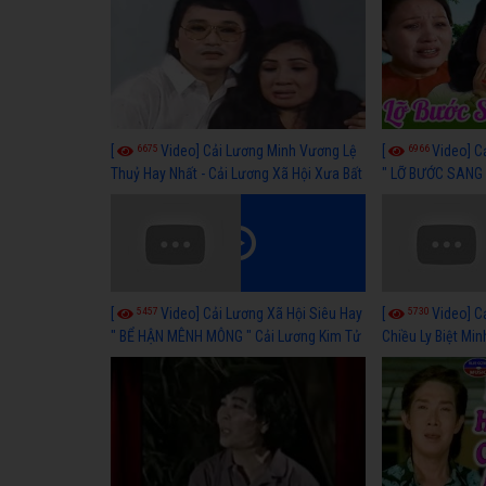
6675
6966
[
Video] Cải Lương Minh Vương Lệ
[
Video] C
Thuỷ Hay Nhất - Cải Lương Xã Hội Xưa Bất
" LỠ BƯỚC SANG 
Hủ
Thuỷ, Thanh Tuấ
5457
5730
[
Video] Cải Lương Xã Hội Siêu Hay
[
Video] C
" BỂ HẬN MÊNH MÔNG " Cải Lương Kim Tử
Chiều Ly Biệt Min
Long, Thanh Ngân Hay Nhất
lương xã hội hay