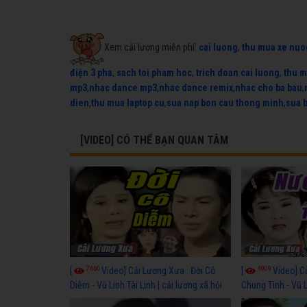
Xem cải lương miễn phí:
cai luong
,
thu mua xe nuo
điện 3 pha
,
sach toi pham hoc
,
trich doan cai luong
,
thu m
mp3
,
nhac dance mp3
,
nhac dance remix
,
nhac cho ba bau
,
dien
,
thu mua laptop cu
,
sua nap bon cau thong minh
,
sua 
[VIDEO] CÓ THỂ BẠN QUAN TÂM
7660
6909
[
Video] Cải Lương Xưa : Đời Cô
[
Video] C
Diễm - Vũ Linh Tài Linh | cải lương xã hội
Chung Tình - Vũ 
hay nhất
lương xã hội hay