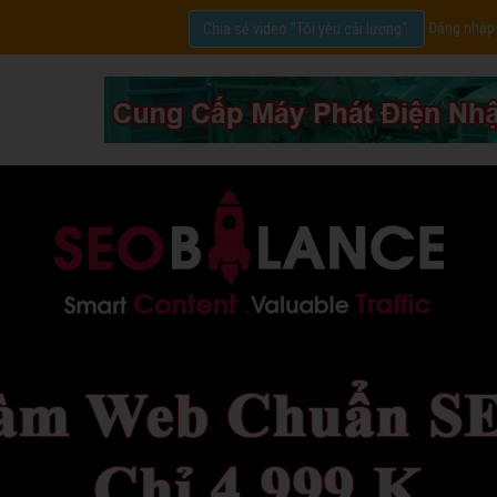
Đăng nhập
Chia sẻ video "Tôi yêu cải lương".