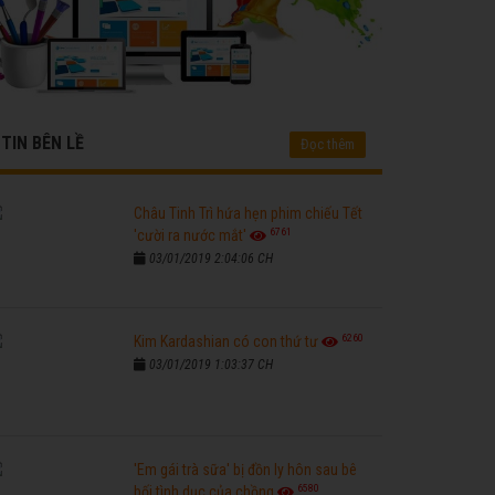
TIN BÊN LỀ
Đọc thêm
Châu Tinh Trì hứa hẹn phim chiếu Tết
6761
'cười ra nước mắt'
03/01/2019 2:04:06 CH
6260
Kim Kardashian có con thứ tư
03/01/2019 1:03:37 CH
'Em gái trà sữa' bị đồn ly hôn sau bê
6580
bối tình dục của chồng