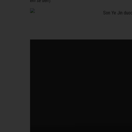
em sẽ đến
).