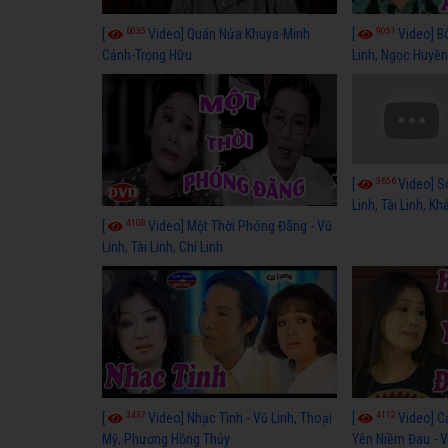
6035
9051
[
Video] Quán Nửa Khuya-Minh
[
Video] B
Cảnh-Trọng Hữu
Linh, Ngọc Huyền
3656
[
Video] S
Linh, Tài Linh, K
4108
[
Video] Một Thời Phóng Đãng - Vũ
Linh, Tài Linh, Chí Linh
3437
4112
[
Video] Nhạc Tình - Vũ Linh, Thoại
[
Video] C
Mỹ, Phương Hồng Thủy
Yên Niềm Đau - Vũ