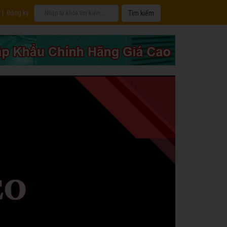
|
Đăng ký