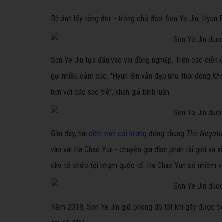
Bộ ảnh lấy tông đen - trắng chủ đạo. Son Ye Jin, Hyun 
Son Ye Jin tựa đầu vào vai đồng nghiệp. Trên các diễn đ
gợi nhiều cảm xúc. "Hyun Bin vẫn đẹp như thời đóng
Kh
hơn với các sao trẻ", khán giả bình luận.
Gần đây, hai
diễn viên cải lương
đóng chung
The Negoti
vào vai Ha Chae Yun - chuyên gia đàm phán tài giỏi và x
cho tổ chức tội phạm quốc tế. Ha Chae Yun có nhiệm vụ
Năm 2018, Son Ye Jin giữ phong độ tốt khi gây được t