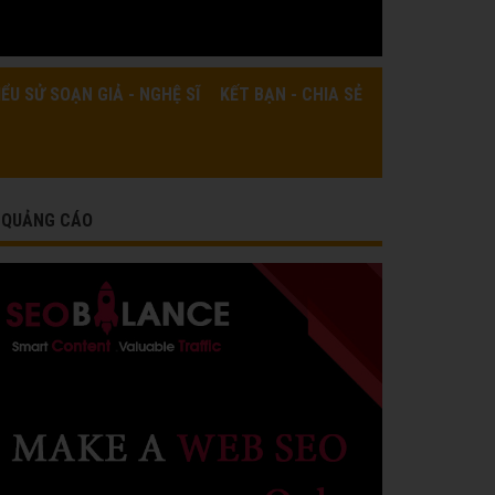
IỂU SỬ SOẠN GIẢ - NGHỆ SĨ
KẾT BẠN - CHIA SẺ
QUẢNG CÁO