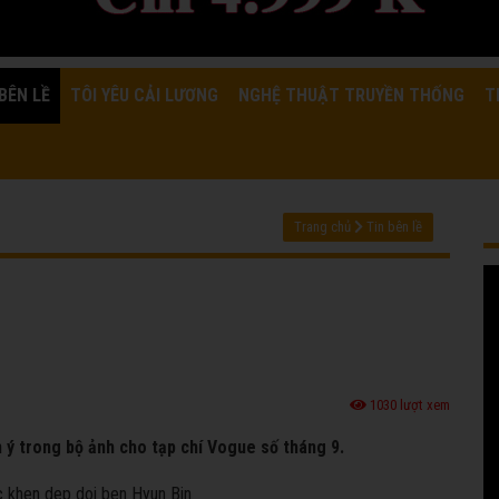
BÊN LỀ
TÔI YÊU CẢI LƯƠNG
NGHỆ THUẬT TRUYỀN THỐNG
T
Trang chủ
Tin bên lề
1030 lượt xem
n ý trong bộ ảnh cho tạp chí Vogue số tháng 9.