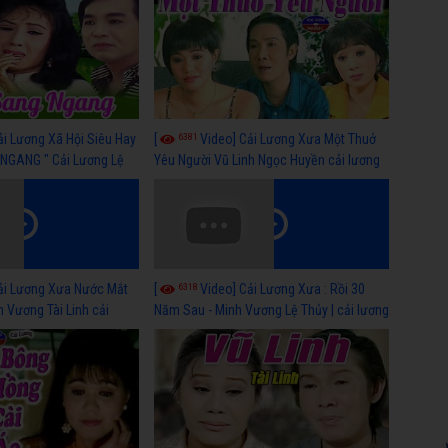
6381
ải Lương Xã Hội Siêu Hay
[
Video] Cải Lương Xưa Một Thuở
NGANG " Cải Lương Lệ
Yêu Người Vũ Linh Ngọc Huyền cải lương
n, Hồng Nga
xã hội hay nhất
6318
ải Lương Xưa Nước Mắt
[
Video] Cải Lương Xưa : Rồi 30
h Vương Tài Linh cải
Năm Sau - Minh Vương Lệ Thủy | cải lương
 nhất
xã hội hay nhất