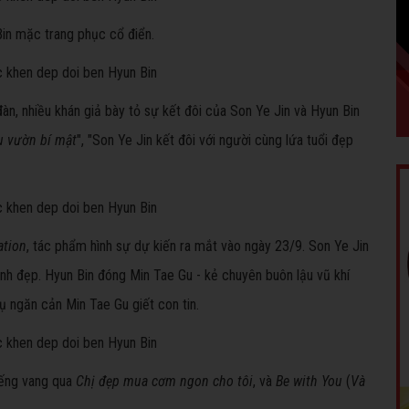
Bin mặc trang phục cổ điển.
àn, nhiều khán giả bày tỏ sự kết đôi của Son Ye Jin và Hyun Bin
u vườn bí mật
", "Son Ye Jin kết đôi với người cùng lứa tuổi đẹp
ation
, tác phẩm hình sự dự kiến ra mắt vào ngày 23/9. Son Ye Jin
inh đẹp. Hyun Bin đóng Min Tae Gu - kẻ chuyên buôn lậu vũ khí
 ngăn cản Min Tae Gu giết con tin.
iếng vang qua
Chị đẹp mua cơm ngon cho tôi
, và
Be with You
(
Và