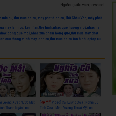
Nguồn: giaitri.vnexpress.net
c mia cu
,
thu mua do cu
,
may phat dien cu
,
Hát Chầu Văn
,
máy phát
ua may lanh cu
,
kem flan
,
the hinh
,
nhac que huong mp3
,
nhac han
nhac dong que mp3
,
nhac xua pham hong que
,
thu mua may phat
bon cau thong minh
,
may lanh cu
,
thu mua do cu tan binh
,
laptop cu
6047
ải Lương Xưa : Nước Mắt
[
Video] Cải Lương Xưa : Nghĩa Cũ
Linh Thanh Ngân | cải
Tình Xưa - Minh Vương Thoại Mỹ | cải
 nhất
lương xã hội hay nhất