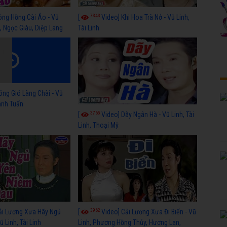
7343
ông Hồng Cài Áo - Vũ
[
Video] Khi Hoa Trà Nở - Vũ Linh,
, Ngọc Giàu, Diệp Lang
Tài Linh
óng Gió Làng Chài - Vũ
hánh Tuấn
3765
[
Video] Dãy Ngân Hà - Vũ Linh, Tài
Linh, Thoại Mỹ
3962
ải Lương Xưa Hãy Ngủ
[
Video] Cải Lương Xưa Đi Biển - Vũ
 Linh, Tài Linh
Linh, Phương Hồng Thủy, Hương Lan,