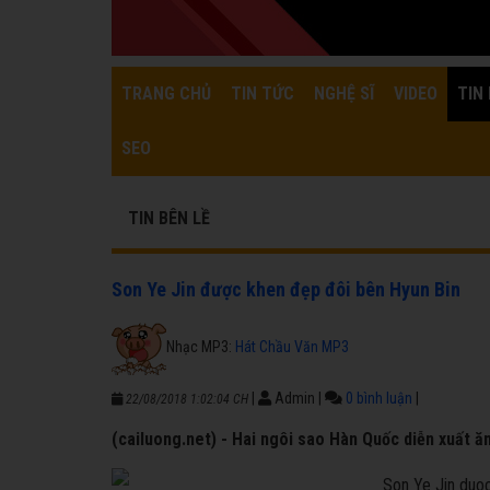
TRANG CHỦ
TIN TỨC
NGHỆ SĨ
VIDEO
TIN 
SEO
TIN BÊN LỀ
Son Ye Jin được khen đẹp đôi bên Hyun Bin
Nhạc MP3:
Hát Chầu Văn MP3
|
Admin
|
0 bình luận
|
22/08/2018 1:02:04 CH
(cailuong.net) - Hai ngôi sao Hàn Quốc diễn xuất ă