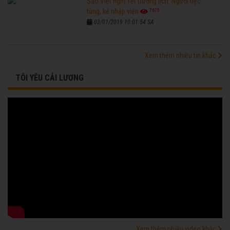
Sao Việt nghỉ Tết Dương lịch: Người tiệc
7675
tùng, kẻ nhập viện
03/01/2019 10:01:54 SA
Xem thêm nhiều tin khác
TÔI YÊU CẢI LƯƠNG
Xem thêm nhiều video khác