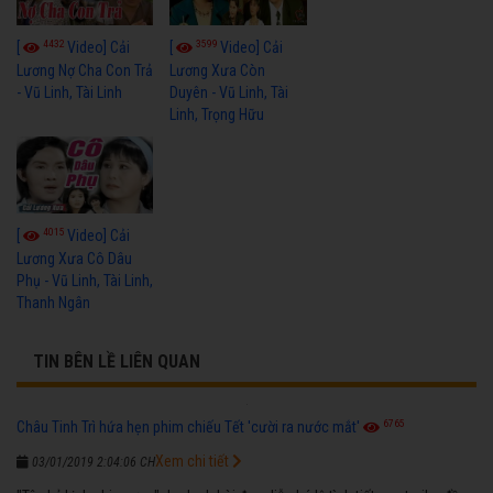
4432
3599
[
Video] Cải
[
Video] Cải
Lương Nợ Cha Con Trả
Lương Xưa Còn
- Vũ Linh, Tài Linh
Duyên - Vũ Linh, Tài
Linh, Trọng Hữu
4015
[
Video] Cải
Lương Xưa Cô Dâu
Phụ - Vũ Linh, Tài Linh,
Thanh Ngân
TIN BÊN LỀ LIÊN QUAN
6765
Châu Tinh Trì hứa hẹn phim chiếu Tết 'cười ra nước mắt'
Xem chi tiết
03/01/2019 2:04:06 CH