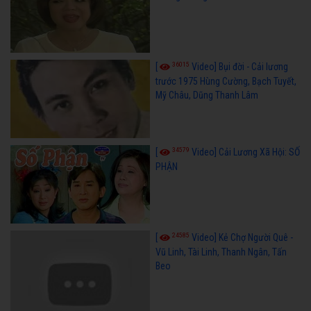
36015
[
Video] Bụi đời - Cải lương
trước 1975 Hùng Cường, Bạch Tuyết,
Mỹ Châu, Dũng Thanh Lâm
34579
[
Video] Cải Lương Xã Hội: SỐ
PHẬN
24585
[
Video] Kẻ Chợ Người Quê -
Vũ Linh, Tài Linh, Thanh Ngân, Tấn
Beo