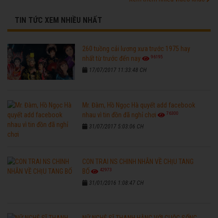
TIN TỨC XEM NHIỀU NHẤT
260 tuồng cải lương xưa trước 1975 hay
96195
nhất từ trước đến nay
17/07/2017 11:33:48 CH
Mr. Đàm, Hồ Ngọc Hà quyết add facebook
76300
nhau vì tin đồn đã nghỉ chơi
31/07/2017 5:03:06 CH
CON TRAI NS CHINH NHẪN VỀ CHỊU TANG
42973
BỐ
31/01/2016 1:08:47 CH
NỮ NGHỆ SĨ THANH HẰNG VỚI CUỘC SỐNG