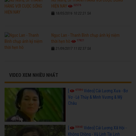
32576
HIỆN NAY
18/05/2016 10:22:21 SA
Ngọc Lan - Thanh Bình chụp ảnh kỷ niệm
17821
thời hẹn hò
21/09/2017 11:02:37 SA
VIDEO XEM NHIỀU NHẤT
67086
[
Video] Cải Lương Xưa - Bơ
Vơ - Lệ Thủy & Minh Vương & Mỹ
Châu
50840
[
Video] Cải Lương Xã Hội -
Không Chồng - Vũ Linh Tài Linh