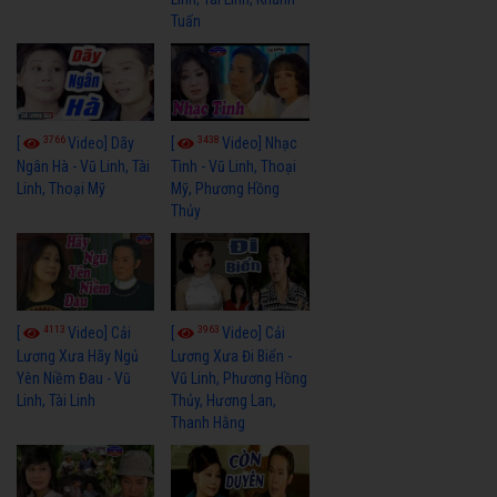
Tuấn
3766
3438
[
Video] Dãy
[
Video] Nhạc
Ngân Hà - Vũ Linh, Tài
Tình - Vũ Linh, Thoại
Linh, Thoại Mỹ
Mỹ, Phương Hồng
Thủy
4113
3963
[
Video] Cải
[
Video] Cải
Lương Xưa Hãy Ngủ
Lương Xưa Đi Biển -
Yên Niềm Đau - Vũ
Vũ Linh, Phương Hồng
Linh, Tài Linh
Thủy, Hương Lan,
Thanh Hằng