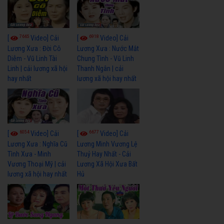
7665
6918
[
Video] Cải
[
Video] Cải
Lương Xưa : Đời Cô
Lương Xưa : Nước Mắt
Diễm - Vũ Linh Tài
Chung Tình - Vũ Linh
Linh | cải lương xã hội
Thanh Ngân | cải
hay nhất
lương xã hội hay nhất
6054
6677
[
Video] Cải
[
Video] Cải
Lương Xưa : Nghĩa Cũ
Lương Minh Vương Lệ
Tình Xưa - Minh
Thuỷ Hay Nhất - Cải
Vương Thoại Mỹ | cải
Lương Xã Hội Xưa Bất
lương xã hội hay nhất
Hủ