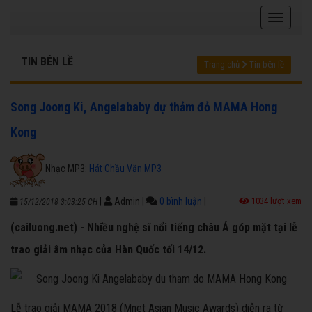
TIN BÊN LỀ
Trang chủ
Tin bên lề
Song Joong Ki, Angelababy dự thảm đỏ MAMA Hong
Kong
Nhạc MP3:
Hát Chầu Văn MP3
|
Admin
|
0 bình luận
|
1034 lượt xem
15/12/2018 3:03:25 CH
(cailuong.net) - Nhiều nghệ sĩ nổi tiếng châu Á góp mặt tại lễ
trao giải âm nhạc của Hàn Quốc tối 14/12.
Lễ trao giải MAMA 2018 (Mnet Asian Music Awards) diễn ra từ