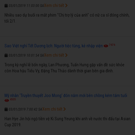
Xem chi tiết
03/01/2019 11:03:00 SA
Nhiều sao dự buổi ra mắt phim "Chị trợ lý của anh" có nữ ca sĩ đóng chính,
tối 2/1.
7676
Sao Việt nghỉ Tết Dương lịch: Người tiệc tùng, kẻ nhập viện
Xem chi tiết
03/01/2019 10:01:54 SA
Trong kỳ nghỉ lễ bốn ngày, Lan Phương, Tuấn Hưng gặp vấn đề sức khỏe
còn Hoa hậu Tiểu Vy, Đặng Thu Thảo dành thời gian bên gia đình.
Mỹ nhân 'Truyền thuyết Joo Mong' đón năm mới bên chồng kém tám tuổi
4505
Xem chi tiết
03/01/2019 7:00:42 SA
Han Hye Jin hội ngộ tiền vệ Ki Sung Yeung khi anh về nước thi đấu tại Asian
Cup 2019.