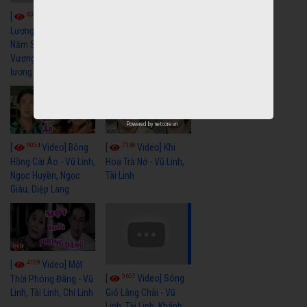
6038
[
Video] Quán
6322
[
Video] Cải
Nửa Khuya-Minh
Cảnh-Trọng Hữu
Lương Xưa : Rồi 30
Năm Sau - Minh
Vương Lệ Thủy | cải
lương xã hội hay nhất
Powered by
netcore.vn
9054
7348
[
Video] Bông
[
Video] Khi
Hồng Cài Áo - Vũ Linh,
Hoa Trà Nở - Vũ Linh,
Ngọc Huyền, Ngọc
Tài Linh
Giàu, Diệp Lang
4109
[
Video] Một
3657
[
Video] Sóng
Thời Phóng Đãng - Vũ
Linh, Tài Linh, Chí Linh
Gió Làng Chài - Vũ
Linh, Tài Linh, Khánh