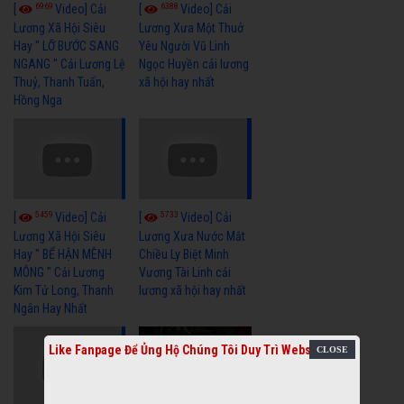
6969
6388
[
Video] Cải
[
Video] Cải
Lương Xã Hội Siêu
Lương Xưa Một Thuở
Hay " LỠ BƯỚC SANG
Yêu Người Vũ Linh
NGANG " Cải Lương Lệ
Ngọc Huyền cải lương
Thuỷ, Thanh Tuấn,
xã hội hay nhất
Hồng Nga
5459
5733
[
Video] Cải
[
Video] Cải
Lương Xã Hội Siêu
Lương Xưa Nước Mắt
Hay " BỂ HẬN MÊNH
Chiều Ly Biệt Minh
MÔNG " Cải Lương
Vương Tài Linh cải
Kim Tử Long, Thanh
lương xã hội hay nhất
Ngân Hay Nhất
Like Fanpage Để Ủng Hộ Chúng Tôi Duy Trì Website