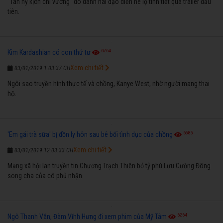
"Tân hỷ kịch chi vương" do danh hài đạo diễn hé lộ tình tiết qua trailer đầu
tiên.
6264
Kim Kardashian có con thứ tư
Xem chi tiết
03/01/2019 1:03:37 CH
Ngôi sao truyền hình thực tế và chồng, Kanye West, nhờ người mang thai
hộ.
6585
'Em gái trà sữa' bị đồn ly hôn sau bê bối tình dục của chồng
Xem chi tiết
03/01/2019 12:03:33 CH
Mạng xã hội lan truyền tin Chương Trạch Thiên bỏ tỷ phú Lưu Cường Đông
song cha của cô phủ nhận.
6264
Ngô Thanh Vân, Đàm Vĩnh Hưng đi xem phim của Mỹ Tâm