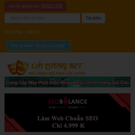
Liên hệ quảng cáo:
0932221090
Đăng nhập
|
Đăng ký
Chia sẻ video "Tôi yêu cải lương".