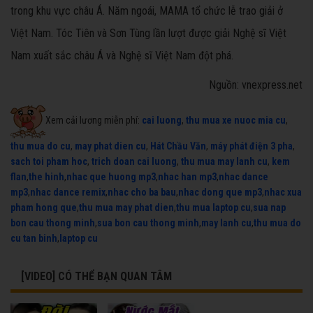
trong khu vực châu Á. Năm ngoái, MAMA tổ chức lễ trao giải ở
Việt Nam. Tóc Tiên và Sơn Tùng lần lượt được giải Nghệ sĩ Việt
Nam xuất sắc châu Á và Nghệ sĩ Việt Nam đột phá.
Nguồn: vnexpress.net
Xem cải lương miễn phí:
cai luong
,
thu mua xe nuoc mia cu
,
thu mua do cu
,
may phat dien cu
,
Hát Chầu Văn
,
máy phát điện 3 pha
,
sach toi pham hoc
,
trich doan cai luong
,
thu mua may lanh cu
,
kem
flan
,
the hinh
,
nhac que huong mp3
,
nhac han mp3
,
nhac dance
mp3
,
nhac dance remix
,
nhac cho ba bau
,
nhac dong que mp3
,
nhac xua
pham hong que
,
thu mua may phat dien
,
thu mua laptop cu
,
sua nap
bon cau thong minh
,
sua bon cau thong minh
,
may lanh cu
,
thu mua do
cu tan binh
,
laptop cu
[VIDEO] CÓ THỂ BẠN QUAN TÂM