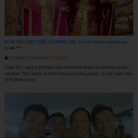
ĐOÀN CẢI LƯƠNG TUỒNG CỔ HUỲNH LONG: Tìm chỗ đứng trong khán giả
4805
trẻ
Xem chi tiết
27/10/2021 3:03:09 CH
Chiều 18-1, nghệ sĩ (NS) Bình Tinh và NS Nhật Khánh đã giới thiệu vở diễn
sân khấu "Ngô Quyền và chiến thắng Bạch Đằng giang", do Đài Truyền hình
TP HCM thực hiện.