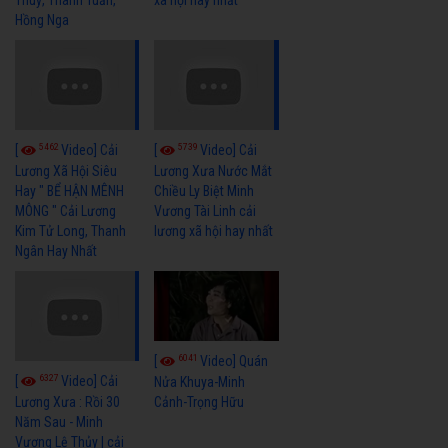
Hồng Nga
5462
5739
[
Video] Cải
[
Video] Cải
Lương Xã Hội Siêu
Lương Xưa Nước Mắt
Hay " BỂ HẬN MÊNH
Chiều Ly Biệt Minh
MÔNG " Cải Lương
Vương Tài Linh cải
Kim Tử Long, Thanh
lương xã hội hay nhất
Ngân Hay Nhất
6041
[
Video] Quán
6327
[
Video] Cải
Nửa Khuya-Minh
Cảnh-Trọng Hữu
Lương Xưa : Rồi 30
Năm Sau - Minh
Vương Lệ Thủy | cải