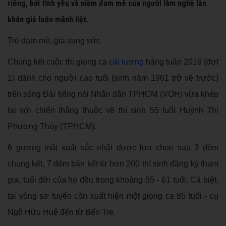
riêng, bởi tình yêu và niềm đam mê của người làm nghề lẫn
khán giả luôn mãnh liệt.
Trẻ đam mê, già sung sức
Chung kết cuộc thi giọng ca
cải lương
hàng tuần 2016 (đợt
1) dành cho người cao tuổi (sinh năm 1961 trở về trước)
trên sóng Đài tiếng nói Nhân dân TPHCM (VOH) vừa khép
lại với chiến thắng thuộc về thí sinh 55 tuổi Huỳnh Thị
Phương Thủy (TPHCM).
6 gương mặt xuất sắc nhất được lựa chọn sau 3 đêm
chung kết, 7 đêm bán kết từ hơn 200 thí sinh đăng ký tham
gia, tuổi đời của họ đều trong khoảng 55 - 61 tuổi. Cá biệt,
tại vòng sơ tuyển còn xuất hiện một giọng ca 85 tuổi - cụ
Ngô Hữu Huệ đến từ Bến Tre.