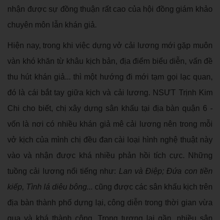
nhận được sự đồng thuận rất cao của hội đồng giám khảo
chuyên môn lẫn khán giả.
Hiện nay, trong khi việc dựng vở cải lương mới gặp muôn
vàn khó khăn từ khâu kịch bản, địa điểm biểu diễn, vấn đề
thu hút khán giả... thì một hướng đi mới tạm gọi lạc quan,
đó là cái bắt tay giữa kịch và cải lương. NSƯT Trịnh Kim
Chi cho biết, chị xây dựng sân khấu tại địa bàn quận 6 -
vốn là nơi có nhiều khán giả mê cải lương nên trong mỗi
vở kịch của mình chị đều đan cài loại hình nghệ thuật này
vào và nhận được khá nhiều phản hồi tích cực. Những
tuồng cải lương nổi tiếng như:
Lan và Điệp; Đứa con tiền
kiếp, Tình lá diêu bông...
cũng được các sân khấu kịch trên
địa bàn thành phố dựng lại, công diễn trong thời gian vừa
qua và khá thành công. Trong tương lai gần, nhiều sân