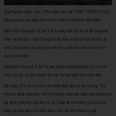
Ông Nguyễn Nam Tuấn - Phó Giám đốc Đài TNND TPHCM (VOH)
tặng hoa cho đại diện nhà tài trợ Công ty Phân bón Bình Điền
Điểm mới của cuộc thi đợt 2 là ở vòng Bán kết sẽ thi tài bằng bài
Nam và bài Bắc; vòng Chung kết thí sinh sẽ thi bài Oán và bài Lễ;
vòng Chung kết xếp hạng thí sinh sẽ ca Bài bản năm trong trích
đoạn cải lương.
Riêng bài Vòng cổ, ở đợt thi này, ngoài những bài đơn ca, còn có
song ca, tân cổ giao duyên do các thí sinh phối hợp trình diễn.
Đặc biệt, BTC có trò chơi cho khán thính giả tại hội trường “Trò
chơi dự đoán câu nhạc tại hội trường”, khán giả tham gia bằng cách
dự đoán câu nhạc tấu lên, sẽ có 3 đáp án cho khán giả lựa chọn,
khán giả đáp đúng sẽ nhận được thẻ cào điện thoại trị giá