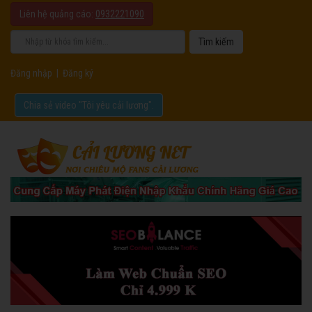
Liên hệ quảng cáo:
0932221090
Đăng nhập
|
Đăng ký
Chia sẻ video "Tôi yêu cải lương".