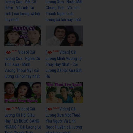
Lương Xưa : Đời Cô
Lương Xưa : Nước Mắt
Diễm - Vũ Linh Tài
Chung Tình - Vũ Linh
Linh | cải lương xã hội
Thanh Ngân | cải
hay nhất
lương xã hội hay nhất
6071
6688
[
Video] Cải
[
Video] Cải
Lương Xưa : Nghĩa Cũ
Lương Minh Vương Lệ
Tình Xưa - Minh
Thuỷ Hay Nhất - Cải
Vương Thoại Mỹ | cải
Lương Xã Hội Xưa Bất
lương xã hội hay nhất
Hủ
6976
6393
[
Video] Cải
[
Video] Cải
Lương Xã Hội Siêu
Lương Xưa Một Thuở
Hay " LỠ BƯỚC SANG
Yêu Người Vũ Linh
NGANG " Cải Lương Lệ
Ngọc Huyền cải lương
Thuỷ, Thanh Tuấn,
xã hội hay nhất