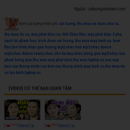
Nguồn: cailuongvietnam.com
Xem cải lương miễn phí:
cai luong
,
thu mua xe nuoc mia cu
,
thu mua do cu
,
may phat dien cu
,
Hát Chầu Văn
,
máy phát điện 3 pha
,
sach toi pham hoc
,
trich doan cai luong
,
thu mua may lanh cu
,
kem
flan
,
the hinh
,
nhac que huong mp3
,
nhac han mp3
,
nhac dance
mp3
,
nhac dance remix
,
nhac cho ba bau
,
nhac dong que mp3
,
nhac xua
pham hong que
,
thu mua may phat dien
,
thu mua laptop cu
,
sua nap
bon cau thong minh
,
sua bon cau thong minh
,
may lanh cu
,
thu mua do
cu tan binh
,
laptop cu
[VIDEO] CÓ THỂ BẠN QUAN TÂM
7674
6926
[
Video] Cải
[
Video] Cải