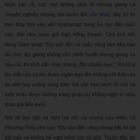
Nhìn các cô, các chú không phải là những giọng ca
chuyên nghiệp nhưng khi bước lên
sân khấu
đầy tự tin
mới thấy tình yêu với #cailuong# trong họ lớn đến mức
nào. Nói như soạn giả Ngô Hồng Khanh, Chủ tịch Hội
đồng Giám khảo: “Dù tuổi đời và cuộc sống làm tiêu hao
làn hơi, âm giọng không còn nhiệt huyết nhưng giọng ca
của các thí sinh vẫn nhịp nhàng, đầy chuẩn mực”. Đó là lý
do, mỗi câu ca khi được ngân nga lên những nốt thật cao
da diết hay xuống cung trầm mà vẫn tròn vành rõ chữ và
luôn nhận được những tràng pháo tay không ngớt từ phía
khán giả bên dưới.
Nói về tình yêu và đam mê với cải lương của mình, cô
Phương Thủy cho hay: “Khi vào đến vòng chung kết, tôi rất
bất ngờ và không hề nghĩ mình còn có giải. Trước đây, tôi