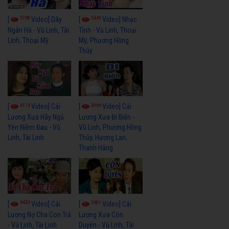
3768
3440
[
Video] Dãy
[
Video] Nhạc
Ngân Hà - Vũ Linh, Tài
Tình - Vũ Linh, Thoại
Linh, Thoại Mỹ
Mỹ, Phương Hồng
Thủy
4114
3966
[
Video] Cải
[
Video] Cải
Lương Xưa Hãy Ngủ
Lương Xưa Đi Biển -
Yên Niềm Đau - Vũ
Vũ Linh, Phương Hồng
Linh, Tài Linh
Thủy, Hương Lan,
Thanh Hằng
4433
3601
[
Video] Cải
[
Video] Cải
Lương Nợ Cha Con Trả
Lương Xưa Còn
- Vũ Linh, Tài Linh
Duyên - Vũ Linh, Tài