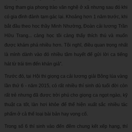
từng tham gia phong trào văn nghệ ở xã nhưng sau đó khi
có gia đình đành tạm gác lại. Khoảng hơn 1 năm trước, khi
bắt đầu theo học thầy Minh Nhường, Đoàn cải lương Trần
Hữu Trang... càng học tôi càng thấy thích thú và muốn
được khám phá nhiều hơn. Tôi nghĩ, điều quan trọng nhất
là mình dành vào đó nhiều tâm huyết để gửi lời ca tiếng
hát từ trái tim đến khán giả”.
Trước đó, tại Hội thi giọng ca cải lương giải Bông lúa vàng
lần thứ 6 - năm 2015, có rất nhiều thí sinh dù tuổi đời còn
rất trẻ nhưng đã được trời phú cho giọng ca ngọt ngào, kỹ
thuật ca tốt, làn hơi khỏe để thể hiện xuất sắc nhiều tác
phẩm ở cả thể loại bài bản hay vọng cổ.
Trong số 6 thí sinh vào đến đêm chung kết xếp hạng, thí