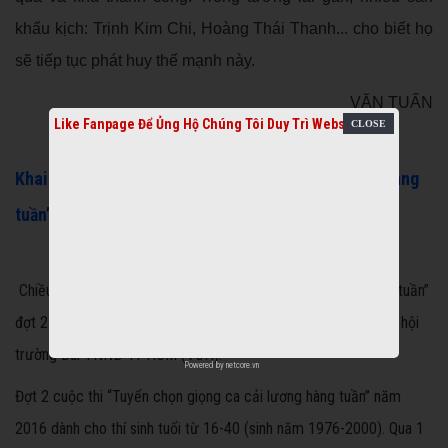
khấu kịch: Trịnh Kim Chi, Hoàng Thái Thanh... cho biết họ
sẽ tiếp tục phát huy thế mạnh này.
VĂN TUẤN
Like Fanpage Để Ủng Hộ Chúng Tôi Duy Trì Website
Khai mạc cuộc thi "Tuyển chọn giọng ca cải lương hàng
tuần” đợt 2 năm 2016
Chiều nay 2/4, Cuộc thi “Tuyển chọn giọng ca cải lương hàng tuần”
đợt 2 năm 2016 khai mạc và thi diễn buổi Bán kết đầu tiên tại hội
trường Đài TNND TPHCM (VOH).
Powered by
netcore.vn
Đợt 2 cuộc thi “Tuyển chọn giọng ca cải lương hàng tuần” năm
2016 dành cho thí sinh tuổi từ 16-40 (sinh năm 1976-2000). Qua 1