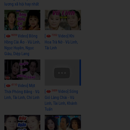
lương xã hội hay nhất
9059
7352
[
Video] Bông
[
Video] Khi
Hồng Cài Áo - Vũ Linh,
Hoa Trà Nở - Vũ Linh,
Ngọc Huyền, Ngọc
Tài Linh
Giàu, Diệp Lang
4110
[
Video] Một
3659
[
Video] Sóng
Thời Phóng Đãng - Vũ
Linh, Tài Linh, Chí Linh
Gió Làng Chài - Vũ
Linh, Tài Linh, Khánh
Tuấn