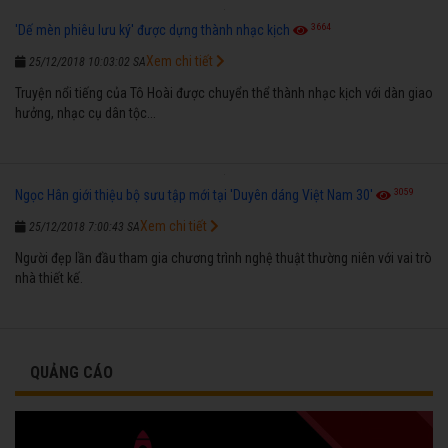
3664
'Dế mèn phiêu lưu ký' được dựng thành nhạc kịch
Xem chi tiết
25/12/2018 10:03:02 SA
Truyện nổi tiếng của Tô Hoài được chuyển thể thành nhạc kịch với dàn giao
hưởng, nhạc cụ dân tộc...
3059
Ngọc Hân giới thiệu bộ sưu tập mới tại 'Duyên dáng Việt Nam 30'
Xem chi tiết
25/12/2018 7:00:43 SA
Người đẹp lần đầu tham gia chương trình nghệ thuật thường niên với vai trò
nhà thiết kế.
QUẢNG CÁO