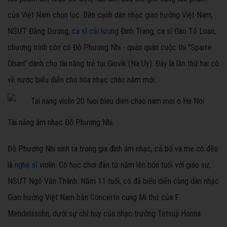
của Việt Nam chọn lọc. Bên cạnh dàn nhạc giao hưởng Việt Nam,
NSƯT Đăng Dương,
ca sĩ cải lương
Đinh Trang, ca sĩ Đào Tố Loan,
chương trình còn có Đỗ Phương Nhi - quán quân cuộc thi "Sparre
Olsen" dành cho tài năng trẻ tại Giovik (Na Uy). Đây là lần thứ hai cô
về nước biểu diễn cho hòa nhạc chào năm mới.
Tài năng âm nhạc Đỗ Phương Nhi.
Đỗ Phương Nhi sinh ra trong gia đình âm nhạc, cả bố và mẹ cô đều
là
nghệ sĩ
violin. Cô học chơi đàn từ năm lên bốn tuổi với giáo sư,
NSƯT Ngô Văn Thành. Năm 11 tuổi, cô đã biểu diễn cùng dàn nhạc
Giao hưởng Việt Nam bản Concerto cung Mi thứ của F.
Mendelssohn, dưới sự chỉ huy của nhạc trưởng Tetsuji Honna.