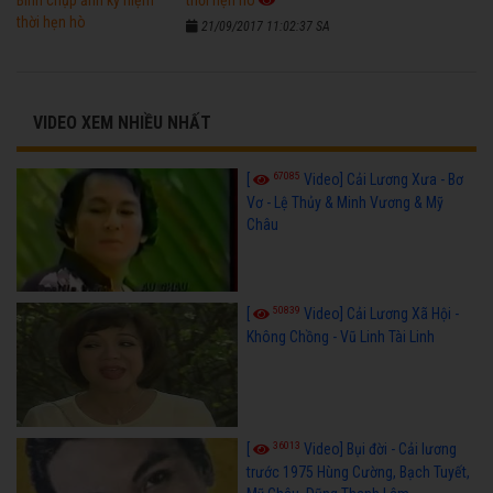
21/09/2017 11:02:37 SA
VIDEO XEM NHIỀU NHẤT
67085
[
Video] Cải Lương Xưa - Bơ
Vơ - Lệ Thủy & Minh Vương & Mỹ
Châu
50839
[
Video] Cải Lương Xã Hội -
Không Chồng - Vũ Linh Tài Linh
36013
[
Video] Bụi đời - Cải lương
trước 1975 Hùng Cường, Bạch Tuyết,