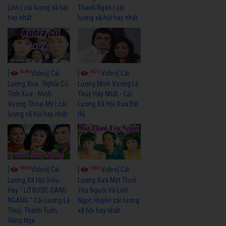
Linh | cải lương xã hội
Thanh Ngân | cải
hay nhất
lương xã hội hay nhất
6048
6675
[
Video] Cải
[
Video] Cải
Lương Xưa : Nghĩa Cũ
Lương Minh Vương Lệ
Tình Xưa - Minh
Thuỷ Hay Nhất - Cải
Vương Thoại Mỹ | cải
Lương Xã Hội Xưa Bất
lương xã hội hay nhất
Hủ
6966
6382
[
Video] Cải
[
Video] Cải
Lương Xã Hội Siêu
Lương Xưa Một Thuở
Hay " LỠ BƯỚC SANG
Yêu Người Vũ Linh
NGANG " Cải Lương Lệ
Ngọc Huyền cải lương
Thuỷ, Thanh Tuấn,
xã hội hay nhất
Hồng Nga