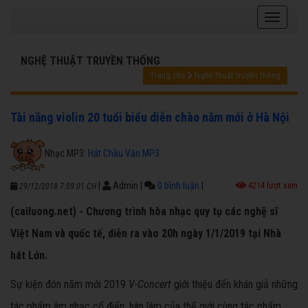
NGHỆ THUẬT TRUYỀN THỐNG
Trang chủ
Nghệ thuật truyền thống
Tài năng violin 20 tuổi biểu diễn chào năm mới ở Hà Nội
Nhạc MP3:
Hát Chầu Văn MP3
|
Admin
|
0 bình luận
|
4214 lượt xem
29/12/2018 7:09:01 CH
(cailuong.net) - Chương trình hòa nhạc quy tụ các nghệ sĩ
Việt Nam và quốc tế, diễn ra vào 20h ngày 1/1/2019 tại Nhà
hát Lớn.
Sự kiện đón năm mới 2019
V-Concert
giới thiệu đến khán giả những
tác phẩm âm nhạc cổ điển, hàn lâm của thế giới cùng tác phẩm