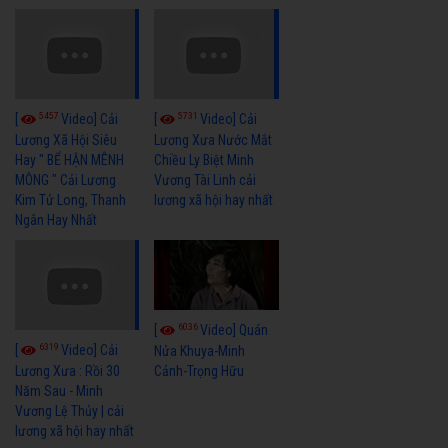
5457
5731
[
Video] Cải
[
Video] Cải
Lương Xã Hội Siêu
Lương Xưa Nước Mắt
Hay " BỂ HẬN MÊNH
Chiều Ly Biệt Minh
MÔNG " Cải Lương
Vương Tài Linh cải
Kim Tử Long, Thanh
lương xã hội hay nhất
Ngân Hay Nhất
6036
[
Video] Quán
6319
[
Video] Cải
Nửa Khuya-Minh
Cảnh-Trọng Hữu
Lương Xưa : Rồi 30
Năm Sau - Minh
Vương Lệ Thủy | cải
lương xã hội hay nhất