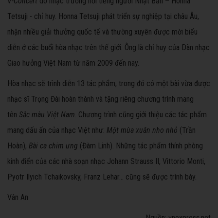
V-Concert
do nhạc trưởng nổi tiếng người Nhật Bản – Honna
Tetsuji - chỉ huy. Honna Tetsuji phát triển sự nghiệp tại châu Âu,
nhận nhiều giải thưởng quốc tế và thường xuyên được mời biểu
diễn ở các buổi hòa nhạc trên thế giới. Ông là chỉ huy của Dàn nhạc
Giao hưởng Việt Nam từ năm 2009 đến nay.
Hòa nhạc sẽ trình diễn 13 tác phẩm, trong đó có một bài vừa được
nhạc sĩ Trọng Đài hoàn thành và tặng riêng chương trình mang
tên
Sắc màu Việt Nam
. Chương trình cũng giới thiệu các tác phẩm
mang dấu ấn của nhạc Việt như:
Một mùa xuân nho nhỏ
(Trần
Hoàn),
Bài ca chim ưng
(Đàm Linh). Những tác phẩm thính phòng
kinh điển của các nhà soạn nhạc Johann Strauss II, Vittorio Monti,
Pyotr Ilyich Tchaikovsky, Franz Lehar... cũng sẽ được trình bày.
Vân An
Nguồn: vnexpress.net