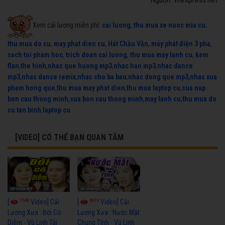
Xem cải lương miễn phí:
cai luong
,
thu mua xe nuoc mia cu
,
thu mua do cu
,
may phat dien cu
,
Hát Chầu Văn
,
máy phát điện 3 pha
,
sach toi pham hoc
,
trich doan cai luong
,
thu mua may lanh cu
,
kem
flan
,
the hinh
,
nhac que huong mp3
,
nhac han mp3
,
nhac dance
mp3
,
nhac dance remix
,
nhac cho ba bau
,
nhac dong que mp3
,
nhac xua
pham hong que
,
thu mua may phat dien
,
thu mua laptop cu
,
sua nap
bon cau thong minh
,
sua bon cau thong minh
,
may lanh cu
,
thu mua do
cu tan binh
,
laptop cu
[VIDEO] CÓ THỂ BẠN QUAN TÂM
7660
6910
[
Video] Cải
[
Video] Cải
Lương Xưa : Đời Cô
Lương Xưa : Nước Mắt
Diễm - Vũ Linh Tài
Chung Tình - Vũ Linh