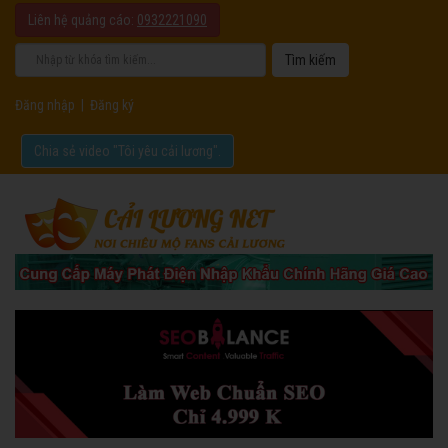
Liên hệ quảng cáo:
0932221090
Đăng nhập
|
Đăng ký
Chia sẻ video "Tôi yêu cải lương".