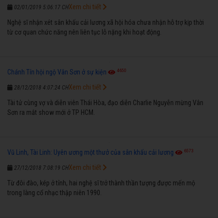
Xem chi tiết
02/01/2019 5:06:17 CH
Nghệ sĩ nhận xét sân khấu cải lương xã hội hóa chưa nhận hỗ trợ kịp thời
từ cơ quan chức năng nên liên tục lỗ nặng khi hoạt động.
4650
Chánh Tín hội ngộ Vân Sơn ở sự kiện
Xem chi tiết
28/12/2018 4:07:24 CH
Tài tử cùng vợ và diễn viên Thái Hòa, đạo diễn Charlie Nguyễn mừng Vân
Sơn ra mắt show mới ở TP HCM.
6573
Vũ Linh, Tài Linh: Uyên ương một thưở của sân khấu cải lương
Xem chi tiết
27/12/2018 7:08:19 CH
Từ đôi đào, kép ở tỉnh, hai nghệ sĩ trở thành thần tượng được mến mộ
trong làng cổ nhạc thập niên 1990.