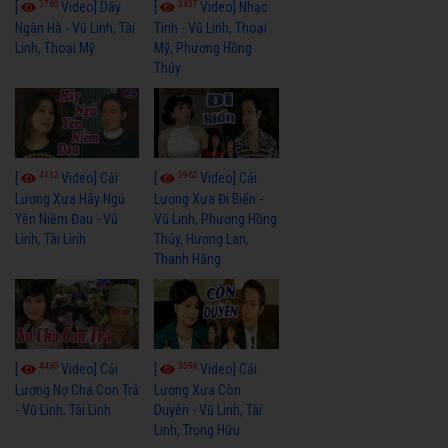
3765
3437
[
Video] Dãy
[
Video] Nhạc
Ngân Hà - Vũ Linh, Tài
Tình - Vũ Linh, Thoại
Linh, Thoại Mỹ
Mỹ, Phương Hồng
Thủy
4112
3962
[
Video] Cải
[
Video] Cải
Lương Xưa Hãy Ngủ
Lương Xưa Đi Biển -
Yên Niềm Đau - Vũ
Vũ Linh, Phương Hồng
Linh, Tài Linh
Thủy, Hương Lan,
Thanh Hằng
4430
3598
[
Video] Cải
[
Video] Cải
Lương Nợ Cha Con Trả
Lương Xưa Còn
- Vũ Linh, Tài Linh
Duyên - Vũ Linh, Tài
Linh, Trọng Hữu