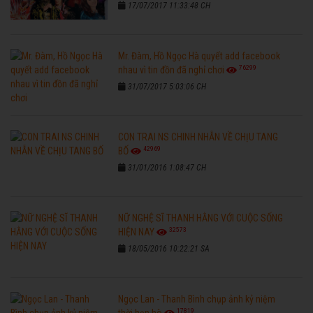
17/07/2017 11:33:48 CH
Mr. Đàm, Hồ Ngọc Hà quyết add facebook
76299
nhau vì tin đồn đã nghỉ chơi
31/07/2017 5:03:06 CH
CON TRAI NS CHINH NHẪN VỀ CHỊU TANG
42969
BỐ
31/01/2016 1:08:47 CH
NỮ NGHỆ SĨ THANH HẰNG VỚI CUỘC SỐNG
32573
HIỆN NAY
18/05/2016 10:22:21 SA
Ngọc Lan - Thanh Bình chụp ảnh kỷ niệm
17819
thời hẹn hò