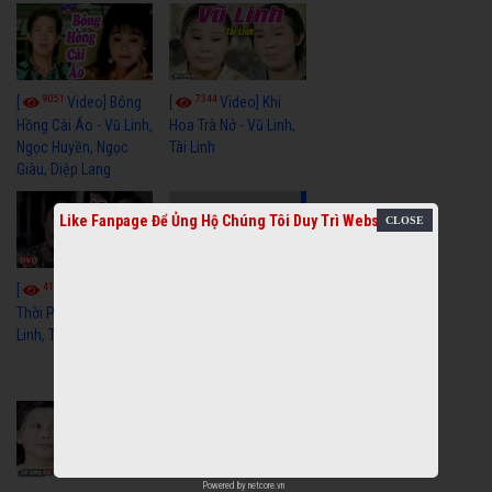
9051
7344
[
Video] Bông
[
Video] Khi
Hồng Cài Áo - Vũ Linh,
Hoa Trà Nở - Vũ Linh,
Ngọc Huyền, Ngọc
Tài Linh
Giàu, Diệp Lang
Like Fanpage Để Ủng Hộ Chúng Tôi Duy Trì Website
4108
[
Video] Một
3656
[
Video] Sóng
Thời Phóng Đãng - Vũ
Linh, Tài Linh, Chí Linh
Gió Làng Chài - Vũ
Linh, Tài Linh, Khánh
Tuấn
Powered by
netcore.vn