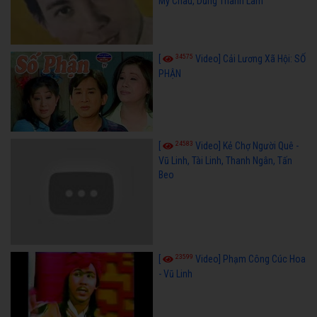
Mỹ Châu, Dũng Thanh Lâm
34575
[
Video] Cải Lương Xã Hội: SỐ
PHẬN
24583
[
Video] Kẻ Chợ Người Quê -
Vũ Linh, Tài Linh, Thanh Ngân, Tấn
Beo
23599
[
Video] Phạm Công Cúc Hoa
- Vũ Linh