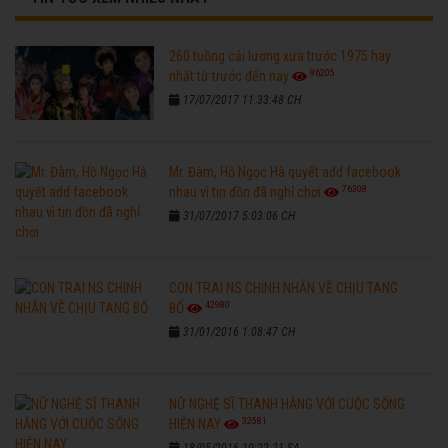
260 tuồng cải lương xưa trước 1975 hay
96205
nhất từ trước đến nay
17/07/2017 11:33:48 CH
Mr. Đàm, Hồ Ngọc Hà quyết add facebook
76308
nhau vì tin đồn đã nghỉ chơi
31/07/2017 5:03:06 CH
CON TRAI NS CHINH NHẪN VỀ CHỊU TANG
42980
BỐ
31/01/2016 1:08:47 CH
NỮ NGHỆ SĨ THANH HẰNG VỚI CUỘC SỐNG
32581
HIỆN NAY
18/05/2016 10:22:21 SA