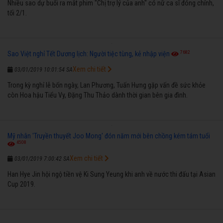
Nhiều sao dự buổi ra mắt phim "Chị trợ lý của anh" có nữ ca sĩ đóng chính,
tối 2/1.
7682
Sao Việt nghỉ Tết Dương lịch: Người tiệc tùng, kẻ nhập viện
Xem chi tiết
03/01/2019 10:01:54 SA
Trong kỳ nghỉ lễ bốn ngày, Lan Phương, Tuấn Hưng gặp vấn đề sức khỏe
còn Hoa hậu Tiểu Vy, Đặng Thu Thảo dành thời gian bên gia đình.
Mỹ nhân 'Truyền thuyết Joo Mong' đón năm mới bên chồng kém tám tuổi
4508
Xem chi tiết
03/01/2019 7:00:42 SA
Han Hye Jin hội ngộ tiền vệ Ki Sung Yeung khi anh về nước thi đấu tại Asian
Cup 2019.