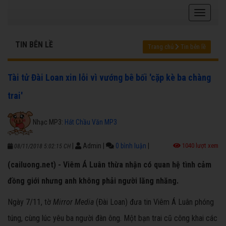
TIN BÊN LỀ
Trang chủ
Tin bên lề
Tài tử Đài Loan xin lỗi vì vướng bê bối 'cặp kè ba chàng
trai'
Nhạc MP3:
Hát Chầu Văn MP3
|
Admin
|
0 bình luận
|
1040 lượt xem
08/11/2018 5:02:15 CH
(cailuong.net) - Viêm Á Luân thừa nhận có quan hệ tình cảm
đồng giới nhưng anh không phải người lăng nhăng.
Ngày 7/11, tờ
Mirror Media
(Đài Loan) đưa tin Viêm Á Luân phóng
túng, cùng lúc yêu ba người đàn ông. Một bạn trai cũ công khai các