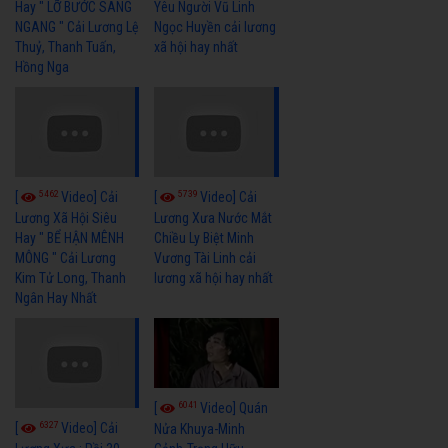
Hay " LỠ BƯỚC SANG
Yêu Người Vũ Linh
NGANG " Cải Lương Lệ
Ngọc Huyền cải lương
Thuỷ, Thanh Tuấn,
xã hội hay nhất
Hồng Nga
5462
5739
[
Video] Cải
[
Video] Cải
Lương Xã Hội Siêu
Lương Xưa Nước Mắt
Hay " BỂ HẬN MÊNH
Chiều Ly Biệt Minh
MÔNG " Cải Lương
Vương Tài Linh cải
Kim Tử Long, Thanh
lương xã hội hay nhất
Ngân Hay Nhất
6041
[
Video] Quán
6327
[
Video] Cải
Nửa Khuya-Minh