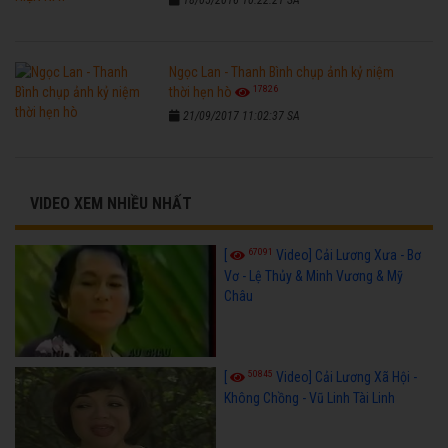
Ngọc Lan - Thanh Bình chụp ảnh kỷ niệm
17826
thời hẹn hò
21/09/2017 11:02:37 SA
VIDEO XEM NHIỀU NHẤT
67091
[
Video] Cải Lương Xưa - Bơ
Vơ - Lệ Thủy & Minh Vương & Mỹ
Châu
50845
[
Video] Cải Lương Xã Hội -
Không Chồng - Vũ Linh Tài Linh