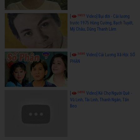
36023
[
Video] Bụi đời - Cải lương
trước 1975 Hùng Cường, Bạch Tuyết,
Mỹ Châu, Dũng Thanh Lâm
34585
[
Video] Cải Lương Xã Hội: SỐ
PHẬN
24592
[
Video] Kẻ Chợ Người Quê -
Vũ Linh, Tài Linh, Thanh Ngân, Tấn
Beo