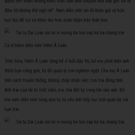
quyết êm thấm những khúc mắc dẫn đến chuyện như bây giờ. Đó là
điều tôi không thể ngờ tới". Nam diễn viên xin lỗi khán giả và hứa
học hỏi để cư xử khéo léo hơn, hoàn thiện bản thân hơn.
Ca sĩ kiêm diễn viên Viêm Á Luân.
Trên
Sina
, Viêm Á Luân từng kể ở tuổi dậy thì, bố mẹ phát hiện anh
thích bạn cùng giới, từ đó quản lý con nghiêm ngặt. Cha mẹ Á Luân
tính cách truyền thống, không chấp nhận việc con trai đồng tính.
Anh trai của tài tử mất sớm, mẹ cha đặt kỳ vọng lớn vào anh. Bố
mẹ nam diễn viên từng dọa tự tử nếu anh tiếp tục mối quan hệ với
bạn trai.