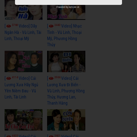
Powered by
netcore.vn
3768
3440
[
Video] Dãy
[
Video] Nhạc
Ngân Hà - Vũ Linh, Tài
Tình - Vũ Linh, Thoại
Linh, Thoại Mỹ
Mỹ, Phương Hồng
Thủy
4114
3966
[
Video] Cải
[
Video] Cải
Lương Xưa Hãy Ngủ
Lương Xưa Đi Biển -
Yên Niềm Đau - Vũ
Vũ Linh, Phương Hồng
Linh, Tài Linh
Thủy, Hương Lan,
Thanh Hằng
4433
3601
[
Video] Cải
[
Video] Cải