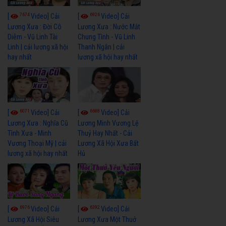
7674
6926
[
Video] Cải
[
Video] Cải
Lương Xưa : Đời Cô
Lương Xưa : Nước Mắt
Diễm - Vũ Linh Tài
Chung Tình - Vũ Linh
Linh | cải lương xã hội
Thanh Ngân | cải
hay nhất
lương xã hội hay nhất
6071
6688
[
Video] Cải
[
Video] Cải
Lương Xưa : Nghĩa Cũ
Lương Minh Vương Lệ
Tình Xưa - Minh
Thuỷ Hay Nhất - Cải
Vương Thoại Mỹ | cải
Lương Xã Hội Xưa Bất
lương xã hội hay nhất
Hủ
6976
6392
[
Video] Cải
[
Video] Cải
Lương Xã Hội Siêu
Lương Xưa Một Thuở