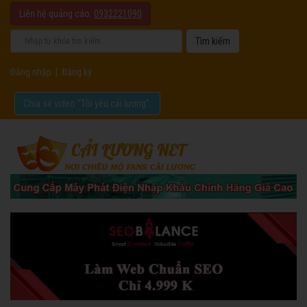
Liên hệ quảng cáo:
0932221090
Đăng nhập
|
Đăng ký
Chia sẻ video "Tôi yêu cải lương".