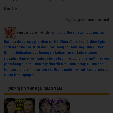
Như Anh
Nguồn: giaitri.vnexpress.net
Xem cải lương miễn phí:
cai luong
,
thu mua xe nuoc mia cu
,
thu mua do cu
,
may phat dien cu
,
Hát Chầu Văn
,
máy phát điện 3 pha
,
sach toi pham hoc
,
trich doan cai luong
,
thu mua may lanh cu
,
kem
flan
,
the hinh
,
nhac que huong mp3
,
nhac han mp3
,
nhac dance
mp3
,
nhac dance remix
,
nhac cho ba bau
,
nhac dong que mp3
,
nhac xua
pham hong que
,
thu mua may phat dien
,
thu mua laptop cu
,
sua nap
bon cau thong minh
,
sua bon cau thong minh
,
may lanh cu
,
thu mua do
cu tan binh
,
laptop cu
[VIDEO] CÓ THỂ BẠN QUAN TÂM