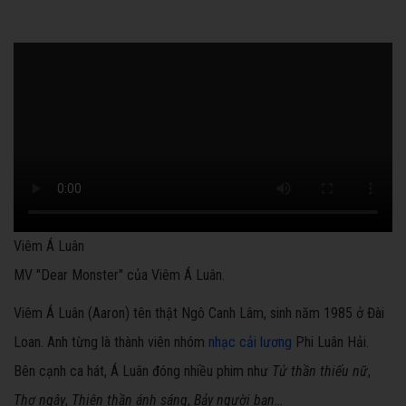
Viêm Á Luân
MV "Dear Monster" của Viêm Á Luân.
Viêm Á Luân (Aaron) tên thật Ngô Canh Lâm, sinh năm 1985 ở Đài
Loan. Anh từng là thành viên nhóm
nhạc cải lương
Phi Luân Hải.
Bên cạnh ca hát, Á Luân đóng nhiều phim như
Tử thần thiếu nữ
,
Thơ ngây
,
Thiên thần ánh sáng
,
Bảy người bạn
...