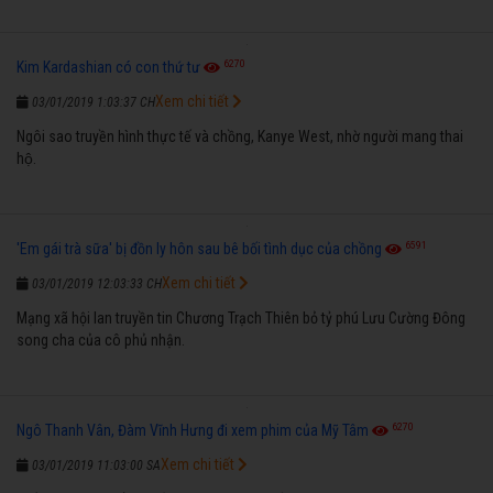
6270
Kim Kardashian có con thứ tư
Xem chi tiết
03/01/2019 1:03:37 CH
Ngôi sao truyền hình thực tế và chồng, Kanye West, nhờ người mang thai
hộ.
6591
'Em gái trà sữa' bị đồn ly hôn sau bê bối tình dục của chồng
Xem chi tiết
03/01/2019 12:03:33 CH
Mạng xã hội lan truyền tin Chương Trạch Thiên bỏ tỷ phú Lưu Cường Đông
song cha của cô phủ nhận.
6270
Ngô Thanh Vân, Đàm Vĩnh Hưng đi xem phim của Mỹ Tâm
Xem chi tiết
03/01/2019 11:03:00 SA