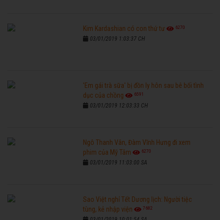
6270
Kim Kardashian có con thứ tư
03/01/2019 1:03:37 CH
'Em gái trà sữa' bị đồn ly hôn sau bê bối tình
6591
dục của chồng
03/01/2019 12:03:33 CH
Ngô Thanh Vân, Đàm Vĩnh Hưng đi xem
6270
phim của Mỹ Tâm
03/01/2019 11:03:00 SA
Sao Việt nghỉ Tết Dương lịch: Người tiệc
7682
tùng, kẻ nhập viện
03/01/2019 10:01:54 SA