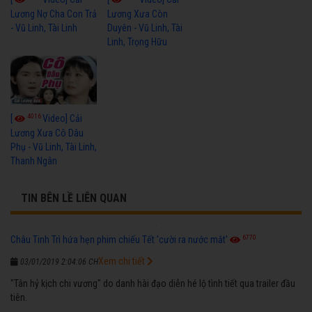
Lương Nợ Cha Con Trả
Lương Xưa Còn
- Vũ Linh, Tài Linh
Duyên - Vũ Linh, Tài
Linh, Trọng Hữu
4016
[
Video] Cải
Lương Xưa Cô Dâu
Phụ - Vũ Linh, Tài Linh,
Thanh Ngân
TIN BÊN LỀ LIÊN QUAN
6770
Châu Tinh Trì hứa hẹn phim chiếu Tết 'cười ra nước mắt'
Xem chi tiết
03/01/2019 2:04:06 CH
"Tân hỷ kịch chi vương" do danh hài đạo diễn hé lộ tình tiết qua trailer đầu
tiên.