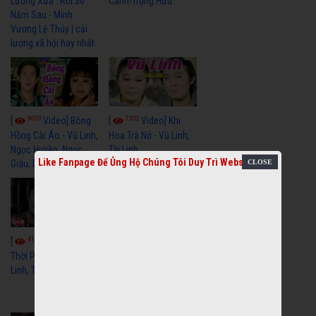
Cảnh-Trọng Hữu
Lương Xưa : Rồi 30
Năm Sau - Minh
Vương Lệ Thủy | cải
lương xã hội hay nhất
9059
7352
[
Video] Bông
[
Video] Khi
Hồng Cài Áo - Vũ Linh,
Hoa Trà Nở - Vũ Linh,
Ngọc Huyền, Ngọc
Tài Linh
Like Fanpage Để Ủng Hộ Chúng Tôi Duy Trì Website
Giàu, Diệp Lang
4110
[
Video] Một
3659
[
Video] Sóng
Thời Phóng Đãng - Vũ
Linh, Tài Linh, Chí Linh
Gió Làng Chài - Vũ
Linh, Tài Linh, Khánh
Tuấn