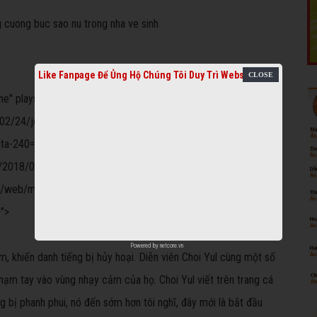
Like Fanpage Để Ủng Hộ Chúng Tôi Duy Trì Website
 playsinline="" webkit-playsinline=""
8/02/24/jo-jae-hyun-trong-phim-cross-1519471287.mp4"
ta-240="" data-
0p/2018/02/24/jo-jae-hyun-trong-phim-cross-1519471287.mp4"
ideo/web/mp4/2018/02/24/jo-jae-hyun-trong-phim-cross-
">
Powered by
netcore.vn
m, khiến danh tiếng bị hủy hoại. Diễn viên Choi Yul cùng một số
hạm tay vào vùng nhạy cảm của họ. Choi Yul viết trên trang cá
g bị phanh phui, nó đến sớm hơn tôi nghĩ, đây mới là bắt đầu