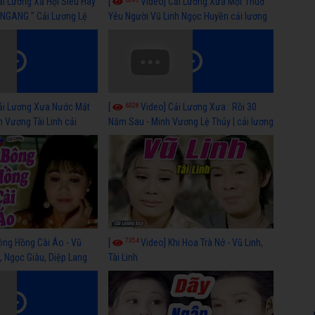
ải Lương Xã Hội Siêu Hay
[
Video] Cải Lương Xưa Một Thuở
NGANG " Cải Lương Lệ
Yêu Người Vũ Linh Ngọc Huyền cải lương
n, Hồng Nga
xã hội hay nhất
6328
ải Lương Xưa Nước Mắt
[
Video] Cải Lương Xưa : Rồi 30
h Vương Tài Linh cải
Năm Sau - Minh Vương Lệ Thủy | cải lương
 nhất
xã hội hay nhất
7354
ông Hồng Cài Áo - Vũ
[
Video] Khi Hoa Trà Nở - Vũ Linh,
, Ngọc Giàu, Diệp Lang
Tài Linh