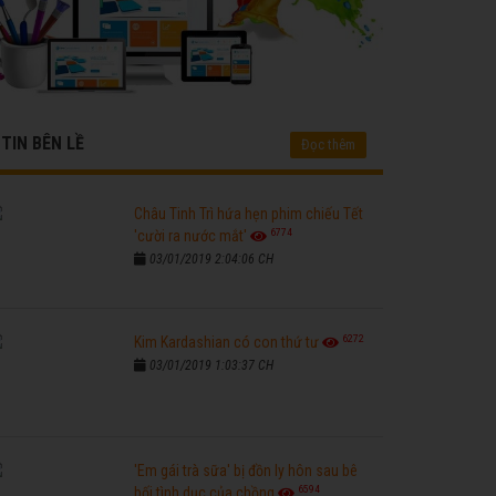
TIN BÊN LỀ
Đọc thêm
Châu Tinh Trì hứa hẹn phim chiếu Tết
6774
'cười ra nước mắt'
03/01/2019 2:04:06 CH
6272
Kim Kardashian có con thứ tư
03/01/2019 1:03:37 CH
'Em gái trà sữa' bị đồn ly hôn sau bê
6594
bối tình dục của chồng