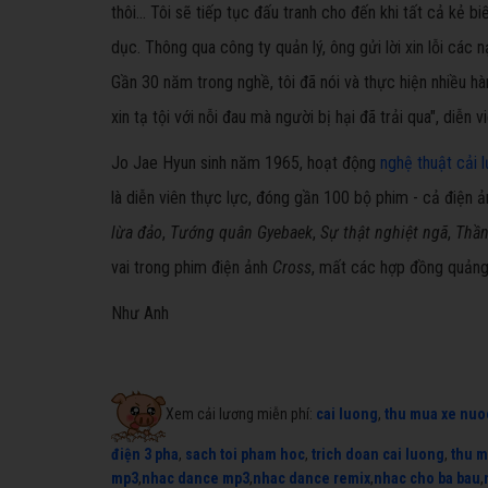
thôi... Tôi sẽ tiếp tục đấu tranh cho đến khi tất cả kẻ b
dục. Thông qua công ty quản lý, ông gửi lời xin lỗi các n
Gần 30 năm trong nghề, tôi đã nói và thực hiện nhiều hàn
xin tạ tội với nỗi đau mà người bị hại đã trải qua", diễn v
Jo Jae Hyun sinh năm 1965, hoạt động
nghệ thuật cải 
là diễn viên thực lực, đóng gần 100 bộ phim - cả điện 
lừa đảo
,
Tướng quân Gyebaek
,
Sự thật nghiệt ngã
,
Thần
vai trong phim điện ảnh
Cross
, mất các hợp đồng quảng
Như Anh
Xem cải lương miễn phí:
cai luong
,
thu mua xe nuo
điện 3 pha
,
sach toi pham hoc
,
trich doan cai luong
,
thu m
mp3
,
nhac dance mp3
,
nhac dance remix
,
nhac cho ba bau
,