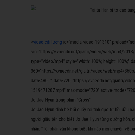
<
video cải lương
id="media-video-191310" preload="none"
src="https://v.vnecdn.net/giaitri/video/web/mp4/201
type="video/mp4" style="width: 100%; height: 100%;" da
360="https://v.vnecdn.net/giaitri/video/web/mp4/36
data-480="" data-720="https://v.vnecdn.net/giaitri/v
1519471287.mp4" max-mode="720" active-mode="720
Jo Jae Hyun trong phim "Cross"
Jo Jae Hyun dính bê bối quấy rối tình dục từ hồi đầu nă
người giấu tên cho biết Jo Jae Hyun từng cưỡng hôn, c
nhân: "Tôi phân vân không biết khi nào mọi chuyện về ôn