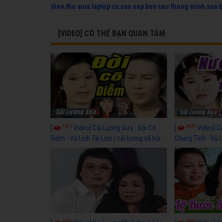
dien
,
thu mua laptop cu
,
sua nap bon cau thong minh
,
sua 
[VIDEO] CÓ THỂ BẠN QUAN TÂM
7677
6929
[
Video] Cải Lương Xưa : Đời Cô
[
Video] C
Diễm - Vũ Linh Tài Linh | cải lương xã hội
Chung Tình - Vũ 
hay nhất
lương xã hội hay
6690
6980