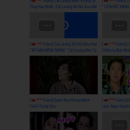
[
Video] Cải Lương Minh Vương Lệ
[
Video] C
Thuỷ Hay Nhất - Cải Lương Xã Hội Xưa Bất
" LỠ BƯỚC SANG 
Hủ
Thuỷ, Thanh Tuấ
5465
5740
[
Video] Cải Lương Xã Hội Siêu Hay
[
Video] C
" BỂ HẬN MÊNH MÔNG " Cải Lương Kim Tử
Chiều Ly Biệt Min
Long, Thanh Ngân Hay Nhất
lương xã hội hay
6044
9060
[
Video] Quán Nửa Khuya-Minh
[
Video] B
Cảnh-Trọng Hữu
Linh, Ngọc Huyền