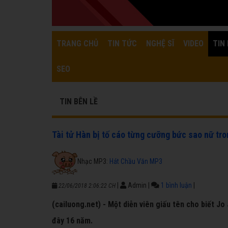
TRANG CHỦ
TIN TỨC
NGHỆ SĨ
VIDEO
TIN 
SEO
TIN BÊN LỀ
Tài tử Hàn bị tố cáo từng cưỡng bức sao nữ tro
Nhạc MP3:
Hát Chầu Văn MP3
|
Admin
|
1 bình luận
|
22/06/2018 2:06:22 CH
(cailuong.net) - Một diễn viên giấu tên cho biết J
đây 16 năm.