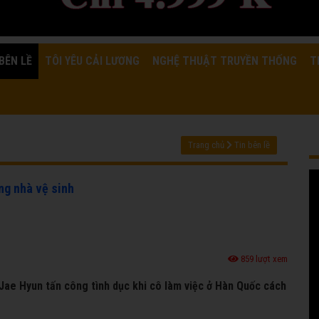
BÊN LỀ
TÔI YÊU CẢI LƯƠNG
NGHỆ THUẬT TRUYỀN THỐNG
T
Trang chủ
Tin bên lề
ng nhà vệ sinh
859 lượt xem
o Jae Hyun tấn công tình dục khi cô làm việc ở Hàn Quốc cách