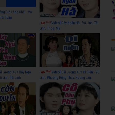
óng Gió Làng Chài - Vũ
hánh Tuấn
3770
[
Video] Dãy Ngân Hà - Vũ Linh, Tài
Linh, Thoại Mỹ
3966
ải Lương Xưa Hãy Ngủ
[
Video] Cải Lương Xưa Đi Biển - Vũ
 Linh, Tài Linh
Linh, Phương Hồng Thủy, Hương Lan,
Thanh Hằng