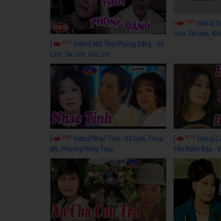
3659
[
Video] S
Linh, Tài Linh, K
4111
[
Video] Một Thời Phóng Đãng - Vũ
Linh, Tài Linh, Chí Linh
3441
4115
[
Video] Nhạc Tình - Vũ Linh, Thoại
[
Video] C
Mỹ, Phương Hồng Thủy
Yên Niềm Đau - Vũ