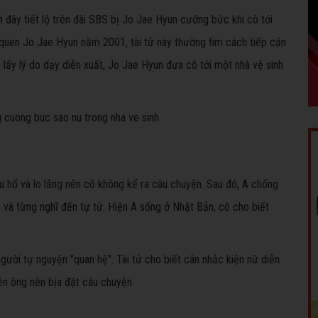
đây tiết lộ trên đài SBS bị Jo Jae Hyun cưỡng bức khi cô tới
 quen Jo Jae Hyun năm 2001, tài tử này thường tìm cách tiếp cận
 lấy lý do dạy diễn xuất, Jo Jae Hyun đưa cô tới một nhà vệ sinh
ấu hổ và lo lắng nên cô không kể ra câu chuyện. Sau đó, A chống
và từng nghĩ đến tự tử. Hiện A sống ở Nhật Bản, cô cho biết
ười tự nguyện "quan hệ". Tài tử cho biết cân nhắc kiện nữ diễn
iền ông nên bịa đặt câu chuyện.