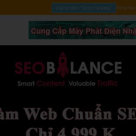
Đăng nhập
Chia sẻ video "Tôi yêu cải lương".