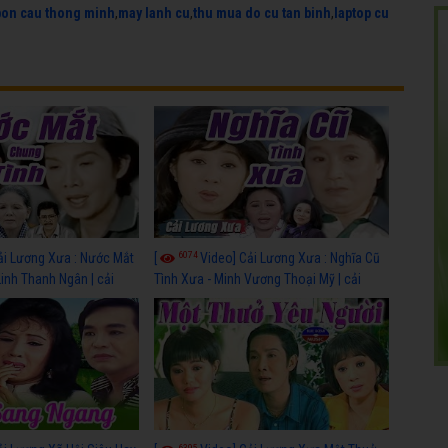
bon cau thong minh
,
may lanh cu
,
thu mua do cu tan binh
,
laptop cu
6074
ải Lương Xưa : Nước Mắt
[
Video] Cải Lương Xưa : Nghĩa Cũ
Linh Thanh Ngân | cải
Tình Xưa - Minh Vương Thoại Mỹ | cải
 nhất
lương xã hội hay nhất
6395