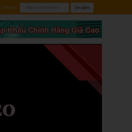
|
Đăng ký