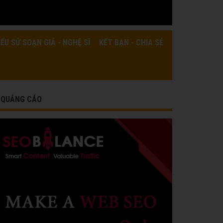
IỂU SỬ SOẠN GIẢ - NGHỆ SĨ
KẾT BẠN - CHIA SẺ
QUẢNG CÁO