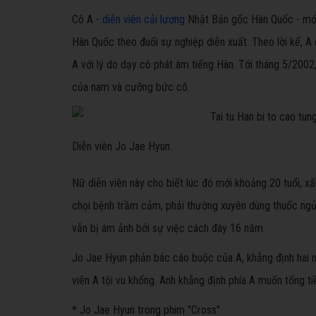
Cô A -
diễn viên cải lương
Nhật Bản gốc Hàn Quốc - mới 
Hàn Quốc theo đuổi sự nghiệp diễn xuất. Theo lời kể, A
A với lý do dạy cô phát âm tiếng Hàn. Tới tháng 5/2002,
của nam và cưỡng bức cô.
Diễn viên Jo Jae Hyun.
Nữ diễn viên này cho biết lúc đó mới khoảng 20 tuổi, x
chọi bệnh trầm cảm, phải thường xuyên dùng thuốc ngủ 
vẫn bị ám ảnh bởi sự việc cách đây 16 năm.
Jo Jae Hyun phản bác cáo buộc của A, khẳng định hai ng
viên A tội vu khống. Anh khẳng định phía A muốn tống t
* Jo Jae Hyun trong phim "Cross"