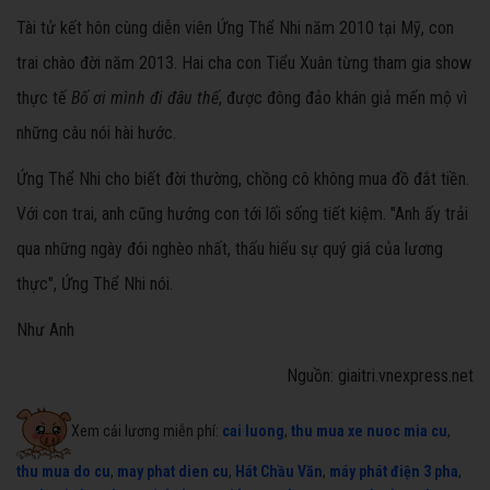
Tài tử kết hôn cùng diễn viên Ứng Thể Nhi năm 2010 tại Mỹ, con
trai chào đời năm 2013. Hai cha con Tiểu Xuân từng tham gia show
thực tế
Bố ơi mình đi đâu thế
, được đông đảo khán giả mến mộ vì
những câu nói hài hước.
Ứng Thể Nhi cho biết đời thường, chồng cô không mua đồ đắt tiền.
Với con trai, anh cũng hướng con tới lối sống tiết kiệm. "Anh ấy trải
qua những ngày đói nghèo nhất, thấu hiểu sự quý giá của lương
thực", Ứng Thể Nhi nói.
Như Anh
Nguồn: giaitri.vnexpress.net
Xem cải lương miễn phí:
cai luong
,
thu mua xe nuoc mia cu
,
thu mua do cu
,
may phat dien cu
,
Hát Chầu Văn
,
máy phát điện 3 pha
,