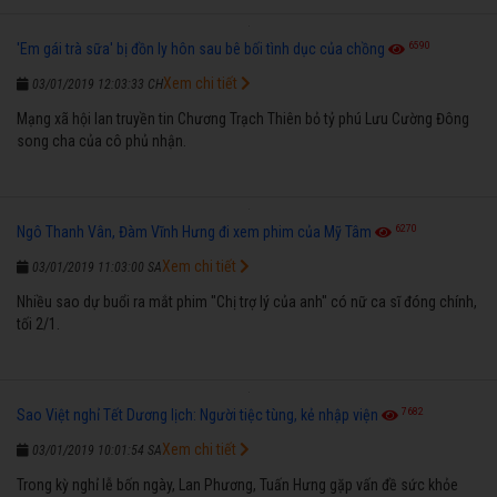
6590
'Em gái trà sữa' bị đồn ly hôn sau bê bối tình dục của chồng
Xem chi tiết
03/01/2019 12:03:33 CH
Mạng xã hội lan truyền tin Chương Trạch Thiên bỏ tỷ phú Lưu Cường Đông
song cha của cô phủ nhận.
6270
Ngô Thanh Vân, Đàm Vĩnh Hưng đi xem phim của Mỹ Tâm
Xem chi tiết
03/01/2019 11:03:00 SA
Nhiều sao dự buổi ra mắt phim "Chị trợ lý của anh" có nữ ca sĩ đóng chính,
tối 2/1.
7682
Sao Việt nghỉ Tết Dương lịch: Người tiệc tùng, kẻ nhập viện
Xem chi tiết
03/01/2019 10:01:54 SA
Trong kỳ nghỉ lễ bốn ngày, Lan Phương, Tuấn Hưng gặp vấn đề sức khỏe