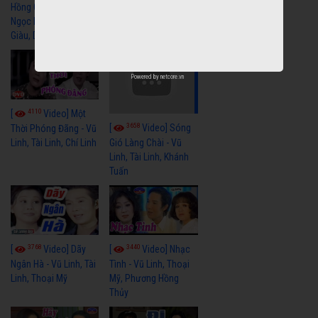
Hồng Cài Áo - Vũ Linh,
Hoa Trà Nở - Vũ Linh,
Ngọc Huyền, Ngọc
Tài Linh
Giàu, Diệp Lang
Powered by
netcore.vn
4110
[
Video] Một
3658
[
Video] Sóng
Thời Phóng Đãng - Vũ
Linh, Tài Linh, Chí Linh
Gió Làng Chài - Vũ
Linh, Tài Linh, Khánh
Tuấn
3768
3440
[
Video] Dãy
[
Video] Nhạc
Ngân Hà - Vũ Linh, Tài
Tình - Vũ Linh, Thoại
Linh, Thoại Mỹ
Mỹ, Phương Hồng
Thủy