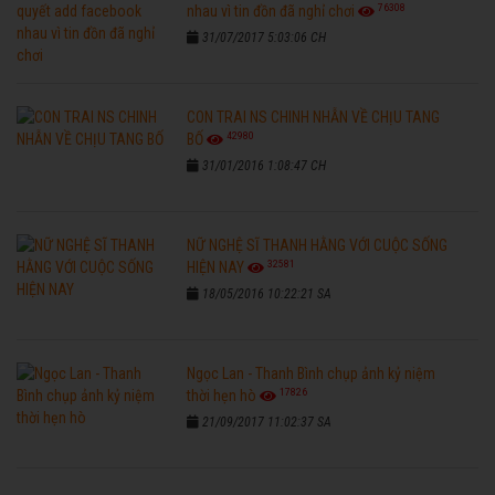
76308
nhau vì tin đồn đã nghỉ chơi
31/07/2017 5:03:06 CH
CON TRAI NS CHINH NHẪN VỀ CHỊU TANG
42980
BỐ
31/01/2016 1:08:47 CH
NỮ NGHỆ SĨ THANH HẰNG VỚI CUỘC SỐNG
32581
HIỆN NAY
18/05/2016 10:22:21 SA
Ngọc Lan - Thanh Bình chụp ảnh kỷ niệm
17826
thời hẹn hò
21/09/2017 11:02:37 SA