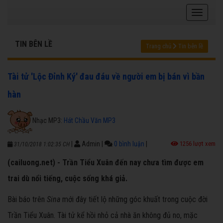
TIN BÊN LỀ
Trang chủ
Tin bên lề
Tài tử 'Lộc Đỉnh Ký' đau đáu về người em bị bán vì bần
hàn
Nhạc MP3:
Hát Chầu Văn MP3
|
Admin
|
0 bình luận
|
1256 lượt xem
31/10/2018 1:02:35 CH
(cailuong.net) - Trần Tiểu Xuân đến nay chưa tìm được em
trai dù nổi tiếng, cuộc sống khá giả.
Bài báo trên
Sina
mới đây tiết lộ những góc khuất trong cuộc đời
Trần Tiểu Xuân. Tài tử kể hồi nhỏ cả nhà ăn không đủ no, mặc