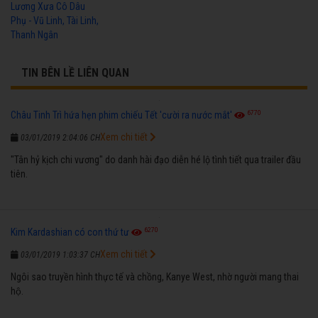
Lương Xưa Cô Dâu
Phụ - Vũ Linh, Tài Linh,
Thanh Ngân
TIN BÊN LỀ LIÊN QUAN
6770
Châu Tinh Trì hứa hẹn phim chiếu Tết 'cười ra nước mắt'
Xem chi tiết
03/01/2019 2:04:06 CH
"Tân hỷ kịch chi vương" do danh hài đạo diễn hé lộ tình tiết qua trailer đầu
tiên.
6270
Kim Kardashian có con thứ tư
Xem chi tiết
03/01/2019 1:03:37 CH
Ngôi sao truyền hình thực tế và chồng, Kanye West, nhờ người mang thai
hộ.