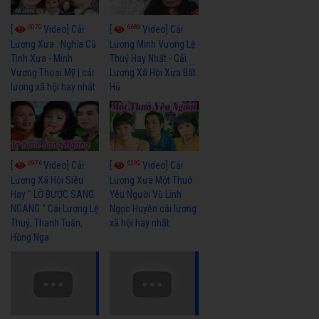
6070
6688
[
Video] Cải
[
Video] Cải
Lương Xưa : Nghĩa Cũ
Lương Minh Vương Lệ
Tình Xưa - Minh
Thuỷ Hay Nhất - Cải
Vương Thoại Mỹ | cải
Lương Xã Hội Xưa Bất
lương xã hội hay nhất
Hủ
6976
6392
[
Video] Cải
[
Video] Cải
Lương Xã Hội Siêu
Lương Xưa Một Thuở
Hay " LỠ BƯỚC SANG
Yêu Người Vũ Linh
NGANG " Cải Lương Lệ
Ngọc Huyền cải lương
Thuỷ, Thanh Tuấn,
xã hội hay nhất
Hồng Nga