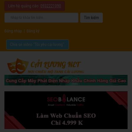
Liên hệ quảng cáo:
0932221090
Đăng nhập
|
Đăng ký
Chia sẻ video "Tôi yêu cải lương".