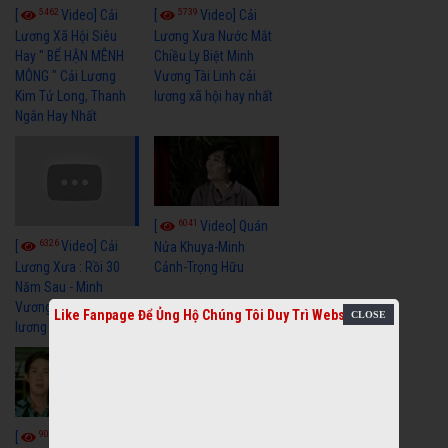
5462
5739
[
Video] Cải
[
Video] Cải
Lương Xã Hội Siêu
Lương Xưa Nước Mắt
Hay " BỂ HẬN MÊNH
Chiều Ly Biệt Minh
MÔNG " Cải Lương
Vương Tài Linh cải
Kim Tử Long, Thanh
lương xã hội hay nhất
Ngân Hay Nhất
6041
[
Video] Quán
6326
[
Video] Cải
Nửa Khuya-Minh
Cảnh-Trọng Hữu
Lương Xưa : Rồi 30
Năm Sau - Minh
Vương Lệ Thủy | cải
Like Fanpage Để Ủng Hộ Chúng Tôi Duy Trì Website
lương xã hội hay nhất
9059
7352
[
Video] Bông
[
Video] Khi