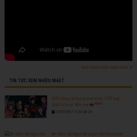
Xem thêm nhiều video khác
TIN TỨC XEM NHIỀU NHẤT
260 tuồng cải lương xưa trước 1975 hay
96205
nhất từ trước đến nay
17/07/2017 11:33:48 CH
Mr. Đàm, Hồ Ngọc Hà quyết add facebook