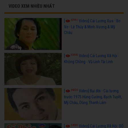
VIDEO XEM NHIỀU NHẤT
67091
[
Video] Cải Lương Xưa - Bơ
Vơ - Lệ Thủy & Minh Vương & Mỹ
Châu
50845
[
Video] Cải Lương Xã Hội -
Không Chồng - Vũ Linh Tài Linh
36023
[
Video] Bụi đời - Cải lương
trước 1975 Hùng Cường, Bạch Tuyết,
Mỹ Châu, Dũng Thanh Lâm
34585
[
Video] Cải Lương Xã Hội: SỐ