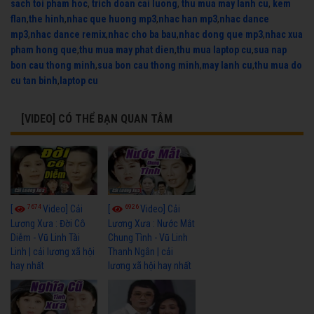
sach toi pham hoc
,
trich doan cai luong
,
thu mua may lanh cu
,
kem
flan
,
the hinh
,
nhac que huong mp3
,
nhac han mp3
,
nhac dance
mp3
,
nhac dance remix
,
nhac cho ba bau
,
nhac dong que mp3
,
nhac xua
pham hong que
,
thu mua may phat dien
,
thu mua laptop cu
,
sua nap
bon cau thong minh
,
sua bon cau thong minh
,
may lanh cu
,
thu mua do
cu tan binh
,
laptop cu
[VIDEO] CÓ THỂ BẠN QUAN TÂM
7674
6926
[
Video] Cải
[
Video] Cải
Lương Xưa : Đời Cô
Lương Xưa : Nước Mắt
Diễm - Vũ Linh Tài
Chung Tình - Vũ Linh
Linh | cải lương xã hội
Thanh Ngân | cải
hay nhất
lương xã hội hay nhất