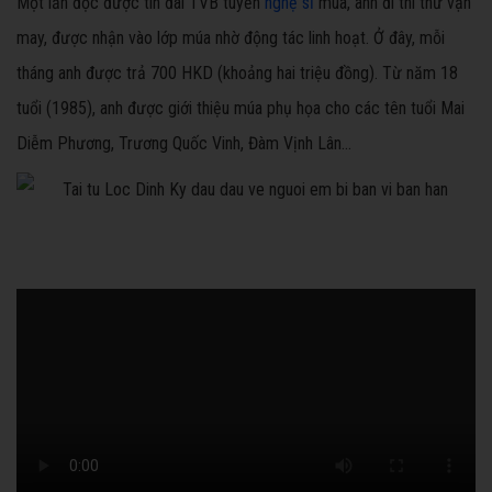
Một lần đọc được tin đài TVB tuyển
nghệ sĩ
múa, anh đi thi thử vận
may, được nhận vào lớp múa nhờ động tác linh hoạt. Ở đây, mỗi
tháng anh được trả 700 HKD (khoảng hai triệu đồng). Từ năm 18
tuổi (1985), anh được giới thiệu múa phụ họa cho các tên tuổi Mai
Diễm Phương, Trương Quốc Vinh, Đàm Vịnh Lân...