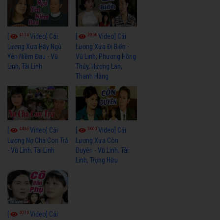
4114
3966
[
Video] Cải
[
Video] Cải
Lương Xưa Hãy Ngủ
Lương Xưa Đi Biển -
Yên Niềm Đau - Vũ
Vũ Linh, Phương Hồng
Linh, Tài Linh
Thủy, Hương Lan,
Thanh Hằng
4433
3600
[
Video] Cải
[
Video] Cải
Lương Nợ Cha Con Trả
Lương Xưa Còn
- Vũ Linh, Tài Linh
Duyên - Vũ Linh, Tài
Linh, Trọng Hữu
4016
[
Video] Cải