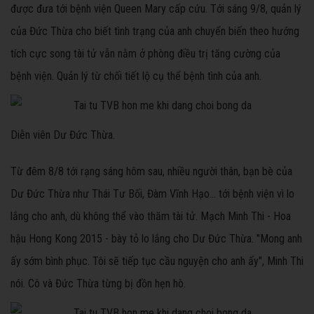
được đưa tới bệnh viện Queen Mary cấp cứu. Tới sáng 9/8, quản lý
của Đức Thừa cho biết tình trạng của anh chuyển biến theo hướng
tích cực song tài tử vẫn nằm ở phòng điều trị tăng cường của
bệnh viện. Quản lý từ chối tiết lộ cụ thể bệnh tình của anh.
Diễn viên Dư Đức Thừa.
Từ đêm 8/8 tới rạng sáng hôm sau, nhiều người thân, bạn bè của
Dư Đức Thừa như Thái Tư Bối, Đàm Vĩnh Hạo... tới bệnh viện vì lo
lắng cho anh, dù không thể vào thăm tài tử. Mạch Minh Thi - Hoa
hậu Hong Kong 2015 - bày tỏ lo lắng cho Dư Đức Thừa. "Mong anh
ấy sớm bình phục. Tôi sẽ tiếp tục cầu nguyện cho anh ấy", Minh Thi
nói. Cô và Đức Thừa từng bị đồn hẹn hò.