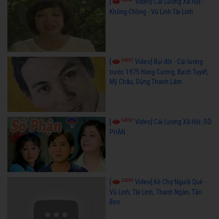
[
Video] Cải Lương Xã Hội -
Không Chồng - Vũ Linh Tài Linh
36027
[
Video] Bụi đời - Cải lương
trước 1975 Hùng Cường, Bạch Tuyết,
Mỹ Châu, Dũng Thanh Lâm
34592
[
Video] Cải Lương Xã Hội: SỐ
PHẬN
24595
[
Video] Kẻ Chợ Người Quê -
Vũ Linh, Tài Linh, Thanh Ngân, Tấn
Beo