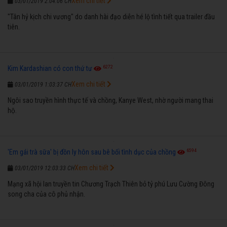
Xem chi tiết
03/01/2019 2:04:06 CH
"Tân hỷ kịch chi vương" do danh hài đạo diễn hé lộ tình tiết qua trailer đầu
tiên.
6272
Kim Kardashian có con thứ tư
Xem chi tiết
03/01/2019 1:03:37 CH
Ngôi sao truyền hình thực tế và chồng, Kanye West, nhờ người mang thai
hộ.
6594
'Em gái trà sữa' bị đồn ly hôn sau bê bối tình dục của chồng
Xem chi tiết
03/01/2019 12:03:33 CH
Mạng xã hội lan truyền tin Chương Trạch Thiên bỏ tỷ phú Lưu Cường Đông
song cha của cô phủ nhận.