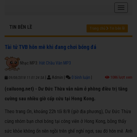
TIN BÊN LỀ
Trang chủ
Tin bên lề
Tài tử TVB hôn mê khi đang chơi bóng đá
Nhạc MP3:
Hát Chầu Văn MP3
|
Admin
|
0 bình luận
|
1086 lượt xem
09/08/2018 11:01:24 SA
(cailuong.net) - Dư Đức Thừa vẫn nằm ở phòng điều trị tăng
cường sau nhiều giờ cấp cứu tại Hong Kong.
Theo trang
On
, khoảng 22h tối 8/8 (giờ địa phương), Dư Đức Thừa
cùng nhóm bạn chơi bóng tại công viên ở Hong Kong, bỗng thấy
sức khỏe không ổn nên ngồi trên ghế nghỉ ngơi, sau đó hôn mê. Anh