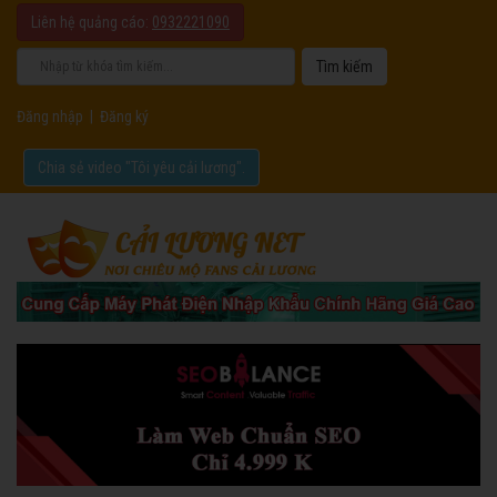
Liên hệ quảng cáo:
0932221090
Đăng nhập
|
Đăng ký
Chia sẻ video "Tôi yêu cải lương".