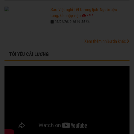
Sao Việt nghỉ Tết Dương lịch: Người tiệc
7686
tùng, kẻ nhập viện
03/01/2019 10:01:54 SA
Xem thêm nhiều tin khác
TÔI YÊU CẢI LƯƠNG