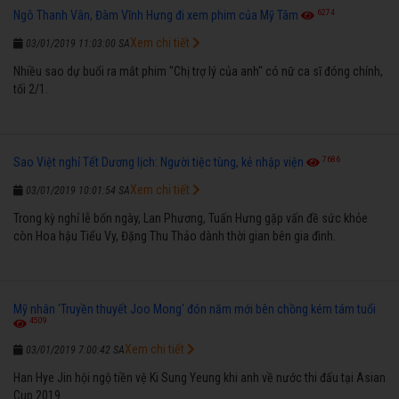
6274
Ngô Thanh Vân, Đàm Vĩnh Hưng đi xem phim của Mỹ Tâm
Xem chi tiết
03/01/2019 11:03:00 SA
Nhiều sao dự buổi ra mắt phim "Chị trợ lý của anh" có nữ ca sĩ đóng chính,
tối 2/1.
7686
Sao Việt nghỉ Tết Dương lịch: Người tiệc tùng, kẻ nhập viện
Xem chi tiết
03/01/2019 10:01:54 SA
Trong kỳ nghỉ lễ bốn ngày, Lan Phương, Tuấn Hưng gặp vấn đề sức khỏe
còn Hoa hậu Tiểu Vy, Đặng Thu Thảo dành thời gian bên gia đình.
Mỹ nhân 'Truyền thuyết Joo Mong' đón năm mới bên chồng kém tám tuổi
4509
Xem chi tiết
03/01/2019 7:00:42 SA
Han Hye Jin hội ngộ tiền vệ Ki Sung Yeung khi anh về nước thi đấu tại Asian
Cup 2019.