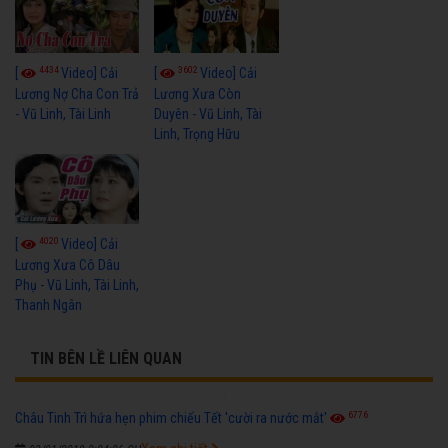
4434
3602
[
Video] Cải
[
Video] Cải
Lương Nợ Cha Con Trả
Lương Xưa Còn
- Vũ Linh, Tài Linh
Duyên - Vũ Linh, Tài
Linh, Trọng Hữu
4020
[
Video] Cải
Lương Xưa Cô Dâu
Phụ - Vũ Linh, Tài Linh,
Thanh Ngân
TIN BÊN LỀ LIÊN QUAN
6776
Châu Tinh Trì hứa hẹn phim chiếu Tết 'cười ra nước mắt'