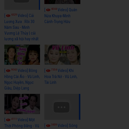
6044
[
Video] Quán
6329
[
Video] Cải
Nửa Khuya-Minh
Cảnh-Trọng Hữu
Lương Xưa : Rồi 30
Năm Sau - Minh
Vương Lệ Thủy | cải
lương xã hội hay nhất
9063
7354
[
Video] Bông
[
Video] Khi
Hồng Cài Áo - Vũ Linh,
Hoa Trà Nở - Vũ Linh,
Ngọc Huyền, Ngọc
Tài Linh
Giàu, Diệp Lang
4111
[
Video] Một
3659
[
Video] Sóng
Thời Phóng Đãng - Vũ