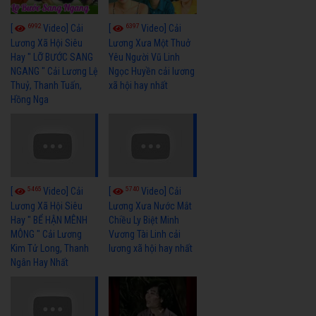
6992
6397
[
Video] Cải
[
Video] Cải
Lương Xã Hội Siêu
Lương Xưa Một Thuở
Hay " LỠ BƯỚC SANG
Yêu Người Vũ Linh
NGANG " Cải Lương Lệ
Ngọc Huyền cải lương
Thuỷ, Thanh Tuấn,
xã hội hay nhất
Hồng Nga
5465
5740
[
Video] Cải
[
Video] Cải
Lương Xã Hội Siêu
Lương Xưa Nước Mắt
Hay " BỂ HẬN MÊNH
Chiều Ly Biệt Minh
MÔNG " Cải Lương
Vương Tài Linh cải
Kim Tử Long, Thanh
lương xã hội hay nhất
Ngân Hay Nhất