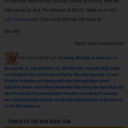
rối hào môn
,
Khoa thế đại
(tên khác:
Những kẻ ba hoa
). Hiện anh
tham gia hai dự án là
The Defected
và
Sát thủ
. Ngoài vai trò
diễn
viên cải lương
, Đức Thừa còn là bình luận viên bóng đá.
Như Anh
Nguồn: giaitri.vnexpress.net
Xem cải lương miễn phí:
cai luong
,
thu mua xe nuoc mia cu
,
thu mua do cu
,
may phat dien cu
,
Hát Chầu Văn
,
máy phát điện 3 pha
,
sach toi pham hoc
,
trich doan cai luong
,
thu mua may lanh cu
,
kem
flan
,
the hinh
,
nhac que huong mp3
,
nhac han mp3
,
nhac dance
mp3
,
nhac dance remix
,
nhac cho ba bau
,
nhac dong que mp3
,
nhac xua
pham hong que
,
thu mua may phat dien
,
thu mua laptop cu
,
sua nap
bon cau thong minh
,
sua bon cau thong minh
,
may lanh cu
,
thu mua do
cu tan binh
,
laptop cu
[VIDEO] CÓ THỂ BẠN QUAN TÂM