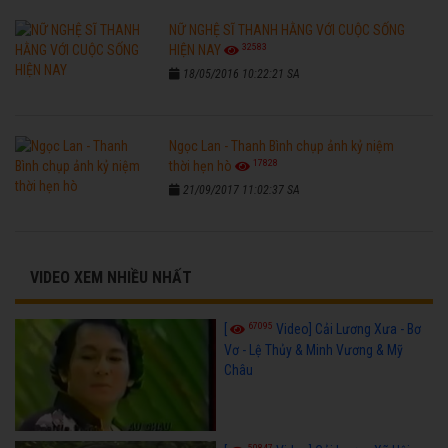
NỮ NGHỆ SĨ THANH HẰNG VỚI CUỘC SỐNG
32583
HIỆN NAY
18/05/2016 10:22:21 SA
Ngọc Lan - Thanh Bình chụp ảnh kỷ niệm
17828
thời hẹn hò
21/09/2017 11:02:37 SA
VIDEO XEM NHIỀU NHẤT
67095
[
Video] Cải Lương Xưa - Bơ
Vơ - Lệ Thủy & Minh Vương & Mỹ
Châu
50847