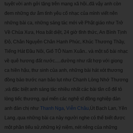
tuyệt vời anh gởi tặng trên mạng xã hội..đã vậy anh còn
đem những dư âm tình yêu cổ nhạc của mình viết nên
những bài ca, những sáng tác mới về Phật giáo như Trở
Về Chùa Xưa, Hoa bất diệt, 24 giờ tĩnh thức, An Bình Tịnh
Độ, Chân Nguyên Chân Hạnh Phúc, Khúc Thương Thầy,
Tiếng Hát Đầu Nôi, Giổ TÔ Nam Xuân.. và một số bài nhạc
về quê hương đất nước.....dường như rất hợp với giọng
ca hiền hậu, thư sinh của anh, những bài hát xót thương
đồng bào trước nạn bảo lụt như Chạnh Lòng Nhớ Thương
,và đặc biệt anh sáng tác nhiều nhất các bài tân cổ để tỏ
lòng tiếc thương, quí mến các nghệ sĩ đồng nghiệp đàn
anh đàn chị như
Thanh Nga
,
Viễn Châu
,Út Bạch Lan, Yên
Lang..qua những bài ca này người nghe có thể biết được
một phần tiểu sử,những kỷ niệm, nét riêng của những