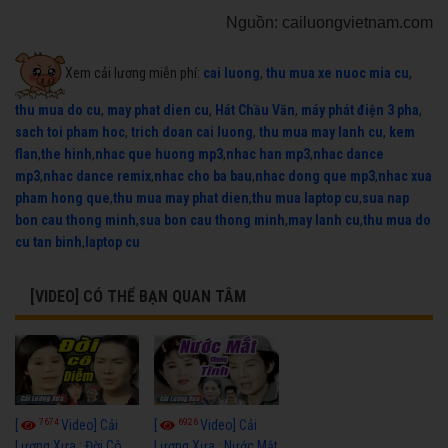
Nguồn: cailuongvietnam.com
Xem cải lương miễn phí:
cai luong
,
thu mua xe nuoc mia cu
,
thu mua do cu
,
may phat dien cu
,
Hát Chầu Văn
,
máy phát điện 3 pha
,
sach toi pham hoc
,
trich doan cai luong
,
thu mua may lanh cu
,
kem
flan
,
the hinh
,
nhac que huong mp3
,
nhac han mp3
,
nhac dance
mp3
,
nhac dance remix
,
nhac cho ba bau
,
nhac dong que mp3
,
nhac xua
pham hong que
,
thu mua may phat dien
,
thu mua laptop cu
,
sua nap
bon cau thong minh
,
sua bon cau thong minh
,
may lanh cu
,
thu mua do
cu tan binh
,
laptop cu
[VIDEO] CÓ THỂ BẠN QUAN TÂM
7674
6926
[
Video] Cải
[
Video] Cải
Lương Xưa : Đời Cô
Lương Xưa : Nước Mắt