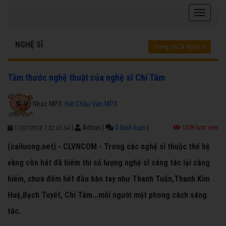
NGHỆ SĨ
Trang chủ
Nghệ sĩ
Tầm thước nghệ thuật của nghệ sĩ Chí Tâm
Nhạc MP3:
Hát Chầu Văn MP3
|
Admin
|
0 bình luận
|
1309 lượt xem
17/07/2018 7:02:03 SA
(cailuong.net) - CLVNCOM - Trong các nghệ sĩ thuộc thế hệ
vàng còn hát đã hiếm thì số lượng nghệ sĩ sáng tác lại càng
hiếm, chưa đếm hết đầu bàn tay như Thanh Tuấn,Thanh Kim
Huệ,Bạch Tuyết, Chí Tâm...mỗi người một phong cách sáng
tác.