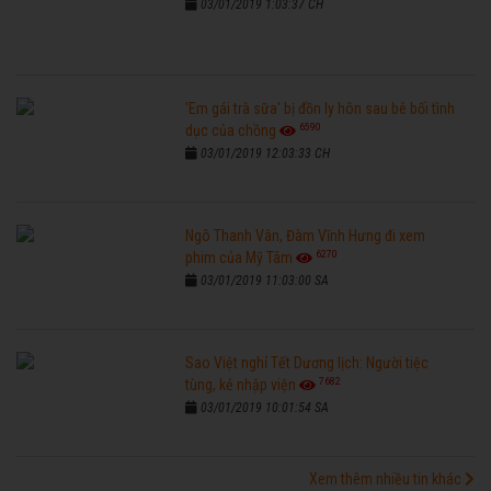
03/01/2019 1:03:37 CH
'Em gái trà sữa' bị đồn ly hôn sau bê bối tình
6590
dục của chồng
03/01/2019 12:03:33 CH
Ngô Thanh Vân, Đàm Vĩnh Hưng đi xem
6270
phim của Mỹ Tâm
03/01/2019 11:03:00 SA
Sao Việt nghỉ Tết Dương lịch: Người tiệc
7682
tùng, kẻ nhập viện
03/01/2019 10:01:54 SA
Xem thêm nhiều tin khác