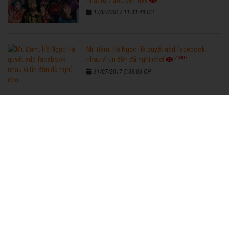
nhất từ trước đến nay
17/07/2017 11:33:48 CH
Mr. Đàm, Hồ Ngọc Hà quyết add facebook
76307
nhau vì tin đồn đã nghỉ chơi
31/07/2017 5:03:06 CH
CON TRAI NS CHINH NHẪN VỀ CHỊU TANG
42980
BỐ
31/01/2016 1:08:47 CH
NỮ NGHỆ SĨ THANH HẰNG VỚI CUỘC SỐNG
32581
HIỆN NAY
18/05/2016 10:22:21 SA
Ngọc Lan - Thanh Bình chụp ảnh kỷ niệm