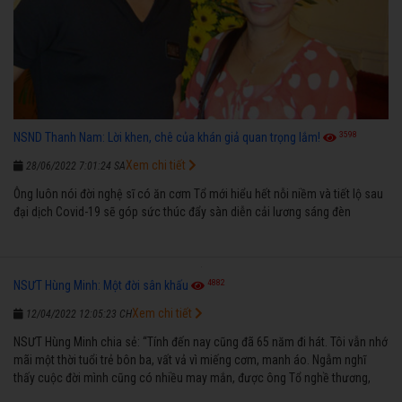
3598
NSND Thanh Nam: Lời khen, chê của khán giả quan trọng lắm!
Xem chi tiết
28/06/2022 7:01:24 SA
Ông luôn nói đời nghệ sĩ có ăn cơm Tổ mới hiểu hết nỗi niềm và tiết lộ sau
đại dịch Covid-19 sẽ góp sức thúc đẩy sàn diễn cải lương sáng đèn
4882
NSƯT Hùng Minh: Một đời sân khấu
Xem chi tiết
12/04/2022 12:05:23 CH
NSƯT Hùng Minh chia sẻ: “Tính đến nay cũng đã 65 năm đi hát. Tôi vẫn nhớ
mãi một thời tuổi trẻ bôn ba, vất vả vì miếng cơm, manh áo. Ngẫm nghĩ
thấy cuộc đời mình cũng có nhiều may mắn, được ông Tổ nghề thương,
nên từ một cậu bé nghèo chẳng biết hát xướng là gì, trong dòng đời xuôi