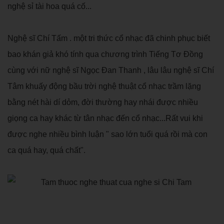
nghệ sỉ tài hoa quá cố...
Nghệ sĩ Chí Tấm . một tri thức cổ nhạc đã chinh phục biết
bao khán giả khó tính qua chương trình Tiếng Tơ Đồng
cùng với nữ nghệ sĩ Ngọc Đan Thanh , lâu lâu nghệ sĩ Chí
Tâm khuấy động bầu trời nghệ thuật cổ nhạc trầm lặng
bằng nét hài dí dỏm, đời thường hay nhái được nhiều
giọng ca hay khác từ tân nhạc đến cổ nhạc...Rất vui khi
được nghe nhiều bình luận " sao lớn tuổi quá rồi mà con
ca quá hay, quá chất".