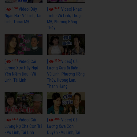
3768
3440
[
Video] Dãy
[
Video] Nhạc
Ngân Hà - Vũ Linh, Tài
Tình - Vũ Linh, Thoại
Linh, Thoại Mỹ
Mỹ, Phương Hồng
Thủy
4114
3966
[
Video] Cải
[
Video] Cải
Lương Xưa Hãy Ngủ
Lương Xưa Đi Biển -
Yên Niềm Đau - Vũ
Vũ Linh, Phương Hồng
Linh, Tài Linh
Thủy, Hương Lan,
Thanh Hằng
4433
3600
[
Video] Cải
[
Video] Cải
Lương Nợ Cha Con Trả
Lương Xưa Còn
- Vũ Linh, Tài Linh
Duyên - Vũ Linh, Tài