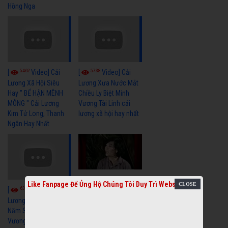
Hồng Nga
5462
5738
[
Video] Cải
[
Video] Cải
Lương Xã Hội Siêu
Lương Xưa Nước Mắt
Hay " BỂ HẬN MÊNH
Chiều Ly Biệt Minh
MÔNG " Cải Lương
Vương Tài Linh cải
Kim Tử Long, Thanh
lương xã hội hay nhất
Ngân Hay Nhất
6041
[
Video] Quán
Like Fanpage Để Ủng Hộ Chúng Tôi Duy Trì Website
6325
[
Video] Cải
Nửa Khuya-Minh
Cảnh-Trọng Hữu
Lương Xưa : Rồi 30
Năm Sau - Minh
Vương Lệ Thủy | cải