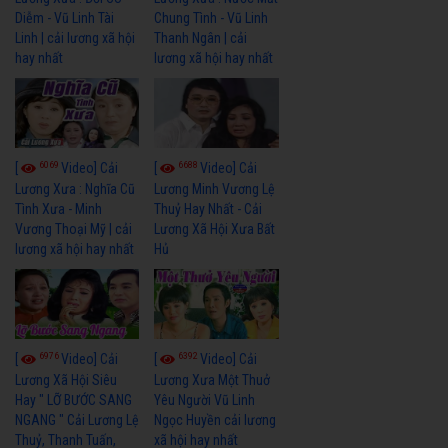
Diễm - Vũ Linh Tài
Chung Tình - Vũ Linh
Linh | cải lương xã hội
Thanh Ngân | cải
hay nhất
lương xã hội hay nhất
6069
6688
[
Video] Cải
[
Video] Cải
Lương Xưa : Nghĩa Cũ
Lương Minh Vương Lệ
Tình Xưa - Minh
Thuỷ Hay Nhất - Cải
Vương Thoại Mỹ | cải
Lương Xã Hội Xưa Bất
lương xã hội hay nhất
Hủ
6976
6392
[
Video] Cải
[
Video] Cải
Lương Xã Hội Siêu
Lương Xưa Một Thuở
Hay " LỠ BƯỚC SANG
Yêu Người Vũ Linh
NGANG " Cải Lương Lệ
Ngọc Huyền cải lương
Thuỷ, Thanh Tuấn,
xã hội hay nhất