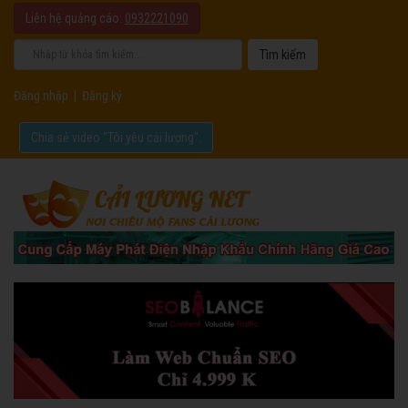
Liên hệ quảng cáo:
0932221090
Đăng nhập
|
Đăng ký
Chia sẻ video "Tôi yêu cải lương".