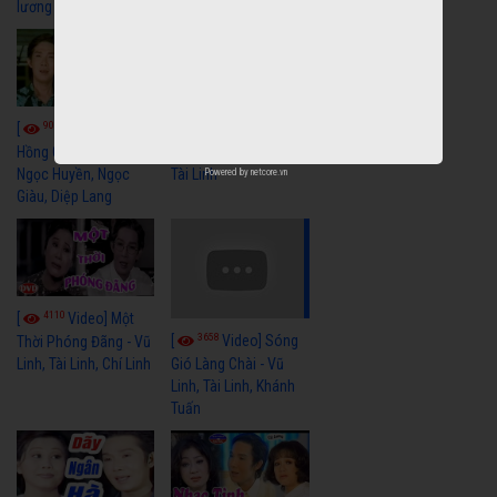
lương xã hội hay nhất
9059
7352
[
Video] Bông
[
Video] Khi
Hồng Cài Áo - Vũ Linh,
Hoa Trà Nở - Vũ Linh,
Ngọc Huyền, Ngọc
Tài Linh
Powered by
netcore.vn
Giàu, Diệp Lang
4110
[
Video] Một
3658
[
Video] Sóng
Thời Phóng Đãng - Vũ
Linh, Tài Linh, Chí Linh
Gió Làng Chài - Vũ
Linh, Tài Linh, Khánh
Tuấn