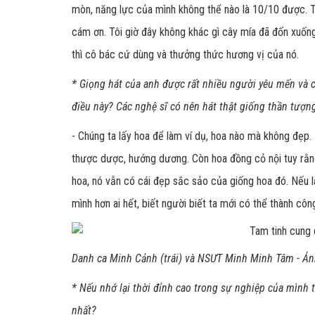
mòn, năng lực của mình không thể nào là 10/10 được. Tôi
cám ơn. Tôi giờ đây không khác gì cây mía đã đốn xuống
thì cô bác cứ dùng và thưởng thức hương vị của nó.
* Giọng hát của anh được rất nhiều người yêu mến và c
điều này? Các nghệ sĩ có nên hát thật giống thần tượn
- Chúng ta lấy hoa để làm ví dụ, hoa nào mà không đẹp
thược dược, hướng dương. Còn hoa đồng cỏ nội tuy rằn
hoa, nó vẫn có cái đẹp sắc sảo của giống hoa đó. Nếu là
mình hơn ai hết, biết người biết ta mới có thể thành côn
Danh ca Minh Cảnh (trái) và NSƯT Minh Minh Tâm - Ả
* Nếu nhớ lại thời đỉnh cao trong sự nghiệp của mình t
nhất?