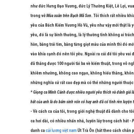
như đức Hưng Đạo Vương, đức Lý Thường Kiệt, Lê Lợi, vua
trong vở
Mùa xuân trên Bạch Mã Sơn
. Tôi thích rất nhiều khí
yêu của Bách Kiếm Vương Hồ Vũ, yêu như vậy mới thật là yê
yêu, đó là sự bình thường, là lý thường tình không ai tr
hồn, bằng trái tim, bằng từng giọt máu của mình thì đó mớ
vào khía cạnh đó nên tôi yêu. Ngoài ra cái để tôi yêu vai đ
đã thắng được 100 người tài ba về kiếm thuật, trong võ n
khiêm nhường, không cao ngạo, không hiếu thắng, không 
những nghĩa cử rất cao đẹp mà có thể những người thuộc 
*
Giọng ca Minh Cảnh được nhiều người yêu thích và đánh giá là r
hát của anh là do bẩm sinh vốn có hay anh đã cố tình rèn luyện 
- Về cách ca của tôi, trong giới nghệ thuật đã dành cho tô
ca hơi dài, có nhiều nhấn nhá, luyến láy trong cách hát -
danh ca
cải lương việt nam
Út Trà Ôn (hát theo cách chân 