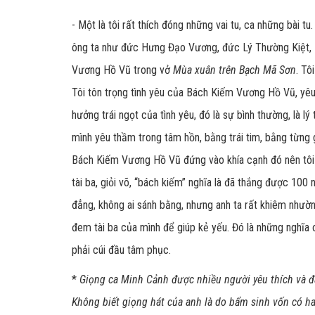
- Một là tôi rất thích đóng những vai tu, ca những bài tu
ông ta như đức Hưng Đạo Vương, đức Lý Thường Kiệt, Lê
Vương Hồ Vũ trong vở
Mùa xuân trên Bạch Mã Sơn
. Tô
Tôi tôn trọng tình yêu của Bách Kiếm Vương Hồ Vũ, yêu n
hưởng trái ngọt của tình yêu, đó là sự bình thường, là 
mình yêu thầm trong tâm hồn, bằng trái tim, bằng từng g
Bách Kiếm Vương Hồ Vũ đứng vào khía cạnh đó nên tôi yê
tài ba, giỏi võ, “bách kiếm” nghĩa là đã thắng được 100 
đẳng, không ai sánh bằng, nhưng anh ta rất khiêm nhườn
đem tài ba của mình để giúp kẻ yếu. Đó là những nghĩa
phải cúi đầu tâm phục.
*
Giọng ca Minh Cảnh được nhiều người yêu thích và đánh
Không biết giọng hát của anh là do bẩm sinh vốn có hay