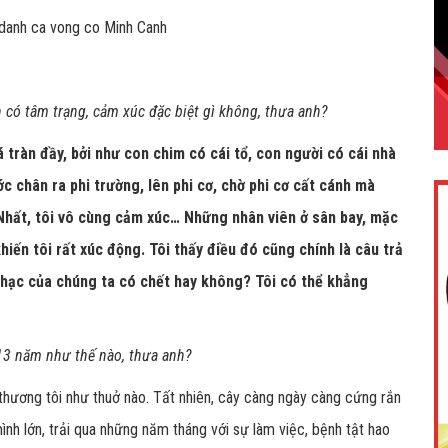
 có tâm trạng, cảm xúc đặc biệt gì không, thưa anh?
tràn đầy, bởi như con chim có cái tổ, con người có cái nhà
ớc chân ra phi trường, lên phi cơ, chờ phi cơ cất cánh mà
Nhất, tôi vô cùng cảm xúc… Những nhân viên ở sân bay, mặc
hiến tôi rất xúc động. Tôi thấy điều đó cũng chính là câu trả
ổ nhạc của chúng ta có chết hay không? Tôi có thể khẳng
13 năm như thế nào, thưa anh?
thương tôi như thuở nào. Tất nhiên, cây càng ngày càng cứng rắn
mình lớn, trải qua những năm tháng với sự làm việc, bệnh tật hao