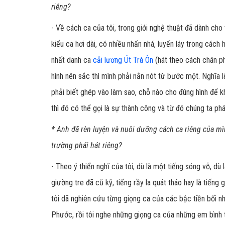
riêng?
- Về cách ca của tôi, trong giới nghệ thuật đã dành cho
kiểu ca hơi dài, có nhiều nhấn nhá, luyến láy trong cách 
nhất danh ca
cải lương
Út Trà Ôn
(hát theo cách chân 
hình nên sắc thì mình phải nắn nót từ bước một. Nghĩa l
phải biết ghép vào làm sao, chỗ nào cho đúng hình để k
thì đó có thể gọi là sự thành công và từ đó chúng ta phát
* Anh đã rèn luyện và nuôi dưỡng cách ca riêng của m
trường phái hát riêng?
- Theo ý thiển nghĩ của tôi, dù là một tiếng sóng vỗ, dù
giường tre đã cũ kỹ, tiếng rầy la quát tháo hay là tiếng
tôi dã nghiên cứu từng giọng ca của các bậc tiền bối n
Phước, rồi tôi nghe những giọng ca của những em bình 