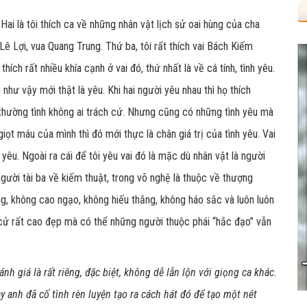
. Hai là tôi thích ca về những nhân vật lịch sử oai hùng của cha
 Lợi, vua Quang Trung. Thứ ba, tôi rất thích vai Bách Kiếm
i thích rất nhiều khía cạnh ở vai đó, thứ nhất là về cá tính, tình yêu.
hư vậy mới thật là yêu. Khi hai người yêu nhau thì họ thích
lý thường tình không ai trách cứ. Nhưng cũng có những tình yêu mà
iọt máu của mình thì đó mới thực là chân giá trị của tình yêu. Vai
u. Ngoài ra cái để tôi yêu vai đó là mặc dù nhân vật là người
người tài ba về kiếm thuật, trong võ nghệ là thuộc về thượng
g, không cao ngạo, không hiếu thắng, không háo sắc và luôn luôn
 cử rất cao đẹp mà có thể những người thuộc phái “hắc đạo” vẫn
 giá là rất riêng, đặc biệt, không dễ lẫn lộn với giọng ca khác.
 anh đã cố tình rèn luyện tạo ra cách hát đó để tạo một nét