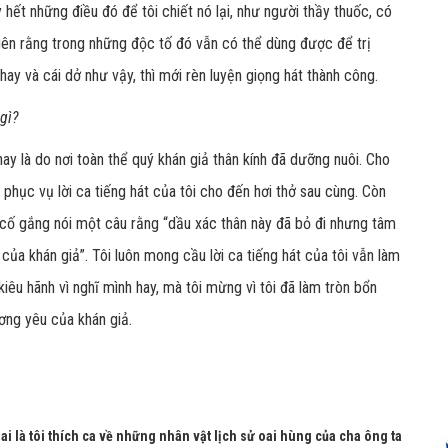
y hết những điều đó để tôi chiết nó lại, như người thầy thuốc, có
ên rằng trong những độc tố đó vẫn có thể dùng được để trị
ay và cái dở như vậy, thì mới rèn luyện giọng hát thành công.
gì?
ay là do nơi toàn thể quý khán giả thân kính đã dưỡng nuôi. Cho
 phục vụ lời ca tiếng hát của tôi cho đến hơi thở sau cùng. Còn
cố gắng nói một câu rằng “dầu xác thân này đã bỏ đi nhưng tâm
u của khán giả”. Tôi luôn mong cầu lời ca tiếng hát của tôi vẫn làm
 kiêu hãnh vì nghĩ mình hay, mà tôi mừng vì tôi đã làm tròn bổn
ơng yêu của khán giả.
Hai là tôi thích ca về những nhân vật lịch sử oai hùng của cha ông ta