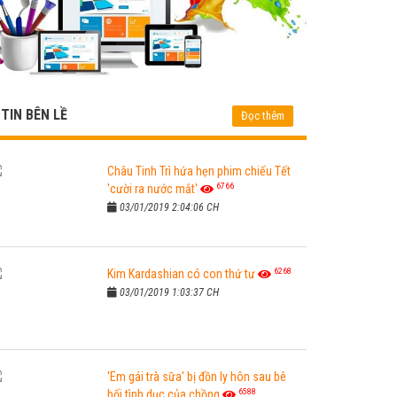
TIN BÊN LỀ
Đọc thêm
Châu Tinh Trì hứa hẹn phim chiếu Tết
6766
'cười ra nước mắt'
03/01/2019 2:04:06 CH
6268
Kim Kardashian có con thứ tư
03/01/2019 1:03:37 CH
'Em gái trà sữa' bị đồn ly hôn sau bê
6588
bối tình dục của chồng