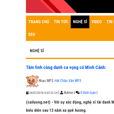
TRANG CHỦ
TIN TỨC
NGHỆ SĨ
VIDEO
TIN 
SEO
NGHỆ SĨ
Tâm tình cùng danh ca vọng cổ Minh Cảnh:
Nhạc MP3:
Hát Chầu Văn MP3
|
Admin
|
0 bình luận
|
24/07/2018 4:05:35 CH
(cailuong.net) - Với sự xúc động, nghệ sĩ tài danh
biểu diễn sau 13 năm xa quê hương.