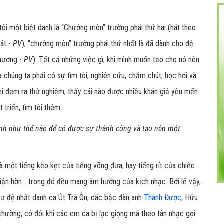
 tôi một biệt danh là “Chưởng môn” trường phái thứ hai (hát theo
hát -
PV
), “chưởng môn” trường phái thứ nhất là đã dành cho đệ
phương -
PV
). Tất cả những việc gì, khi mình muốn tạo cho nó nên
à chúng ta phải có sự tìm tòi, nghiên cứu, chăm chút, học hỏi và
hi đem ra thử nghiệm, thấy cái nào được nhiều khán giả yêu mến
 triển, tìm tòi thêm.
ình như thế nào để có được sự thành công và tạo nên một
 là một tiếng kẽo kẹt của tiếng võng đưa, hay tiếng rít của chiếc
 giận hờn... trong đó đều mang âm hưởng của kịch nhạc. Bởi lẽ vậy,
hư đệ nhất danh ca Út Trà Ôn, các bậc đàn anh
Thành Được
, Hữu
thường, có đôi khi các em ca bị lạc giọng mà theo tân nhạc gọi