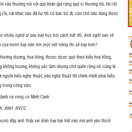
 vẫn thường nói với quý khán giả rằng quý vị thương tôi, tôi rất
 rồi, cái khúc nào đã hư thì cô bác bỏ đi, còn chỗ nào dùng được
Like Fanpage Để Ủng Hộ Chúng Tôi Duy Trì Website
ó nhiều nghệ sĩ sau này học hỏi cách hát đó. Anh nghĩ sao về
g của mình hay nên tìm một nét riêng thì sẽ hay hơn?
. Hướng dương, hoa hồng, thược dược quý theo kiểu hoa hồng,
g không hương, không sắc lắm nhưng chớ quên rằng nó cũng là
 người hiểu nghệ thuật, yêu nghệ thuật thì chính mình phải hiểu
g trong công việc.
Powered by
netcore.vn
nh: ẢNH: NVCC
rước đây, anh thấy vai diễn hay bài hát nào mà anh yêu thích