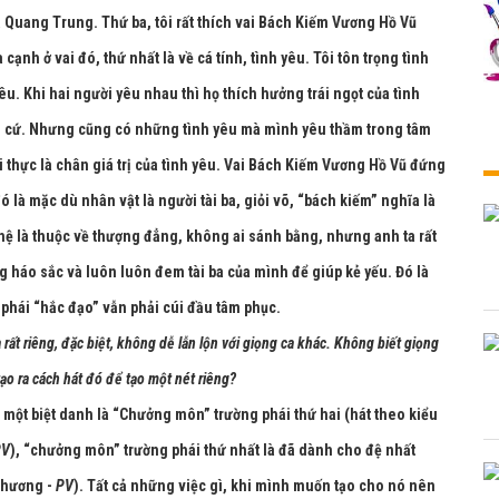
 Quang Trung. Thứ ba, tôi rất thích vai Bách Kiếm Vương Hồ Vũ
a cạnh ở vai đó, thứ nhất là về cá tính, tình yêu. Tôi tôn trọng tình
u. Khi hai người yêu nhau thì họ thích hưởng trái ngọt của tình
ách cứ. Nhưng cũng có những tình yêu mà mình yêu thầm trong tâm
i thực là chân giá trị của tình yêu. Vai Bách Kiếm Vương Hồ Vũ đứng
ó là mặc dù nhân vật là người tài ba, giỏi võ, “bách kiếm” nghĩa là
ghệ là thuộc về thượng đẳng, không ai sánh bằng, nhưng anh ta rất
háo sắc và luôn luôn đem tài ba của mình để giúp kẻ yếu. Đó là
phái “hắc đạo” vẫn phải cúi đầu tâm phục.
ất riêng, đặc biệt, không dễ lẫn lộn với giọng ca khác. Không biết giọng
tạo ra cách hát đó để tạo một nét riêng?
i một biệt danh là “Chưởng môn” trường phái thứ hai (hát theo kiểu
PV
), “chưởng môn” trường phái thứ nhất là đã dành cho đệ nhất
phương -
PV
). Tất cả những việc gì, khi mình muốn tạo cho nó nên