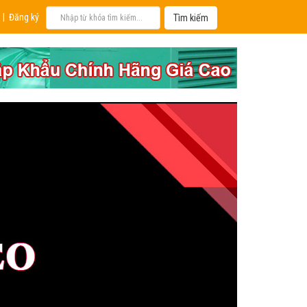
|
Đăng ký