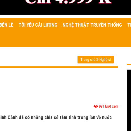
BÊN LỀ
TÔI YÊU CẢI LƯƠNG
NGHỆ THUẬT TRUYỀN THỐNG
T
Trang chủ
Nghệ sĩ
991 lượt xem
 Minh Cảnh đã có những chia sẻ tâm tình trong lần về nước