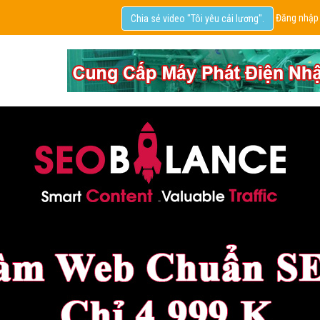
Đăng nhập
Chia sẻ video "Tôi yêu cải lương".