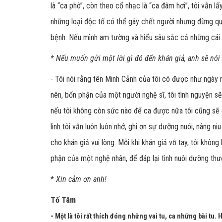
là “ca phô”, còn theo cổ nhạc là “ca đâm hơi”, tôi vẫn lấ
những loại độc tố có thể gây chết người nhưng đừng qu
bệnh. Nếu mình am tường và hiểu sâu sắc cả những cái h
* Nếu muốn gửi một lời gì đó đến khán giả, anh sẽ nói 
- Tôi nói rằng tên Minh Cảnh của tôi có được như ngày n
nên, bổn phận của một người nghệ sĩ, tôi tình nguyện sẽ
nếu tôi không còn sức nào để ca được nữa tôi cũng sẽ 
linh tôi vẫn luôn luôn nhớ, ghi ơn sự dưỡng nuôi, nâng ni
cho khán giả vui lòng. Mỗi khi khán giả vỗ tay, tôi không
phận của một nghệ nhân, để đáp lại tình nuôi dưỡng thư
*
Xin cảm ơn anh!
Tố Tâm
-
Một là tôi rất thích đóng những vai tu, ca những bài tu. 