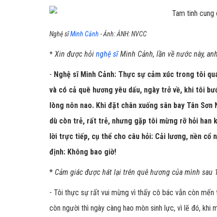
Nghệ sĩ
Minh Cảnh
- Ảnh: ẢNH: NVCC
Xin được hỏi
nghệ sĩ
Minh Cảnh, lần về nước này, anh
*
-
Nghệ sĩ Minh Cảnh: Thực sự cảm xúc trong tôi quá 
và có cả quê hương yêu dấu, ngày trở về, khi tôi bư
lòng nôn nao. Khi đặt chân xuống sân bay Tân Sơn 
dù còn trẻ, rất trẻ, nhưng gặp tôi mừng rỡ hỏi han k
lời trực tiếp, cụ thể cho câu hỏi: Cải lương, nền c
định: Không bao giờ!
*
Cảm giác được hát lại trên quê hương của mình sau 
- Tôi thực sự rất vui mừng vì thấy cô bác vẫn còn mến 
còn người thì ngày càng hao mòn sinh lực, vì lẽ đó, khi 