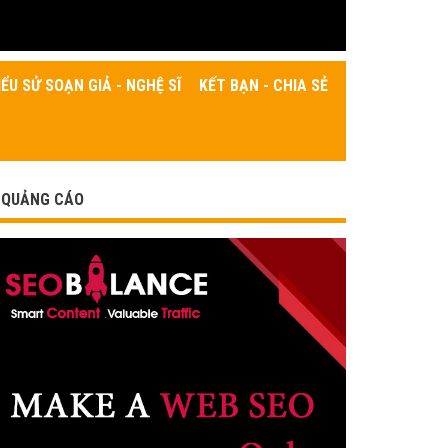
IỂU SỬ SOẠN GIẢ - NGHỆ SĨ
KẾT BẠN - CHIA SẺ
QUẢNG CÁO