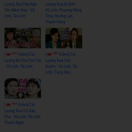
Lương Xưa Hãy Ngủ
Lương Xưa Đi Biển -
Yên Niềm Đau - Vũ
Vũ Linh, Phương Hồng
Linh, Tài Linh
Thủy, Hương Lan,
Thanh Hằng
4434
3602
[
Video] Cải
[
Video] Cải
Lương Nợ Cha Con Trả
Lương Xưa Còn
- Vũ Linh, Tài Linh
Duyên - Vũ Linh, Tài
Linh, Trọng Hữu
4020
[
Video] Cải
Lương Xưa Cô Dâu
Phụ - Vũ Linh, Tài Linh,
Thanh Ngân