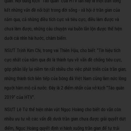
quân. Nội dung kịch "Táo quân" của HTV lần này là một bản tổng
kết những vấn đề nổi bật trong đời sống - xã hội ở trần gian của
năm qua, cả những điều tích cực và tiêu cực, điều làm được và
chưa làm được, những câu chuyện vui buồn lẫn lộn được thể hiện
dưới cái nhìn hài hước, châm biếm.
NSƯT Trịnh Kim Chi, trong vai Thiên Hậu, cho biết: "Tín hiệu tích
cực nhất của năm qua đó là thành tựu về vấn đề chống tiêu cực,
góp phần lấy lại niềm tin rất nhiều cho việc phát triển của trần gian;
những thành tích liên tiếp của bóng đá Việt Nam cũng làm nức lòng
người hâm mộ cả nước. Đây là 2 điểm nhấn của vở kịch "Táo quân
2019" của HTV".
NSƯT Lê Tứ thể hiện nhân vật Ngọc Hoàng cho biết do vẫn còn
nhiều ưu tư về các vấn đề dưới trần gian chưa được giải quyết dứt
điểm, Ngọc Hoàng quyết định vi hành xuống trần gian để tự trải