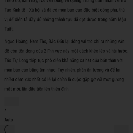
Theo đó, năm nay, NS Vân Dung và Quang Thắng đảm nhận vai trò
Táo Kinh tế - Xã hội và đã có màn báo cáo đặc biệt công phu, thú
vị để diễn tả đầy đủ những thành tựu đã đạt được trong năm Mậu
Tuất.
Ngọc Hoàng, Nam Tào, Bắc Đẩu lại đóng vai trò chỉ ra những vấn
đề còn tồn đọng của 2 lĩnh vực này một cách khéo léo và hài hước.
Táo Tự Long tiếp tục phô diễn khả năng ca hát của bản thân với
màn báo cáo bằng âm nhạc. Tuy nhiên, phần ấn tượng và để lại
nhiều cảm xúc nhất có lẽ lại chính là cuộc gặp gỡ với một gương
mặt mới, lần đầu tiên lên thiên đình.
Current
/
Time0:00
Duration0:45
Auto