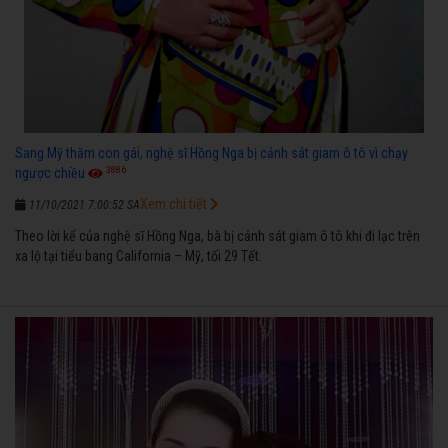
Sang Mỹ thăm con gái, nghệ sĩ Hồng Nga bị cảnh sát giam ô tô vì chạy
3886
ngược chiều
Xem chi tiết
11/10/2021 7:00:52 SA
Theo lời kể của nghệ sĩ Hồng Nga, bà bị cảnh sát giam ô tô khi đi lạc trên
xa lộ tại tiểu bang California – Mỹ, tối 29 Tết.