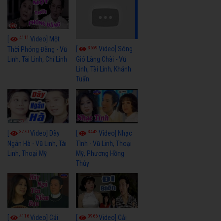
4111
[
Video] Một
3659
[
Video] Sóng
Thời Phóng Đãng - Vũ
Linh, Tài Linh, Chí Linh
Gió Làng Chài - Vũ
Linh, Tài Linh, Khánh
Tuấn
3770
3442
[
Video] Dãy
[
Video] Nhạc
Ngân Hà - Vũ Linh, Tài
Tình - Vũ Linh, Thoại
Linh, Thoại Mỹ
Mỹ, Phương Hồng
Thủy
4116
3966
[
Video] Cải
[
Video] Cải