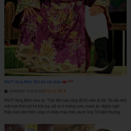
4884
NSƯT Hùng Minh: Một đời sân khấu
Xem chi tiết
12/04/2022 12:05:23 CH
NSƯT Hùng Minh chia sẻ: “Tính đến nay cũng đã 65 năm đi hát. Tôi vẫn nhớ
mãi một thời tuổi trẻ bôn ba, vất vả vì miếng cơm, manh áo. Ngẫm nghĩ
thấy cuộc đời mình cũng có nhiều may mắn, được ông Tổ nghề thương,
nên từ một cậu bé nghèo chẳng biết hát xướng là gì, trong dòng đời xuôi
ngược nhận được những cơ may để từng bước thành danh với nghiệp ca
diễn”.