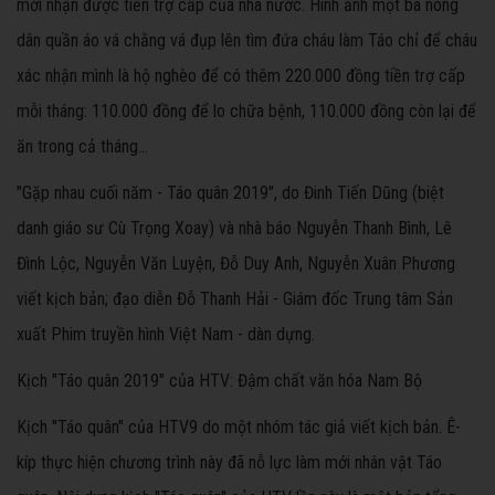
mới nhận được tiền trợ cấp của nhà nước. Hình ảnh một bà nông
dân quần áo vá chằng vá đụp lên tìm đứa cháu làm Táo chỉ để cháu
xác nhận mình là hộ nghèo để có thêm 220.000 đồng tiền trợ cấp
mỗi tháng: 110.000 đồng để lo chữa bệnh, 110.000 đồng còn lại để
ăn trong cả tháng…
"Gặp nhau cuối năm - Táo quân 2019", do Đinh Tiến Dũng (biệt
danh giáo sư Cù Trọng Xoay) và nhà báo Nguyễn Thanh Bình, Lê
Đình Lộc, Nguyễn Văn Luyện, Đỗ Duy Anh, Nguyễn Xuân Phương
viết kịch bản; đạo diễn Đỗ Thanh Hải - Giám đốc Trung tâm Sản
xuất Phim truyền hình Việt Nam - dàn dựng.
Kịch "Táo quân 2019" của HTV: Đậm chất văn hóa Nam Bộ
Kịch "Táo quân" của HTV9 do một nhóm tác giả viết kịch bản. Ê-
kíp thực hiện chương trình này đã nỗ lực làm mới nhân vật Táo