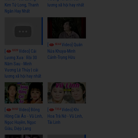
Kim Tử Long, Thanh
lương xã hội hay nhất
Ngân Hay Nhất
6044
[
Video] Quán
6328
[
Video] Cải
Nửa Khuya-Minh
Cảnh-Trọng Hữu
Lương Xưa : Rồi 30
Năm Sau - Minh
Vương Lệ Thủy | cải
lương xã hội hay nhất
9063
7354
[
Video] Bông
[
Video] Khi
Hồng Cài Áo - Vũ Linh,
Hoa Trà Nở - Vũ Linh,
Ngọc Huyền, Ngọc
Tài Linh
Giàu, Diệp Lang