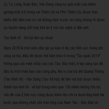
Lý, Tự Long, Xuân Bắc, Vân Dung cùng sự góp mặt của nhiều
gương mặt trẻ trong vai Thiên Lôi và Phó Thiên Lôi, được trao
nhiều đất diễn hơn so với những năm trước và cũng chứng tỏ được
sự duyên dáng, kết hợp khá ăn ý với các nghệ sĩ đàn anh.
Táo Kinh tế - Xã hội làm ảo thuật
Năm 2018 là một năm đầy ắp sự kiện ở đủ các lĩnh vực trong đời
sống xã hội, điều đó được thể hiện khá rõ trong "Táo quân 2019"
thông qua các màn chầu của các Táo. Đặc biệt, ê-kíp sáng tạo đã
đầu tư một màn báo cáo công phu, thú vị của bộ đôi Quang Thắng
(Táo Kinh tế) - Vân Dung (Táo Xã hội) để làm nổi bật được nhiều
thành tựu kinh tế - xã hội trong năm qua. Tất nhiên những tồn tại,
vấn đề của 2 lĩnh vực cũng được khéo léo chỉ ra dưới lăng kính hài
hước qua những chất vấn trào lộng của Nam Tào - Bắc Đẩu và