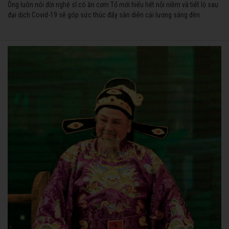
Ông luôn nói đời nghệ sĩ có ăn cơm Tổ mới hiểu hết nỗi niềm và tiết lộ sau
đại dịch Covid-19 sẽ góp sức thúc đẩy sàn diễn cải lương sáng đèn