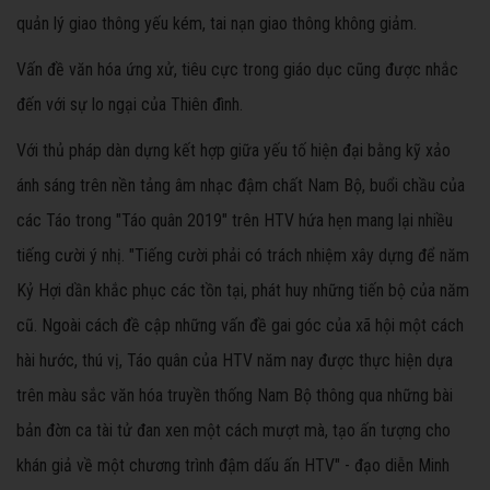
quản lý giao thông yếu kém, tai nạn giao thông không giảm.
Vấn đề văn hóa ứng xử, tiêu cực trong giáo dục cũng được nhắc
đến với sự lo ngại của Thiên đình.
Với thủ pháp dàn dựng kết hợp giữa yếu tố hiện đại bằng kỹ xảo
ánh sáng trên nền tảng âm nhạc đậm chất Nam Bộ, buổi chầu của
các Táo trong "Táo quân 2019" trên HTV hứa hẹn mang lại nhiều
tiếng cười ý nhị. "Tiếng cười phải có trách nhiệm xây dựng để năm
Kỷ Hợi dần khắc phục các tồn tại, phát huy những tiến bộ của năm
cũ. Ngoài cách đề cập những vấn đề gai góc của xã hội một cách
hài hước, thú vị, Táo quân của HTV năm nay được thực hiện dựa
trên màu sắc văn hóa truyền thống Nam Bộ thông qua những bài
bản đờn ca tài tử đan xen một cách mượt mà, tạo ấn tượng cho
khán giả về một chương trình đậm dấu ấn HTV" - đạo diễn Minh