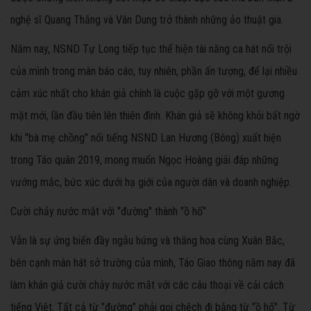
nghệ sĩ Quang Thắng và Vân Dung trở thành những ảo thuật gia.
Năm nay, NSND Tự Long tiếp tục thể hiện tài năng ca hát nổi trội
của mình trong màn báo cáo, tuy nhiên, phần ấn tượng, để lại nhiều
cảm xúc nhất cho khán giả chính là cuộc gặp gỡ với một gương
mặt mới, lần đầu tiên lên thiên đình. Khán giả sẽ không khỏi bất ngờ
khi "bà mẹ chồng" nổi tiếng NSND Lan Hương (Bông) xuất hiện
trong Táo quân 2019, mong muốn Ngọc Hoàng giải đáp những
vướng mắc, bức xúc dưới hạ giới của người dân và doanh nghiệp.
Cười chảy nước mắt với "đường" thành "ồ hố"
Vẫn là sự ứng biến đầy ngẫu hứng và thăng hoa cùng Xuân Bắc,
bên cạnh màn hát sở trường của mình, Táo Giao thông năm nay đã
làm khán giả cười chảy nước mắt với các câu thoại về cải cách
tiếng Việt. Tất cả từ "đường" phải gọi chệch đi bằng từ "ồ hố". Từ