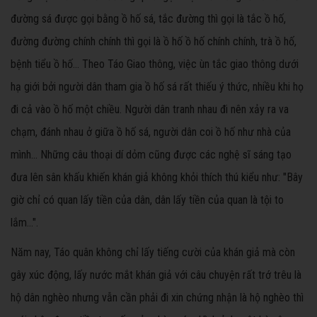
đường sá được gọi bằng ồ hố sá, tắc đường thì gọi là tắc ồ hố,
đường đường chính chính thì gọi là ồ hố ồ hố chính chính, trà ồ hố,
bệnh tiểu ồ hố… Theo Táo Giao thông, việc ùn tắc giao thông dưới
hạ giới bởi người dân tham gia ồ hố sá rất thiếu ý thức, nhiều khi họ
đi cả vào ồ hố một chiều. Người dân tranh nhau đi nên xảy ra va
chạm, đánh nhau ở giữa ồ hố sá, người dân coi ồ hố như nhà của
mình… Những câu thoại dí dỏm cũng được các nghệ sĩ sáng tạo
đưa lên sân khấu khiến khán giả không khỏi thích thú kiểu như: "Bây
giờ chỉ có quan lấy tiền của dân, dân lấy tiền của quan là tội to
lắm…".
Năm nay, Táo quân không chỉ lấy tiếng cười của khán giả mà còn
gây xúc động, lấy nước mắt khán giả với câu chuyện rất trớ trêu là
hộ dân nghèo nhưng vẫn cần phải đi xin chứng nhận là hộ nghèo thì