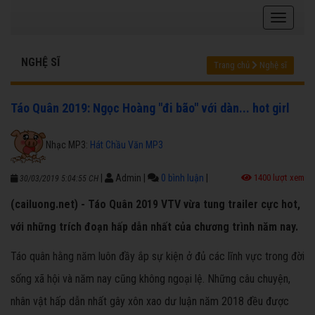
NGHỆ SĨ
Trang chủ
Nghệ sĩ
Táo Quân 2019: Ngọc Hoàng "đi bão" với dàn... hot girl
Nhạc MP3:
Hát Chầu Văn MP3
|
Admin
|
0 bình luận
|
1400 lượt xem
30/03/2019 5:04:55 CH
(cailuong.net) - Táo Quân 2019 VTV vừa tung trailer cực hot,
với những trích đoạn hấp dẫn nhất của chương trình năm nay.
Táo quân hằng năm luôn đầy ắp sự kiện ở đủ các lĩnh vực trong đời
sống xã hội và năm nay cũng không ngoại lệ. Những câu chuyện,
nhân vật hấp dẫn nhất gây xôn xao dư luận năm 2018 đều được