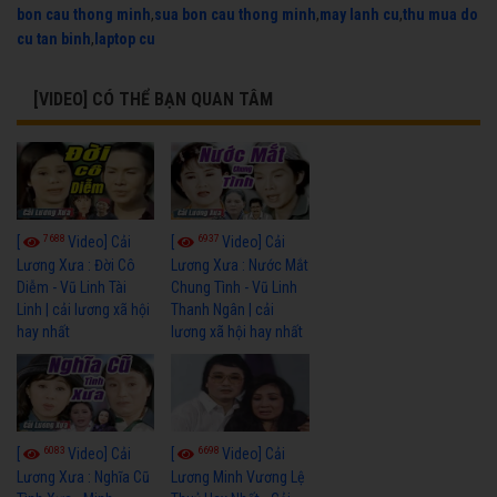
bon cau thong minh
,
sua bon cau thong minh
,
may lanh cu
,
thu mua do
cu tan binh
,
laptop cu
[VIDEO] CÓ THỂ BẠN QUAN TÂM
7688
6937
[
Video] Cải
[
Video] Cải
Lương Xưa : Đời Cô
Lương Xưa : Nước Mắt
Diễm - Vũ Linh Tài
Chung Tình - Vũ Linh
Linh | cải lương xã hội
Thanh Ngân | cải
hay nhất
lương xã hội hay nhất
6083
6698
[
Video] Cải
[
Video] Cải
Lương Xưa : Nghĩa Cũ
Lương Minh Vương Lệ