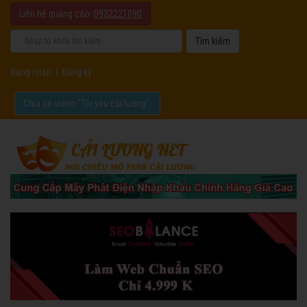
Liên hệ quảng cáo:
0932221090
Đăng nhập
|
Đăng ký
Chia sẻ video "Tôi yêu cải lương".