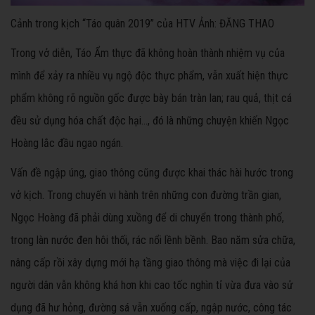
Cảnh trong kịch “Táo quân 2019” của HTV Ảnh: ĐĂNG THAO
Trong vở diễn, Táo Ẩm thực đã không hoàn thành nhiệm vụ của
mình để xảy ra nhiều vụ ngộ độc thực phẩm, vẫn xuất hiện thực
phẩm không rõ nguồn gốc được bày bán tràn lan; rau quả, thịt cá
đều sử dụng hóa chất độc hại..., đó là những chuyện khiến Ngọc
Hoàng lắc đầu ngao ngán.
Vấn đề ngập úng, giao thông cũng được khai thác hài hước trong
vở kịch. Trong chuyến vi hành trên những con đường trần gian,
Ngọc Hoàng đã phải dùng xuồng để di chuyển trong thành phố,
trong làn nước đen hôi thối, rác nổi lềnh bềnh. Bao năm sửa chữa,
nâng cấp rồi xây dựng mới hạ tầng giao thông mà việc đi lại của
người dân vẫn không khá hơn khi cao tốc nghìn tỉ vừa đưa vào sử
dụng đã hư hỏng, đường sá vẫn xuống cấp, ngập nước, công tác