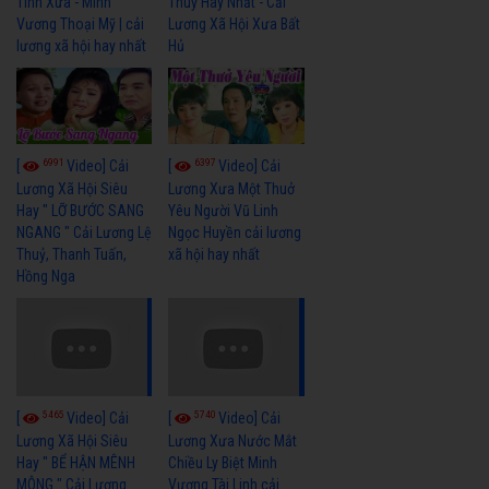
Tình Xưa - Minh
Thuỷ Hay Nhất - Cải
Vương Thoại Mỹ | cải
Lương Xã Hội Xưa Bất
lương xã hội hay nhất
Hủ
6991
6397
[
Video] Cải
[
Video] Cải
Lương Xã Hội Siêu
Lương Xưa Một Thuở
Hay " LỠ BƯỚC SANG
Yêu Người Vũ Linh
NGANG " Cải Lương Lệ
Ngọc Huyền cải lương
Thuỷ, Thanh Tuấn,
xã hội hay nhất
Hồng Nga
5465
5740
[
Video] Cải
[
Video] Cải
Lương Xã Hội Siêu
Lương Xưa Nước Mắt
Hay " BỂ HẬN MÊNH
Chiều Ly Biệt Minh
MÔNG " Cải Lương
Vương Tài Linh cải