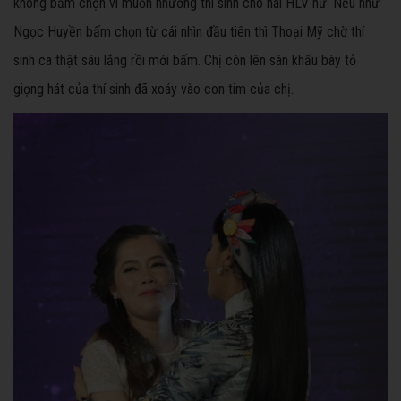
không bấm chọn vì muốn nhường thí sinh cho hai HLV nữ. Nếu như
Ngọc Huyền bấm chọn từ cái nhìn đầu tiên thì Thoại Mỹ chờ thí
sinh ca thật sâu lắng rồi mới bấm. Chị còn lên sân khấu bày tỏ
giọng hát của thí sinh đã xoáy vào con tim của chị.