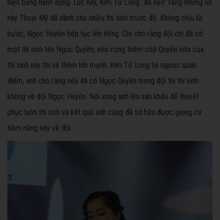
hiện bằng hành động. Lúc này, Kim Tử Long “đá xéo” rằng những lời
này Thoại Mỹ đã dành cho nhiều thí sinh trước đó. Không chịu lùi
bước, Ngọc Huyền tiếp tục lên tiếng. Chị cho rằng đội chị đã có
một thí sinh tên Ngọc Quyền, nếu cộng thêm chữ Quyền nữa của
thí sinh này thì sẽ thêm lớn mạnh. Kim Tử Long lại ngược quan
điểm, anh cho rằng nếu đã có Ngọc Quyền trong đội thì thí sinh
không về đội Ngọc Huyền. Nói xong anh lên sân khấu để thuyết
phục luôn thí sinh và kết quả anh cũng đã sở hữu được giọng ca
tiềm năng này về đội.