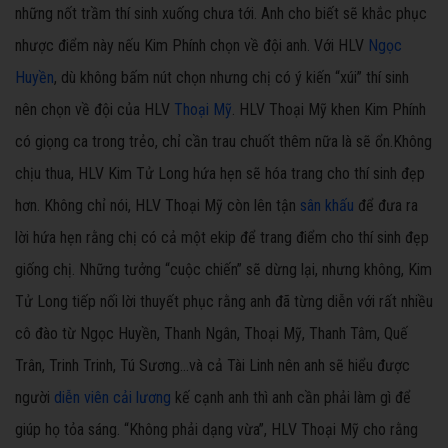
những nốt trầm thí sinh xuống chưa tới. Anh cho biết sẽ khắc phục
nhược điểm này nếu Kim Phính chọn về đội anh. Với HLV
Ngọc
Huyền
, dù không bấm nút chọn nhưng chị có ý kiến “xúi” thí sinh
nên chọn về đội của HLV
Thoại Mỹ
. HLV Thoại Mỹ khen Kim Phính
có giọng ca trong trẻo, chỉ cần trau chuốt thêm nữa là sẽ ổn.Không
chịu thua, HLV Kim Tử Long hứa hẹn sẽ hóa trang cho thí sinh đẹp
hơn. Không chỉ nói, HLV Thoại Mỹ còn lên tận
sân khấu
để đưa ra
lời hứa hẹn rằng chị có cả một ekip để trang điểm cho thí sinh đẹp
giống chị. Những tưởng “cuộc chiến” sẽ dừng lại, nhưng không, Kim
Tử Long tiếp nối lời thuyết phục rằng anh đã từng diễn với rất nhiều
cô đào từ Ngọc Huyền, Thanh Ngân, Thoại Mỹ, Thanh Tâm, Quế
Trân, Trinh Trinh, Tú Sương...và cả Tài Linh nên anh sẽ hiểu được
người
diễn viên cải lương
kế cạnh anh thì anh cần phải làm gì để
giúp họ tỏa sáng. “Không phải dạng vừa”, HLV Thoại Mỹ cho rằng