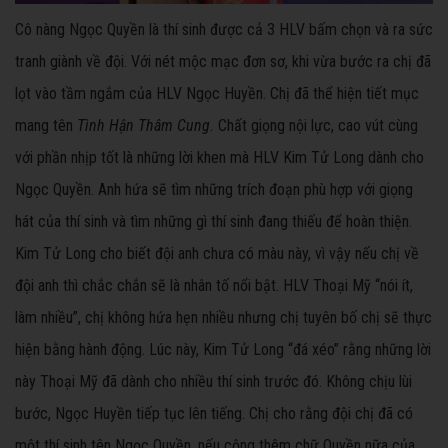
Cô nàng Ngọc Quyền là thí sinh được cả 3 HLV bấm chọn và ra sức
tranh giành về đội. Với nét mộc mạc đơn sơ, khi vừa bước ra chị đã
lọt vào tầm ngắm của HLV Ngọc Huyền. Chị đã thể hiện tiết mục
mang tên
Tình Hận Thâm Cung.
Chất giọng nội lực, cao vút cùng
với phần nhịp tốt là những lời khen mà HLV Kim Tử Long dành cho
Ngọc Quyền. Anh hứa sẽ tìm những trích đoạn phù hợp với giọng
hát của thí sinh và tìm những gì thí sinh đang thiếu để hoàn thiện.
Kim Tử Long cho biết đội anh chưa có màu này, vì vậy nếu chị về
đội anh thì chắc chắn sẽ là nhân tố nổi bật. HLV Thoại Mỹ “nói ít,
làm nhiều”, chị không hứa hẹn nhiều nhưng chị tuyên bố chị sẽ thực
hiện bằng hành động. Lúc này, Kim Tử Long “đá xéo” rằng những lời
này Thoại Mỹ đã dành cho nhiều thí sinh trước đó. Không chịu lùi
bước, Ngọc Huyền tiếp tục lên tiếng. Chị cho rằng đội chị đã có
một thí sinh tên Ngọc Quyền, nếu cộng thêm chữ Quyền nữa của