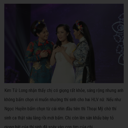
Kim Tử Long nhận thấy chị có giọng rất khỏe, sáng rộng nhưng anh
không bấm chọn vì muốn nhường thí sinh cho hai HLV nữ. Nếu như
Ngọc Huyền bấm chọn từ cái nhìn đầu tiên thì Thoại Mỹ chờ thí
sinh ca thật sâu lắng rồi mới bấm. Chị còn lên sân khấu bày tỏ
giọng hát của thí sinh đã xoáy vào con tim của chị.