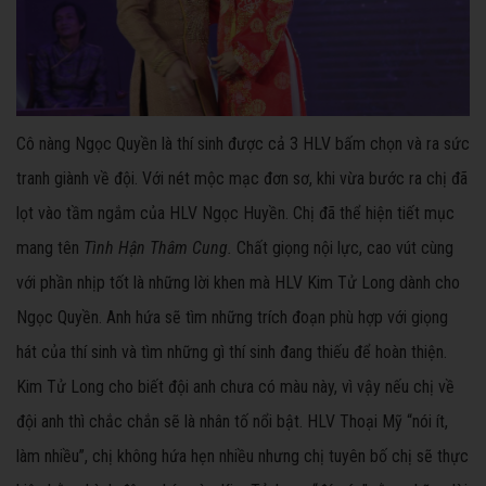
Cô nàng Ngọc Quyền là thí sinh được cả 3 HLV bấm chọn và ra sức
tranh giành về đội. Với nét mộc mạc đơn sơ, khi vừa bước ra chị đã
lọt vào tầm ngắm của HLV Ngọc Huyền. Chị đã thể hiện tiết mục
mang tên
Tình Hận Thâm Cung.
Chất giọng nội lực, cao vút cùng
với phần nhịp tốt là những lời khen mà HLV Kim Tử Long dành cho
Ngọc Quyền. Anh hứa sẽ tìm những trích đoạn phù hợp với giọng
hát của thí sinh và tìm những gì thí sinh đang thiếu để hoàn thiện.
Kim Tử Long cho biết đội anh chưa có màu này, vì vậy nếu chị về
đội anh thì chắc chắn sẽ là nhân tố nổi bật. HLV Thoại Mỹ “nói ít,
làm nhiều”, chị không hứa hẹn nhiều nhưng chị tuyên bố chị sẽ thực