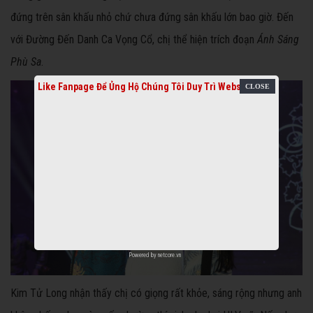
đứng trên sân khấu nhỏ chứ chưa đứng sân khấu lớn bao giờ. Đến
với Đường Đến Danh Ca Vọng Cổ, chị thể hiện trích đoạn
Ánh Sáng
Phù Sa
.
Like Fanpage Để Ủng Hộ Chúng Tôi Duy Trì Website
Powered by
netcore.vn
Kim Tử Long nhận thấy chị có giọng rất khỏe, sáng rộng nhưng anh