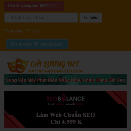
Liên hệ quảng cáo:
0932221090
Đăng nhập
|
Đăng ký
Chia sẻ video "Tôi yêu cải lương".