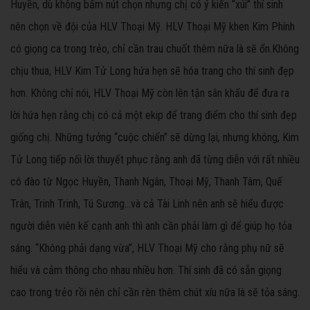
Huyền, dù không bấm nút chọn nhưng chị có ý kiến “xúi” thí sinh
nên chọn về đội của HLV Thoại Mỹ. HLV Thoại Mỹ khen Kim Phính
có giọng ca trong trẻo, chỉ cần trau chuốt thêm nữa là sẽ ổn.Không
chịu thua, HLV Kim Tử Long hứa hẹn sẽ hóa trang cho thí sinh đẹp
hơn. Không chỉ nói, HLV Thoại Mỹ còn lên tận sân khấu để đưa ra
lời hứa hẹn rằng chị có cả một ekip để trang điểm cho thí sinh đẹp
giống chị. Những tưởng “cuộc chiến” sẽ dừng lại, nhưng không, Kim
Tử Long tiếp nối lời thuyết phục rằng anh đã từng diễn với rất nhiều
cô đào từ Ngọc Huyền, Thanh Ngân, Thoại Mỹ, Thanh Tâm, Quế
Trân, Trinh Trinh, Tú Sương...và cả Tài Linh nên anh sẽ hiểu được
người diễn viên kế cạnh anh thì anh cần phải làm gì để giúp họ tỏa
sáng. “Không phải dạng vừa”, HLV Thoại Mỹ cho rằng phụ nữ sẽ
hiểu và cảm thông cho nhau nhiều hơn. Thí sinh đã có sẵn giọng
cao trong trẻo rồi nên chỉ cần rèn thêm chút xíu nữa là sẽ tỏa sáng.