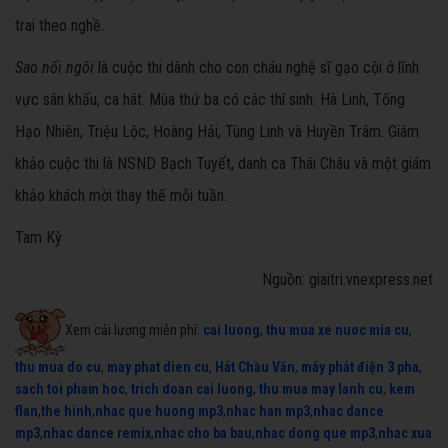
trai theo nghề.
Sao nối ngôi
là cuộc thi dành cho con cháu nghệ sĩ gạo cội ở lĩnh
vực sân khấu, ca hát. Mùa thứ ba có các thí sinh: Hà Linh, Tống
Hạo Nhiên, Triệu Lộc, Hoàng Hải, Tùng Linh và Huyền Trâm. Giám
khảo cuộc thi là NSND Bạch Tuyết, danh ca Thái Châu và một giám
khảo khách mời thay thế mỗi tuần.
Tam Kỳ
Nguồn: giaitri.vnexpress.net
Xem cải lương miễn phí:
cai luong
,
thu mua xe nuoc mia cu
,
thu mua do cu
,
may phat dien cu
,
Hát Chầu Văn
,
máy phát điện 3 pha
,
sach toi pham hoc
,
trich doan cai luong
,
thu mua may lanh cu
,
kem
flan
,
the hinh
,
nhac que huong mp3
,
nhac han mp3
,
nhac dance
mp3
,
nhac dance remix
,
nhac cho ba bau
,
nhac dong que mp3
,
nhac xua