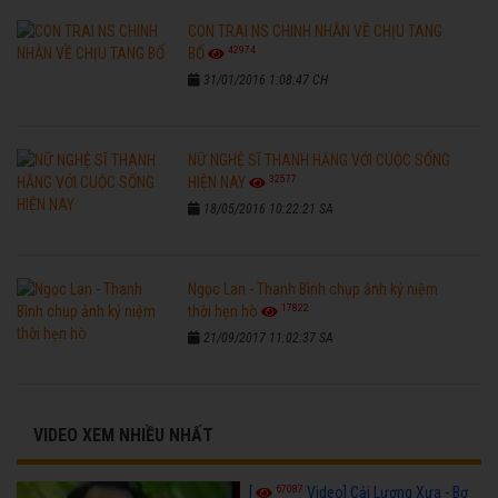
CON TRAI NS CHINH NHẪN VỀ CHỊU TANG
42974
BỐ
31/01/2016 1:08:47 CH
NỮ NGHỆ SĨ THANH HẰNG VỚI CUỘC SỐNG
32577
HIỆN NAY
18/05/2016 10:22:21 SA
Ngọc Lan - Thanh Bình chụp ảnh kỷ niệm
17822
thời hẹn hò
21/09/2017 11:02:37 SA
VIDEO XEM NHIỀU NHẤT
67087
[
Video] Cải Lương Xưa - Bơ