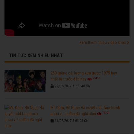
Xem thêm nhiều video khác
TIN TỨC XEM NHIỀU NHẤT
260 tuồng cải lương xưa trước 1975 hay
96197
nhất từ trước đến nay
17/07/2017 11:33:48 CH
Mr. Đàm, Hồ Ngọc Hà quyết add facebook
76301
nhau vì tin đồn đã nghỉ chơi
31/07/2017 5:03:06 CH