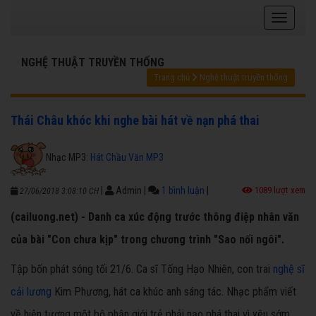
NGHỆ THUẬT TRUYỀN THỐNG
Trang chủ
Nghệ thuật truyền thống
Thái Châu khóc khi nghe bài hát về nạn phá thai
Nhạc MP3:
Hát Chầu Văn MP3
|
Admin
|
1 bình luận
|
1089 lượt xem
27/06/2018 3:08:10 CH
(cailuong.net) - Danh ca xúc động trước thông điệp nhân văn
của bài "Con chưa kịp" trong chương trình "Sao nối ngôi".
Tập bốn phát sóng tối 21/6. Ca sĩ Tống Hạo Nhiên, con trai
nghệ sĩ
cải lương
Kim Phương, hát ca khúc anh sáng tác. Nhạc phẩm viết
về hiện tượng một bộ phận giới trẻ phải nạo phá thai vì yêu sớm,