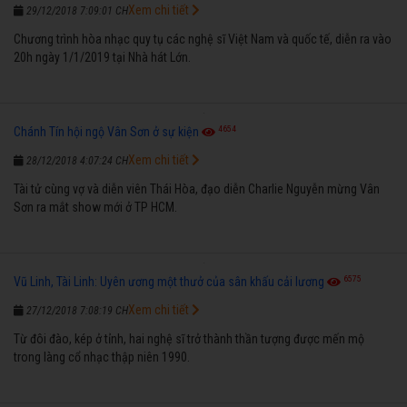
Xem chi tiết
29/12/2018 7:09:01 CH
Chương trình hòa nhạc quy tụ các nghệ sĩ Việt Nam và quốc tế, diễn ra vào
20h ngày 1/1/2019 tại Nhà hát Lớn.
4654
Chánh Tín hội ngộ Vân Sơn ở sự kiện
Xem chi tiết
28/12/2018 4:07:24 CH
Tài tử cùng vợ và diễn viên Thái Hòa, đạo diễn Charlie Nguyễn mừng Vân
Sơn ra mắt show mới ở TP HCM.
6575
Vũ Linh, Tài Linh: Uyên ương một thưở của sân khấu cải lương
Xem chi tiết
27/12/2018 7:08:19 CH
Từ đôi đào, kép ở tỉnh, hai nghệ sĩ trở thành thần tượng được mến mộ
trong làng cổ nhạc thập niên 1990.