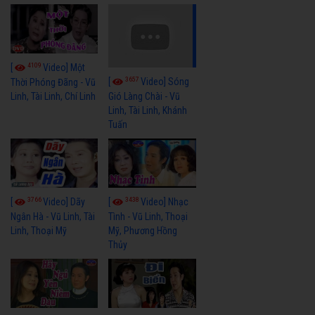
4109
[
Video] Một
3657
[
Video] Sóng
Thời Phóng Đãng - Vũ
Linh, Tài Linh, Chí Linh
Gió Làng Chài - Vũ
Linh, Tài Linh, Khánh
Tuấn
3766
3438
[
Video] Dãy
[
Video] Nhạc
Ngân Hà - Vũ Linh, Tài
Tình - Vũ Linh, Thoại
Linh, Thoại Mỹ
Mỹ, Phương Hồng
Thủy