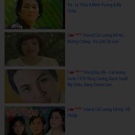
Vơ - Lệ Thủy & Minh Vương & Mỹ
Châu
50841
[
Video] Cải Lương Xã Hội -
Không Chồng - Vũ Linh Tài Linh
36016
[
Video] Bụi đời - Cải lương
trước 1975 Hùng Cường, Bạch Tuyết,
Mỹ Châu, Dũng Thanh Lâm
34580
[
Video] Cải Lương Xã Hội: SỐ
PHẬN