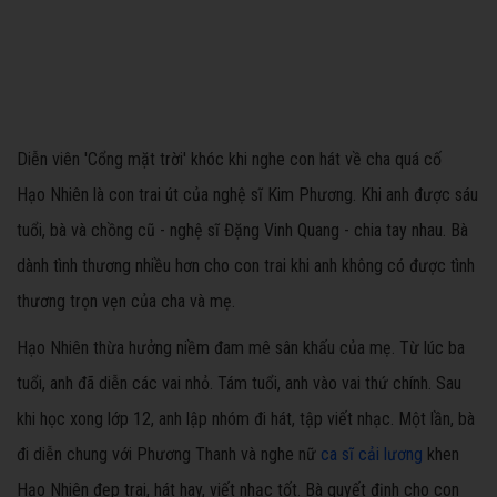
Diễn viên 'Cổng mặt trời' khóc khi nghe con hát về cha quá cố
Hạo Nhiên là con trai út của nghệ sĩ Kim Phương. Khi anh được sáu
tuổi, bà và chồng cũ - nghệ sĩ Đặng Vinh Quang - chia tay nhau. Bà
dành tình thương nhiều hơn cho con trai khi anh không có được tình
thương trọn vẹn của cha và mẹ.
Hạo Nhiên thừa hưởng niềm đam mê sân khấu của mẹ. Từ lúc ba
tuổi, anh đã diễn các vai nhỏ. Tám tuổi, anh vào vai thứ chính. Sau
khi học xong lớp 12, anh lập nhóm đi hát, tập viết nhạc. Một lần, bà
đi diễn chung với Phương Thanh và nghe nữ
ca sĩ cải lương
khen
Hạo Nhiên đẹp trai, hát hay, viết nhạc tốt. Bà quyết định cho con