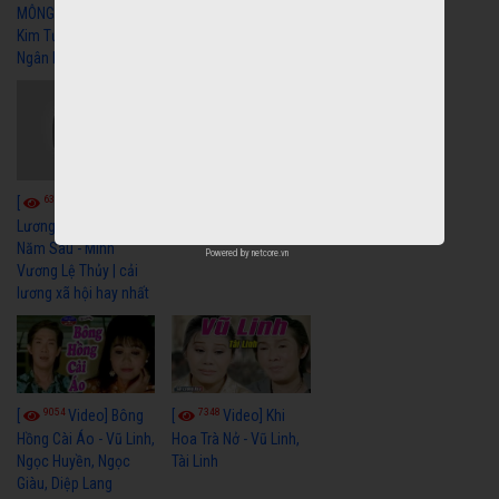
MÔNG " Cải Lương
Vương Tài Linh cải
Kim Tử Long, Thanh
lương xã hội hay nhất
Ngân Hay Nhất
6038
[
Video] Quán
6322
[
Video] Cải
Nửa Khuya-Minh
Cảnh-Trọng Hữu
Lương Xưa : Rồi 30
Năm Sau - Minh
Powered by
netcore.vn
Vương Lệ Thủy | cải
lương xã hội hay nhất
9054
7348
[
Video] Bông
[
Video] Khi
Hồng Cài Áo - Vũ Linh,
Hoa Trà Nở - Vũ Linh,
Ngọc Huyền, Ngọc
Tài Linh
Giàu, Diệp Lang