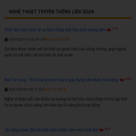
NGHỆ THUẬT TRUYỀN THỐNG LIÊN QUAN
5128
Triển lãm ảnh nude là sự kiện nhiếp ảnh tiêu biểu trong năm
Xem chi tiết
03/01/2019 12:03:49 CH
Sự kiện được nhận xét thu hút sự quan tâm của công chúng, giúp người
xem có cái nhìn cởi mở hơn về ảnh nude.
5349
Kim Tử Long: 'Tôi lỗ hàng trăm triệu vì gây dựng sân khấu cải lương'
Xem chi tiết
02/01/2019 5:06:17 CH
Nghệ sĩ nhận xét sân khấu cải lương xã hội hóa chưa nhận hỗ trợ kịp thời
từ cơ quan chức năng nên liên tục lỗ nặng khi hoạt động.
4218
Tài năng violin 20 tuổi biểu diễn chào năm mới ở Hà Nội