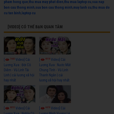
pham hong que
,
thu mua may phat dien
,
thu mua laptop cu
,
sua nap
bon cau thong minh
,
sua bon cau thong minh
,
may lanh cu
,
thu mua do
cu tan binh
,
laptop cu
[VIDEO] CÓ THỂ BẠN QUAN TÂM
7665
6918
[
Video] Cải
[
Video] Cải
Lương Xưa : Đời Cô
Lương Xưa : Nước Mắt
Diễm - Vũ Linh Tài
Chung Tình - Vũ Linh
Linh | cải lương xã hội
Thanh Ngân | cải
hay nhất
lương xã hội hay nhất
6055
6678
[
Video] Cải
[
Video] Cải
Lương Xưa : Nghĩa Cũ
Lương Minh Vương Lệ