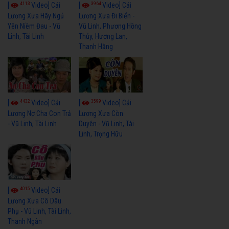
4113
3964
[
Video] Cải
[
Video] Cải
Lương Xưa Hãy Ngủ
Lương Xưa Đi Biển -
Yên Niềm Đau - Vũ
Vũ Linh, Phương Hồng
Linh, Tài Linh
Thủy, Hương Lan,
Thanh Hằng
4432
3599
[
Video] Cải
[
Video] Cải
Lương Nợ Cha Con Trả
Lương Xưa Còn
- Vũ Linh, Tài Linh
Duyên - Vũ Linh, Tài
Linh, Trọng Hữu
4015
[
Video] Cải
Lương Xưa Cô Dâu
Phụ - Vũ Linh, Tài Linh,
Thanh Ngân