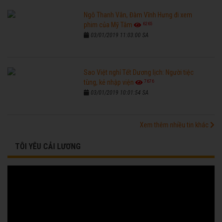
Ngô Thanh Vân, Đàm Vĩnh Hưng đi xem
6265
phim của Mỹ Tâm
03/01/2019 11:03:00 SA
Sao Việt nghỉ Tết Dương lịch: Người tiệc
7676
tùng, kẻ nhập viện
03/01/2019 10:01:54 SA
Xem thêm nhiều tin khác
TÔI YÊU CẢI LƯƠNG