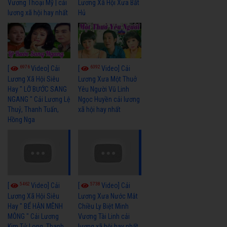
Vương Thoại Mỹ | cải
Lương Xã Hội Xưa Bất
lương xã hội hay nhất
Hủ
6976
6392
[
Video] Cải
[
Video] Cải
Lương Xã Hội Siêu
Lương Xưa Một Thuở
Hay " LỠ BƯỚC SANG
Yêu Người Vũ Linh
NGANG " Cải Lương Lệ
Ngọc Huyền cải lương
Thuỷ, Thanh Tuấn,
xã hội hay nhất
Hồng Nga
5462
5738
[
Video] Cải
[
Video] Cải
Lương Xã Hội Siêu
Lương Xưa Nước Mắt
Hay " BỂ HẬN MÊNH
Chiều Ly Biệt Minh
MÔNG " Cải Lương
Vương Tài Linh cải
Kim Tử Long, Thanh
lương xã hội hay nhất