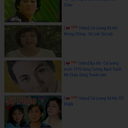
Châu
50845
[
Video] Cải Lương Xã Hội -
Không Chồng - Vũ Linh Tài Linh
36022
[
Video] Bụi đời - Cải lương
trước 1975 Hùng Cường, Bạch Tuyết,
Mỹ Châu, Dũng Thanh Lâm
34585
[
Video] Cải Lương Xã Hội: SỐ
PHẬN