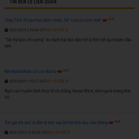
TIN BÊN LỀ LIÊN QUAN
6770
Châu Tinh Trì hứa hẹn phim chiếu Tết 'cười ra nước mắt'
Xem chi tiết
03/01/2019 2:04:06 CH
"Tân hỷ kịch chi vương" do danh hài đạo diễn hé lộ tình tiết qua trailer đầu
tiên.
6270
Kim Kardashian có con thứ tư
Xem chi tiết
03/01/2019 1:03:37 CH
Ngôi sao truyền hình thực tế và chồng, Kanye West, nhờ người mang thai
hộ.
6590
'Em gái trà sữa' bị đồn ly hôn sau bê bối tình dục của chồng
Xem chi tiết
03/01/2019 12:03:33 CH