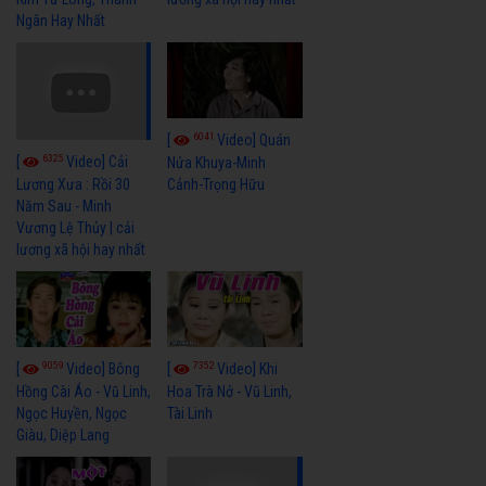
Ngân Hay Nhất
6041
[
Video] Quán
6325
[
Video] Cải
Nửa Khuya-Minh
Cảnh-Trọng Hữu
Lương Xưa : Rồi 30
Năm Sau - Minh
Vương Lệ Thủy | cải
lương xã hội hay nhất
9059
7352
[
Video] Bông
[
Video] Khi
Hồng Cài Áo - Vũ Linh,
Hoa Trà Nở - Vũ Linh,
Ngọc Huyền, Ngọc
Tài Linh
Giàu, Diệp Lang