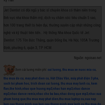
Kỳ Hân
Jet Dentist có đội ngũ y bác sĩ chuyên khoa có thâm niên trong
lĩnh vực nha khoa thẩm mỹ, dịch vụ chăm sóc tiêu chuẩn 5 sao,
hơn 100 trang thiết bị hiện đại, thường xuyên cập nhật những công
nghệ và kỹ thuật tiên tiến... Hệ thống Nha khoa Quốc tế Jet
Dentist: 175 Tôn Đức Thắng, quận Đống Đa, Hà Nội; 105A Trương
Định, phường 6, quận 3, TP HCM.
Nguồn: ngoisao.net
Xem cải lương miễn phí:
cai luong
,
thu mua xe nuoc mia cu
,
thu mua do cu
,
may phat dien cu
,
Hát Chầu Văn
,
máy phát điện 3 pha
,
sach toi pham hoc
,
trich doan cai luong
,
thu mua may lanh cu
,
kem
flan
,
the hinh
,
nhac que huong mp3
,
nhac han mp3
,
nhac dance
mp3
,
nhac dance remix
,
nhac cho ba bau
,
nhac dong que mp3
,
nhac xua
pham hong que
,
thu mua may phat dien
,
thu mua laptop cu
,
sua nap
bon cau thong minh
,
sua bon cau thong minh
,
may lanh cu
,
thu mua do