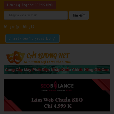
Liên hệ quảng cáo:
0932221090
Đăng nhập
|
Đăng ký
Chia sẻ video "Tôi yêu cải lương".