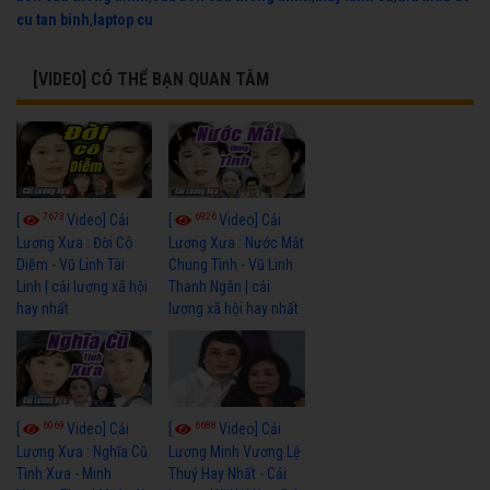
cu tan binh
,
laptop cu
[VIDEO] CÓ THỂ BẠN QUAN TÂM
7673
6926
[
Video] Cải
[
Video] Cải
Lương Xưa : Đời Cô
Lương Xưa : Nước Mắt
Diễm - Vũ Linh Tài
Chung Tình - Vũ Linh
Linh | cải lương xã hội
Thanh Ngân | cải
hay nhất
lương xã hội hay nhất
6069
6688
[
Video] Cải
[
Video] Cải
Lương Xưa : Nghĩa Cũ
Lương Minh Vương Lệ
Tình Xưa - Minh
Thuỷ Hay Nhất - Cải