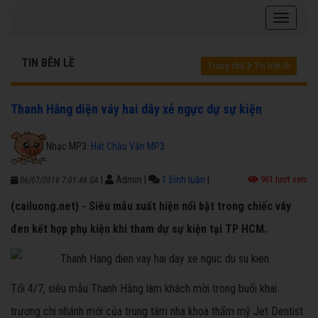
TIN BÊN LỀ
Trang chủ
Tin bên lề
Thanh Hằng diện váy hai dây xẻ ngực dự sự kiện
Nhạc MP3:
Hát Chầu Văn MP3
|
Admin
|
1 bình luận
|
961 lượt xem
06/07/2018 7:01:48 SA
(cailuong.net) - Siêu mẫu xuất hiện nổi bật trong chiếc váy
đen kết hợp phụ kiện khi tham dự sự kiện tại TP HCM.
Tối 4/7, siêu mẫu Thanh Hằng làm khách mời trong buổi khai
trương chi nhánh mới của trung tâm nha khoa thẩm mỹ Jet Dentist