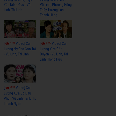
Yên Niềm Đau - Vũ
Vũ Linh, Phương Hồng
Linh, Tài Linh
Thủy, Hương Lan,
Thanh Hằng
4433
3600
[
Video] Cải
[
Video] Cải
Lương Nợ Cha Con Trả
Lương Xưa Còn
- Vũ Linh, Tài Linh
Duyên - Vũ Linh, Tài
Linh, Trọng Hữu
4016
[
Video] Cải
Lương Xưa Cô Dâu
Phụ - Vũ Linh, Tài Linh,
Thanh Ngân