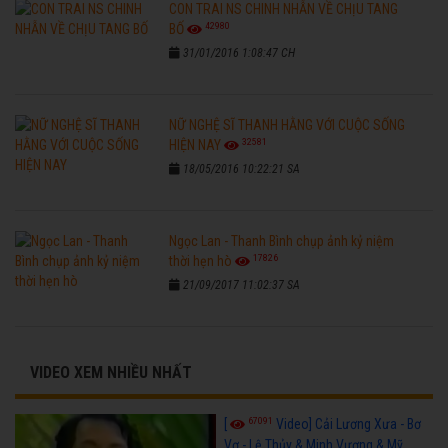
CON TRAI NS CHINH NHẪN VỀ CHỊU TANG
42980
BỐ
31/01/2016 1:08:47 CH
NỮ NGHỆ SĨ THANH HẰNG VỚI CUỘC SỐNG
32581
HIỆN NAY
18/05/2016 10:22:21 SA
Ngọc Lan - Thanh Bình chụp ảnh kỷ niệm
17826
thời hẹn hò
21/09/2017 11:02:37 SA
VIDEO XEM NHIỀU NHẤT
67091
[
Video] Cải Lương Xưa - Bơ
Vơ - Lệ Thủy & Minh Vương & Mỹ