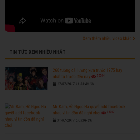
Xem thêm nhiều video khác
TIN TỨC XEM NHIỀU NHẤT
260 tuồng cải lương xưa trước 1975 hay
96204
nhất từ trước đến nay
17/07/2017 11:33:48 CH
Mr. Đàm, Hồ Ngọc Hà quyết add facebook
76307
nhau vì tin đồn đã nghỉ chơi
31/07/2017 5:03:06 CH