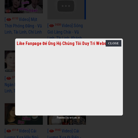
4110
[
Video] Một
3658
[
Video] Sóng
Thời Phóng Đãng - Vũ
Linh, Tài Linh, Chí Linh
Gió Làng Chài - Vũ
Linh, Tài Linh, Khánh
Like Fanpage Để Ủng Hộ Chúng Tôi Duy Trì Website
Tuấn
3768
3439
[
Video] Dãy
[
Video] Nhạc
Ngân Hà - Vũ Linh, Tài
Tình - Vũ Linh, Thoại
Linh, Thoại Mỹ
Mỹ, Phương Hồng
Thủy
Powered by
netcore.vn
4114
3965
[
Video] Cải
[
Video] Cải
Lương Xưa Hãy Ngủ
Lương Xưa Đi Biển -