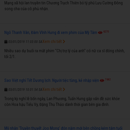
Mạng xã hội lan truyền tin Chương Trạch Thiên bỏ tỷ phú Lưu Cường Đông
song cha của cô phủ nhận.
6270
Ngô Thanh Vân, Đàm Vĩnh Hưng đi xem phim của Mỹ Tâm
Xem chi tiết
03/01/2019 11:03:00 SA
Nhiều sao dự buổi ra mắt phim "Chị trợ lý của anh" có nữ ca sĩ đóng chính,
tối 2/1.
7682
Sao Việt nghỉ Tết Dương lịch: Người tiệc tùng, kẻ nhập viện
Xem chi tiết
03/01/2019 10:01:54 SA
Trong kỳ nghỉ lễ bốn ngày, Lan Phương, Tuấn Hưng gặp vấn đề sức khỏe
còn Hoa hậu Tiểu Vy, Đặng Thu Thảo dành thời gian bên gia đình.
Mỹ nhân 'Truyền thuyết Joo Mong' đón năm mới bên chồng kém tám tuổi