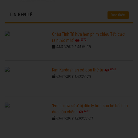
TIN BÊN LỀ
Đọc thêm
Châu Tinh Trì hứa hẹn phim chiếu Tết 'cười
6770
ra nước mắt'
03/01/2019 2:04:06 CH
6270
Kim Kardashian có con thứ tư
03/01/2019 1:03:37 CH
'Em gái trà sữa' bị đồn ly hôn sau bê bối tình
6590
dục của chồng
03/01/2019 12:03:33 CH