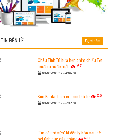
TIN BÊN LỀ
Đọc thêm
Châu Tinh Trì hứa hẹn phim chiếu Tết
6761
'cười ra nước mắt'
03/01/2019 2:04:06 CH
6260
Kim Kardashian có con thứ tư
03/01/2019 1:03:37 CH
'Em gái trà sữa' bị đồn ly hôn sau bê
6580
bối tình dục của chồng