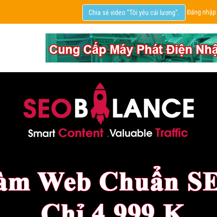
Đăng nhập
Chia sẻ video "Tôi yêu cải lương".