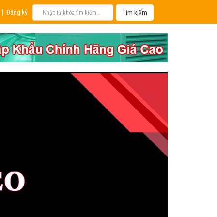
|
Đăng ký