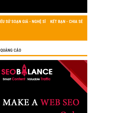
IỂU SỬ SOẠN GIẢ - NGHỆ SĨ
KẾT BẠN - CHIA SẺ
QUẢNG CÁO