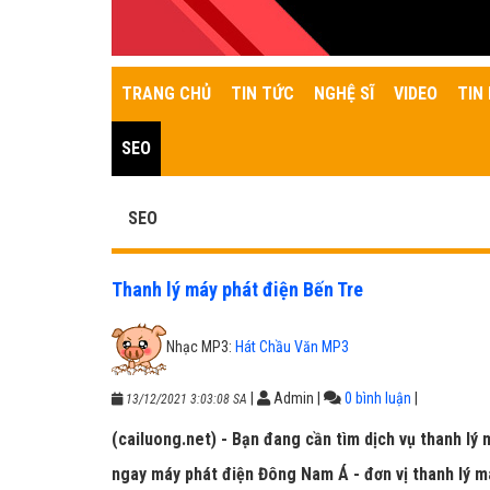
TRANG CHỦ
TIN TỨC
NGHỆ SĨ
VIDEO
TIN 
SEO
SEO
Thanh lý máy phát điện Bến Tre
Nhạc MP3:
Hát Chầu Văn MP3
|
Admin
|
0 bình luận
|
13/12/2021 3:03:08 SA
(cailuong.net) - Bạn đang cần tìm dịch vụ thanh lý 
ngay máy phát điện Đông Nam Á - đơn vị thanh lý má