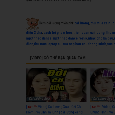
Xem cải lương miễn phí:
cai luong
,
thu mua xe nuo
điện 3 pha
,
sach toi pham hoc
,
trich doan cai luong
,
thu m
mp3
,
nhac dance mp3
,
nhac dance remix
,
nhac cho ba bau
,
dien
,
thu mua laptop cu
,
sua nap bon cau thong minh
,
sua 
[VIDEO] CÓ THỂ BẠN QUAN TÂM
7657
6907
[
Video] Cải Lương Xưa : Đời Cô
[
Video] C
Diễm - Vũ Linh Tài Linh | cải lương xã hội
Chung Tình - Vũ 