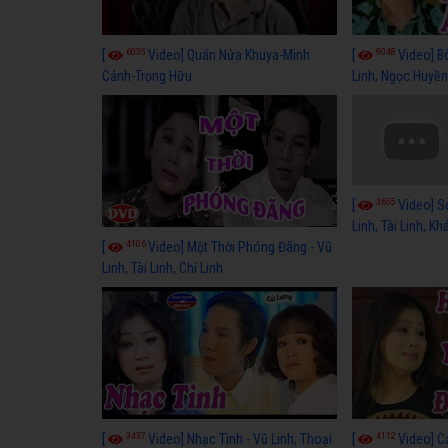
6035
9048
[
Video] Quán Nửa Khuya-Minh
[
Video] B
Cảnh-Trọng Hữu
Linh, Ngọc Huyền
3655
[
Video] S
Linh, Tài Linh, K
4106
[
Video] Một Thời Phóng Đãng - Vũ
Linh, Tài Linh, Chí Linh
3437
4112
[
Video] Nhạc Tình - Vũ Linh, Thoại
[
Video] C