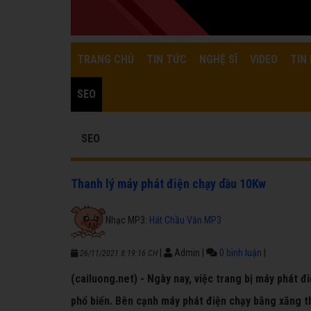
TRANG CHỦ
TIN TỨC
NGHỆ SĨ
VIDEO
TIN 
SEO
SEO
Thanh lý máy phát điện chạy dầu 10Kw
Nhạc MP3:
Hát Chầu Văn MP3
|
Admin
|
0 bình luận
|
26/11/2021 8:19:16 CH
(cailuong.net) - Ngày nay, việc trang bị máy phát đ
phổ biến. Bên cạnh máy phát điện chạy bằng xăng t