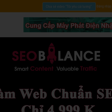
Đăng nhập
Chia sẻ video "Tôi yêu cải lương".