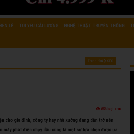
BÊN LỀ
TÔI YÊU CẢI LƯƠNG
NGHỆ THUẬT TRUYỀN THỐNG
T
Trang chủ
SEO
856 lượt xem
iện cho gia đình, công ty hay nhà xưởng đang dần trở nên
hì máy phát điện chạy dầu cũng là một sự lựa chọn được ưa