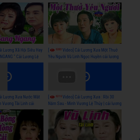
 nhất
lương xã hội hay nhất
6380
ải Lương Xã Hội Siêu Hay
[
Video] Cải Lương Xưa Một Thuở
NGANG " Cải Lương Lệ
Yêu Người Vũ Linh Ngọc Huyền cải lương
n, Hồng Nga
xã hội hay nhất
6316
ải Lương Xưa Nước Mắt
[
Video] Cải Lương Xưa : Rồi 30
h Vương Tài Linh cải
Năm Sau - Minh Vương Lệ Thủy | cải lương
 nhất
xã hội hay nhất