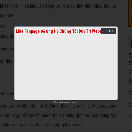
 để tiêm nhiên liệu vào động cơ thì máy phát điện chạy dầu lại
 của máy
0Kw
Like Fanpage Để Ủng Hộ Chúng Tôi Duy Trì Website
n chạy dầu 10Kw cùng tồn tại một số nhược điểm như:
nặng và cồng kềnh so với máy phát điện chạy bằng xăng
hạy dầu khá khó khăn bởi cần máy móc, dụng cụ chuyên dụng
iện chạy dầu 10Kw uy tín
Powered by
netcore.vn
 cao thì việc chọn một đơn vị thanh lý uy tín là vô cùng quan
a chỉ đáng để bạn cân nhắc. Khi sử dụng dịch vụ của chúng tôi,
 phẩm cũng như dịch vụ bởi những lý do sau: