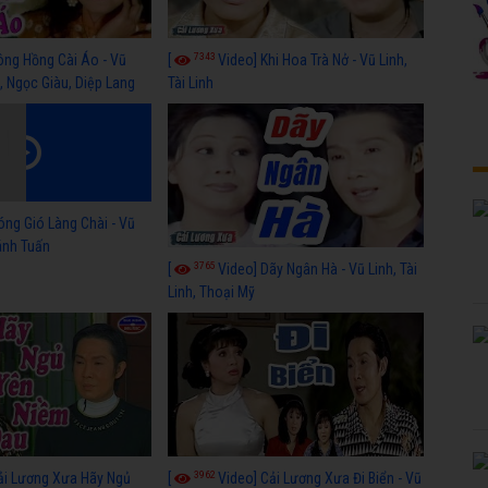
7343
ông Hồng Cài Áo - Vũ
[
Video] Khi Hoa Trà Nở - Vũ Linh,
, Ngọc Giàu, Diệp Lang
Tài Linh
óng Gió Làng Chài - Vũ
hánh Tuấn
3765
[
Video] Dãy Ngân Hà - Vũ Linh, Tài
Linh, Thoại Mỹ
3962
ải Lương Xưa Hãy Ngủ
[
Video] Cải Lương Xưa Đi Biển - Vũ