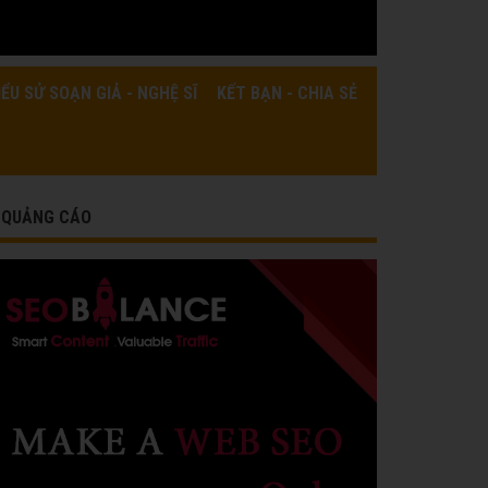
IỂU SỬ SOẠN GIẢ - NGHỆ SĨ
KẾT BẠN - CHIA SẺ
QUẢNG CÁO