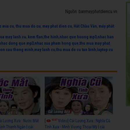
Nguồn: banmayphatdiencu.vn
c mia cu
,
thu mua do cu
,
may phat dien cu
,
Hát Chầu Văn
,
máy phát
ua may lanh cu
,
kem flan
,
the hinh
,
nhac que huong mp3
,
nhac han
nhac dong que mp3
,
nhac xua pham hong que
,
thu mua may phat
bon cau thong minh
,
may lanh cu
,
thu mua do cu tan binh
,
laptop cu
6047
ải Lương Xưa : Nước Mắt
[
Video] Cải Lương Xưa : Nghĩa Cũ
Linh Thanh Ngân | cải
Tình Xưa - Minh Vương Thoại Mỹ | cải