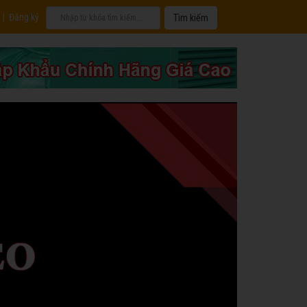
|
Đăng ký