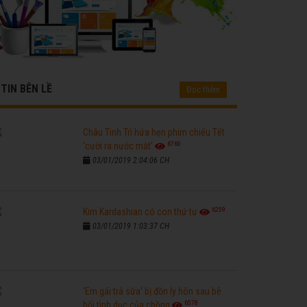
TIN BÊN LỀ
Đọc thêm
Châu Tinh Trì hứa hẹn phim chiếu Tết
6760
'cười ra nước mắt'
03/01/2019 2:04:06 CH
6259
Kim Kardashian có con thứ tư
03/01/2019 1:03:37 CH
'Em gái trà sữa' bị đồn ly hôn sau bê
6578
bối tình dục của chồng