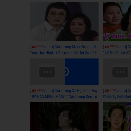
hay nhất
lương xã hội hay
6674
6964
[
Video] Cải Lương Minh Vương Lệ
[
Video] C
Thuỷ Hay Nhất - Cải Lương Xã Hội Xưa Bất
" LỠ BƯỚC SANG 
Hủ
Thuỷ, Thanh Tuấ
5456
5730
[
Video] Cải Lương Xã Hội Siêu Hay
[
Video] C
" BỂ HẬN MÊNH MÔNG " Cải Lương Kim Tử
Chiều Ly Biệt Min
Long, Thanh Ngân Hay Nhất
lương xã hội hay