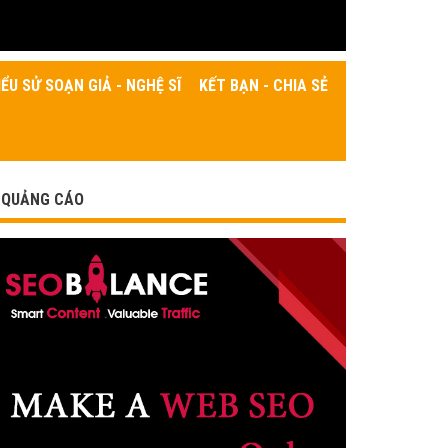
IỂU SỬ SOẠN GIẢ - NGHỆ SĨ
KẾT BẠN - CHIA SẺ
QUẢNG CÁO