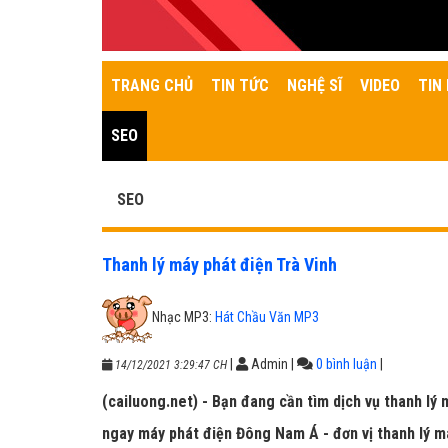
TRANG CHỦ
TIN TỨC
NGHỆ SĨ
VIDEO
TIN 
SEO
SEO
Thanh lý máy phát điện Trà Vinh
Nhạc MP3:
Hát Chầu Văn MP3
|
Admin
|
0 bình luận
|
14/12/2021 3:29:47 CH
(cailuong.net) - Bạn đang cần tìm dịch vụ thanh lý 
ngay máy phát điện Đông Nam Á - đơn vị thanh lý má