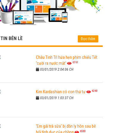
TIN BÊN LỀ
Đọc thêm
Châu Tinh Trì hứa hẹn phim chiếu Tết
6761
'cười ra nước mắt'
03/01/2019 2:04:06 CH
6260
Kim Kardashian có con thứ tư
03/01/2019 1:03:37 CH
'Em gái trà sữa' bị đồn ly hôn sau bê
6580
bối tình dục của chồng