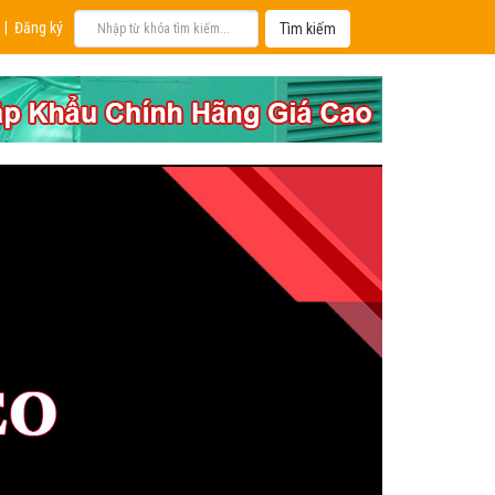
|
Đăng ký