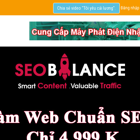
Đăng nhập
Chia sẻ video "Tôi yêu cải lương".