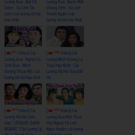
Lương Xưa : Đời Cô
Lương Xưa : Nước Mắt
Diễm - Vũ Linh Tài
Chung Tình - Vũ Linh
Linh | cải lương xã hội
Thanh Ngân | cải
hay nhất
lương xã hội hay nhất
6071
6688
[
Video] Cải
[
Video] Cải
Lương Xưa : Nghĩa Cũ
Lương Minh Vương Lệ
Tình Xưa - Minh
Thuỷ Hay Nhất - Cải
Vương Thoại Mỹ | cải
Lương Xã Hội Xưa Bất
lương xã hội hay nhất
Hủ
6976
6392
[
Video] Cải
[
Video] Cải
Lương Xã Hội Siêu
Lương Xưa Một Thuở
Hay " LỠ BƯỚC SANG
Yêu Người Vũ Linh
NGANG " Cải Lương Lệ
Ngọc Huyền cải lương
Thuỷ, Thanh Tuấn,
xã hội hay nhất