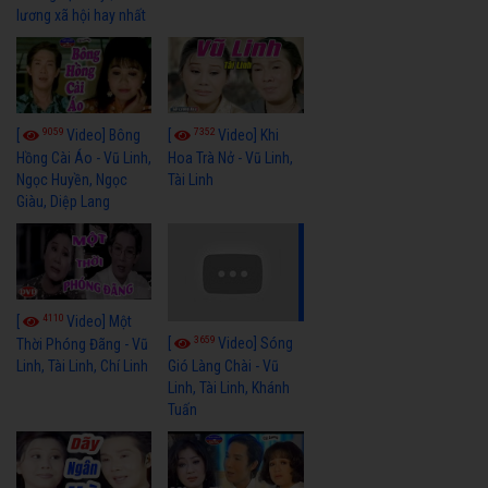
lương xã hội hay nhất
9059
7352
[
Video] Bông
[
Video] Khi
Hồng Cài Áo - Vũ Linh,
Hoa Trà Nở - Vũ Linh,
Ngọc Huyền, Ngọc
Tài Linh
Giàu, Diệp Lang
4110
[
Video] Một
3659
[
Video] Sóng
Thời Phóng Đãng - Vũ
Linh, Tài Linh, Chí Linh
Gió Làng Chài - Vũ
Linh, Tài Linh, Khánh
Tuấn