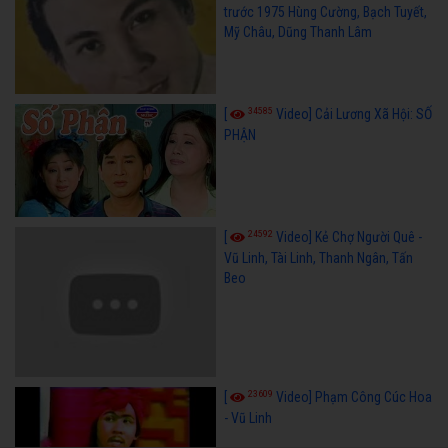
trước 1975 Hùng Cường, Bạch Tuyết,
Mỹ Châu, Dũng Thanh Lâm
34585
[
Video] Cải Lương Xã Hội: SỐ
PHẬN
24592
[
Video] Kẻ Chợ Người Quê -
Vũ Linh, Tài Linh, Thanh Ngân, Tấn
Beo
23609
[
Video] Phạm Công Cúc Hoa
- Vũ Linh