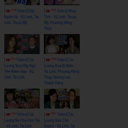
3768
3440
[
Video] Dãy
[
Video] Nhạc
Ngân Hà - Vũ Linh, Tài
Tình - Vũ Linh, Thoại
Linh, Thoại Mỹ
Mỹ, Phương Hồng
Thủy
4114
3966
[
Video] Cải
[
Video] Cải
Lương Xưa Hãy Ngủ
Lương Xưa Đi Biển -
Yên Niềm Đau - Vũ
Vũ Linh, Phương Hồng
Linh, Tài Linh
Thủy, Hương Lan,
Thanh Hằng
4433
3601
[
Video] Cải
[
Video] Cải
Lương Nợ Cha Con Trả
Lương Xưa Còn
- Vũ Linh, Tài Linh
Duyên - Vũ Linh, Tài