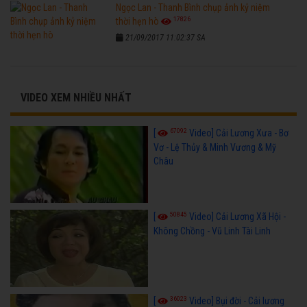
Ngọc Lan - Thanh Bình chụp ảnh kỷ niệm
17826
thời hẹn hò
21/09/2017 11:02:37 SA
VIDEO XEM NHIỀU NHẤT
67092
[
Video] Cải Lương Xưa - Bơ
Vơ - Lệ Thủy & Minh Vương & Mỹ
Châu
50845
[
Video] Cải Lương Xã Hội -
Không Chồng - Vũ Linh Tài Linh
36023
[
Video] Bụi đời - Cải lương