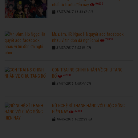
96205
nhất từ trước đến nay
17/07/2017 11:33:48 CH
Mr. Đàm, Hồ Ngọc Hà quyết add facebook
76308
nhau vì tin đồn đã nghỉ chơi
31/07/2017 5:03:06 CH
CON TRAI NS CHINH NHẪN VỀ CHỊU TANG
42980
BỐ
31/01/2016 1:08:47 CH
NỮ NGHỆ SĨ THANH HẰNG VỚI CUỘC SỐNG
32581
HIỆN NAY
18/05/2016 10:22:21 SA