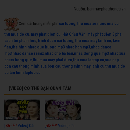
Nguồn: banmayphatdiencu.vn
Xem cải lương miễn phí:
cai luong
,
thu mua xe nuoc mia cu
,
thu mua do cu
,
may phat dien cu
,
Hát Chầu Văn
,
máy phát điện 3 pha
,
sach toi pham hoc
,
trich doan cai luong
,
thu mua may lanh cu
,
kem
flan
,
the hinh
,
nhac que huong mp3
,
nhac han mp3
,
nhac dance
mp3
,
nhac dance remix
,
nhac cho ba bau
,
nhac dong que mp3
,
nhac xua
pham hong que
,
thu mua may phat dien
,
thu mua laptop cu
,
sua nap
bon cau thong minh
,
sua bon cau thong minh
,
may lanh cu
,
thu mua do
cu tan binh
,
laptop cu
[VIDEO] CÓ THỂ BẠN QUAN TÂM
7674
6926
[
Video] Cải
[
Video] Cải