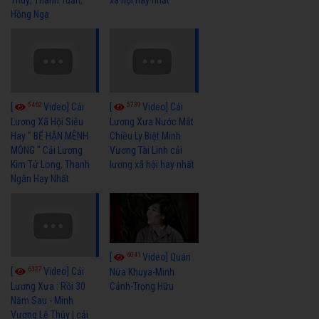
Hồng Nga
5462
5739
[
Video] Cải
[
Video] Cải
Lương Xã Hội Siêu
Lương Xưa Nước Mắt
Hay " BỂ HẬN MÊNH
Chiều Ly Biệt Minh
MÔNG " Cải Lương
Vương Tài Linh cải
Kim Tử Long, Thanh
lương xã hội hay nhất
Ngân Hay Nhất
6041
[
Video] Quán
6327
[
Video] Cải
Nửa Khuya-Minh
Cảnh-Trọng Hữu
Lương Xưa : Rồi 30
Năm Sau - Minh
Vương Lệ Thủy | cải