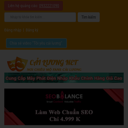
Liên hệ quảng cáo:
0932221090
Đăng nhập
|
Đăng ký
Chia sẻ video "Tôi yêu cải lương".