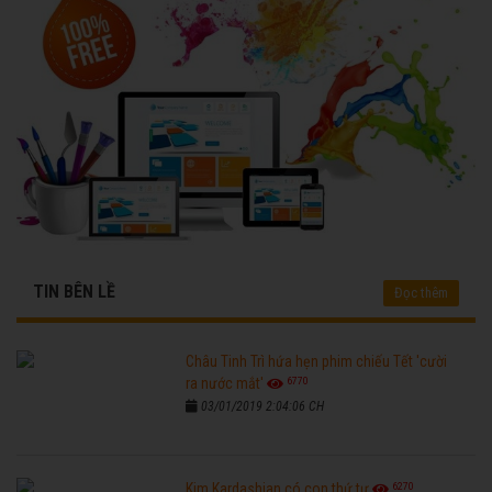
TIN BÊN LỀ
Đọc thêm
Châu Tinh Trì hứa hẹn phim chiếu Tết 'cười
6770
ra nước mắt'
03/01/2019 2:04:06 CH
6270
Kim Kardashian có con thứ tư