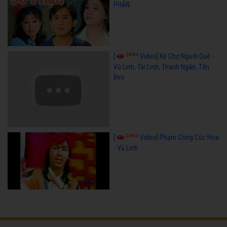
PHẬN
24594
[
Video] Kẻ Chợ Người Quê -
Vũ Linh, Tài Linh, Thanh Ngân, Tấn
Beo
23612
[
Video] Phạm Công Cúc Hoa
- Vũ Linh