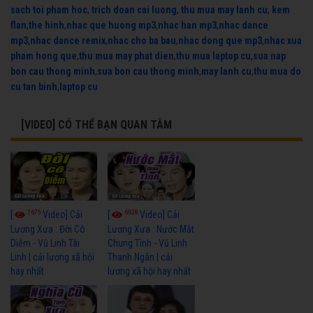
sach toi pham hoc
,
trich doan cai luong
,
thu mua may lanh cu
,
kem
flan
,
the hinh
,
nhac que huong mp3
,
nhac han mp3
,
nhac dance
mp3
,
nhac dance remix
,
nhac cho ba bau
,
nhac dong que mp3
,
nhac xua
pham hong que
,
thu mua may phat dien
,
thu mua laptop cu
,
sua nap
bon cau thong minh
,
sua bon cau thong minh
,
may lanh cu
,
thu mua do
cu tan binh
,
laptop cu
[VIDEO] CÓ THỂ BẠN QUAN TÂM
7675
6928
[
Video] Cải
[
Video] Cải
Lương Xưa : Đời Cô
Lương Xưa : Nước Mắt
Diễm - Vũ Linh Tài
Chung Tình - Vũ Linh
Linh | cải lương xã hội
Thanh Ngân | cải
hay nhất
lương xã hội hay nhất