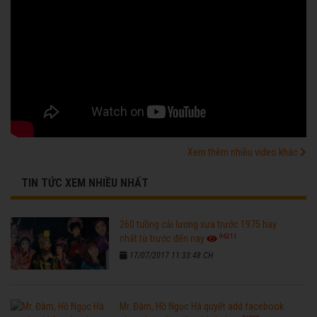
Xem thêm nhiều video khác
TIN TỨC XEM NHIỀU NHẤT
260 tuồng cải lương xưa trước 1975 hay
96211
nhất từ trước đến nay
17/07/2017 11:33:48 CH
Mr. Đàm, Hồ Ngọc Hà quyết add facebook