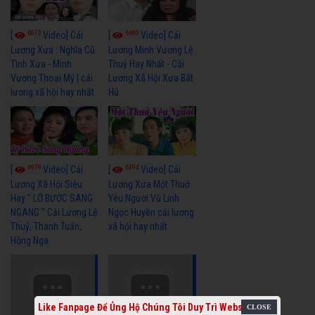
6073
6690
[
Video] Cải
[
Video] Cải
Lương Xưa : Nghĩa Cũ
Lương Minh Vương Lệ
Tình Xưa - Minh
Thuỷ Hay Nhất - Cải
Vương Thoại Mỹ | cải
Lương Xã Hội Xưa Bất
lương xã hội hay nhất
Hủ
6979
6394
[
Video] Cải
[
Video] Cải
Lương Xã Hội Siêu
Lương Xưa Một Thuở
Hay " LỠ BƯỚC SANG
Yêu Người Vũ Linh
NGANG " Cải Lương Lệ
Ngọc Huyền cải lương
Thuỷ, Thanh Tuấn,
xã hội hay nhất
Hồng Nga
Like Fanpage Để Ủng Hộ Chúng Tôi Duy Trì Website