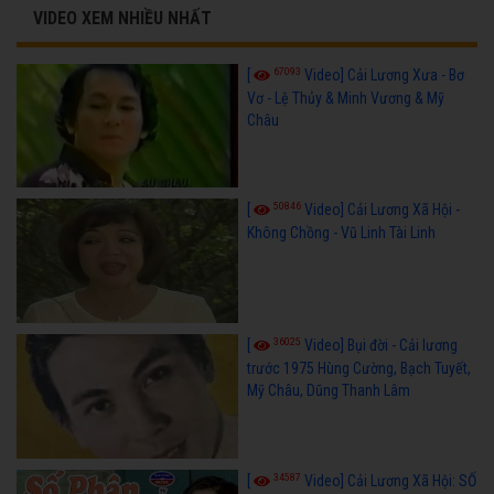
VIDEO XEM NHIỀU NHẤT
67093
[
Video] Cải Lương Xưa - Bơ
Vơ - Lệ Thủy & Minh Vương & Mỹ
Châu
50846
[
Video] Cải Lương Xã Hội -
Không Chồng - Vũ Linh Tài Linh
36025
[
Video] Bụi đời - Cải lương
trước 1975 Hùng Cường, Bạch Tuyết,
Mỹ Châu, Dũng Thanh Lâm
34587
[
Video] Cải Lương Xã Hội: SỐ