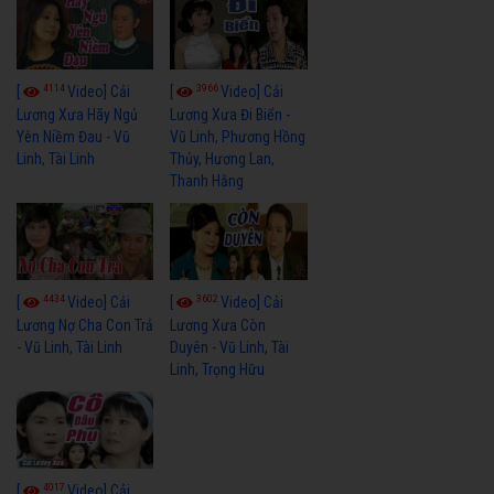
4114
3966
[
Video] Cải
[
Video] Cải
Lương Xưa Hãy Ngủ
Lương Xưa Đi Biển -
Yên Niềm Đau - Vũ
Vũ Linh, Phương Hồng
Linh, Tài Linh
Thủy, Hương Lan,
Thanh Hằng
4434
3602
[
Video] Cải
[
Video] Cải
Lương Nợ Cha Con Trả
Lương Xưa Còn
- Vũ Linh, Tài Linh
Duyên - Vũ Linh, Tài
Linh, Trọng Hữu
4017
[
Video] Cải