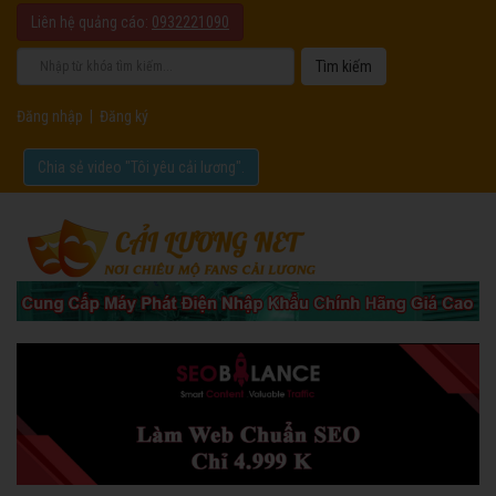
Liên hệ quảng cáo:
0932221090
Đăng nhập
|
Đăng ký
Chia sẻ video "Tôi yêu cải lương".