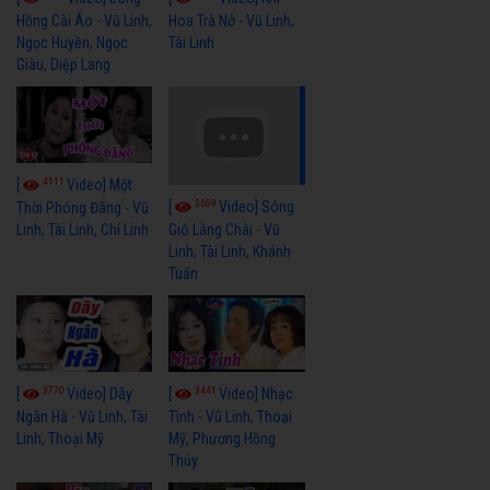
Hồng Cài Áo - Vũ Linh,
Hoa Trà Nở - Vũ Linh,
Ngọc Huyền, Ngọc
Tài Linh
Giàu, Diệp Lang
4111
[
Video] Một
3659
[
Video] Sóng
Thời Phóng Đãng - Vũ
Linh, Tài Linh, Chí Linh
Gió Làng Chài - Vũ
Linh, Tài Linh, Khánh
Tuấn
3770
3441
[
Video] Dãy
[
Video] Nhạc
Ngân Hà - Vũ Linh, Tài
Tình - Vũ Linh, Thoại
Linh, Thoại Mỹ
Mỹ, Phương Hồng
Thủy