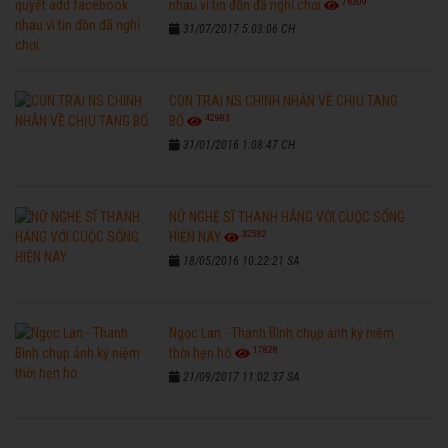
76309
nhau vì tin đồn đã nghỉ chơi
31/07/2017 5:03:06 CH
CON TRAI NS CHINH NHẪN VỀ CHỊU TANG
42983
BỐ
31/01/2016 1:08:47 CH
NỮ NGHỆ SĨ THANH HẰNG VỚI CUỘC SỐNG
32582
HIỆN NAY
18/05/2016 10:22:21 SA
Ngọc Lan - Thanh Bình chụp ảnh kỷ niệm
17828
thời hẹn hò
21/09/2017 11:02:37 SA