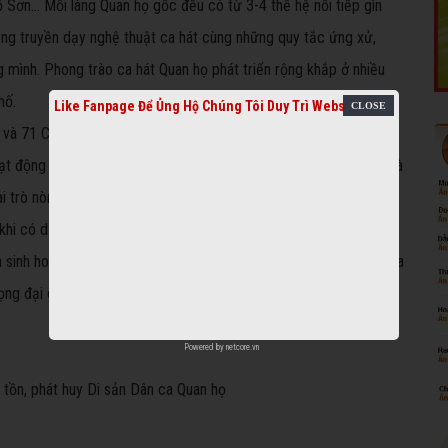
 Sơn… Mỗi làng Quan họ gốc đều có từ 3-4 thế hệ nối tiếp gìn
òng truyền dạy nghệ thuật ca hát cùng những quy tắc ứng xử,
g mình. Phong trào ca hát Quan họ phát triển rộng khắp ở nhiều
hố.
Like Fanpage Để Ủng Hộ Chúng Tôi Duy Trì Website
à 71 CLB Quan họ thôn, khu phố với gần 2.000 liền anh, liền chị
t động thường xuyên. Chính những nghệ nhân, tổ đội văn nghệ và
 trò nòng cốt trong việc quảng bá, giới thiệu nghề chơi Quan họ
 khi có dịp thăm miền Kinh Bắc. Họ cũng là lực lượng chủ yếu
sinh hoạt văn hóa nghệ thuật lớn của tỉnh như: Hội thi hát Dân ca
rọng đại của tỉnh cũng như thành phố…
Powered by
netcore.vn