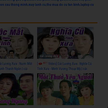
bon cau thong minh
,
may lanh cu
,
thu mua do cu tan binh
,
laptop cu
6071
ải Lương Xưa : Nước Mắt
[
Video] Cải Lương Xưa : Nghĩa Cũ
Linh Thanh Ngân | cải
Tình Xưa - Minh Vương Thoại Mỹ | cải
 nhất
lương xã hội hay nhất