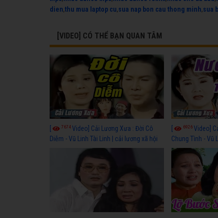
dien
,
thu mua laptop cu
,
sua nap bon cau thong minh
,
sua 
[VIDEO] CÓ THỂ BẠN QUAN TÂM
7674
6926
[
Video] Cải Lương Xưa : Đời Cô
[
Video] C
Diễm - Vũ Linh Tài Linh | cải lương xã hội
Chung Tình - Vũ 
hay nhất
lương xã hội hay