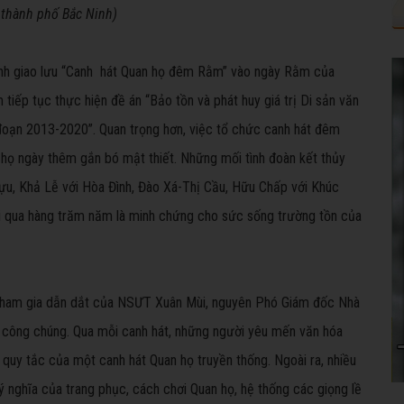
 thành phố Bắc Ninh)
ình giao lưu “Canh hát Quan họ đêm Rằm” vào ngày Rằm của
tiếp tục thực hiện đề án “Bảo tồn và phát huy giá trị Di sản văn
 đoạn 2013-2020”. Quan trọng hơn, việc tổ chức canh hát đêm
họ ngày thêm gắn bó mật thiết. Những mối tình đoàn kết thủy
ựu, Khả Lễ với Hòa Đình, Đào Xá-Thị Cầu, Hữu Chấp với Khúc
ài qua hàng trăm năm là minh chứng cho sức sống trường tồn của
 tham gia dẫn dắt của NSƯT Xuân Mùi, nguyên Phó Giám đốc Nhà
ới công chúng. Qua mỗi canh hát, những người yêu mến văn hóa
, quy tắc của một canh hát Quan họ truyền thống. Ngoài ra, nhiều
ý nghĩa của trang phục, cách chơi Quan họ, hệ thống các giọng lề