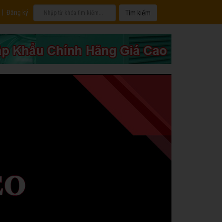
|
Đăng ký