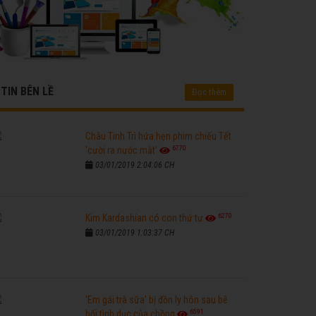
TIN BÊN LỀ
Đọc thêm
Châu Tinh Trì hứa hẹn phim chiếu Tết
6770
'cười ra nước mắt'
03/01/2019 2:04:06 CH
6270
Kim Kardashian có con thứ tư
03/01/2019 1:03:37 CH
'Em gái trà sữa' bị đồn ly hôn sau bê
6591
bối tình dục của chồng