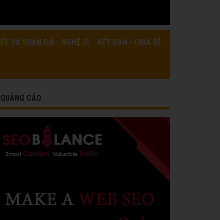
IỂU SỬ SOẠN GIẢ - NGHỆ SĨ
KẾT BẠN - CHIA SẺ
QUẢNG CÁO