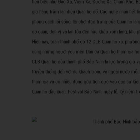
tiêu biểu như Đào Xá, Viêm Xá, Đương Xá, Châm Khê, Bồ
giữ hàng trăm làn điệu Quan họ cổ. Các nghệ nhân hết l
phong cách lối sống, lối chơi đặc trưng của Quan họ làn
cơ quan, đơn vị và lan tỏa đến hầu khắp xóm làng, khu p
Hiện nay, toàn thành phố có 12 CLB Quan họ xã, phường v
cùng những người yêu mến Dân ca Quan họ tham gia hoạ
CLB Quan họ của thành phố Bắc Ninh là lực lượng giữ vai
truyền thống đến với du khách trong và ngoài nước mỗi
tham gia và có nhiều đóng góp tích cực vào các sự kiện 
Quan họ đầu xuân, Festival Bắc Ninh, ngày lễ, kỷ niệm t