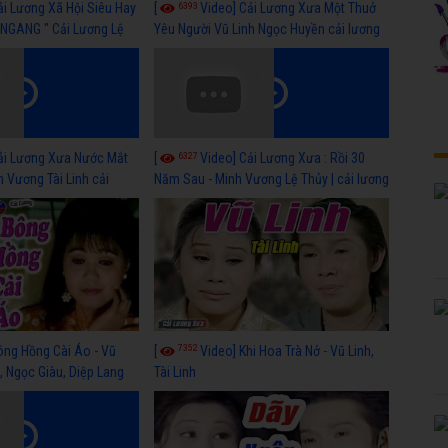
6393
ải Lương Xã Hội Siêu Hay
[
Video] Cải Lương Xưa Một Thuở
NGANG " Cải Lương Lệ
Yêu Người Vũ Linh Ngọc Huyền cải lương
n, Hồng Nga
xã hội hay nhất
6327
ải Lương Xưa Nước Mắt
[
Video] Cải Lương Xưa : Rồi 30
h Vương Tài Linh cải
Năm Sau - Minh Vương Lệ Thủy | cải lương
 nhất
xã hội hay nhất
7352
ông Hồng Cài Áo - Vũ
[
Video] Khi Hoa Trà Nở - Vũ Linh,
, Ngọc Giàu, Diệp Lang
Tài Linh