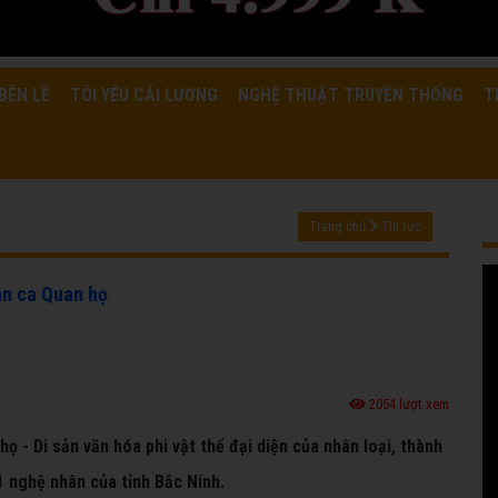
BÊN LỀ
TÔI YÊU CẢI LƯƠNG
NGHỆ THUẬT TRUYỀN THỐNG
T
Trang chủ
Tin tức
ân ca Quan họ
2054 lượt xem
ọ - Di sản văn hóa phi vật thể đại diện của nhân loại, thành
1 nghệ nhân của tỉnh Bắc Ninh.