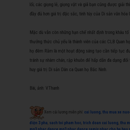
lối; các giọng lẻ, giọng vặt và giã bạn cũng được giải
đầy đủ hơn giá trị đặc sắc, tinh túy của Di sản văn hóa 
Mặc dù vẫn còn những hạn chế nhất định trong khâu tổ c
thưởng thức chủ yếu là thành viên của các CLB Quan họ
họ đêm Rằm là một hoạt động sáng tạo cần tiếp tục đư
tránh sự nhàm chán, rập khuôn để hấp dẫn đa dạng đối 
huy giá trị Di sản Dân ca Quan họ Bắc Ninh.
Bài, ảnh: V.Thanh
Xem cải lương miễn phí:
cai luong
,
thu mua xe nuo
điện 3 pha
,
sach toi pham hoc
,
trich doan cai luong
,
thu m
mp3
,
nhac dance mp3
,
nhac dance remix
,
nhac cho ba bau
,