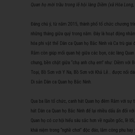
Quan họ mời trầu trong lễ hội làng Diềm (xã Hòa Long,
Đáng chú ý, từ năm 2015, thành phố tổ chức chương tr
những tháng giữa quý trong năm. Đây là hoạt động nhằm 
hóa phi vật thể Dân ca Quan họ Bắc Ninh và Ca trù giai
Rằm còn giúp mối quan hệ giữa các bọn, các làng Quan 
chung, bền chặt giữa “chạ anh chạ em” như: Diềm với B
Toại, Bồ Sơn với Y Na, Bồ Sơn với Khả Lễ… được nối d
Di sản Dân ca Quan họ Bắc Ninh.
Qua ba lần tổ chức, canh hát Quan họ đêm Rằm với sự
hát Dân ca Quan họ Bắc Ninh để lại nhiều dấu ấn đối v
Quan họ có cơ hội hiểu sâu sắc hơn về nguồn gốc, lề lối
khái niệm trong “nghề chơi” độc đáo, lắm công phu hay 