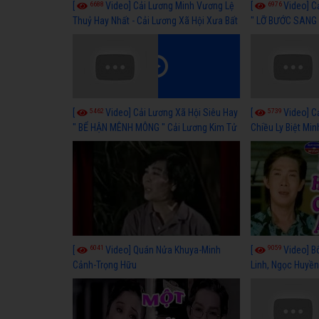
6688
6976
[
Video] Cải Lương Minh Vương Lệ
[
Video] C
Thuỷ Hay Nhất - Cải Lương Xã Hội Xưa Bất
" LỠ BƯỚC SANG 
Hủ
Thuỷ, Thanh Tuấ
5462
5739
[
Video] Cải Lương Xã Hội Siêu Hay
[
Video] C
" BỂ HẬN MÊNH MÔNG " Cải Lương Kim Tử
Chiều Ly Biệt Min
Long, Thanh Ngân Hay Nhất
lương xã hội hay
6041
9059
[
Video] Quán Nửa Khuya-Minh
[
Video] B
Cảnh-Trọng Hữu
Linh, Ngọc Huyền