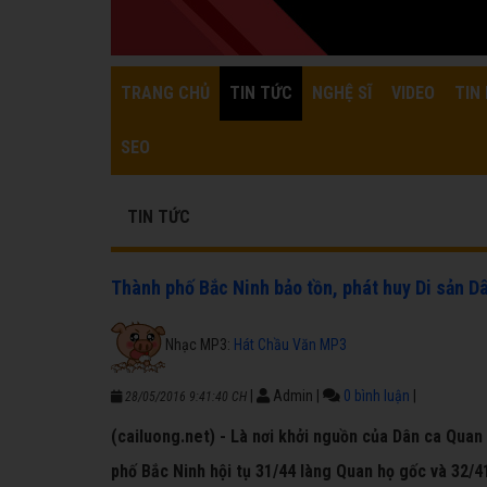
TRANG CHỦ
TIN TỨC
NGHỆ SĨ
VIDEO
TIN 
SEO
TIN TỨC
Thành phố Bắc Ninh bảo tồn, phát huy Di sản D
Nhạc MP3:
Hát Chầu Văn MP3
|
Admin
|
0 bình luận
|
28/05/2016 9:41:40 CH
(cailuong.net) - Là nơi khởi nguồn của Dân ca Quan h
phố Bắc Ninh hội tụ 31/44 làng Quan họ gốc và 32/4