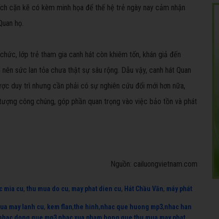
 thích cặn kẽ có kèm minh họa để thế hệ trẻ ngày nay cảm nhận
Quan họ.
hức, lớp trẻ tham gia canh hát còn khiêm tốn, khán giả đến
 nên sức lan tỏa chưa thật sự sâu rộng. Dẫu vậy, canh hát Quan
ợc duy trì nhưng cần phải có sự nghiên cứu đổi mới hơn nữa,
tượng công chúng, góp phần quan trọng vào việc bảo tồn và phát
Nguồn: cailuongvietnam.com
c mia cu
,
thu mua do cu
,
may phat dien cu
,
Hát Chầu Văn
,
máy phát
ua may lanh cu
,
kem flan
,
the hinh
,
nhac que huong mp3
,
nhac han
nhac dong que mp3
,
nhac xua pham hong que
,
thu mua may phat