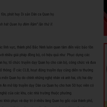
nh hát Quan họ đêm Rằm” lần thứ II.
ác lĩnh vực, thành phố Bắc Ninh luôn quan tâm đến việc bảo tồn
 với nhiều giải pháp đồng bộ, có hiệu quả như: Phục dựng các
uan họ; tổ chức truyền dạy Quan họ cho cán bộ, công chức và đưa
ổ thông. Ở các CLB, hoạt động truyền dạy cũng diễn ra thường
u mến Quan họ do chính những nghệ nhân và anh hai, chị hai dày
Vạn An mở lớp truyền dạy Dân ca Quan họ cho hơn 50 học viên có
n nghệ của các khu, các nhà trường thuộc phường.
c khôi phục và duy trì ở nhiều làng Quan họ gốc của thành phố,