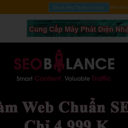
Đăng nhập
Chia sẻ video "Tôi yêu cải lương".