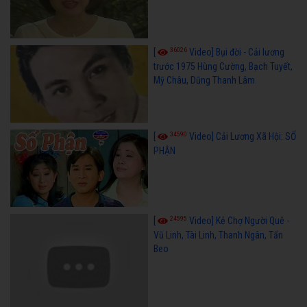
36026
[
Video] Bụi đời - Cải lương
trước 1975 Hùng Cường, Bạch Tuyết,
Mỹ Châu, Dũng Thanh Lâm
34590
[
Video] Cải Lương Xã Hội: SỐ
PHẬN
24595
[
Video] Kẻ Chợ Người Quê -
Vũ Linh, Tài Linh, Thanh Ngân, Tấn
Beo