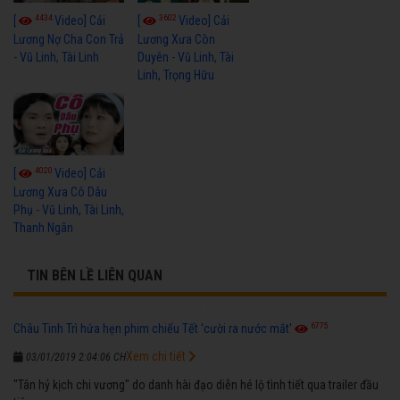
4434
3602
[
Video] Cải
[
Video] Cải
Lương Nợ Cha Con Trả
Lương Xưa Còn
- Vũ Linh, Tài Linh
Duyên - Vũ Linh, Tài
Linh, Trọng Hữu
4020
[
Video] Cải
Lương Xưa Cô Dâu
Phụ - Vũ Linh, Tài Linh,
Thanh Ngân
TIN BÊN LỀ LIÊN QUAN
6775
Châu Tinh Trì hứa hẹn phim chiếu Tết 'cười ra nước mắt'
Xem chi tiết
03/01/2019 2:04:06 CH
"Tân hỷ kịch chi vương" do danh hài đạo diễn hé lộ tình tiết qua trailer đầu