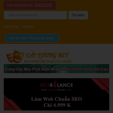
Liên hệ quảng cáo:
0932221090
Đăng nhập
|
Đăng ký
Chia sẻ video "Tôi yêu cải lương".