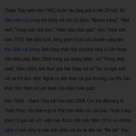
Thanh Thúy sinh năm 1982, bước vào làng giải trí khi 20 tuổi. Nữ
diễn viên cải lương
nổi tiếng với các bộ phim: "Blouse trắng", "Mùa
sen", "Vòng xoáy tình yêu", "Niềm đau chôn giấu". Đức Thịnh sinh
năm 1975. Anh diễn kịch, đóng phim trước khi chuyển sang làm
đạo diễn cải lương
. Anh từng nhận Huy chương vàng ở Liên Hoan
Sân khấu phía Nam 2004 trong vai Hoàng Minh - vở "Thông điệp
xanh". Năm 2005, anh đoạt giải Mai Vàng với vở "Em và ngôi sao"
với vai trò đạo diễn. Ngoài ra, anh đoạt vài giải thưởng của Hội Sân
khấu Việt Nam và Liên hoan Sân khấu toàn quốc.
Đức Thịnh - Thanh Thúy kết hôn năm 2008. Con trai đầu lòng là
Thiên Phúc, tên thân mật là Phê (tên nhân vật của Đức Thịnh trong
phim
Cô gái xấu xí
) - năm nay được chín tuổi. Năm 2014, vợ chồng
nghệ sĩ
mở công ty sản xuất phim với dự án đầu tay "Ma dai". Đức