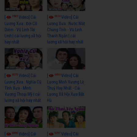
7683
6934
[
Video] Cải
[
Video] Cải
Lương Xưa : Đời Cô
Lương Xưa : Nước Mắt
Diễm - Vũ Linh Tài
Chung Tình - Vũ Linh
Linh | cải lương xã hội
Thanh Ngân | cải
hay nhất
lương xã hội hay nhất
6079
6696
[
Video] Cải
[
Video] Cải
Lương Xưa : Nghĩa Cũ
Lương Minh Vương Lệ
Tình Xưa - Minh
Thuỷ Hay Nhất - Cải
Vương Thoại Mỹ | cải
Lương Xã Hội Xưa Bất
lương xã hội hay nhất
Hủ
6988
6397
[
Video] Cải
[
Video] Cải