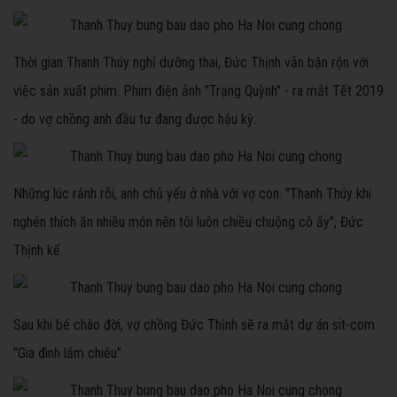
Thời gian Thanh Thúy nghỉ dưỡng thai, Đức Thịnh vẫn bận rộn với
việc sản xuất phim. Phim điện ảnh "Trạng Quỳnh" - ra mắt Tết 2019
- do vợ chồng anh đầu tư đang được hậu kỳ.
Những lúc rảnh rỗi, anh chủ yếu ở nhà với vợ con. "Thanh Thúy khi
nghén thích ăn nhiều món nên tôi luôn chiều chuộng cô ấy", Đức
Thịnh kể.
Sau khi bé chào đời, vợ chồng Đức Thịnh sẽ ra mắt dự án sit-com
"Gia đình lắm chiêu".