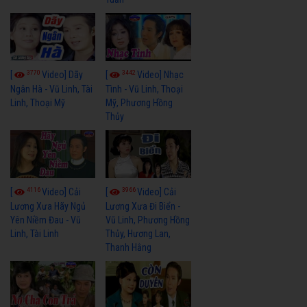
3770
3442
[
Video] Dãy
[
Video] Nhạc
Ngân Hà - Vũ Linh, Tài
Tình - Vũ Linh, Thoại
Linh, Thoại Mỹ
Mỹ, Phương Hồng
Thủy
4116
3966
[
Video] Cải
[
Video] Cải
Lương Xưa Hãy Ngủ
Lương Xưa Đi Biển -
Yên Niềm Đau - Vũ
Vũ Linh, Phương Hồng
Linh, Tài Linh
Thủy, Hương Lan,
Thanh Hằng