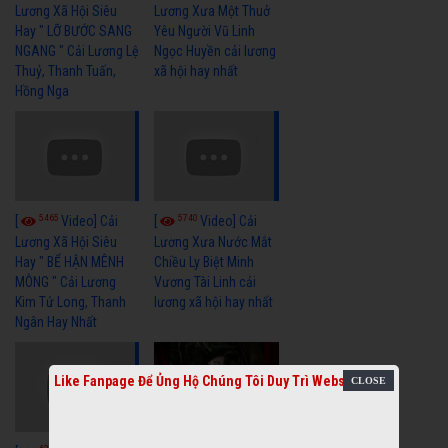
Lương Xã Hội Siêu
Lương Xưa Một Thuở
Hay " LỠ BƯỚC SANG
Yêu Người Vũ Linh
NGANG " Cải Lương Lệ
Ngọc Huyền cải lương
Thuỷ, Thanh Tuấn,
xã hội hay nhất
Hồng Nga
5465
5740
[
Video] Cải
[
Video] Cải
Lương Xã Hội Siêu
Lương Xưa Nước Mắt
Hay " BỂ HẬN MÊNH
Chiều Ly Biệt Minh
MÔNG " Cải Lương
Vương Tài Linh cải
Kim Tử Long, Thanh
lương xã hội hay nhất
Ngân Hay Nhất
Like Fanpage Để Ủng Hộ Chúng Tôi Duy Trì Website
6044
[
Video] Quán