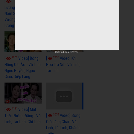
6328
[
Video] Cải
Nửa Khuya-Minh
Cảnh-Trọng Hữu
Lương Xưa : Rồi 30
Năm Sau - Minh
Vương Lệ Thủy | cải
lương xã hội hay nhất
Powered by
netcore.vn
9062
7354
[
Video] Bông
[
Video] Khi
Hồng Cài Áo - Vũ Linh,
Hoa Trà Nở - Vũ Linh,
Ngọc Huyền, Ngọc
Tài Linh
Giàu, Diệp Lang
4111
[
Video] Một
3659
[
Video] Sóng
Thời Phóng Đãng - Vũ
Linh, Tài Linh, Chí Linh
Gió Làng Chài - Vũ
Linh, Tài Linh, Khánh
Tuấn