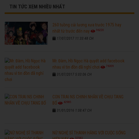
TIN TỨC XEM NHIỀU NHẤT
260 tuồng cải lương xưa trước 1975 hay
96220
nhất từ trước đến nay
17/07/2017 11:33:48 CH
Mr. Đàm, Hồ Ngọc Hà quyết add facebook
76309
nhau vì tin đồn đã nghỉ chơi
31/07/2017 5:03:06 CH
CON TRAI NS CHINH NHẪN VỀ CHỊU TANG
42985
BỐ
31/01/2016 1:08:47 CH
NỮ NGHỆ SĨ THANH HẰNG VỚI CUỘC SỐNG
32583
HIỆN NAY