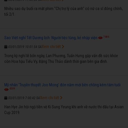
Nhiều sao dự buổi ra mắt phim "Chị trợ lý của anh" có nữ ca sĩ đóng chính,
tối 2/1.
7686
Sao Việt nghỉ Tết Dương lịch: Người tiệc tùng, kẻ nhập viện
Xem chi tiết
03/01/2019 10:01:54 SA
Trong kỳ nghỉ lễ bốn ngày, Lan Phương, Tuấn Hưng gặp vấn đề sức khỏe
còn Hoa hậu Tiểu Vy, Đặng Thu Thảo dành thời gian bên gia đình.
Mỹ nhân 'Truyền thuyết Joo Mong' đón năm mới bên chồng kém tám tuổi
4509
Xem chi tiết
03/01/2019 7:00:42 SA
Han Hye Jin hội ngộ tiền vệ Ki Sung Yeung khi anh về nước thi đấu tại Asian
Cup 2019.