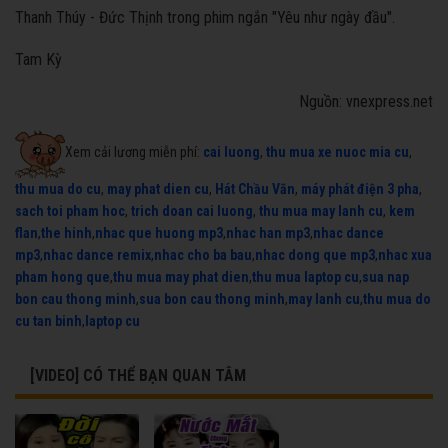
Thanh Thúy - Đức Thịnh trong phim ngắn "Yêu như ngày đầu".
Tam Kỳ
Nguồn: vnexpress.net
Xem cải lương miễn phí:
cai luong
,
thu mua xe nuoc mia cu
,
thu mua do cu
,
may phat dien cu
,
Hát Chầu Văn
,
máy phát điện 3 pha
,
sach toi pham hoc
,
trich doan cai luong
,
thu mua may lanh cu
,
kem
flan
,
the hinh
,
nhac que huong mp3
,
nhac han mp3
,
nhac dance
mp3
,
nhac dance remix
,
nhac cho ba bau
,
nhac dong que mp3
,
nhac xua
pham hong que
,
thu mua may phat dien
,
thu mua laptop cu
,
sua nap
bon cau thong minh
,
sua bon cau thong minh
,
may lanh cu
,
thu mua do
cu tan binh
,
laptop cu
[VIDEO] CÓ THỂ BẠN QUAN TÂM