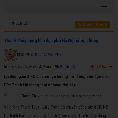
TIN BÊN LỀ
Trang chủ
Tin bên lề
Thanh Thúy bụng bầu dạo phố Hà Nội cùng chồng
Nhạc MP3:
Hát Chầu Văn MP3
|
Admin
|
0 bình luận
|
1081 lượt xem
14/12/2018 7:01:04 SA
(cailuong.net) - Diễn viên tận hưởng trời đông bên đạo diễn
Đức Thịnh khi mang thai ở tháng thứ bảy.
Vợ chồng Thanh Thúy - Đức Thịnh có chuyến công tác ở Hà Nội.
Họ tranh thủ dạo phố nhân tiết trời vào đông. Thanh Thúy đang