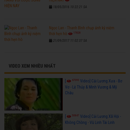
18/05/2016 10:22:21 SA
Ngọc Lan - Thanh Bình chụp ảnh kỷ niệm
17828
thời hẹn hò
21/09/2017 11:02:37 SA
VIDEO XEM NHIỀU NHẤT
67095
[
Video] Cải Lương Xưa - Bơ
Vơ - Lệ Thủy & Minh Vương & Mỹ
Châu
50847
[
Video] Cải Lương Xã Hội -
Không Chồng - Vũ Linh Tài Linh