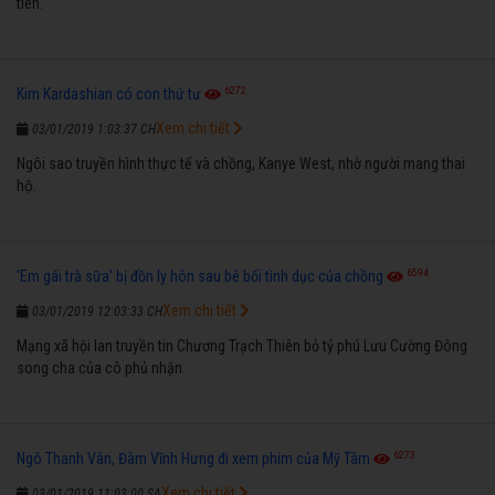
tiên.
6272
Kim Kardashian có con thứ tư
Xem chi tiết
03/01/2019 1:03:37 CH
Ngôi sao truyền hình thực tế và chồng, Kanye West, nhờ người mang thai
hộ.
6594
'Em gái trà sữa' bị đồn ly hôn sau bê bối tình dục của chồng
Xem chi tiết
03/01/2019 12:03:33 CH
Mạng xã hội lan truyền tin Chương Trạch Thiên bỏ tỷ phú Lưu Cường Đông
song cha của cô phủ nhận.
6273
Ngô Thanh Vân, Đàm Vĩnh Hưng đi xem phim của Mỹ Tâm
Xem chi tiết
03/01/2019 11:03:00 SA