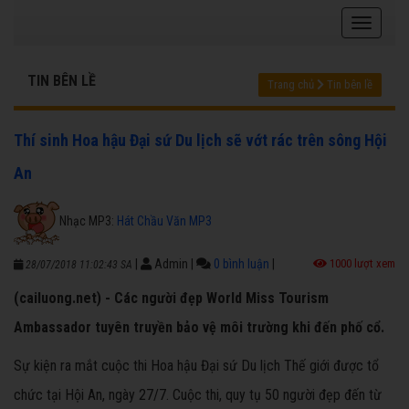
TIN BÊN LỀ
Trang chủ
Tin bên lề
Thí sinh Hoa hậu Đại sứ Du lịch sẽ vớt rác trên sông Hội
An
Nhạc MP3:
Hát Chầu Văn MP3
|
Admin
|
0 bình luận
|
1000 lượt xem
28/07/2018 11:02:43 SA
(cailuong.net) - Các người đẹp World Miss Tourism
Ambassador tuyên truyền bảo vệ môi trường khi đến phố cổ.
Sự kiện ra mắt cuộc thi Hoa hậu Đại sứ Du lịch Thế giới được tổ
chức tại Hội An, ngày 27/7. Cuộc thi, quy tụ 50 người đẹp đến từ