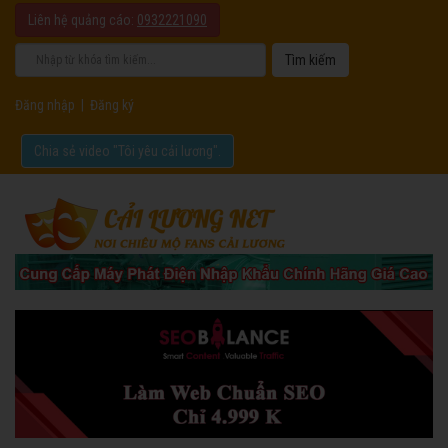
Liên hệ quảng cáo:
0932221090
Đăng nhập
|
Đăng ký
Chia sẻ video "Tôi yêu cải lương".