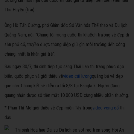
Đương kim hoa hậu của cuộc thi đấu giá từ thiện bên diễn viên Mai
Thu Huyền (trái).
Ông Hồ Tấn Cường, phó Giám đốc Sở Văn hóa Thể thao và Du lịch
Quảng Nam, nói: "Chúng tôi mong cuộc thi khuếch trương vẻ đẹp di
sản phố cổ, truyền được thông điệp giữ gìn môi trường đến công
chúng, nhất là khán giả trẻ".
Sau ngày 30/7, thí sinh tiếp tục sang Thái Lan thi trang phục dạo
biển, quốc phục và giới thiệu về
video cải lương
quảng bá vẻ đẹp
quê nhà. Chung kết sẽ diễn ra tối 8/8 tại Bangkok. Người đăng
quang nhận được số tiền mặt 10.000 USD cùng nhiều phần thưởng.
* Phan Thị Mơ giới thiệu vẻ đẹp miền Tây trong
video vọng cổ
thi
đấu