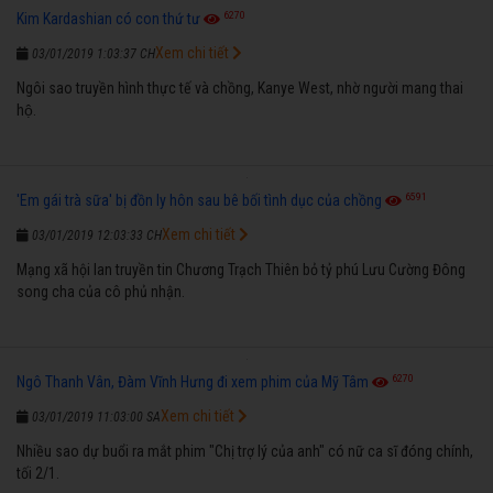
6270
Kim Kardashian có con thứ tư
Xem chi tiết
03/01/2019 1:03:37 CH
Ngôi sao truyền hình thực tế và chồng, Kanye West, nhờ người mang thai
hộ.
6591
'Em gái trà sữa' bị đồn ly hôn sau bê bối tình dục của chồng
Xem chi tiết
03/01/2019 12:03:33 CH
Mạng xã hội lan truyền tin Chương Trạch Thiên bỏ tỷ phú Lưu Cường Đông
song cha của cô phủ nhận.
6270
Ngô Thanh Vân, Đàm Vĩnh Hưng đi xem phim của Mỹ Tâm
Xem chi tiết
03/01/2019 11:03:00 SA
Nhiều sao dự buổi ra mắt phim "Chị trợ lý của anh" có nữ ca sĩ đóng chính,
tối 2/1.