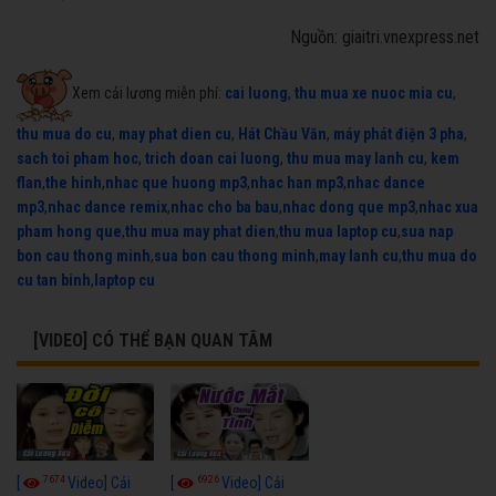
Nguồn: giaitri.vnexpress.net
Xem cải lương miễn phí:
cai luong
,
thu mua xe nuoc mia cu
,
thu mua do cu
,
may phat dien cu
,
Hát Chầu Văn
,
máy phát điện 3 pha
,
sach toi pham hoc
,
trich doan cai luong
,
thu mua may lanh cu
,
kem
flan
,
the hinh
,
nhac que huong mp3
,
nhac han mp3
,
nhac dance
mp3
,
nhac dance remix
,
nhac cho ba bau
,
nhac dong que mp3
,
nhac xua
pham hong que
,
thu mua may phat dien
,
thu mua laptop cu
,
sua nap
bon cau thong minh
,
sua bon cau thong minh
,
may lanh cu
,
thu mua do
cu tan binh
,
laptop cu
[VIDEO] CÓ THỂ BẠN QUAN TÂM
7674
6926
[
Video] Cải
[
Video] Cải