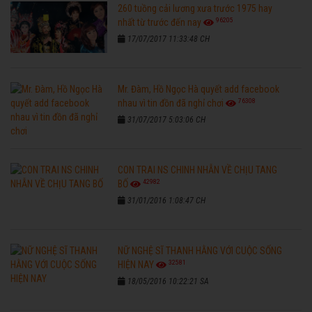
260 tuồng cải lương xưa trước 1975 hay
96205
nhất từ trước đến nay
17/07/2017 11:33:48 CH
Mr. Đàm, Hồ Ngọc Hà quyết add facebook
76308
nhau vì tin đồn đã nghỉ chơi
31/07/2017 5:03:06 CH
CON TRAI NS CHINH NHẪN VỀ CHỊU TANG
42982
BỐ
31/01/2016 1:08:47 CH
NỮ NGHỆ SĨ THANH HẰNG VỚI CUỘC SỐNG
32581
HIỆN NAY
18/05/2016 10:22:21 SA