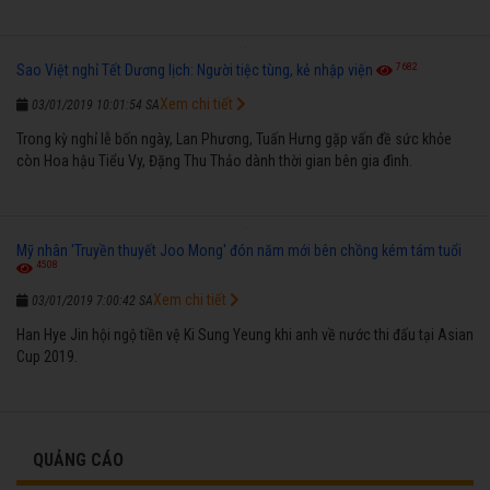
7682
Sao Việt nghỉ Tết Dương lịch: Người tiệc tùng, kẻ nhập viện
Xem chi tiết
03/01/2019 10:01:54 SA
Trong kỳ nghỉ lễ bốn ngày, Lan Phương, Tuấn Hưng gặp vấn đề sức khỏe
còn Hoa hậu Tiểu Vy, Đặng Thu Thảo dành thời gian bên gia đình.
Mỹ nhân 'Truyền thuyết Joo Mong' đón năm mới bên chồng kém tám tuổi
4508
Xem chi tiết
03/01/2019 7:00:42 SA
Han Hye Jin hội ngộ tiền vệ Ki Sung Yeung khi anh về nước thi đấu tại Asian
Cup 2019.
QUẢNG CÁO