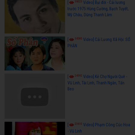
36023
[
Video] Bụi đời - Cải lương
trước 1975 Hùng Cường, Bạch Tuyết,
Mỹ Châu, Dũng Thanh Lâm
34585
[
Video] Cải Lương Xã Hội: SỐ
PHẬN
24592
[
Video] Kẻ Chợ Người Quê -
Vũ Linh, Tài Linh, Thanh Ngân, Tấn
Beo
23610
[
Video] Phạm Công Cúc Hoa
- Vũ Linh