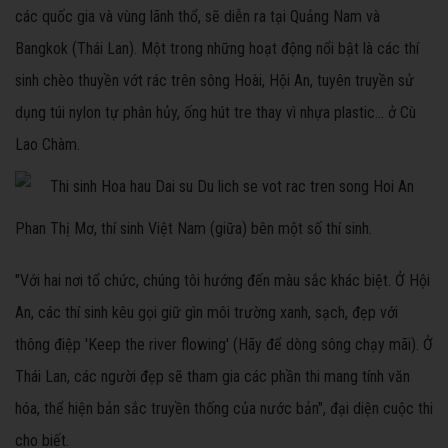
các quốc gia và vùng lãnh thổ, sẽ diễn ra tại Quảng Nam và
Bangkok (Thái Lan). Một trong những hoạt động nổi bật là các thí
sinh chèo thuyền vớt rác trên sông Hoài, Hội An, tuyên truyền sử
dụng túi nylon tự phân hủy, ống hút tre thay vì nhựa plastic... ở Cù
Lao Chàm.
Phan Thị Mơ, thí sinh Việt Nam (giữa) bên một số thí sinh.
"Với hai nơi tổ chức, chúng tôi hướng đến màu sắc khác biệt. Ở Hội
An, các thí sinh kêu gọi giữ gìn môi trường xanh, sạch, đẹp với
thông điệp 'Keep the river flowing' (Hãy để dòng sông chạy mãi). Ở
Thái Lan, các người đẹp sẽ tham gia các phần thi mang tính văn
hóa, thể hiện bản sắc truyền thống của nước bản", đại diện cuộc thi
cho biết.