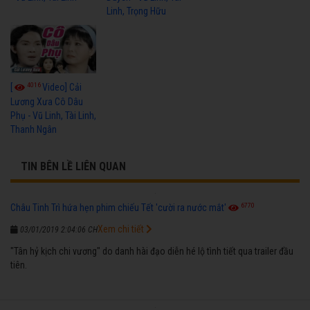
Linh, Trọng Hữu
4016
[
Video] Cải
Lương Xưa Cô Dâu
Phụ - Vũ Linh, Tài Linh,
Thanh Ngân
TIN BÊN LỀ LIÊN QUAN
6770
Châu Tinh Trì hứa hẹn phim chiếu Tết 'cười ra nước mắt'
Xem chi tiết
03/01/2019 2:04:06 CH
"Tân hỷ kịch chi vương" do danh hài đạo diễn hé lộ tình tiết qua trailer đầu
tiên.