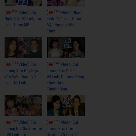
3768
3440
[
Video] Dãy
[
Video] Nhạc
Ngân Hà - Vũ Linh, Tài
Tình - Vũ Linh, Thoại
Linh, Thoại Mỹ
Mỹ, Phương Hồng
Thủy
4114
3966
[
Video] Cải
[
Video] Cải
Lương Xưa Hãy Ngủ
Lương Xưa Đi Biển -
Yên Niềm Đau - Vũ
Vũ Linh, Phương Hồng
Linh, Tài Linh
Thủy, Hương Lan,
Thanh Hằng
4433
3601
[
Video] Cải
[
Video] Cải
Lương Nợ Cha Con Trả
Lương Xưa Còn
- Vũ Linh, Tài Linh
Duyên - Vũ Linh, Tài