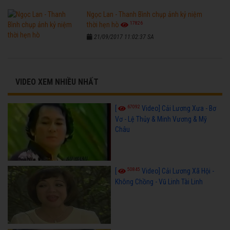
Ngọc Lan - Thanh Bình chụp ảnh kỷ niệm
17826
thời hẹn hò
21/09/2017 11:02:37 SA
VIDEO XEM NHIỀU NHẤT
67092
[
Video] Cải Lương Xưa - Bơ
Vơ - Lệ Thủy & Minh Vương & Mỹ
Châu
50845
[
Video] Cải Lương Xã Hội -
Không Chồng - Vũ Linh Tài Linh