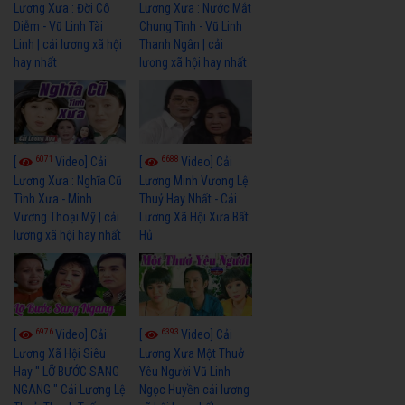
Lương Xưa : Đời Cô
Lương Xưa : Nước Mắt
Diễm - Vũ Linh Tài
Chung Tình - Vũ Linh
Linh | cải lương xã hội
Thanh Ngân | cải
hay nhất
lương xã hội hay nhất
6071
6688
[
Video] Cải
[
Video] Cải
Lương Xưa : Nghĩa Cũ
Lương Minh Vương Lệ
Tình Xưa - Minh
Thuỷ Hay Nhất - Cải
Vương Thoại Mỹ | cải
Lương Xã Hội Xưa Bất
lương xã hội hay nhất
Hủ
6976
6393
[
Video] Cải
[
Video] Cải
Lương Xã Hội Siêu
Lương Xưa Một Thuở
Hay " LỠ BƯỚC SANG
Yêu Người Vũ Linh
NGANG " Cải Lương Lệ
Ngọc Huyền cải lương