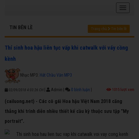
TIN BÊN LỀ
Trang chủ
Tin bên lề
Thí sinh hoa hậu liên tục vấp khi catwalk với váy cồng
kềnh
Nhạc MP3:
Hát Chầu Văn MP3
|
Admin
|
0 bình luận
|
1015 lượt xem
02/09/2018 4:03:26 CH
(cailuong.net) - Các cô gái Hoa hậu Việt Nam 2018 căng
thẳng khi trình diễn nhiều thiết kế cầu kỳ thuộc sưu tập "My
portrait".