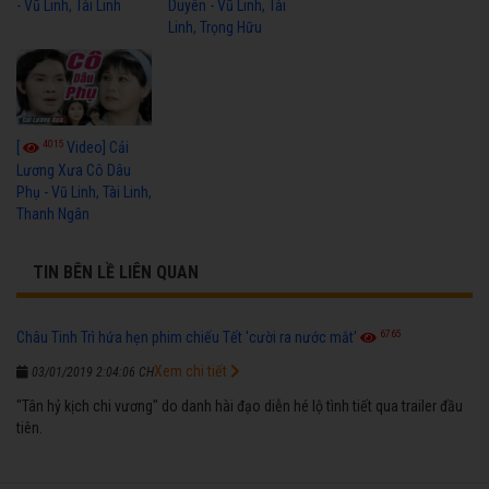
- Vũ Linh, Tài Linh
Duyên - Vũ Linh, Tài
Linh, Trọng Hữu
4015
[
Video] Cải
Lương Xưa Cô Dâu
Phụ - Vũ Linh, Tài Linh,
Thanh Ngân
TIN BÊN LỀ LIÊN QUAN
6765
Châu Tinh Trì hứa hẹn phim chiếu Tết 'cười ra nước mắt'
Xem chi tiết
03/01/2019 2:04:06 CH
"Tân hỷ kịch chi vương" do danh hài đạo diễn hé lộ tình tiết qua trailer đầu
tiên.