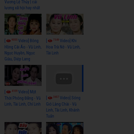
Vương Lệ Thủy | cải
lương xã hội hay nhất
9055
7349
[
Video] Bông
[
Video] Khi
Hồng Cài Áo - Vũ Linh,
Hoa Trà Nở - Vũ Linh,
Ngọc Huyền, Ngọc
Tài Linh
Giàu, Diệp Lang
4109
[
Video] Một
3657
[
Video] Sóng
Thời Phóng Đãng - Vũ
Linh, Tài Linh, Chí Linh
Gió Làng Chài - Vũ
Linh, Tài Linh, Khánh
Tuấn