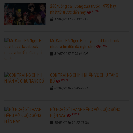
260 tuồng cải lương xưa trước 1975 hay
96197
nhất từ trước đến nay
17/07/2017 11:33:48 CH
Mr. Đàm, Hồ Ngọc Hà quyết add facebook
76301
nhau vì tin đồn đã nghỉ chơi
31/07/2017 5:03:06 CH
CON TRAI NS CHINH NHẪN VỀ CHỊU TANG
42974
BỐ
31/01/2016 1:08:47 CH
NỮ NGHỆ SĨ THANH HẰNG VỚI CUỘC SỐNG
32577
HIỆN NAY
18/05/2016 10:22:21 SA