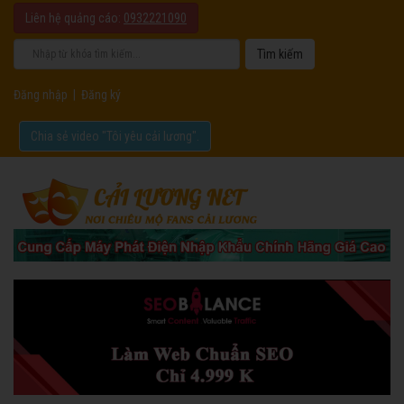
Liên hệ quảng cáo:
0932221090
Đăng nhập
|
Đăng ký
Chia sẻ video "Tôi yêu cải lương".