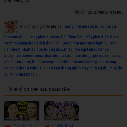
Ảnh:
Kiếng Cận
Nguồn: giaitri.vnexpress.net
Xem cải lương miễn phí:
cai luong
,
thu mua xe nuoc mia cu
,
thu mua do cu
,
may phat dien cu
,
Hát Chầu Văn
,
máy phát điện 3 pha
,
sach toi pham hoc
,
trich doan cai luong
,
thu mua may lanh cu
,
kem
flan
,
the hinh
,
nhac que huong mp3
,
nhac han mp3
,
nhac dance
mp3
,
nhac dance remix
,
nhac cho ba bau
,
nhac dong que mp3
,
nhac xua
pham hong que
,
thu mua may phat dien
,
thu mua laptop cu
,
sua nap
bon cau thong minh
,
sua bon cau thong minh
,
may lanh cu
,
thu mua do
cu tan binh
,
laptop cu
[VIDEO] CÓ THỂ BẠN QUAN TÂM
7665
6918
[
Video] Cải
[
Video] Cải