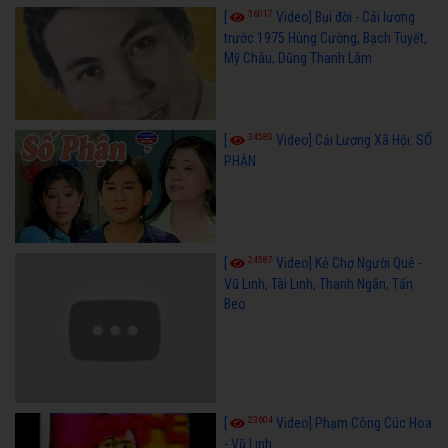
36017
[
Video] Bụi đời - Cải lương
trước 1975 Hùng Cường, Bạch Tuyết,
Mỹ Châu, Dũng Thanh Lâm
34580
[
Video] Cải Lương Xã Hội: SỐ
PHẬN
24587
[
Video] Kẻ Chợ Người Quê -
Vũ Linh, Tài Linh, Thanh Ngân, Tấn
Beo
23604
[
Video] Phạm Công Cúc Hoa
- Vũ Linh