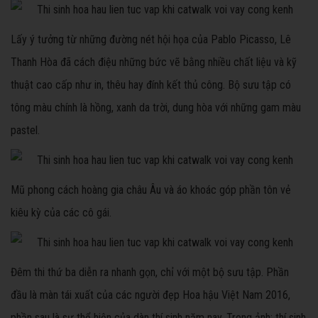
Lấy ý tưởng từ những đường nét hội họa của Pablo Picasso, Lê
Thanh Hòa đã cách điệu những bức vẽ bằng nhiều chất liệu và kỹ
thuật cao cấp như in, thêu hay đính kết thủ công. Bộ sưu tập có
tông màu chính là hồng, xanh da trời, dung hòa với những gam màu
pastel.
Mũ phong cách hoàng gia châu Âu và áo khoác góp phần tôn vẻ
kiêu kỳ của các cô gái.
Đêm thi thứ ba diễn ra nhanh gọn, chỉ với một bộ sưu tập. Phần
đầu là màn tái xuất của các người đẹp Hoa hậu Việt Nam 2016,
phần sau là sự thể hiện của dàn thí sinh năm nay. Trong ảnh: thí sinh