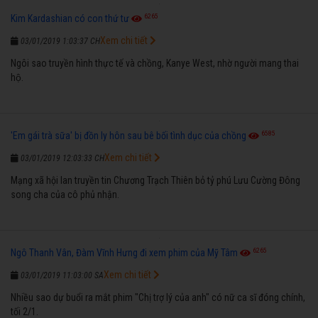
6265
Kim Kardashian có con thứ tư
Xem chi tiết
03/01/2019 1:03:37 CH
Ngôi sao truyền hình thực tế và chồng, Kanye West, nhờ người mang thai
hộ.
6585
'Em gái trà sữa' bị đồn ly hôn sau bê bối tình dục của chồng
Xem chi tiết
03/01/2019 12:03:33 CH
Mạng xã hội lan truyền tin Chương Trạch Thiên bỏ tỷ phú Lưu Cường Đông
song cha của cô phủ nhận.
6265
Ngô Thanh Vân, Đàm Vĩnh Hưng đi xem phim của Mỹ Tâm
Xem chi tiết
03/01/2019 11:03:00 SA
Nhiều sao dự buổi ra mắt phim "Chị trợ lý của anh" có nữ ca sĩ đóng chính,
tối 2/1.