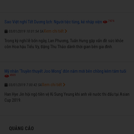
7676
Sao Việt nghỉ Tết Dương lịch: Người tiệc tùng, kẻ nhập viện
Xem chi tiết
03/01/2019 10:01:54 SA
Trong kỳ nghỉ lễ bốn ngày, Lan Phương, Tuấn Hưng gặp vấn đề sức khỏe
còn Hoa hậu Tiểu Vy, Đặng Thu Thảo dành thời gian bên gia đình.
Mỹ nhân 'Truyền thuyết Joo Mong' đón năm mới bên chồng kém tám tuổi
4505
Xem chi tiết
03/01/2019 7:00:42 SA
Han Hye Jin hội ngộ tiền vệ Ki Sung Yeung khi anh về nước thi đấu tại Asian
Cup 2019.
QUẢNG CÁO