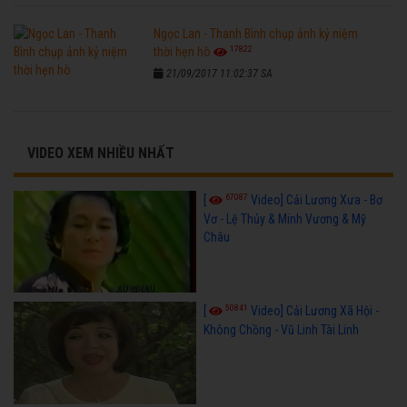
Ngọc Lan - Thanh Bình chụp ảnh kỷ niệm
17822
thời hẹn hò
21/09/2017 11:02:37 SA
VIDEO XEM NHIỀU NHẤT
67087
[
Video] Cải Lương Xưa - Bơ
Vơ - Lệ Thủy & Minh Vương & Mỹ
Châu
50841
[
Video] Cải Lương Xã Hội -
Không Chồng - Vũ Linh Tài Linh