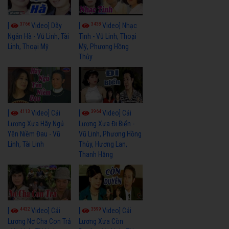
3766
3438
[
Video] Dãy
[
Video] Nhạc
Ngân Hà - Vũ Linh, Tài
Tình - Vũ Linh, Thoại
Linh, Thoại Mỹ
Mỹ, Phương Hồng
Thủy
4113
3964
[
Video] Cải
[
Video] Cải
Lương Xưa Hãy Ngủ
Lương Xưa Đi Biển -
Yên Niềm Đau - Vũ
Vũ Linh, Phương Hồng
Linh, Tài Linh
Thủy, Hương Lan,
Thanh Hằng
4432
3599
[
Video] Cải
[
Video] Cải
Lương Nợ Cha Con Trả
Lương Xưa Còn