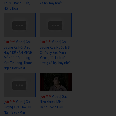
Thuỷ, Thanh Tuấn,
xã hội hay nhất
Hồng Nga
5459
5733
[
Video] Cải
[
Video] Cải
Lương Xã Hội Siêu
Lương Xưa Nước Mắt
Hay " BỂ HẬN MÊNH
Chiều Ly Biệt Minh
MÔNG " Cải Lương
Vương Tài Linh cải
Kim Tử Long, Thanh
lương xã hội hay nhất
Ngân Hay Nhất
6038
[
Video] Quán
6322
[
Video] Cải
Nửa Khuya-Minh
Cảnh-Trọng Hữu
Lương Xưa : Rồi 30
Năm Sau - Minh