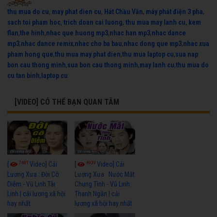
thu mua do cu
,
may phat dien cu
,
Hát Chầu Văn
,
máy phát điện 3 pha
,
sach toi pham hoc
,
trich doan cai luong
,
thu mua may lanh cu
,
kem
flan
,
the hinh
,
nhac que huong mp3
,
nhac han mp3
,
nhac dance
mp3
,
nhac dance remix
,
nhac cho ba bau
,
nhac dong que mp3
,
nhac xua
pham hong que
,
thu mua may phat dien
,
thu mua laptop cu
,
sua nap
bon cau thong minh
,
sua bon cau thong minh
,
may lanh cu
,
thu mua do
cu tan binh
,
laptop cu
[VIDEO] CÓ THỂ BẠN QUAN TÂM
7691
6939
[
Video] Cải
[
Video] Cải
Lương Xưa : Đời Cô
Lương Xưa : Nước Mắt
Diễm - Vũ Linh Tài
Chung Tình - Vũ Linh
Linh | cải lương xã hội
Thanh Ngân | cải
hay nhất
lương xã hội hay nhất