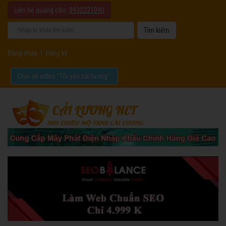
Liên hệ quảng cáo:
0932221090
Đăng nhập
|
Đăng ký
Chia sẻ video "Tôi yêu cải lương".