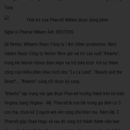
Tony.
Nghệ sĩ Pharrel William Ảnh: REUTERS
Gil Netter, Williams thuộc Công ty I Am Other production, Mimi
Valdes thuộc Công ty Netter films giữ vai trò sản xuất “Atlantis”,
trong khi Martin Hynes đảm nhận vai trò biên kịch. Với sự thành
công của nhiều phim nhạc kịch như “La La Land”, “Beauty and the
Beast”…, “Atlantis” cũng rất được kỳ vọng.
“Atlantis” tập trung vào giai đoạn Pharrell trưởng thành bên bờ biển
Virginia, bang Virginia - Mỹ. Pharrell là con lớn trong gia đình có 3
con trai, chưa kể 2 người anh em cùng cha khác mẹ. Năm lớp 7,
Pharrell gặp Chad Hugo và sau đó cùng trở thành thành viên ban