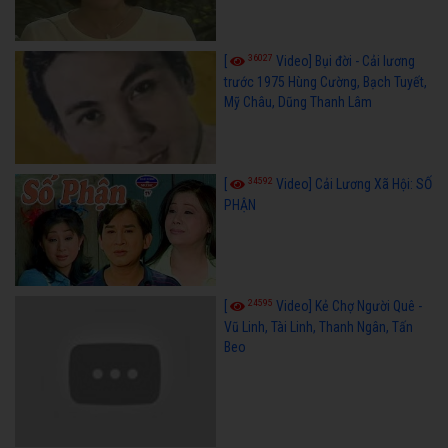
36027
[
Video] Bụi đời - Cải lương
trước 1975 Hùng Cường, Bạch Tuyết,
Mỹ Châu, Dũng Thanh Lâm
34592
[
Video] Cải Lương Xã Hội: SỐ
PHẬN
24595
[
Video] Kẻ Chợ Người Quê -
Vũ Linh, Tài Linh, Thanh Ngân, Tấn
Beo