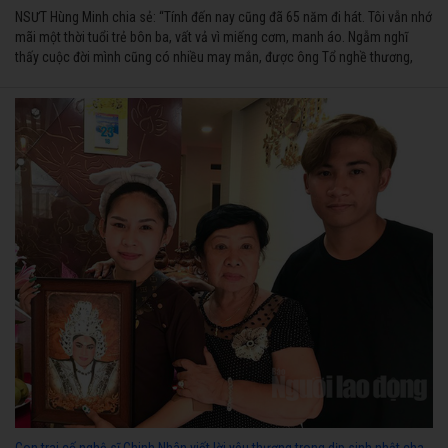
NSƯT Hùng Minh chia sẻ: “Tính đến nay cũng đã 65 năm đi hát. Tôi vẫn nhớ
mãi một thời tuổi trẻ bôn ba, vất vả vì miếng cơm, manh áo. Ngẫm nghĩ
thấy cuộc đời mình cũng có nhiều may mắn, được ông Tổ nghề thương,
nên từ một cậu bé nghèo chẳng biết hát xướng là gì, trong dòng đời xuôi
ngược nhận được những cơ may để từng bước thành danh với nghiệp ca
diễn”.
Con trai cố nghệ sĩ Chinh Nhân viết lời yêu thương trong dịp sinh nhật cha