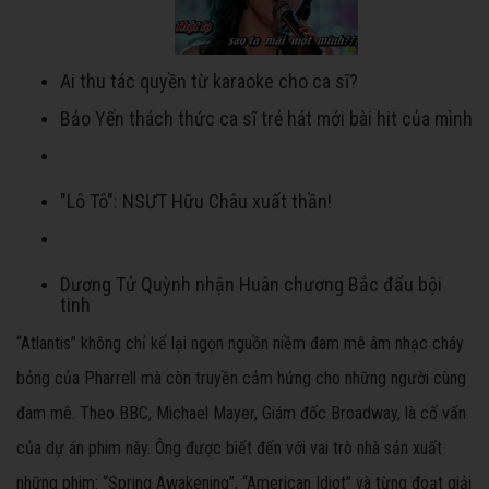
Ai thu tác quyền từ karaoke cho ca sĩ?
Bảo Yến thách thức ca sĩ trẻ hát mới bài hit của mình
"Lô Tô": NSƯT Hữu Châu xuất thần!
Dương Tử Quỳnh nhận Huân chương Bắc đẩu bội
tinh
“Atlantis” không chỉ kể lại ngọn nguồn niềm đam mê âm nhạc cháy
bỏng của Pharrell mà còn truyền cảm hứng cho những người cùng
đam mê. Theo BBC, Michael Mayer, Giám đốc Broadway, là cố vấn
của dự án phim này. Ông được biết đến với vai trò nhà sản xuất
những phim: “Spring Awakening”, “American Idiot” và từng đoạt giải