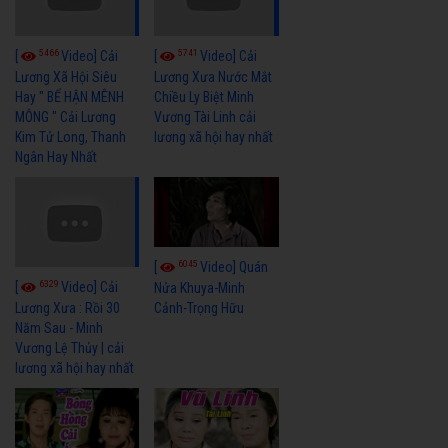
5466
5741
[
Video] Cải
[
Video] Cải
Lương Xã Hội Siêu
Lương Xưa Nước Mắt
Hay " BỂ HẬN MÊNH
Chiều Ly Biệt Minh
MÔNG " Cải Lương
Vương Tài Linh cải
Kim Tử Long, Thanh
lương xã hội hay nhất
Ngân Hay Nhất
6045
[
Video] Quán
6329
[
Video] Cải
Nửa Khuya-Minh
Cảnh-Trọng Hữu
Lương Xưa : Rồi 30
Năm Sau - Minh
Vương Lệ Thủy | cải
lương xã hội hay nhất