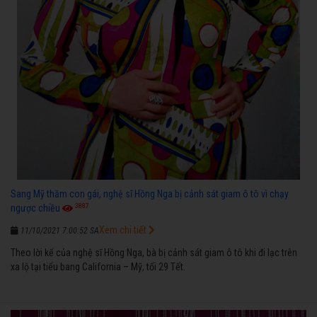
Sang Mỹ thăm con gái, nghệ sĩ Hồng Nga bị cảnh sát giam ô tô vì chạy
3887
ngược chiều
Xem chi tiết
11/10/2021 7:00:52 SA
Theo lời kể của nghệ sĩ Hồng Nga, bà bị cảnh sát giam ô tô khi đi lạc trên
xa lộ tại tiểu bang California – Mỹ, tối 29 Tết.