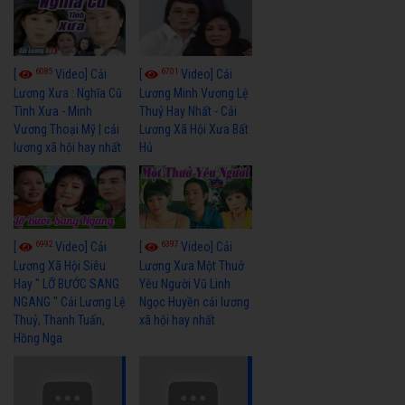
6085
6701
[
Video] Cải
[
Video] Cải
Lương Xưa : Nghĩa Cũ
Lương Minh Vương Lệ
Tình Xưa - Minh
Thuỷ Hay Nhất - Cải
Vương Thoại Mỹ | cải
Lương Xã Hội Xưa Bất
lương xã hội hay nhất
Hủ
6992
6397
[
Video] Cải
[
Video] Cải
Lương Xã Hội Siêu
Lương Xưa Một Thuở
Hay " LỠ BƯỚC SANG
Yêu Người Vũ Linh
NGANG " Cải Lương Lệ
Ngọc Huyền cải lương
Thuỷ, Thanh Tuấn,
xã hội hay nhất
Hồng Nga