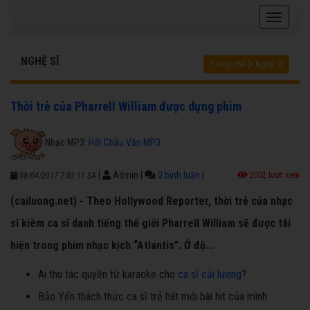
NGHỆ SĨ
Trang chủ
Nghệ sĩ
Thời trẻ của Pharrell William được dựng phim
Nhạc MP3:
Hát Chầu Văn MP3
|
Admin
|
0 bình luận
|
2002 lượt xem
08/04/2017 7:02:11 SA
(cailuong.net) - Theo Hollywood Reporter, thời trẻ của nhạc
sĩ kiêm ca sĩ danh tiếng thế giới Pharrell William sẽ được tái
hiện trong phim nhạc kịch “Atlantis”. Ở độ...
Ai thu tác quyền từ karaoke cho
ca sĩ cải lương
?
Bảo Yến thách thức ca sĩ trẻ hát mới bài hit của mình