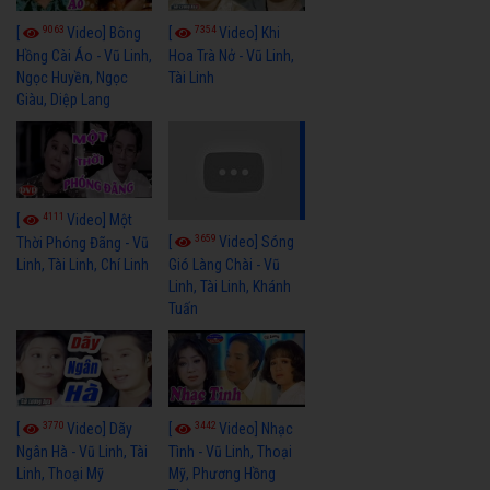
9063
7354
[
Video] Bông
[
Video] Khi
Hồng Cài Áo - Vũ Linh,
Hoa Trà Nở - Vũ Linh,
Ngọc Huyền, Ngọc
Tài Linh
Giàu, Diệp Lang
4111
[
Video] Một
3659
[
Video] Sóng
Thời Phóng Đãng - Vũ
Linh, Tài Linh, Chí Linh
Gió Làng Chài - Vũ
Linh, Tài Linh, Khánh
Tuấn
3770
3442
[
Video] Dãy
[
Video] Nhạc
Ngân Hà - Vũ Linh, Tài
Tình - Vũ Linh, Thoại
Linh, Thoại Mỹ
Mỹ, Phương Hồng