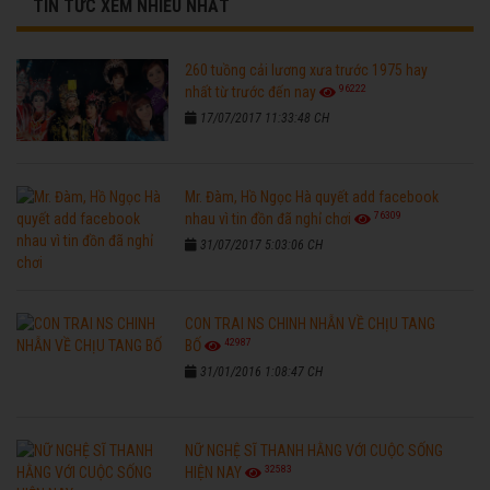
TIN TỨC XEM NHIỀU NHẤT
260 tuồng cải lương xưa trước 1975 hay
96222
nhất từ trước đến nay
17/07/2017 11:33:48 CH
Mr. Đàm, Hồ Ngọc Hà quyết add facebook
76309
nhau vì tin đồn đã nghỉ chơi
31/07/2017 5:03:06 CH
CON TRAI NS CHINH NHẪN VỀ CHỊU TANG
42987
BỐ
31/01/2016 1:08:47 CH
NỮ NGHỆ SĨ THANH HẰNG VỚI CUỘC SỐNG
32583
HIỆN NAY