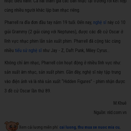
nhạc diễu hành. Cả hai tham gia các ban nhạc tại trường rồi kết hợp
cùng nhiều người khác lập ban nhạc riêng.
Pharrell ra đĩa đơn đầu tay năm 19 tuổi. Đến nay,
nghệ sĩ
này có 10
giải Grammy (2 giải cùng với Neptunes), được các đề cử Oscar ở
lĩnh vực nhạc phim lẫn sản xuất phim. Pharrell đã cộng tác cùng
nhiều
tiểu sử nghệ sĩ
như Jay - Z, Daft Punk, Miley Cyrus...
Không chỉ âm nhạc, Pharrell còn hoạt động ở nhiều lĩnh vực như:
sản xuất âm nhạc, sản xuất phim. Gần đây, nghệ sĩ này tập trung
vào điện ảnh và là nhà sản xuất “Hidden Figures” - phim nhận được
3 đề cử Oscar lần thứ 89.
M.Khuê
Nguồn: nld.com.vn
Xem cải lương miễn phí:
cai luong
,
thu mua xe nuoc mia cu
,