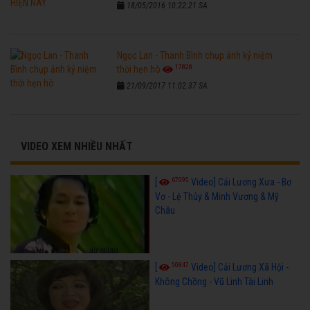
18/05/2016 10:22:21 SA
Ngọc Lan - Thanh Bình chụp ảnh kỷ niệm
17828
thời hẹn hò
21/09/2017 11:02:37 SA
VIDEO XEM NHIỀU NHẤT
67095
[
Video] Cải Lương Xưa - Bơ
Vơ - Lệ Thủy & Minh Vương & Mỹ
Châu
50847
[
Video] Cải Lương Xã Hội -
Không Chồng - Vũ Linh Tài Linh