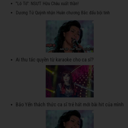
"Lô Tô": NSƯT Hữu Châu xuất thần!
Dương Tử Quỳnh nhận Huân chương Bắc đẩu bội tinh
Ai thu tác quyền từ karaoke cho ca sĩ?
Bảo Yến thách thức ca sĩ trẻ hát mới bài hit của mình