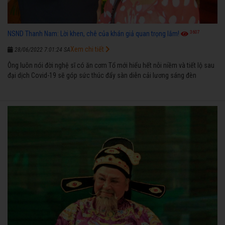
3607
NSND Thanh Nam: Lời khen, chê của khán giả quan trọng lắm!
Xem chi tiết
28/06/2022 7:01:24 SA
Ông luôn nói đời nghệ sĩ có ăn cơm Tổ mới hiểu hết nỗi niềm và tiết lộ sau
đại dịch Covid-19 sẽ góp sức thúc đẩy sàn diễn cải lương sáng đèn