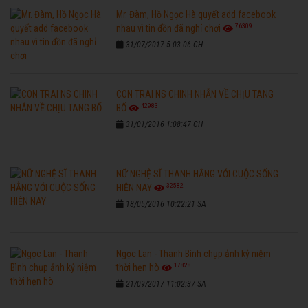
Mr. Đàm, Hồ Ngọc Hà quyết add facebook
76309
nhau vì tin đồn đã nghỉ chơi
31/07/2017 5:03:06 CH
CON TRAI NS CHINH NHẪN VỀ CHỊU TANG
42983
BỐ
31/01/2016 1:08:47 CH
NỮ NGHỆ SĨ THANH HẰNG VỚI CUỘC SỐNG
32582
HIỆN NAY
18/05/2016 10:22:21 SA
Ngọc Lan - Thanh Bình chụp ảnh kỷ niệm
17828
thời hẹn hò
21/09/2017 11:02:37 SA