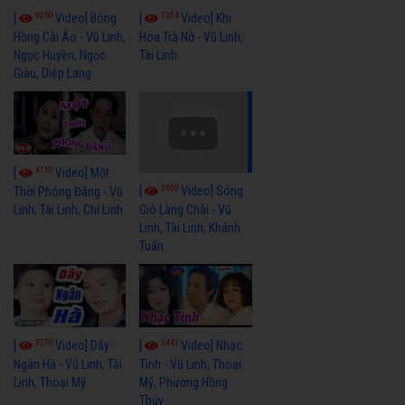
9060
7354
[
Video] Bông
[
Video] Khi
Hồng Cài Áo - Vũ Linh,
Hoa Trà Nở - Vũ Linh,
Ngọc Huyền, Ngọc
Tài Linh
Giàu, Diệp Lang
4110
[
Video] Một
3659
[
Video] Sóng
Thời Phóng Đãng - Vũ
Linh, Tài Linh, Chí Linh
Gió Làng Chài - Vũ
Linh, Tài Linh, Khánh
Tuấn
3770
3441
[
Video] Dãy
[
Video] Nhạc
Ngân Hà - Vũ Linh, Tài
Tình - Vũ Linh, Thoại
Linh, Thoại Mỹ
Mỹ, Phương Hồng
Thủy