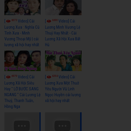
6073
6690
[
Video] Cải
[
Video] Cải
Lương Xưa : Nghĩa Cũ
Lương Minh Vương Lệ
Tình Xưa - Minh
Thuỷ Hay Nhất - Cải
Vương Thoại Mỹ | cải
Lương Xã Hội Xưa Bất
lương xã hội hay nhất
Hủ
6979
6394
[
Video] Cải
[
Video] Cải
Lương Xã Hội Siêu
Lương Xưa Một Thuở
Hay " LỠ BƯỚC SANG
Yêu Người Vũ Linh
NGANG " Cải Lương Lệ
Ngọc Huyền cải lương
Thuỷ, Thanh Tuấn,
xã hội hay nhất
Hồng Nga