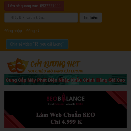
Liên hệ quảng cáo:
0932221090
Đăng nhập
|
Đăng ký
Chia sẻ video "Tôi yêu cải lương".