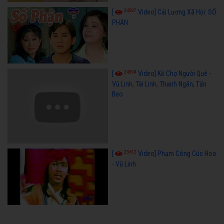
34587
[
Video] Cải Lương Xã Hội: SỐ
PHẬN
24594
[
Video] Kẻ Chợ Người Quê -
Vũ Linh, Tài Linh, Thanh Ngân, Tấn
Beo
23612
[
Video] Phạm Công Cúc Hoa
- Vũ Linh