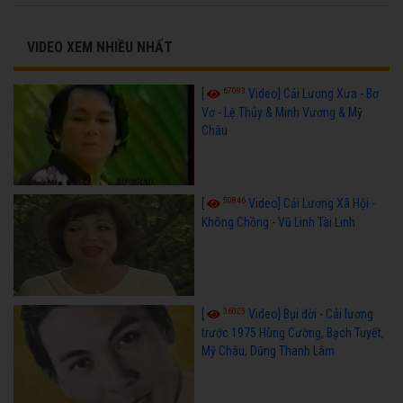
VIDEO XEM NHIỀU NHẤT
67093
[
Video] Cải Lương Xưa - Bơ
Vơ - Lệ Thủy & Minh Vương & Mỹ
Châu
50846
[
Video] Cải Lương Xã Hội -
Không Chồng - Vũ Linh Tài Linh
36025
[
Video] Bụi đời - Cải lương
trước 1975 Hùng Cường, Bạch Tuyết,
Mỹ Châu, Dũng Thanh Lâm