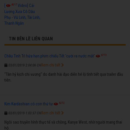
4017
[
Video] Cải
Lương Xưa Cô Dâu
Phụ - Vũ Linh, Tài Linh,
Thanh Ngân
TIN BÊN LỀ LIÊN QUAN
6772
Châu Tinh Trì hứa hẹn phim chiếu Tết 'cười ra nước mắt'
Xem chi tiết
03/01/2019 2:04:06 CH
"Tân hỷ kịch chi vương" do danh hài đạo diễn hé lộ tình tiết qua trailer đầu
tiên.
6272
Kim Kardashian có con thứ tư
Xem chi tiết
03/01/2019 1:03:37 CH
Ngôi sao truyền hình thực tế và chồng, Kanye West, nhờ người mang thai
hộ.