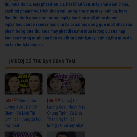
thu mua do cu
,
may phat dien cu
,
Hát Chầu Văn
,
máy phát điện 3 pha
,
sach toi pham hoc
,
trich doan cai luong
,
thu mua may lanh cu
,
kem
flan
,
the hinh
,
nhac que huong mp3
,
nhac han mp3
,
nhac dance
mp3
,
nhac dance remix
,
nhac cho ba bau
,
nhac dong que mp3
,
nhac xua
pham hong que
,
thu mua may phat dien
,
thu mua laptop cu
,
sua nap
bon cau thong minh
,
sua bon cau thong minh
,
may lanh cu
,
thu mua do
cu tan binh
,
laptop cu
[VIDEO] CÓ THỂ BẠN QUAN TÂM
7675
6928
[
Video] Cải
[
Video] Cải
Lương Xưa : Đời Cô
Lương Xưa : Nước Mắt
Diễm - Vũ Linh Tài
Chung Tình - Vũ Linh
Linh | cải lương xã hội
Thanh Ngân | cải
hay nhất
lương xã hội hay nhất