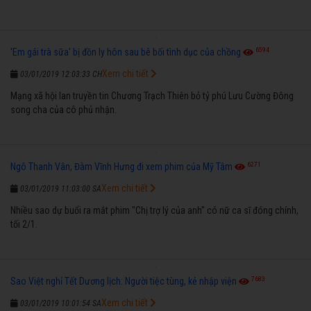
6594
'Em gái trà sữa' bị đồn ly hôn sau bê bối tình dục của chồng
Xem chi tiết
03/01/2019 12:03:33 CH
Mạng xã hội lan truyền tin Chương Trạch Thiên bỏ tỷ phú Lưu Cường Đông
song cha của cô phủ nhận.
6271
Ngô Thanh Vân, Đàm Vĩnh Hưng đi xem phim của Mỹ Tâm
Xem chi tiết
03/01/2019 11:03:00 SA
Nhiều sao dự buổi ra mắt phim "Chị trợ lý của anh" có nữ ca sĩ đóng chính,
tối 2/1.
7683
Sao Việt nghỉ Tết Dương lịch: Người tiệc tùng, kẻ nhập viện
Xem chi tiết
03/01/2019 10:01:54 SA