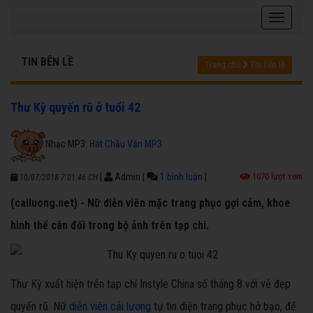
TIN BÊN LỀ
Trang chủ
Tin bên lề
Thư Kỳ quyến rũ ở tuổi 42
Nhạc MP3:
Hát Chầu Văn MP3
|
Admin
|
1 bình luận
|
1070 lượt xem
10/07/2018 7:01:46 CH
(cailuong.net) - Nữ diễn viên mặc trang phục gợi cảm, khoe
hình thể cân đối trong bộ ảnh trên tạp chí.
Thư Kỳ xuất hiện trên tạp chí Instyle China số tháng 8 với vẻ đẹp
quyến rũ. Nữ
diễn viên cải lương
tự tin diện trang phục hở bạo, để