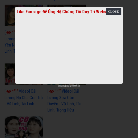
Like Fanpage Để Ủng Hộ Chúng Tôi Duy Trì Website
4114
3966
[
Video] Cải
[
Video] Cải
Lương Xưa Hãy Ngủ
Lương Xưa Đi Biển -
Yên Niềm Đau - Vũ
Vũ Linh, Phương Hồng
Linh, Tài Linh
Thủy, Hương Lan,
Thanh Hằng
Powered by
netcore.vn
4434
3602
[
Video] Cải
[
Video] Cải
Lương Nợ Cha Con Trả
Lương Xưa Còn
- Vũ Linh, Tài Linh
Duyên - Vũ Linh, Tài
Linh, Trọng Hữu