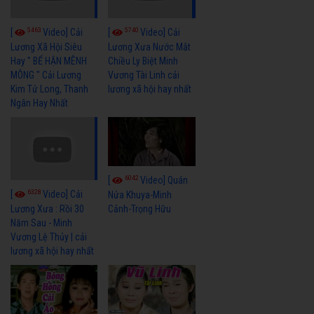
5463
5740
[
Video] Cải
[
Video] Cải
Lương Xã Hội Siêu
Lương Xưa Nước Mắt
Hay " BỂ HẬN MÊNH
Chiều Ly Biệt Minh
MÔNG " Cải Lương
Vương Tài Linh cải
Kim Tử Long, Thanh
lương xã hội hay nhất
Ngân Hay Nhất
6042
[
Video] Quán
6328
[
Video] Cải
Nửa Khuya-Minh
Cảnh-Trọng Hữu
Lương Xưa : Rồi 30
Năm Sau - Minh
Vương Lệ Thủy | cải
lương xã hội hay nhất