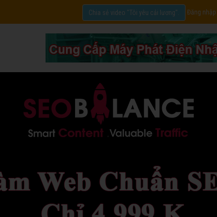
Đăng nhập
Chia sẻ video "Tôi yêu cải lương".