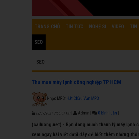
TRANG CHỦ
TIN TỨC
NGHỆ SĨ
VIDEO
TIN 
SEO
SEO
Thu mua máy lạnh công nghiệp TP HCM
Nhạc MP3:
Hát Chầu Văn MP3
|
Admin
|
0 bình luận
|
12/09/2021 7:56:57 CH
(cailuong.net) - Bạn đang muốn thanh lý máy lạnh 
xem ngay bài viết dưới đây để biết thêm những thô