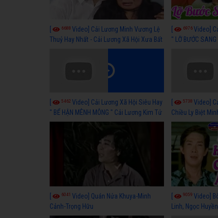
6688
6976
[
Video] Cải Lương Minh Vương Lệ
[
Video] C
Thuỷ Hay Nhất - Cải Lương Xã Hội Xưa Bất
" LỠ BƯỚC SANG 
Hủ
Thuỷ, Thanh Tuấ
5462
5738
[
Video] Cải Lương Xã Hội Siêu Hay
[
Video] C
" BỂ HẬN MÊNH MÔNG " Cải Lương Kim Tử
Chiều Ly Biệt Min
Long, Thanh Ngân Hay Nhất
lương xã hội hay
6041
9059
[
Video] Quán Nửa Khuya-Minh
[
Video] B
Cảnh-Trọng Hữu
Linh, Ngọc Huyền