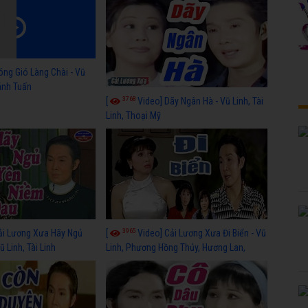
óng Gió Làng Chài - Vũ
hánh Tuấn
3768
[
Video] Dãy Ngân Hà - Vũ Linh, Tài
Linh, Thoại Mỹ
3965
ải Lương Xưa Hãy Ngủ
[
Video] Cải Lương Xưa Đi Biển - Vũ
 Linh, Tài Linh
Linh, Phương Hồng Thủy, Hương Lan,
Thanh Hằng