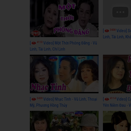
3658
[
Video] S
Linh, Tài Linh, K
4110
[
Video] Một Thời Phóng Đãng - Vũ
Linh, Tài Linh, Chí Linh
3439
4114
[
Video] Nhạc Tình - Vũ Linh, Thoại
[
Video] C
Mỹ, Phương Hồng Thủy
Yên Niềm Đau - Vũ