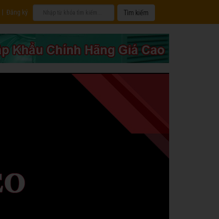
|
Đăng ký