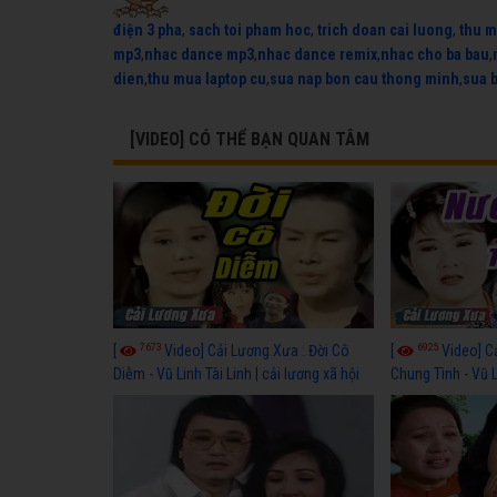
điện 3 pha
,
sach toi pham hoc
,
trich doan cai luong
,
thu m
mp3
,
nhac dance mp3
,
nhac dance remix
,
nhac cho ba bau
,
dien
,
thu mua laptop cu
,
sua nap bon cau thong minh
,
sua 
[VIDEO] CÓ THỂ BẠN QUAN TÂM
7673
6925
[
Video] Cải Lương Xưa : Đời Cô
[
Video] C
Diễm - Vũ Linh Tài Linh | cải lương xã hội
Chung Tình - Vũ 
hay nhất
lương xã hội hay