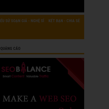
IỂU SỬ SOẠN GIẢ - NGHỆ SĨ
KẾT BẠN - CHIA SẺ
QUẢNG CÁO