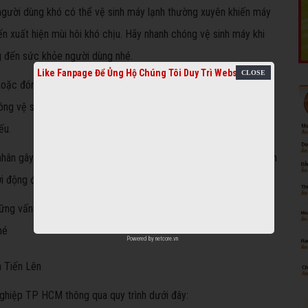
 người dùng khó có thể vệ sinh máy lạnh thường xuyên khiến máy
đến xuất hiện mùi hôi khó chịu. Hãy nhanh chóng vệ sinh máy khi
g đến sức khỏe người dùng nhé.
Like Fanpage Để Ủng Hộ Chúng Tôi Duy Trì Website
hoặc đóng nước: Tương tự như trên, máy lạnh công nghiệp đóng
ng vệ sinh máy lạnh thường xuyên khiến ống xả nước bị nghẹt,
yếu.
n gây ra lỗi này có thể là do sau thời gian dài sử dụng máy lạnh
hởi động được máy lạnh
ng vấn đề trên hay bị hư hỏng gì, bạn có thể xem xét đến việc
hé
Powered by
netcore.vn
h Tiến Lên
ghiệp TP HCM thông qua quy trình dưới đây: