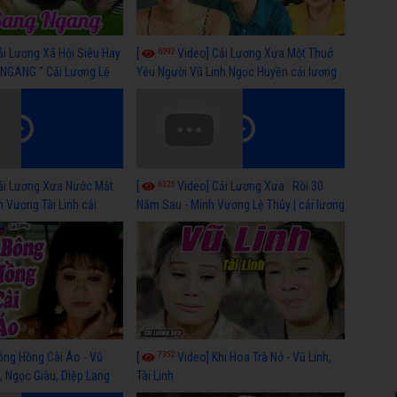
6392
ải Lương Xã Hội Siêu Hay
[
Video] Cải Lương Xưa Một Thuở
NGANG " Cải Lương Lệ
Yêu Người Vũ Linh Ngọc Huyền cải lương
n, Hồng Nga
xã hội hay nhất
6325
ải Lương Xưa Nước Mắt
[
Video] Cải Lương Xưa : Rồi 30
h Vương Tài Linh cải
Năm Sau - Minh Vương Lệ Thủy | cải lương
 nhất
xã hội hay nhất
7352
ông Hồng Cài Áo - Vũ
[
Video] Khi Hoa Trà Nở - Vũ Linh,
, Ngọc Giàu, Diệp Lang
Tài Linh