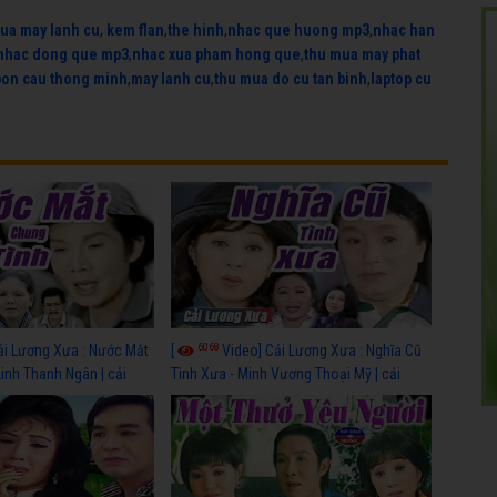
ua may lanh cu
,
kem flan
,
the hinh
,
nhac que huong mp3
,
nhac han
nhac dong que mp3
,
nhac xua pham hong que
,
thu mua may phat
bon cau thong minh
,
may lanh cu
,
thu mua do cu tan binh
,
laptop cu
6068
ải Lương Xưa : Nước Mắt
[
Video] Cải Lương Xưa : Nghĩa Cũ
Linh Thanh Ngân | cải
Tình Xưa - Minh Vương Thoại Mỹ | cải
 nhất
lương xã hội hay nhất