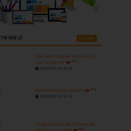
TIN BÊN LỀ
Đọc thêm
Châu Tinh Trì hứa hẹn phim chiếu Tết
6770
'cười ra nước mắt'
03/01/2019 2:04:06 CH
6270
Kim Kardashian có con thứ tư
03/01/2019 1:03:37 CH
'Em gái trà sữa' bị đồn ly hôn sau bê
6590
bối tình dục của chồng