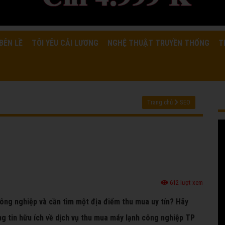
BÊN LỀ
TÔI YÊU CẢI LƯƠNG
NGHỆ THUẬT TRUYỀN THỐNG
T
Trang chủ
SEO
612 lượt xem
công nghiệp và cần tìm một địa điểm thu mua uy tín? Hãy
ng tin hữu ích về dịch vụ thu mua máy lạnh công nghiệp TP