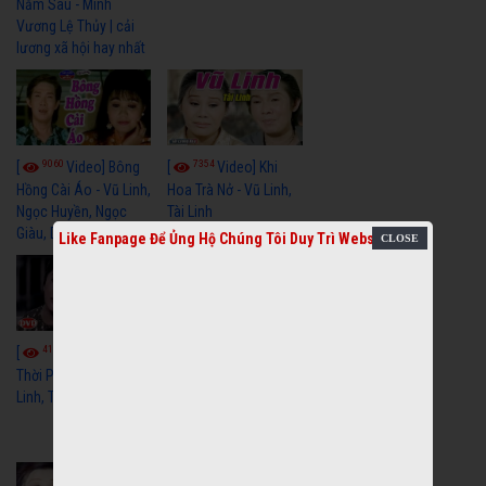
Năm Sau - Minh
Vương Lệ Thủy | cải
lương xã hội hay nhất
9060
7354
[
Video] Bông
[
Video] Khi
Hồng Cài Áo - Vũ Linh,
Hoa Trà Nở - Vũ Linh,
Ngọc Huyền, Ngọc
Tài Linh
Giàu, Diệp Lang
Like Fanpage Để Ủng Hộ Chúng Tôi Duy Trì Website
4111
[
Video] Một
3659
[
Video] Sóng
Thời Phóng Đãng - Vũ
Linh, Tài Linh, Chí Linh
Gió Làng Chài - Vũ
Linh, Tài Linh, Khánh
Tuấn