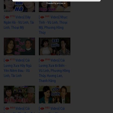
Powered by
netcore.vn
3770
3441
[
Video] Dãy
[
Video] Nhạc
Ngân Hà - Vũ Linh, Tài
Tình - Vũ Linh, Thoại
Linh, Thoại Mỹ
Mỹ, Phương Hồng
Thủy
4115
3966
[
Video] Cải
[
Video] Cải
Lương Xưa Hãy Ngủ
Lương Xưa Đi Biển -
Yên Niềm Đau - Vũ
Vũ Linh, Phương Hồng
Linh, Tài Linh
Thủy, Hương Lan,
Thanh Hằng
4434
3602
[
Video] Cải
[
Video] Cải