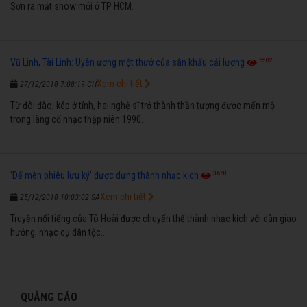
Sơn ra mắt show mới ở TP HCM.
6582
Vũ Linh, Tài Linh: Uyên ương một thưở của sân khấu cải lương
Xem chi tiết
27/12/2018 7:08:19 CH
Từ đôi đào, kép ở tỉnh, hai nghệ sĩ trở thành thần tượng được mến mộ
trong làng cổ nhạc thập niên 1990.
3668
'Dế mèn phiêu lưu ký' được dựng thành nhạc kịch
Xem chi tiết
25/12/2018 10:03:02 SA
Truyện nổi tiếng của Tô Hoài được chuyển thể thành nhạc kịch với dàn giao
hưởng, nhạc cụ dân tộc...
QUẢNG CÁO