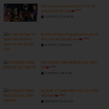
260 tuồng cải lương xưa trước 1975 hay
96215
nhất từ trước đến nay
17/07/2017 11:33:48 CH
Mr. Đàm, Hồ Ngọc Hà quyết add facebook
76309
nhau vì tin đồn đã nghỉ chơi
31/07/2017 5:03:06 CH
CON TRAI NS CHINH NHẪN VỀ CHỊU TANG
42984
BỐ
31/01/2016 1:08:47 CH
NỮ NGHỆ SĨ THANH HẰNG VỚI CUỘC SỐNG
32583
HIỆN NAY
18/05/2016 10:22:21 SA