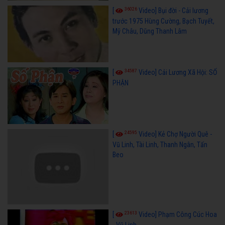
36026
[
Video] Bụi đời - Cải lương
trước 1975 Hùng Cường, Bạch Tuyết,
Mỹ Châu, Dũng Thanh Lâm
34587
[
Video] Cải Lương Xã Hội: SỐ
PHẬN
24595
[
Video] Kẻ Chợ Người Quê -
Vũ Linh, Tài Linh, Thanh Ngân, Tấn
Beo
23613
[
Video] Phạm Công Cúc Hoa