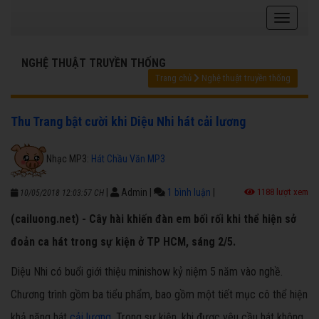
NGHỆ THUẬT TRUYỀN THỐNG
Trang chủ
Nghệ thuật truyền thống
Thu Trang bật cười khi Diệu Nhi hát cải lương
Nhạc MP3:
Hát Chầu Văn MP3
|
Admin
|
1 bình luận
|
1188 lượt xem
10/05/2018 12:03:57 CH
(cailuong.net) - Cây hài khiến đàn em bối rối khi thể hiện sở
đoản ca hát trong sự kiện ở TP HCM, sáng 2/5.
Diệu Nhi có buổi giới thiệu minishow kỷ niệm 5 năm vào nghề.
Chương trình gồm ba tiểu phẩm, bao gồm một tiết mục cô thể hiện
khả năng hát
cải lương
. Trong sự kiện, khi được yêu cầu hát không