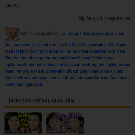
Tam Kỳ
Nguồn: giaitri.vnexpress.net
Xem cải lương miễn phí:
cai luong
,
thu mua xe nuoc mia cu
,
thu mua do cu
,
may phat dien cu
,
Hát Chầu Văn
,
máy phát điện 3 pha
,
sach toi pham hoc
,
trich doan cai luong
,
thu mua may lanh cu
,
kem
flan
,
the hinh
,
nhac que huong mp3
,
nhac han mp3
,
nhac dance
mp3
,
nhac dance remix
,
nhac cho ba bau
,
nhac dong que mp3
,
nhac xua
pham hong que
,
thu mua may phat dien
,
thu mua laptop cu
,
sua nap
bon cau thong minh
,
sua bon cau thong minh
,
may lanh cu
,
thu mua do
cu tan binh
,
laptop cu
[VIDEO] CÓ THỂ BẠN QUAN TÂM