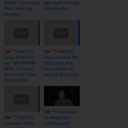
NGANG " Cải Lương Lệ
Ngọc Huyền cải lương
Thuỷ, Thanh Tuấn,
xã hội hay nhất
Hồng Nga
5465
5740
[
Video] Cải
[
Video] Cải
Lương Xã Hội Siêu
Lương Xưa Nước Mắt
Hay " BỂ HẬN MÊNH
Chiều Ly Biệt Minh
MÔNG " Cải Lương
Vương Tài Linh cải
Kim Tử Long, Thanh
lương xã hội hay nhất
Ngân Hay Nhất
6044
[
Video] Quán
6328
[
Video] Cải
Nửa Khuya-Minh
Cảnh-Trọng Hữu
Lương Xưa : Rồi 30