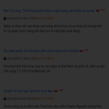
5355
Kim Tử Long: 'Tôi lỗ hàng trăm triệu vì gây dựng sân khấu cải lương'
Xem chi tiết
02/01/2019 5:06:17 CH
Nghệ sĩ nhận xét sân khấu cải lương xã hội hóa chưa nhận hỗ trợ kịp thời
từ cơ quan chức năng nên liên tục lỗ nặng khi hoạt động.
4225
Tài năng violin 20 tuổi biểu diễn chào năm mới ở Hà Nội
Xem chi tiết
29/12/2018 7:09:01 CH
Chương trình hòa nhạc quy tụ các nghệ sĩ Việt Nam và quốc tế, diễn ra vào
20h ngày 1/1/2019 tại Nhà hát Lớn.
4660
Chánh Tín hội ngộ Vân Sơn ở sự kiện
Xem chi tiết
28/12/2018 4:07:24 CH
Tài tử cùng vợ và diễn viên Thái Hòa, đạo diễn Charlie Nguyễn mừng Vân