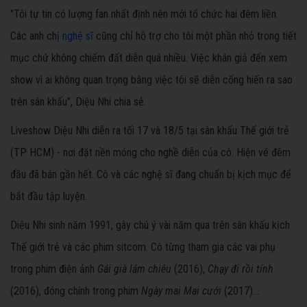
"Tôi tự tin có lượng fan nhất định nên mới tổ chức hai đêm liền.
Các anh chị
nghệ sĩ
cũng chỉ hỗ trợ cho tôi một phần nhỏ trong tiết
mục chứ không chiếm đất diễn quá nhiều. Việc khán giả đến xem
show vì ai không quan trọng bằng việc tôi sẽ diễn cống hiến ra sao
trên sân khấu", Diệu Nhi chia sẻ.
Liveshow Diệu Nhi diễn ra tối 17 và 18/5 tại sân khấu Thế giới trẻ
(TP HCM) - nơi đặt nền móng cho nghề diễn của cô. Hiện vé đêm
đầu đã bán gần hết. Cô và các nghệ sĩ đang chuẩn bị kịch mục để
bắt đầu tập luyện.
Diệu Nhi sinh năm 1991, gây chú ý vài năm qua trên sân khấu kịch
Thế giới trẻ và các phim sitcom. Cô từng tham gia các vai phụ
trong phim điện ảnh
Gái già lắm chiêu
(2016),
Chạy đi rồi tính
(2016), đóng chính trong phim
Ngày mai Mai cưới
(2017)...