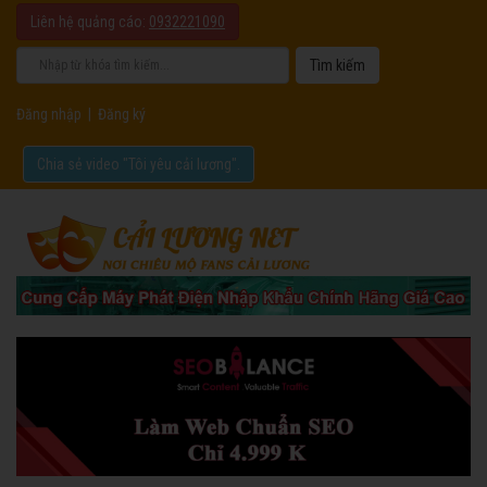
Liên hệ quảng cáo:
0932221090
Đăng nhập
|
Đăng ký
Chia sẻ video "Tôi yêu cải lương".