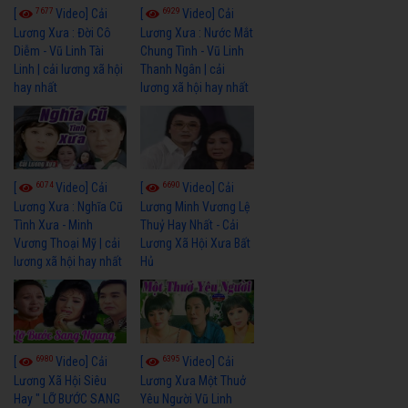
7677
6929
[
Video] Cải
[
Video] Cải
Lương Xưa : Đời Cô
Lương Xưa : Nước Mắt
Diễm - Vũ Linh Tài
Chung Tình - Vũ Linh
Linh | cải lương xã hội
Thanh Ngân | cải
hay nhất
lương xã hội hay nhất
6074
6690
[
Video] Cải
[
Video] Cải
Lương Xưa : Nghĩa Cũ
Lương Minh Vương Lệ
Tình Xưa - Minh
Thuỷ Hay Nhất - Cải
Vương Thoại Mỹ | cải
Lương Xã Hội Xưa Bất
lương xã hội hay nhất
Hủ
6980
6395
[
Video] Cải
[
Video] Cải
Lương Xã Hội Siêu
Lương Xưa Một Thuở
Hay " LỠ BƯỚC SANG
Yêu Người Vũ Linh