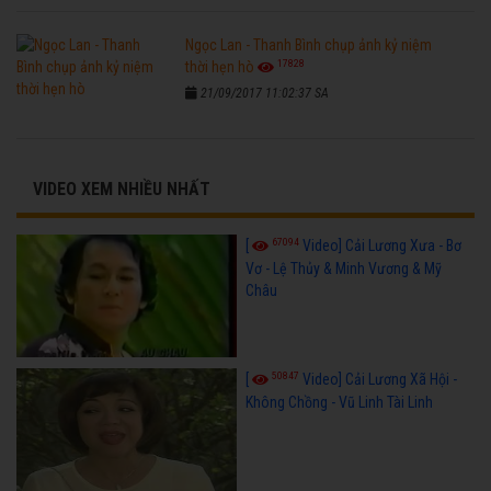
Ngọc Lan - Thanh Bình chụp ảnh kỷ niệm
17828
thời hẹn hò
21/09/2017 11:02:37 SA
VIDEO XEM NHIỀU NHẤT
67094
[
Video] Cải Lương Xưa - Bơ
Vơ - Lệ Thủy & Minh Vương & Mỹ
Châu
50847
[
Video] Cải Lương Xã Hội -
Không Chồng - Vũ Linh Tài Linh