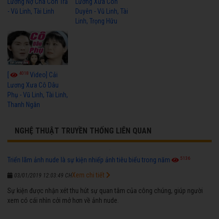
Lương Nợ Cha Con Trả
Lương Xưa Còn
- Vũ Linh, Tài Linh
Duyên - Vũ Linh, Tài
Linh, Trọng Hữu
4018
[
Video] Cải
Lương Xưa Cô Dâu
Phụ - Vũ Linh, Tài Linh,
Thanh Ngân
NGHỆ THUẬT TRUYỀN THỐNG LIÊN QUAN
5136
Triển lãm ảnh nude là sự kiện nhiếp ảnh tiêu biểu trong năm
Xem chi tiết
03/01/2019 12:03:49 CH
Sự kiện được nhận xét thu hút sự quan tâm của công chúng, giúp người
xem có cái nhìn cởi mở hơn về ảnh nude.