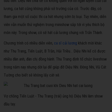
đầu tiên. Diệu Nhi chia sẻ cô không quen với lối ngân luyến của cải
lương, ca hát cũng không phải sở trường của cô. Trước đây, cô
tham gia một số cuộc thi ca hát nhưng sớm bị loại. Tuy nhiên, diễn
viên vẫn muốn thử nghiệm trong minishow sắp tới vì yêu thích bộ
môn này. Trong show, cô sẽ hát cải lương chung với Trấn Thành.
Chương trình có nhiều diễn viên,
ca sĩ cải lương
khách mời khác
như Thu Trang, Tiến Luật, B Trần, Hải Triều... Diệu Nhi kể cô được
nhiều đàn anh, đàn chị đồng hành. Thu Trang định tổ chức liveshow
trong năm nay nhưng dời lại để giúp đỡ Diệu Nhi. Đông Nhi, Vũ Cát
Tường cho biết sẽ không lấy cát-xê.
Vợ chồng Tiến Luật - Thu Trang (trái) ủng hộ Diệu Nhi làm show
đầu tay.