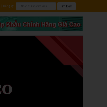
|
Đăng ký