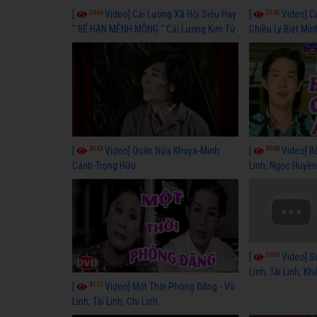
5464
5740
[
Video] Cải Lương Xã Hội Siêu Hay
[
Video] C
" BỂ HẬN MÊNH MÔNG " Cải Lương Kim Tử
Chiều Ly Biệt Min
Long, Thanh Ngân Hay Nhất
lương xã hội hay
6043
9060
[
Video] Quán Nửa Khuya-Minh
[
Video] B
Cảnh-Trọng Hữu
Linh, Ngọc Huyền
3659
[
Video] S
Linh, Tài Linh, K
4111
[
Video] Một Thời Phóng Đãng - Vũ
Linh, Tài Linh, Chí Linh