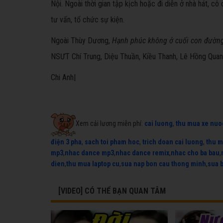
Nội. Ngoài thời gian tập kịch hoặc đi diễn ở nhà hát, c
tư vấn, tổ chức sự kiện.
Ngoài Thùy Dương,
Hạnh phúc không ở cuối con đườn
NSƯT Chí Trung, Diệu Thuần, Kiều Thanh, Lê Hồng Quan
Chi Anh|
Xem cải lương miễn phí:
cai luong
,
thu mua xe nuo
điện 3 pha
,
sach toi pham hoc
,
trich doan cai luong
,
thu m
mp3
,
nhac dance mp3
,
nhac dance remix
,
nhac cho ba bau
,
dien
,
thu mua laptop cu
,
sua nap bon cau thong minh
,
sua 
[VIDEO] CÓ THỂ BẠN QUAN TÂM