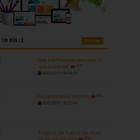
TIN BÊN LỀ
Đọc thêm
Châu Tinh Trì hứa hẹn phim chiếu Tết
6772
'cười ra nước mắt'
03/01/2019 2:04:06 CH
6272
Kim Kardashian có con thứ tư
03/01/2019 1:03:37 CH
'Em gái trà sữa' bị đồn ly hôn sau bê
6594
bối tình dục của chồng