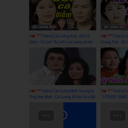
7675
6928
[
Video] Cải Lương Xưa : Đời Cô
[
Video] C
Diễm - Vũ Linh Tài Linh | cải lương xã hội
Chung Tình - Vũ 
hay nhất
lương xã hội hay
6690
6979
[
Video] Cải Lương Minh Vương Lệ
[
Video] C
Thuỷ Hay Nhất - Cải Lương Xã Hội Xưa Bất
" LỠ BƯỚC SANG 
Hủ
Thuỷ, Thanh Tuấ