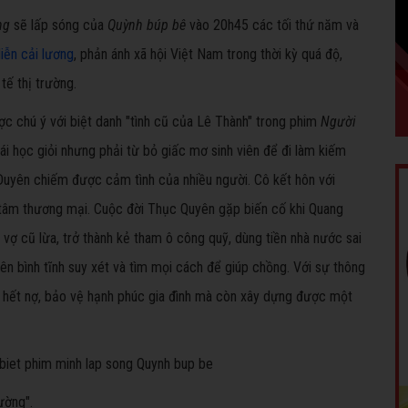
ờng
sẽ lấp sóng của
Quỳnh búp bê
vào 20h45 các tối thứ năm và
iễn cải lương
, phản ánh xã hội Việt Nam trong thời kỳ quá độ,
tế thị trường.
c chú ý với biệt danh "tình cũ của Lê Thành" trong phim
Người
ái học giỏi nhưng phải từ bỏ giấc mơ sinh viên để đi làm kiếm
 Duyên chiếm được cảm tình của nhiều người. Cô kết hôn với
tâm thương mại. Cuộc đời Thục Quyên gặp biến cố khi Quang
 vợ cũ lừa, trở thành kẻ tham ô công quỹ, dùng tiền nhà nước sai
ên bình tĩnh suy xét và tìm mọi cách để giúp chồng. Với sự thông
ả hết nợ, bảo vệ hạnh phúc gia đình mà còn xây dựng được một
ường".