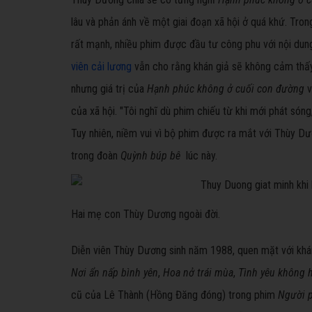
lâu và phản ánh về một giai đoạn xã hội ở quá khứ. Tro
rất mạnh, nhiều phim được đầu tư công phu với nội dung
viên cải lương
vẫn cho rằng khán giả sẽ không cảm thấy
nhưng giá trị của
Hạnh phúc không ở cuối con đường
v
của xã hội. "Tôi nghĩ dù phim chiếu từ khi mới phát són
Tuy nhiên, niềm vui vì bộ phim được ra mắt với Thùy D
trong đoàn
Quỳnh búp bê
lúc này.
Hai mẹ con Thùy Dương ngoài đời.
Diễn viên Thùy Dương sinh năm 1988, quen mặt với khán 
Nơi ẩn nấp bình yên
,
Hoa nở trái mùa
,
Tình yêu không 
cũ của Lê Thành (Hồng Đăng đóng) trong phim
Người 