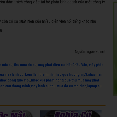
ô còn đảm trách công việc tại bộ phận kinh doanh của một công ty
g
còn có sự xuất hiện của nhiều diễn viên nổi tiếng khác như
g...
Nguồn: ngoisao.net
c mia cu
,
thu mua do cu
,
may phat dien cu
,
Hát Chầu Văn
,
máy phát
ua may lanh cu
,
kem flan
,
the hinh
,
nhac que huong mp3
,
nhac han
nhac dong que mp3
,
nhac xua pham hong que
,
thu mua may phat
bon cau thong minh
,
may lanh cu
,
thu mua do cu tan binh
,
laptop cu