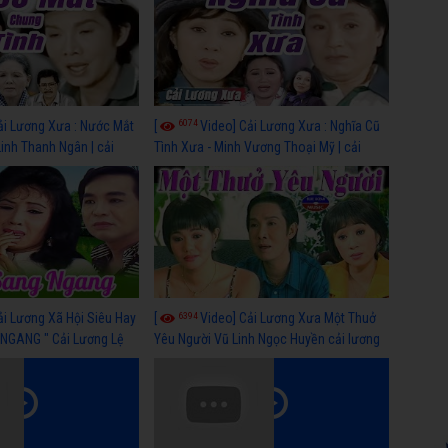
6074
ải Lương Xưa : Nước Mắt
[
Video] Cải Lương Xưa : Nghĩa Cũ
Linh Thanh Ngân | cải
Tình Xưa - Minh Vương Thoại Mỹ | cải
 nhất
lương xã hội hay nhất
6394
ải Lương Xã Hội Siêu Hay
[
Video] Cải Lương Xưa Một Thuở
NGANG " Cải Lương Lệ
Yêu Người Vũ Linh Ngọc Huyền cải lương
n, Hồng Nga
xã hội hay nhất