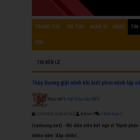
TRANG CHỦ
TIN TỨC
NGHỆ SĨ
VIDEO
TIN 
SEO
TIN BÊN LỀ
Thùy Dương giật mình khi biết phim mình lấp s
Nhạc MP3:
Hát Chầu Văn MP3
|
Admin
|
1 bình luận
|
11/07/2018 10:02:47 CH
(cailuong.net) - Nữ diễn viên bất ngờ vì 'Hạnh phú
nhiều năm 'đắp chiếu'.