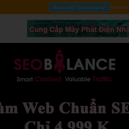
Đăng nhập
Chia sẻ video "Tôi yêu cải lương".