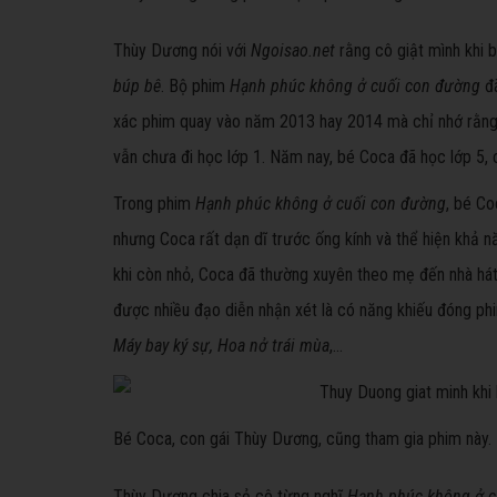
Thùy Dương nói với
Ngoisao.net
rằng
cô giật mình khi
búp bê
. Bộ phim
Hạnh phúc không ở cuối con đường
đã
xác phim quay vào năm 2013 hay 2014 mà chỉ nhớ rằng, 
vẫn chưa đi học lớp 1. Năm nay, bé Coca đã học lớp 5
Trong phim
Hạnh phúc không ở cuối con đường
, bé Co
nhưng Coca rất dạn dĩ trước ống kính và thể hiện khả nă
khi còn nhỏ, Coca đã thường xuyên theo mẹ đến nhà há
được nhiều đạo diễn nhận xét là có năng khiếu đóng ph
Máy bay ký sự,
Hoa nở trái mùa
,...
Bé Coca, con gái Thùy Dương, cũng tham gia phim này.
Thùy Dương chia sẻ cô từng nghĩ
Hạnh phúc không ở c