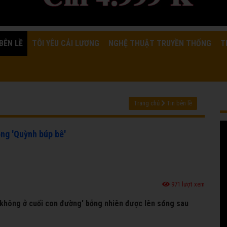
BÊN LỀ
TÔI YÊU CẢI LƯƠNG
NGHỆ THUẬT TRUYỀN THỐNG
T
Trang chủ
Tin bên lề
óng 'Quỳnh búp bê'
971 lượt xem
c không ở cuối con đường' bỗng nhiên được lên sóng sau