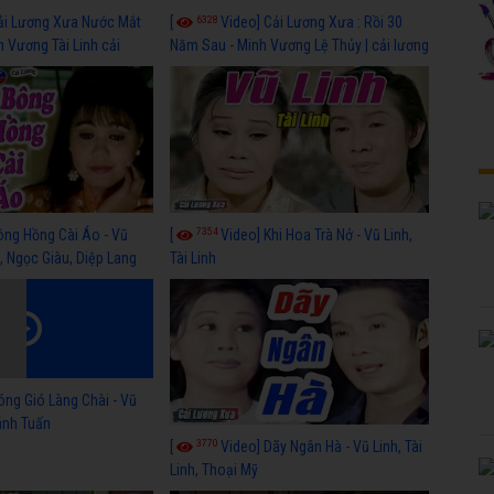
6328
ải Lương Xưa Nước Mắt
[
Video] Cải Lương Xưa : Rồi 30
h Vương Tài Linh cải
Năm Sau - Minh Vương Lệ Thủy | cải lương
 nhất
xã hội hay nhất
7354
ông Hồng Cài Áo - Vũ
[
Video] Khi Hoa Trà Nở - Vũ Linh,
, Ngọc Giàu, Diệp Lang
Tài Linh
óng Gió Làng Chài - Vũ
hánh Tuấn
3770
[
Video] Dãy Ngân Hà - Vũ Linh, Tài
Linh, Thoại Mỹ