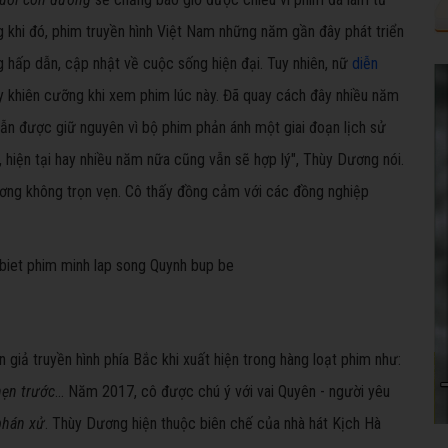
ng khi đó, phim truyền hình Việt Nam những năm gần đây phát triển
 hấp dẫn, cập nhật về cuộc sống hiện đại. Tuy nhiên, nữ
diễn
 khiên cưỡng khi xem phim lúc này. Đã quay cách đây nhiều năm
ẫn được giữ nguyên vì bộ phim phản ánh một giai đoạn lịch sử
g, hiện tại hay nhiều năm nữa cũng vẫn sẽ hợp lý", Thùy Dương nói.
ương không trọn vẹn. Cô thấy đồng cảm với các đồng nghiệp
giả truyền hình phía Bắc khi xuất hiện trong hàng loạt phim như:
hẹn trước
... Năm 2017, cô được chú ý với vai Quyên - người yêu
phán xử
. Thùy Dương hiện thuộc biên chế của nhà hát Kịch Hà