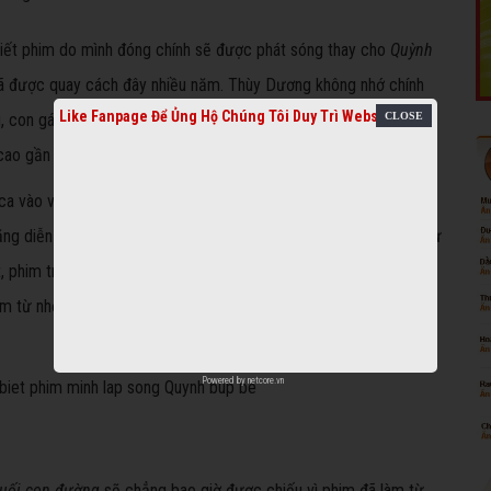
 biết phim do mình đóng chính sẽ được phát sóng thay cho
Quỳnh
 được quay cách đây nhiều năm. Thùy Dương không nhớ chính
Like Fanpage Để Ủng Hộ Chúng Tôi Duy Trì Website
con gái cô - bé Coca - cũng tham gia phim này và khi đó cô bé
, cao gần 1,6m và mặc vừa quần áo của mẹ.
ca vào vai con ghẻ của Thùy Dương. Đóng phim khi mới 5 tuổi
ng diễn xuất tốt. Bé Coca sinh năm 2008, tên thật là Gia Linh. Từ
t, phim trường nên sớm làm quen với
sân khấu
, điện ảnh. Coca
im từ nhỏ. Bé từng gây ấn tượng khi tham gia một số phim như
Powered by
netcore.vn
uối con đường
sẽ chẳng bao giờ được chiếu vì phim đã làm từ