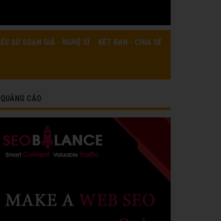
IỂU SỬ SOẠN GIẢ - NGHỆ SĨ
KẾT BẠN - CHIA SẺ
QUẢNG CÁO