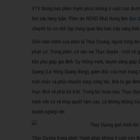
VTV thông báo phim
Hạnh phúc không ở cuối con đư
thứ sáu hàng tuần. Phim do NSND Khải Hưng làm
đạo d
chuyển từ cơ chế tập trung quan liêu bao cấp sang kinh 
Diễn viên chính của phim là Thùy Dương, người từng đượ
phán xử
. Trong phim, cô vào vai Thục Quyên - một cô g
tiền phụ giúp gia đình. Sự thông minh, duyên dáng giúp
Quang (Lê Hồng Quang đóng), giám đốc của một trung 
mất chức và phải chuyển vùng công tác. Anh bị gia đình
mục đích và phải bỏ trốn. Trong lúc hoạn nạn, Thục Quy
minh vốn có và lòng quyết tâm cao, cô không những tr
doanh nghiệp lớn.
Thùy Dương trong phim 'Hạnh phúc không ở cuối con đ