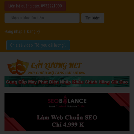
Liên hệ quảng cáo:
0932221090
Đăng nhập
|
Đăng ký
Chia sẻ video "Tôi yêu cải lương".