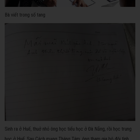
Bà viết trong sổ tang
Sinh ra ở Huế, thuở nhỏ ông học tiểu học ở Đà Nẵng, rồi học trung
học ở Huế. Sau Cách mạng Tháng Tám, ông tham gia bộ đội tình