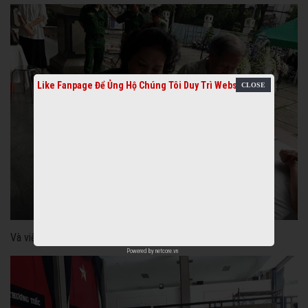
Like Fanpage Để Ủng Hộ Chúng Tôi Duy Trì Website
Và viết chia sẻ trong sổ tang
Powered by
netcore.vn