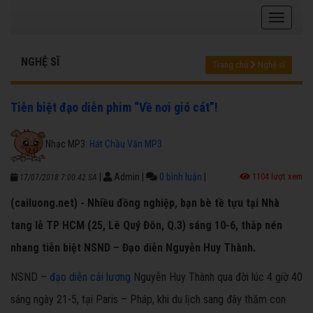
NGHỆ SĨ
Trang chủ
Nghệ sĩ
Tiễn biệt đạo diễn phim “Về nơi gió cát”!
Nhạc MP3:
Hát Chầu Văn MP3
|
Admin
|
0 bình luận
|
1104 lượt xem
17/07/2018 7:00:42 SA
(cailuong.net) - Nhiều đồng nghiệp, bạn bè tề tựu tại Nhà
tang lễ TP HCM (25, Lê Quý Đôn, Q.3) sáng 10-6, thắp nén
nhang tiễn biệt NSND – Đạo diễn Nguyễn Huy Thành.
NSND –
đạo diễn cải lương
Nguyễn Huy Thành qua đời lúc 4 giờ 40
sáng ngày 21-5, tại Paris – Pháp, khi du lịch sang đây thăm con