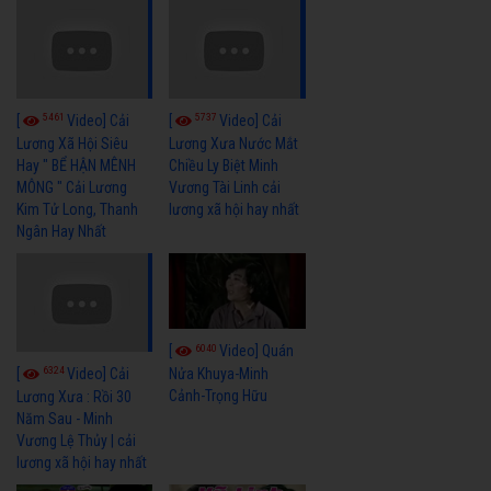
5461
5737
[
Video] Cải
[
Video] Cải
Lương Xã Hội Siêu
Lương Xưa Nước Mắt
Hay " BỂ HẬN MÊNH
Chiều Ly Biệt Minh
MÔNG " Cải Lương
Vương Tài Linh cải
Kim Tử Long, Thanh
lương xã hội hay nhất
Ngân Hay Nhất
6040
[
Video] Quán
6324
[
Video] Cải
Nửa Khuya-Minh
Cảnh-Trọng Hữu
Lương Xưa : Rồi 30
Năm Sau - Minh
Vương Lệ Thủy | cải
lương xã hội hay nhất