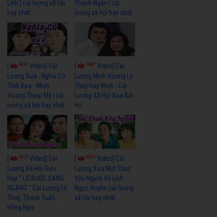
Linh | cải lương xã hội
Thanh Ngân | cải
hay nhất
lương xã hội hay nhất
6067
6687
[
Video] Cải
[
Video] Cải
Lương Xưa : Nghĩa Cũ
Lương Minh Vương Lệ
Tình Xưa - Minh
Thuỷ Hay Nhất - Cải
Vương Thoại Mỹ | cải
Lương Xã Hội Xưa Bất
lương xã hội hay nhất
Hủ
6975
6391
[
Video] Cải
[
Video] Cải
Lương Xã Hội Siêu
Lương Xưa Một Thuở
Hay " LỠ BƯỚC SANG
Yêu Người Vũ Linh
NGANG " Cải Lương Lệ
Ngọc Huyền cải lương
Thuỷ, Thanh Tuấn,
xã hội hay nhất
Hồng Nga