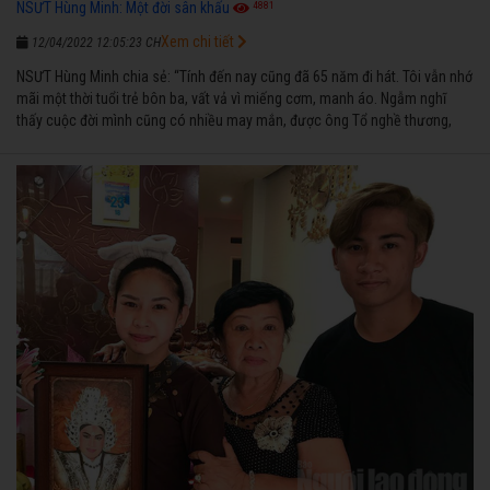
4881
NSƯT Hùng Minh: Một đời sân khấu
Xem chi tiết
12/04/2022 12:05:23 CH
NSƯT Hùng Minh chia sẻ: “Tính đến nay cũng đã 65 năm đi hát. Tôi vẫn nhớ
mãi một thời tuổi trẻ bôn ba, vất vả vì miếng cơm, manh áo. Ngẫm nghĩ
thấy cuộc đời mình cũng có nhiều may mắn, được ông Tổ nghề thương,
nên từ một cậu bé nghèo chẳng biết hát xướng là gì, trong dòng đời xuôi
ngược nhận được những cơ may để từng bước thành danh với nghiệp ca
diễn”.