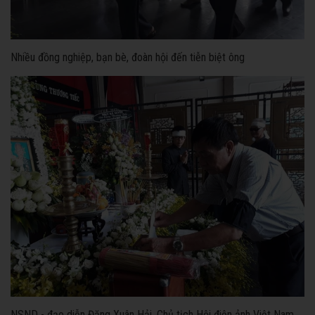
Nhiều đồng nghiệp, bạn bè, đoàn hội đến tiễn biệt ông
NSND - đạo diễn Đặng Xuân Hải, Chủ tịch Hội điện ảnh Việt Nam,