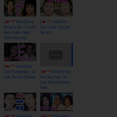
9058
7351
[
Video] Bông
[
Video] Khi
Hồng Cài Áo - Vũ Linh,
Hoa Trà Nở - Vũ Linh,
Ngọc Huyền, Ngọc
Tài Linh
Giàu, Diệp Lang
4110
[
Video] Một
3658
[
Video] Sóng
Thời Phóng Đãng - Vũ
Linh, Tài Linh, Chí Linh
Gió Làng Chài - Vũ
Linh, Tài Linh, Khánh
Tuấn
3768
3439
[
Video] Dãy
[
Video] Nhạc