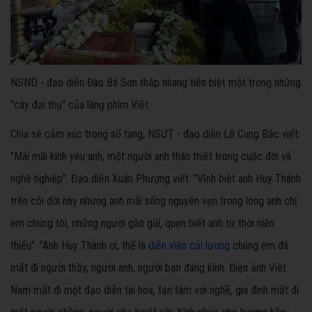
NSND - đạo diễn Đào Bá Sơn thắp nhang tiễn biệt một trong những
"cây đại thụ" của làng phim Việt
Chia sẻ cảm xúc trong sổ tang, NSƯT - đạo diễn Lê Cung Bắc viết:
"Mãi mãi kính yêu anh, một người anh thân thiết trong cuộc đời và
nghề nghiệp". Đạo diễn Xuân Phượng viết: "Vĩnh biệt anh Huy Thành
trên cõi đời này nhưng anh mãi sống nguyên vẹn trong lòng anh chị
em chúng tôi, những người gần gũi, quen biết anh từ thời niên
thiếu". "Anh Huy Thành ơi, thế là
diễn viên cải lương
chúng em đã
mất đi người thầy, người anh, người bạn đáng kính. Điện ảnh Việt
Nam mất đi một đạo diễn tài hoa, tận tâm với nghề, gia đình mất đi