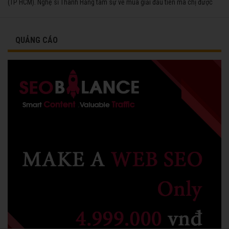
(TP HCM). Nghệ sĩ Thanh Hằng tâm sự về mùa giải đầu tiên mà chị được
vinh danh cùng các đồng nghiệp năm 1991.
QUẢNG CÁO