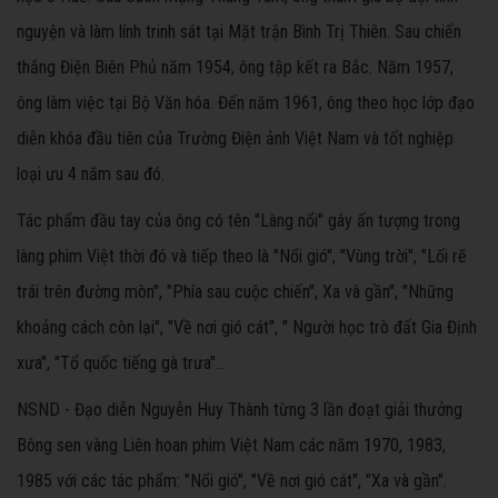
nguyện và làm lính trinh sát tại Mặt trận Bình Trị Thiên. Sau chiến
thắng Điện Biên Phủ năm 1954, ông tập kết ra Bắc. Năm 1957,
ông làm việc tại Bộ Văn hóa. Đến năm 1961, ông theo học lớp đạo
diễn khóa đầu tiên của Trường Điện ảnh Việt Nam và tốt nghiệp
loại ưu 4 năm sau đó.
Tác phẩm đầu tay của ông có tên "Làng nổi" gây ấn tượng trong
làng phim Việt thời đó và tiếp theo là "Nổi gió", "Vùng trời", "Lối rẽ
trái trên đường mòn", "Phía sau cuộc chiến", Xa và gần", "Những
khoảng cách còn lại", "Về nơi gió cát", " Người học trò đất Gia Định
xưa", "Tổ quốc tiếng gà trưa"...
NSND - Đạo diễn Nguyễn Huy Thành từng 3 lần đoạt giải thưởng
Bông sen vàng Liên hoan phim Việt Nam các năm 1970, 1983,
1985 với các tác phẩm: "Nổi gió", "Về nơi gió cát", "Xa và gần".