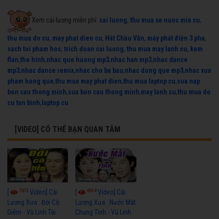
Xem cải lương miễn phí:
cai luong
,
thu mua xe nuoc mia cu
,
thu mua do cu
,
may phat dien cu
,
Hát Chầu Văn
,
máy phát điện 3 pha
,
sach toi pham hoc
,
trich doan cai luong
,
thu mua may lanh cu
,
kem
flan
,
the hinh
,
nhac que huong mp3
,
nhac han mp3
,
nhac dance
mp3
,
nhac dance remix
,
nhac cho ba bau
,
nhac dong que mp3
,
nhac xua
pham hong que
,
thu mua may phat dien
,
thu mua laptop cu
,
sua nap
bon cau thong minh
,
sua bon cau thong minh
,
may lanh cu
,
thu mua do
cu tan binh
,
laptop cu
[VIDEO] CÓ THỂ BẠN QUAN TÂM
7672
6924
[
Video] Cải
[
Video] Cải
Lương Xưa : Đời Cô
Lương Xưa : Nước Mắt
Diễm - Vũ Linh Tài
Chung Tình - Vũ Linh