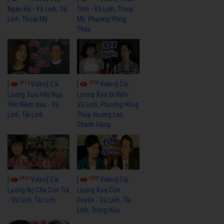
Ngân Hà - Vũ Linh, Tài
Tình - Vũ Linh, Thoại
Linh, Thoại Mỹ
Mỹ, Phương Hồng
Thủy
4114
3965
[
Video] Cải
[
Video] Cải
Lương Xưa Hãy Ngủ
Lương Xưa Đi Biển -
Yên Niềm Đau - Vũ
Vũ Linh, Phương Hồng
Linh, Tài Linh
Thủy, Hương Lan,
Thanh Hằng
4433
3600
[
Video] Cải
[
Video] Cải
Lương Nợ Cha Con Trả
Lương Xưa Còn
- Vũ Linh, Tài Linh
Duyên - Vũ Linh, Tài
Linh, Trọng Hữu