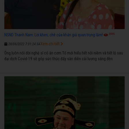
3596
NSND Thanh Nam: Lời khen, chê của khán giả quan trọng lắm!
Xem chi tiết
28/06/2022 7:01:24 SA
Ông luôn nói đời nghệ sĩ có ăn cơm Tổ mới hiểu hết nỗi niềm và tiết lộ sau
đại dịch Covid-19 sẽ góp sức thúc đẩy sàn diễn cải lương sáng đèn