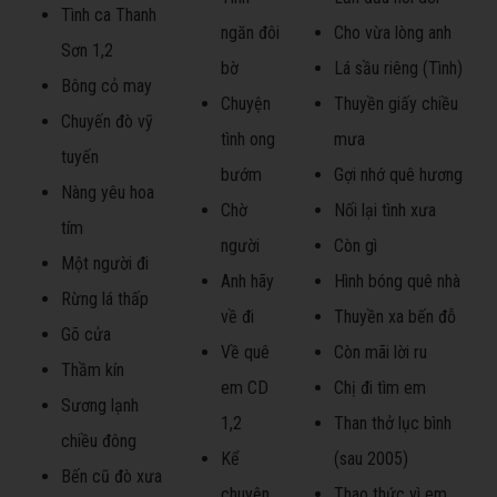
Tình ca Thanh
ngăn đôi
Cho vừa lòng anh
Sơn 1,2
bờ
Lá sầu riêng (Tình)
Bông cỏ may
Chuyện
Thuyền giấy chiều
Chuyến đò vỹ
tình ong
mưa
tuyến
bướm
Gợi nhớ quê hương
Nàng yêu hoa
Chờ
Nối lại tình xưa
tím
người
Còn gì
Một người đi
Anh hãy
Hình bóng quê nhà
Rừng lá thấp
về đi
Thuyền xa bến đỗ
Gõ cửa
Về quê
Còn mãi lời ru
Thầm kín
em CD
Chị đi tìm em
Sương lạnh
1,2
Than thở lục bình
chiều đông
Kể
(sau 2005)
Bến cũ đò xưa
chuyện
Thao thức vì em