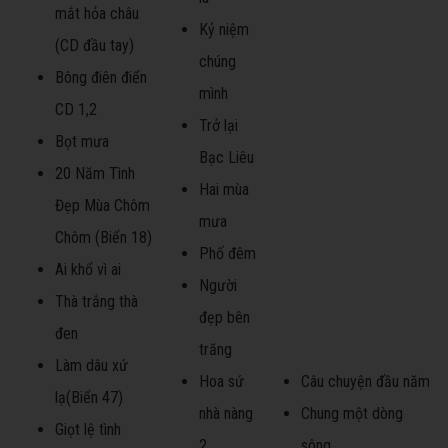
mắt hỏa châu
Kỷ niệm
(CD đầu tay)
chúng
Bông điên điển
mình
CD 1,2
Trở lại
Bọt mưa
Bạc Liêu
20 Năm Tình
Hai mùa
Đẹp Mùa Chôm
mưa
Chôm (Biển 18)
Phố đêm
Ai khổ vì ai
Người
Thà trắng thà
đẹp bên
đen
trăng
Làm dâu xứ
Hoa sứ
Câu chuyện đầu năm
lạ(Biển 47)
nhà nàng
Chung một dòng
Giọt lệ tình
2
sông