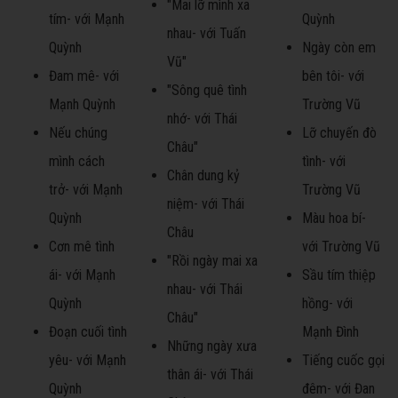
"Mai lỡ mình xa
tím- với Mạnh
Quỳnh
nhau- với Tuấn
Quỳnh
Ngày còn em
Vũ"
Đam mê- với
bên tôi- với
"Sông quê tình
Mạnh Quỳnh
Trường Vũ
nhớ- với Thái
Nếu chúng
Lỡ chuyến đò
Châu"
mình cách
tình- với
Chân dung kỷ
trở- với Mạnh
Trường Vũ
niệm- với Thái
Quỳnh
Màu hoa bí-
Châu
Cơn mê tình
với Trường Vũ
"Rồi ngày mai xa
ái- với Mạnh
Sầu tím thiệp
nhau- với Thái
Quỳnh
hồng- với
Châu"
Đoạn cuối tình
Mạnh Đình
Những ngày xưa
yêu- với Mạnh
Tiếng cuốc gọi
thân ái- với Thái
Quỳnh
đêm- với Đan