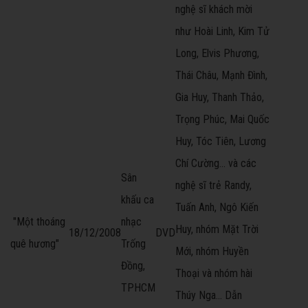
nghệ sĩ khách mời
như Hoài Linh, Kim Tử
Long, Elvis Phương,
Thái Châu, Mạnh Đình,
Gia Huy, Thanh Thảo,
Trọng Phúc, Mai Quốc
Huy, Tóc Tiên, Lương
Chí Cường... và các
Sân
nghệ sĩ trẻ Randy,
khấu ca
Tuấn Anh, Ngô Kiến
"Một thoáng
nhạc
Huy, nhóm Mặt Trời
18/12/2008
DVD
quê hương"
Trống
Mới, nhóm Huyền
Đồng,
Thoại và nhóm hài
TPHCM
Thúy Nga... Dẫn