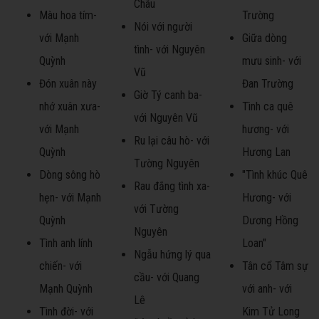
Châu
Màu hoa tím-
Trường
Nói với người
với Mạnh
Giữa dòng
tình- với Nguyên
Quỳnh
mưu sinh- với
Vũ
Đón xuân này
Đan Trường
Giờ Tý canh ba-
nhớ xuân xưa-
Tình ca quê
với Nguyên Vũ
với Mạnh
hương- với
Ru lại câu hò- với
Quỳnh
Hương Lan
Tường Nguyên
Dòng sông hò
"Tình khúc Quê
Rau đắng tình xa-
hẹn- với Mạnh
Hương- với
với Tường
Quỳnh
Dương Hồng
Nguyên
Tình anh lính
Loan"
Ngẫu hứng lý qua
chiến- với
Tân cổ Tâm sự
cầu- với Quang
Mạnh Quỳnh
với anh- với
Lê
Tình đời- với
Kim Tử Long