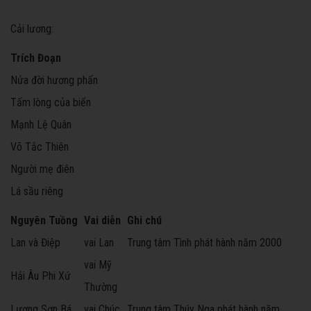
Cải lương:
Trích Đoạn
Nửa đời hương phấn
Tấm lòng của biển
Mạnh Lệ Quân
Võ Tắc Thiên
Người mẹ điên
Lá sầu riêng
Nguyên Tuồng
Vai diễn
Ghi chú
Lan và Điệp
vai Lan
Trung tâm Tình phát hành năm 2000
vai Mỹ
Hải Âu Phi Xứ
Thường
Lương Sơn Bá,
vai Chúc
Trung tâm Thúy Nga phát hành năm