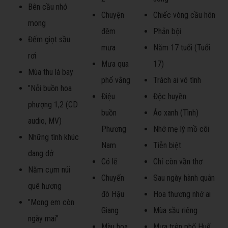
Bên cầu nhớ
Chuyện
Chiếc vòng cầu hôn
mong
đêm
Phản bội
Đếm giọt sầu
mưa
Năm 17 tuổi (Tuổi
rơi
Mưa qua
17)
Mùa thu lá bay
phố vắng
Trách ai vô tình
"Nỗi buồn hoa
Điệu
Độc huyền
phượng 1,2 (CD
buồn
Áo xanh (Tình)
audio, MV)
Phương
Nhớ mẹ lý mồ côi
Những tình khúc
Nam
Tiễn biệt
dang dở
Có lẽ
Chỉ còn vần thơ
Năm cụm núi
Chuyến
Sau ngày hành quân
quê hương
đò Hậu
Hoa thương nhớ ai
"Mong em còn
Giang
Mùa sầu riêng
ngày mai"
Màu hoa
Mưa trên phố Huế