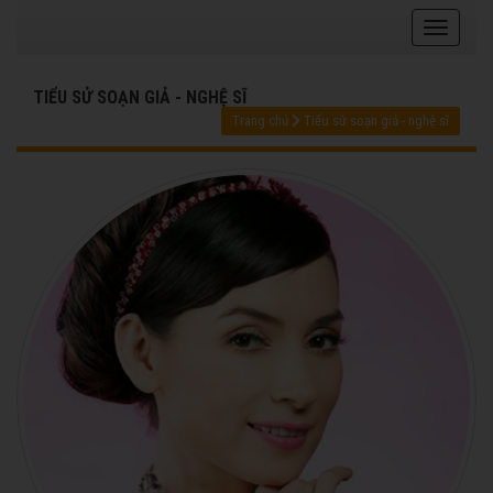
TIỂU SỬ SOẠN GIẢ - NGHỆ SĨ
Trang chủ
Tiểu sử soạn giả - nghệ sĩ