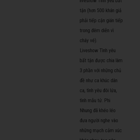
liveshow Tình yêu bất
tận (hơn 500 khán giả
phải tiếp cận gián tiếp
trong đêm diễn vì
cháy vé).
Liveshow Tình yêu
bất tận được chia làm
3 phần với những chủ
đề như ca khúc dân
ca, tình yêu đôi lứa,
tình mẫu tử. Phi
Nhung đã khéo léo
đưa người nghe vào
những mạch cảm xúc