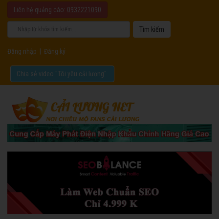
Liên hệ quảng cáo:
0932221090
Đăng nhập
|
Đăng ký
Chia sẻ video "Tôi yêu cải lương".