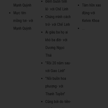
Đêm buồn tỉnh
Mạnh Quỳnh
Tâm hồn xao
lẻ- với Chế Linh
Mực tím
động-với
Chúng mình cách
mồng tơi- với
Kelvin Khoa
trở- với Chế Linh
Mạnh Quỳnh
....
Ai giàu ba họ ai
khó ba đời- với
Dương Ngọc
Thái
"Rồi 20 năm sau-
với Giao Linh"
"Nỗi buồn hoa
phượng- với
Thanh Tuyền"
Cũng bởi do tiền-