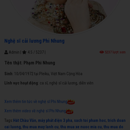
Nghệ sĩ cải lương Phi Nhung
Admin
|
4.5
/
5237
|
5237 lượt xem
Tên thật:
Phạm Phi Nhung
Sinh
: 10/04/1972 tại Pleiku, Việt Nam Cộng Hòa
Lĩnh vực hoạt động
: ca sĩ, nghệ sĩ cải lương, diễn viên
Xem thêm tin tức về nghệ sĩ Phi Nhung
Xem thêm video về nghệ sĩ Phi Nhung
Tags:
Hát Chầu Văn
,
máy phát điện 3 pha
,
sach toi pham hoc
,
trich doan
cai luong
,
thu mua may lanh cu
,
thu mua xe nuoc mia cu
,
thu mua do