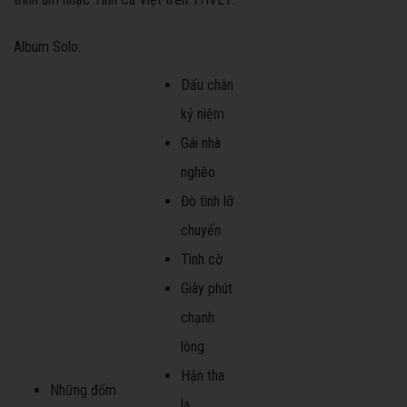
Album Solo:
Dấu chân
kỷ niệm
Gái nhà
nghèo
Đò tình lỡ
chuyến
Tình cờ
Giây phút
chạnh
lòng
Hận tha
Những đốm
la