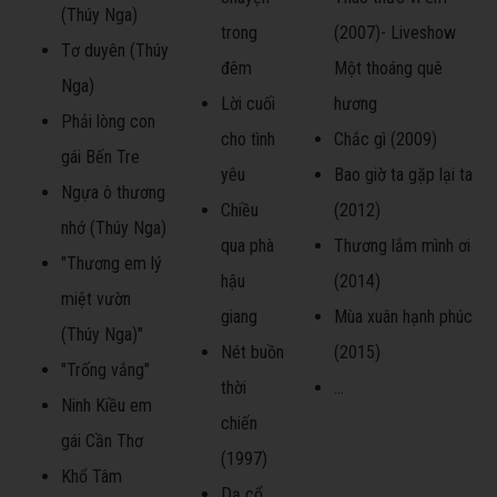
(Thúy Nga)
trong
(2007)- Liveshow
Tơ duyên (Thúy
đêm
Một thoáng quê
Nga)
Lời cuối
hương
Phải lòng con
cho tình
Chắc gì (2009)
gái Bến Tre
yêu
Bao giờ ta gặp lại ta
Ngựa ô thương
Chiều
(2012)
nhớ (Thúy Nga)
qua phà
Thương lắm mình ơi
"Thương em lý
hậu
(2014)
miệt vườn
giang
Mùa xuân hạnh phúc
(Thúy Nga)"
Nét buồn
(2015)
"Trống vắng"
thời
...
Ninh Kiều em
chiến
gái Cần Thơ
(1997)
Khổ Tâm
Dạ cổ