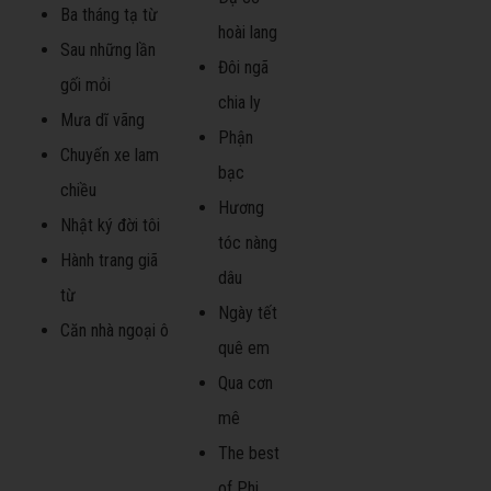
Ba tháng tạ từ
hoài lang
Sau những lần
Đôi ngã
gối mỏi
chia ly
Mưa dĩ vãng
Phận
Chuyến xe lam
bạc
chiều
Hương
Nhật ký đời tôi
tóc nàng
Hành trang giã
dâu
từ
Ngày tết
Căn nhà ngoại ô
quê em
Qua cơn
mê
The best
of Phi