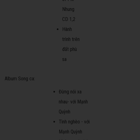
Nhung
CD 1,2
Hành
trình trên
đất phù
sa
Album Song ca:
Đừng nói xa
nhau- với Mạnh
Quỳnh
Tình nghèo - với
Mạnh Quỳnh