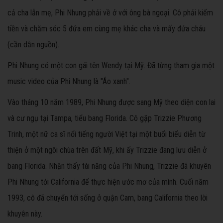
cả cha lẫn mẹ, Phi Nhung phải về ở với ông bà ngoại. Cô phải kiếm
tiền và chăm sóc 5 đứa em cùng mẹ khác cha và mấy đứa cháu
(cần dẫn nguồn).
Phi Nhung có một con gái tên Wendy tại Mỹ. Đã từng tham gia một
music video của Phi Nhung là "Áo xanh".
Vào tháng 10 năm 1989, Phi Nhung được sang Mỹ theo diện con lai
và cư ngụ tại Tampa, tiểu bang Florida. Cô gặp Trizzie Phương
Trinh, một nữ ca sĩ nổi tiếng người Việt tại một buổi biểu diễn từ
thiện ở một ngôi chùa trên đất Mỹ, khi ấy Trizzie đang lưu diễn ở
bang Florida. Nhận thấy tài năng của Phi Nhung, Trizzie đã khuyên
Phi Nhung tới California để thực hiện ước mơ của mình. Cuối năm
1993, cô đã chuyển tới sống ở quận Cam, bang California theo lời
khuyên này.