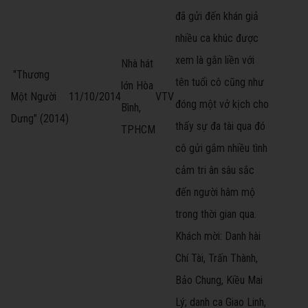
đã gửi đến khán giả
nhiều ca khúc được
xem là gắn liền với
Nhà hát
"Thương
tên tuổi cô cũng như
lớn Hòa
Một Người
11/10/2014
VTV
đóng một vở kịch cho
Bình,
Dưng" (2014)
thấy sự đa tài qua đó
TPHCM
cô gửi gắm nhiều tình
cảm tri ân sâu sắc
đến người hâm mộ
trong thời gian qua.
Khách mời: Danh hài
Chí Tài, Trấn Thành,
Bảo Chung, Kiều Mai
Lý; danh ca Giao Linh,