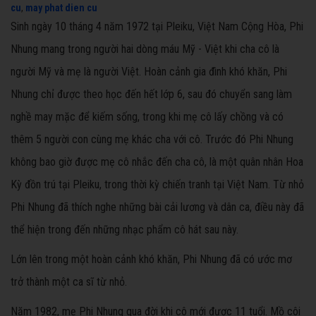
cu
,
may phat dien cu
Sinh ngày 10 tháng 4 năm 1972 tại Pleiku, Việt Nam Cộng Hòa, Phi
Nhung mang trong người hai dòng máu Mỹ - Việt khi cha cô là
người Mỹ và mẹ là người Việt. Hoàn cảnh gia đình khó khăn, Phi
Nhung chỉ được theo học đến hết lớp 6, sau đó chuyển sang làm
nghề may mặc để kiếm sống, trong khi mẹ cô lấy chồng và có
thêm 5 người con cùng mẹ khác cha với cô. Trước đó Phi Nhung
không bao giờ được mẹ cô nhắc đến cha cô, là một quân nhân Hoa
Kỳ đồn trú tại Pleiku, trong thời kỳ chiến tranh tại Việt Nam. Từ nhỏ
Phi Nhung đã thích nghe những bài cải lương và dân ca, điều này đã
thể hiện trong đến những nhạc phẩm cô hát sau này.
Lớn lên trong một hoàn cảnh khó khăn, Phi Nhung đã có ước mơ
trở thành một ca sĩ từ nhỏ.
Năm 1982, mẹ Phi Nhung qua đời khi cô mới được 11 tuổi. Mồ côi