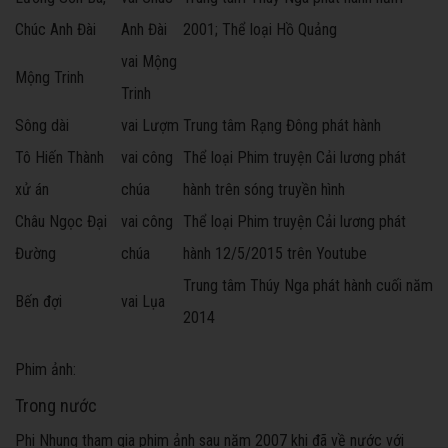
Chúc Anh Đài
Anh Đài
2001; Thể loại Hồ Quảng
vai Mộng
Mộng Trinh
Trinh
Sông dài
vai Lượm
Trung tâm Rạng Đông phát hành
Tô Hiến Thành
vai công
Thể loại Phim truyện Cải lương phát
xử án
chúa
hành trên sóng truyền hình
Châu Ngọc Đại
vai công
Thể loại Phim truyện Cải lương phát
Đường
chúa
hành 12/5/2015 trên Youtube
Trung tâm Thúy Nga phát hành cuối năm
Bến đợi
vai Lụa
2014
Phim ảnh:
Trong nước
Phi Nhung tham gia phim ảnh sau năm 2007 khi đã về nước với