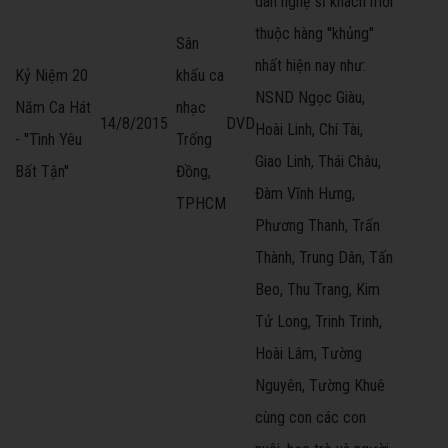
dàn nghệ sĩ khách mời
thuộc hàng ''khủng''
Sân
nhất hiện nay như:
Kỷ Niệm 20
khấu ca
NSND Ngọc Giàu,
Năm Ca Hát
nhạc
14/8/2015
DVD
Hoài Linh, Chí Tài,
- ''Tình Yêu
Trống
Giao Linh, Thái Châu,
Bất Tận''
Đồng,
Đàm Vĩnh Hưng,
TPHCM
Phương Thanh, Trấn
Thành, Trung Dân, Tấn
Beo, Thu Trang, Kim
Tử Long, Trinh Trinh,
Hoài Lâm, Tường
Nguyên, Tường Khuê
cùng con các con