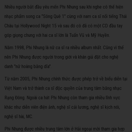
Nhiều người bắt đầu yêu mến Phi Nhung sau khi nghe cô thể hiện
nhạc phẩm song ca "Sông Quê 1" cùng với nam ca sĩ nổi tiếng Thái
Châu tại Hollywood Night 15 và sau đó cô đã có một CD đầu tay
góp giọng chung với hai ca sĩ lớn là Tuấn Vũ và Mỹ Huyền.
Năm 1998, Phi Nhung là nữ ca sĩ ra nhiều album nhất. Cũng vì thế
nên Phi Nhung được người trong giới và khán giả đặt cho nghệ
danh ''nữ hoàng băng dĩa''.
Từ năm 2005, Phi Nhung chính thức được phép trở về biểu diễn tại
Việt Nam và trở thành ca sĩ độc quyền của trung tâm băng nhạc
Rạng Đông. Ngoài ca hát Phi Nhung còn tham gia nhiều lĩnh vực
khác như diễn viên điện ảnh, nghệ sĩ cải lương, nghệ sĩ kịch nói,
nghệ sĩ hài, MC.
Phi Nhung được nhiều trung tâm lớn ở Hải ngoại mời tham gia hợp