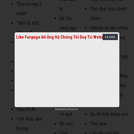
"Quê hương 3
bí
Tình đẹp mùa chôm
miền"
Để tóc
chôm
"Viết từ KBC
nàng ngủ
Chuyến xe lam chiều
(Album)"
Like Fanpage Để Ủng Hộ Chúng Tôi Duy Trì Website
yên
Một chuyến xe hoa
"Nếu hai đứa
Lý con
Xuân của mẹ
mình"
sáo Bạc
Còn thương góc bếp
"Đời con gái"
Liêu
chai hè
"Mong chờ"
Cánh hoa
Thương lắm Cà Mau
"Thân phận"
rừng
Con cò trắng (Tình)
Chuyến xe miền
Một
Sông quê tình nhỏ
tây
chuyến
Thư cho mẹ
Sầu cố đô
Powered by
netcore.vn
về quê
Xa rồi hình bóng xưa
Tình khúc quê
Đò dọc
Tình phai
hương
Tình
Lần đầu nói dối