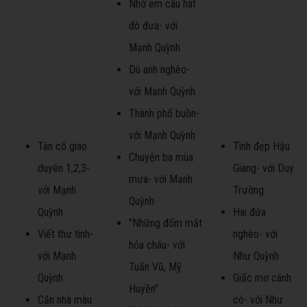
Nhớ em câu hát
đò đưa- với
Mạnh Quỳnh
Dù anh nghèo-
với Mạnh Quỳnh
Thành phố buồn-
với Mạnh Quỳnh
Tân cổ giao
Tình đẹp Hậu
Chuyện ba mùa
duyên 1,2,3-
Giang- với Duy
mưa- với Mạnh
với Mạnh
Trường
Quỳnh
Quỳnh
Hai đứa
"Những đốm mắt
Viết thư tình-
nghèo- với
hỏa châu- với
với Mạnh
Như Quỳnh
Tuấn Vũ, Mỹ
Quỳnh
Giấc mơ cánh
Huyền"
Căn nhà màu
cò- với Như