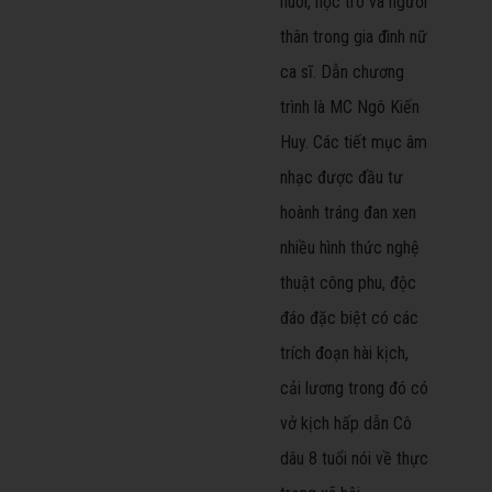
nuôi, học trò và người
thân trong gia đình nữ
ca sĩ. Dẫn chương
trình là MC Ngô Kiến
Huy. Các tiết mục âm
nhạc được đầu tư
hoành tráng đan xen
nhiều hình thức nghệ
thuật công phu, độc
đáo đặc biệt có các
trích đoạn hài kịch,
cải lương trong đó có
vở kịch hấp dẫn Cô
dâu 8 tuổi nói về thực