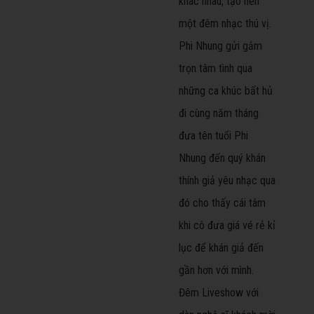
khác nhau, tạo nên
một đêm nhạc thú vị.
Phi Nhung gửi gắm
trọn tâm tình qua
những ca khúc bất hủ
đi cùng năm tháng
đưa tên tuổi Phi
Nhung đến quý khán
thính giả yêu nhạc qua
đó cho thấy cái tâm
khi cô đưa giá vé rẻ kỉ
lục để khán giả đến
gần hơn với mình.
Đêm Liveshow với