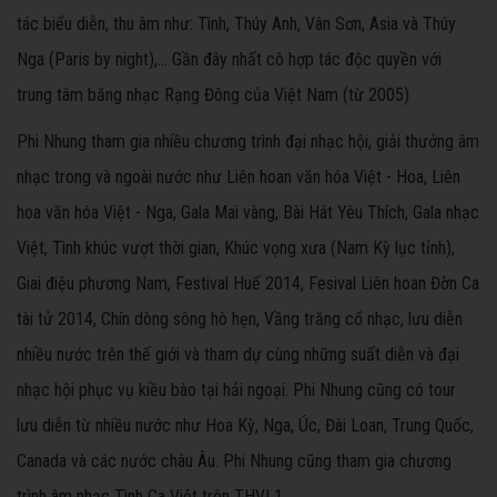
tác biểu diễn, thu âm như: Tình, Thúy Anh, Vân Sơn, Asia và Thúy
Nga (Paris by night),... Gần đây nhất cô hợp tác độc quyền với
trung tâm băng nhạc Rạng Đông của Việt Nam (từ 2005)
Phi Nhung tham gia nhiều chương trình đại nhạc hội, giải thưởng âm
nhạc trong và ngoài nước như Liên hoan văn hóa Việt - Hoa, Liên
hoa văn hóa Việt - Nga, Gala Mai vàng, Bài Hát Yêu Thích, Gala nhạc
Việt, Tình khúc vượt thời gian, Khúc vọng xưa (Nam Kỳ lục tỉnh),
Giai điệu phương Nam, Festival Huế 2014, Fesival Liên hoan Đờn Ca
tài tử 2014, Chín dòng sông hò hẹn, Vầng trăng cổ nhạc, lưu diễn
nhiều nước trên thế giới và tham dự cùng những suất diễn và đại
nhạc hội phục vụ kiều bào tại hải ngoại. Phi Nhung cũng có tour
lưu diễn từ nhiều nước như Hoa Kỳ, Nga, Úc, Đài Loan, Trung Quốc,
Canada và các nước châu Âu. Phi Nhung cũng tham gia chương
trình âm nhạc Tình Ca Việt trên THVL1.