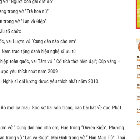
g vở ”Người con gái đất đỏ”.
ang trong vở ”Trà hoa nữ”.
n trong vở ”Lan và Điệp”.
hấu tổ chức.
Like Fanpage Để Ủng Hộ Chúng Tôi Duy Trì Website
ốc, vai Lượm vở “Cung đàn nào cho em”.
Nam trao tặng danh hiệu nghệ sĩ ưu tú.
ệp toàn quốc, vai Tâm vở “ Cổ tích thời hiện đại”; Cúp vàng –
được yêu thích nhất năm 2009.
i Nghệ sĩ cải lương được yêu thích nhất năm 2010.
Áo mới cà mau, Sóc sờ bai sóc trăng, các bài hát về đạo Phật
Powered by
netcore.vn
 Lượm vở “ Cung đàn nào cho em, Huệ trong “Duyên Kiếp”, Phượng
an trong vở ”Lan và Điệp”, Mai Đình trong vở “ Hàn Mạc Tử”, Thái