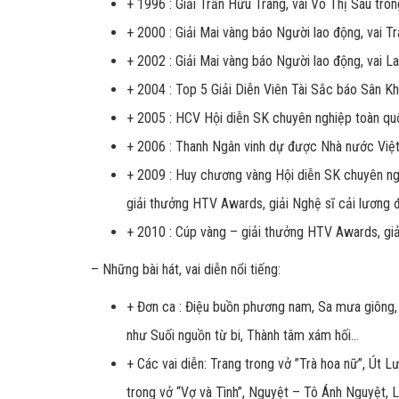
+ 1996 : Giải Trần Hữu Trang, vai Võ Thị Sáu tron
+ 2000 : Giải Mai vàng báo Người lao động, vai Tr
+ 2002 : Giải Mai vàng báo Người lao động, vai La
+ 2004 : Top 5 Giải Diễn Viên Tài Sắc báo Sân K
+ 2005 : HCV Hội diễn SK chuyên nghiệp toàn qu
+ 2006 : Thanh Ngân vinh dự được Nhà nước Việt 
+ 2009 : Huy chương vàng Hội diễn SK chuyên nghi
giải thưởng HTV Awards, giải Nghệ sĩ cải lương 
+ 2010 : Cúp vàng – giải thưởng HTV Awards, giả
– Những bài hát, vai diễn nổi tiếng:
+ Đơn ca : Điệu buồn phương nam, Sa mưa giông, 
như Suối nguồn từ bi, Thành tâm xám hối…
+ Các vai diễn: Trang trong vở ”Trà hoa nữ”, Út
trong vở “Vợ và Tình”, Nguyệt – Tô Ánh Nguyệt, L