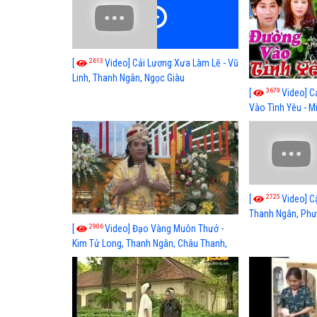
2613
[
Video] Cải Lương Xưa Làm Lẽ - Vũ
Linh, Thanh Ngân, Ngọc Giàu
3679
[
Video] C
Vào Tình Yêu - 
Tâm, Kim Tử Lon
2725
[
Video] C
Thanh Ngân, Phư
2906
[
Video] Đạo Vàng Muôn Thưở -
Kim Tử Long, Thanh Ngân, Châu Thanh,
Cẩm Tiên, Diệp Lang, Tuấn Anh, Bảo
Chung, Điền Tử Lang, Anh Danh, Hồng
Yến, Phượng Loan