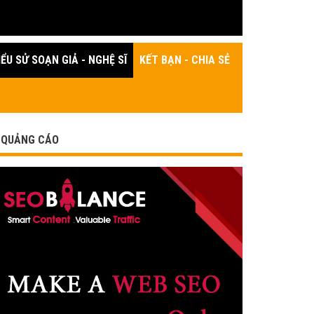
IỂU SỬ SOẠN GIẢ - NGHỆ SĨ
KẾT BẠN - CHIA SẺ
QUẢNG CÁO