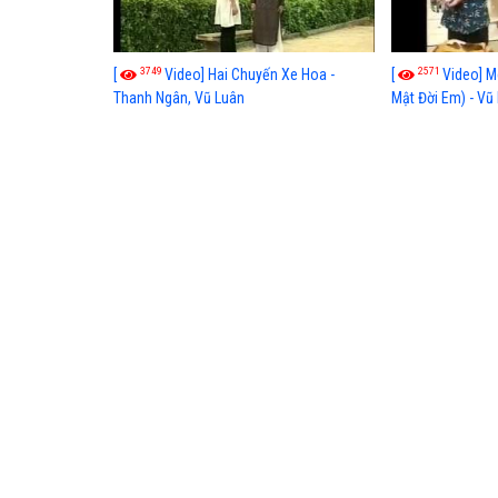
3749
2571
[
Video] Hai Chuyến Xe Hoa -
[
Video] M
Thanh Ngân, Vũ Luân
Mật Đời Em) - Vũ