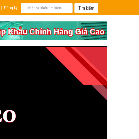
|
Đăng ký