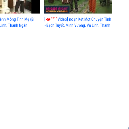
2416
ênh Mông Tình Mẹ (Bí
[
Video] Đoạn Kết Một Chuyện Tình
 Linh, Thanh Ngân
- Bạch Tuyết, Minh Vương, Vũ Linh, Thanh
Ngân, Vũ Luân, Hồng Tơ