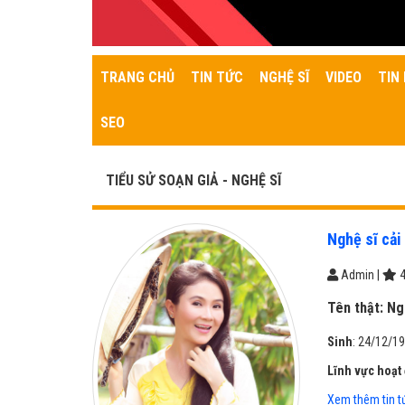
TRANG CHỦ
TIN TỨC
NGHỆ SĨ
VIDEO
TIN 
SEO
TIỂU SỬ SOẠN GIẢ - NGHỆ SĨ
Nghệ sĩ cả
Admin
|
4
Tên thật:
Ngu
Sinh
: 24/12/19
Lĩnh vực hoạt
Xem thêm tin t