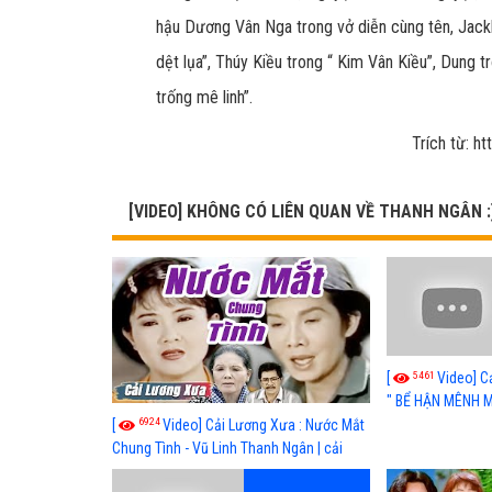
hậu Dương Vân Nga trong vở diễn cùng tên, Jackl
dệt lụa”, Thúy Kiều trong “ Kim Vân Kiều”, Dung
trống mê linh”.
Trích từ: h
[VIDEO] KHÔNG CÓ LIÊN QUAN VỀ THANH NGÂN :
5461
[
Video] C
" BỂ HẬN MÊNH M
Long, Thanh Ngâ
6924
[
Video] Cải Lương Xưa : Nước Mắt
Chung Tình - Vũ Linh Thanh Ngân | cải
lương xã hội hay nhất