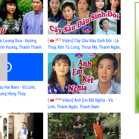
3872
ải Lương Xưa - Đường
[
Video] Cây Sầu Đâu Sinh Đôi - Lệ
Minh Vương, Thanh Thanh
Thủy, Kim Tử Long, Thoại Mỹ, Thanh Ngân,
g, Thoại Mỹ, Thanh Ngân
Phượng Hằng, Trọng Hữu, Kim Tiểu Long,
Ngân Tuấn, Thanh Tú
ậu Hai Nam - Vũ Linh,
ơng Hồng Thủy
4144
[
Video] Anh Em Kết Nghĩa - Vũ
Linh, Thanh Ngân, Thanh Nam