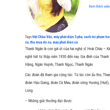
Xem thêm vide
Tags:
Hát Chầu Văn
,
máy phát điện 3 pha
,
sach toi pham ho
cu
,
thu mua do cu
,
may phat dien cu
Thanh Ngân là con gái út của hai nghệ sĩ Hoài Châu – Kim
nghề hát từ thập niên 1930 đến nay. Gia đình của Thanh 
Hằng, Ngân Huỳnh, Thanh Ngọc, Thanh Ngân.
Các đoàn đã tham gia cộng tác: Từ lúc còn ấu thơ, Tha
đoàn Hậu Giang, đoàn Cà Mau, đoàn sông Hương (Huế), 
Long.
– Những giải thưởng đạt được: