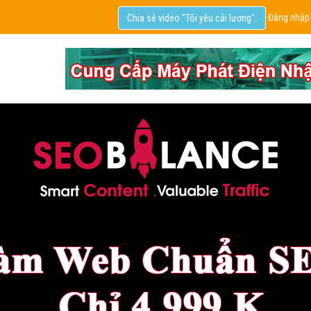
Đăng nhập
Chia sẻ video "Tôi yêu cải lương".