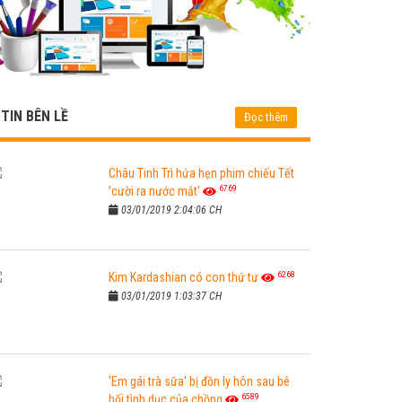
TIN BÊN LỀ
Đọc thêm
Châu Tinh Trì hứa hẹn phim chiếu Tết
6769
'cười ra nước mắt'
03/01/2019 2:04:06 CH
6268
Kim Kardashian có con thứ tư
03/01/2019 1:03:37 CH
'Em gái trà sữa' bị đồn ly hôn sau bê
6589
bối tình dục của chồng