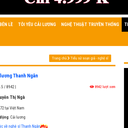
BÊN LỀ
TÔI YÊU CẢI LƯƠNG
NGHỆ THUẬT TRUYỀN THỐNG
T
Trang chủ
Tiểu sử soạn giả - nghệ sĩ
i lương Thanh Ngân
.5
/
8942
|
8942 lượt xem
yễn Thị Ngà
72 tại Việt Nam
 động
: Cải lương
ức về nghệ sĩ Thanh Ngân