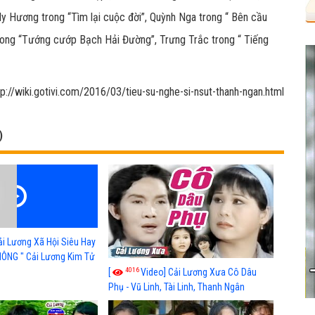
y Hương trong “Tìm lại cuộc đời”, Quỳnh Nga trong “ Bên cầu
 trong “Tướng cướp Bạch Hải Đường”, Trưng Trắc trong “ Tiếng
ttp://wiki.gotivi.com/2016/03/tieu-su-nghe-si-nsut-thanh-ngan.html
)
ải Lương Xã Hội Siêu Hay
ÔNG " Cải Lương Kim Tử
n Hay Nhất
4016
[
Video] Cải Lương Xưa Cô Dâu
Phụ - Vũ Linh, Tài Linh, Thanh Ngân