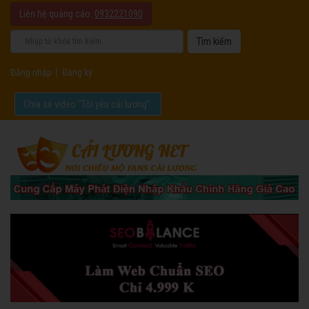
Liên hệ quảng cáo:
0932221090
Đăng nhập
|
Đăng ký
Chia sẻ video "Tôi yêu cải lương".