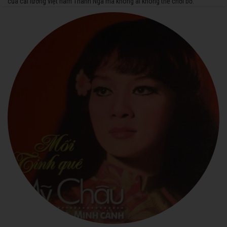
của cải lương việt nam Thanh Nga mà không ai không thể chối bỏ.