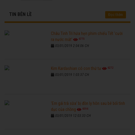
TIN BÊN LỀ
Đọc thêm
Châu Tinh Trì hứa hẹn phim chiếu Tết 'cười
6775
ra nước mắt'
03/01/2019 2:04:06 CH
6272
Kim Kardashian có con thứ tư
03/01/2019 1:03:37 CH
'Em gái trà sữa' bị đồn ly hôn sau bê bối tình
6594
dục của chồng
03/01/2019 12:03:33 CH