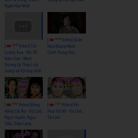
Ngân Hay Nhất
6044
[
Video] Quán
6328
[
Video] Cải
Nửa Khuya-Minh
Cảnh-Trọng Hữu
Lương Xưa : Rồi 30
Năm Sau - Minh
Vương Lệ Thủy | cải
lương xã hội hay nhất
9063
7354
[
Video] Bông
[
Video] Khi
Hồng Cài Áo - Vũ Linh,
Hoa Trà Nở - Vũ Linh,
Ngọc Huyền, Ngọc
Tài Linh
Giàu, Diệp Lang