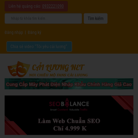
Liên hệ quảng cáo:
0932221090
Đăng nhập
|
Đăng ký
Chia sẻ video "Tôi yêu cải lương".