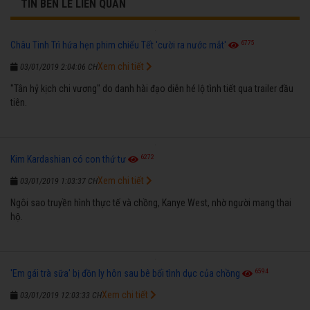
TIN BÊN LỀ LIÊN QUAN
6775
Châu Tinh Trì hứa hẹn phim chiếu Tết 'cười ra nước mắt'
Xem chi tiết
03/01/2019 2:04:06 CH
"Tân hỷ kịch chi vương" do danh hài đạo diễn hé lộ tình tiết qua trailer đầu
tiên.
6272
Kim Kardashian có con thứ tư
Xem chi tiết
03/01/2019 1:03:37 CH
Ngôi sao truyền hình thực tế và chồng, Kanye West, nhờ người mang thai
hộ.
6594
'Em gái trà sữa' bị đồn ly hôn sau bê bối tình dục của chồng
Xem chi tiết
03/01/2019 12:03:33 CH