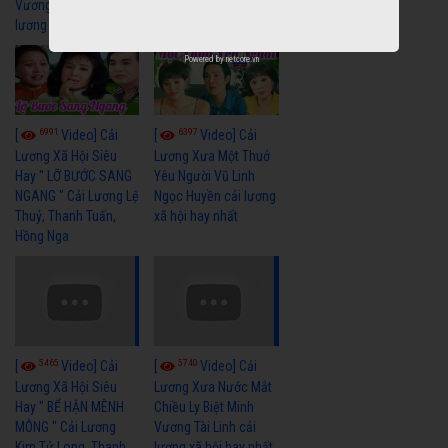
Vương Thoại Mỹ | cải
Lương Xã Hội Xưa Bất
lương xã hội hay nhất
Hủ
Powered by
netcore.vn
6991
6397
[
Video] Cải
[
Video] Cải
Lương Xã Hội Siêu
Lương Xưa Một Thuở
Hay " LỠ BƯỚC SANG
Yêu Người Vũ Linh
NGANG " Cải Lương Lệ
Ngọc Huyền cải lương
Thuỷ, Thanh Tuấn,
xã hội hay nhất
Hồng Nga
5465
5740
[
Video] Cải
[
Video] Cải
Lương Xã Hội Siêu
Lương Xưa Nước Mắt
Hay " BỂ HẬN MÊNH
Chiều Ly Biệt Minh
MÔNG " Cải Lương
Vương Tài Linh cải
Kim Tử Long, Thanh
lương xã hội hay nhất