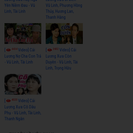
Yên Niềm Đau - Vũ
Vũ Linh, Phương Hồng
Linh, Tài Linh
Thủy, Hương Lan,
Thanh Hằng
4434
3602
[
Video] Cải
[
Video] Cải
Lương Nợ Cha Con Trả
Lương Xưa Còn
- Vũ Linh, Tài Linh
Duyên - Vũ Linh, Tài
Linh, Trọng Hữu
4020
[
Video] Cải
Lương Xưa Cô Dâu
Phụ - Vũ Linh, Tài Linh,
Thanh Ngân