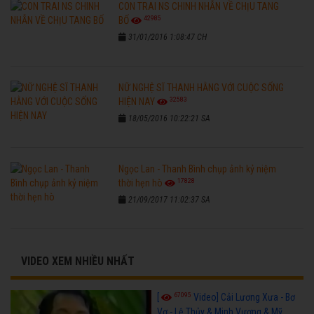
CON TRAI NS CHINH NHẪN VỀ CHỊU TANG
42985
BỐ
31/01/2016 1:08:47 CH
NỮ NGHỆ SĨ THANH HẰNG VỚI CUỘC SỐNG
32583
HIỆN NAY
18/05/2016 10:22:21 SA
Ngọc Lan - Thanh Bình chụp ảnh kỷ niệm
17828
thời hẹn hò
21/09/2017 11:02:37 SA
VIDEO XEM NHIỀU NHẤT
67095
[
Video] Cải Lương Xưa - Bơ
Vơ - Lệ Thủy & Minh Vương & Mỹ