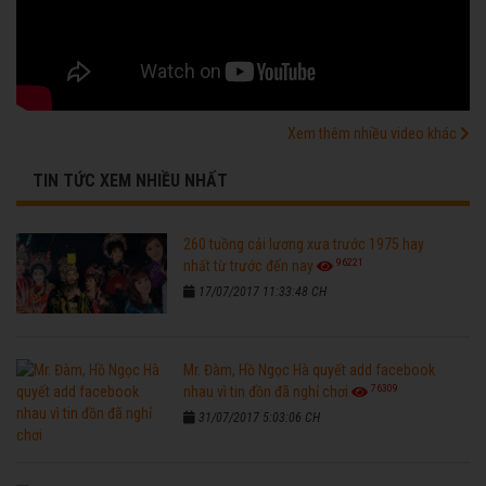
Xem thêm nhiều video khác
TIN TỨC XEM NHIỀU NHẤT
260 tuồng cải lương xưa trước 1975 hay
96221
nhất từ trước đến nay
17/07/2017 11:33:48 CH
Mr. Đàm, Hồ Ngọc Hà quyết add facebook
76309
nhau vì tin đồn đã nghỉ chơi
31/07/2017 5:03:06 CH