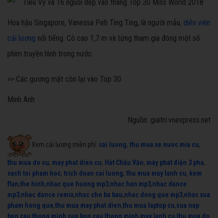
Hoa hậu Singapore, Vanessa Peh Ting Ting, là người mẫu,
diễn viên
cải lương
nổi tiếng. Cô cao 1,7 m và từng tham gia đóng một số
phim truyền hình trong nước.
>> Các gương mặt còn lại vào Top 30
Minh Anh
Nguồn: giaitri.vnexpress.net
Xem cải lương miễn phí:
cai luong
,
thu mua xe nuoc mia cu
,
thu mua do cu
,
may phat dien cu
,
Hát Chầu Văn
,
máy phát điện 3 pha
,
sach toi pham hoc
,
trich doan cai luong
,
thu mua may lanh cu
,
kem
flan
,
the hinh
,
nhac que huong mp3
,
nhac han mp3
,
nhac dance
mp3
,
nhac dance remix
,
nhac cho ba bau
,
nhac dong que mp3
,
nhac xua
pham hong que
,
thu mua may phat dien
,
thu mua laptop cu
,
sua nap
bon cau thong minh
,
sua bon cau thong minh
,
may lanh cu
,
thu mua do