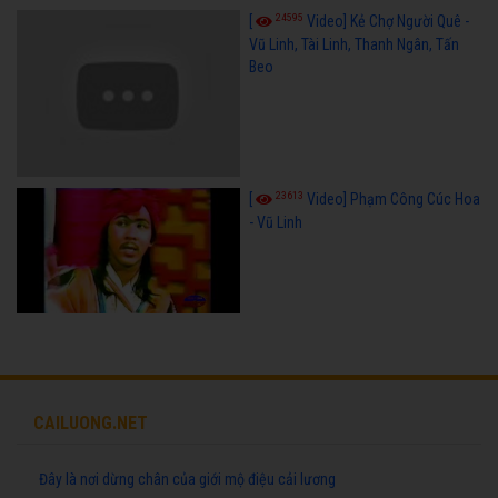
24595
[
Video] Kẻ Chợ Người Quê -
Vũ Linh, Tài Linh, Thanh Ngân, Tấn
Beo
23613
[
Video] Phạm Công Cúc Hoa
- Vũ Linh
CAILUONG.NET
Đây là nơi dừng chân của giới mộ điệu cải lương