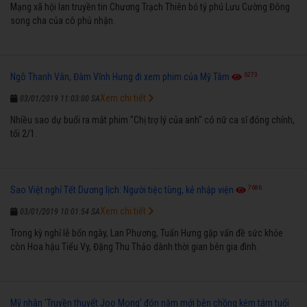
Mạng xã hội lan truyền tin Chương Trạch Thiên bỏ tỷ phú Lưu Cường Đông
song cha của cô phủ nhận.
6273
Ngô Thanh Vân, Đàm Vĩnh Hưng đi xem phim của Mỹ Tâm
Xem chi tiết
03/01/2019 11:03:00 SA
Nhiều sao dự buổi ra mắt phim "Chị trợ lý của anh" có nữ ca sĩ đóng chính,
tối 2/1.
7686
Sao Việt nghỉ Tết Dương lịch: Người tiệc tùng, kẻ nhập viện
Xem chi tiết
03/01/2019 10:01:54 SA
Trong kỳ nghỉ lễ bốn ngày, Lan Phương, Tuấn Hưng gặp vấn đề sức khỏe
còn Hoa hậu Tiểu Vy, Đặng Thu Thảo dành thời gian bên gia đình.
Mỹ nhân 'Truyền thuyết Joo Mong' đón năm mới bên chồng kém tám tuổi