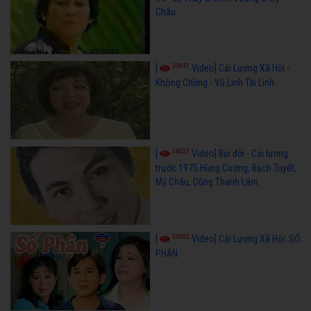
Châu
50847
[
Video] Cải Lương Xã Hội -
Không Chồng - Vũ Linh Tài Linh
36027
[
Video] Bụi đời - Cải lương
trước 1975 Hùng Cường, Bạch Tuyết,
Mỹ Châu, Dũng Thanh Lâm
34592
[
Video] Cải Lương Xã Hội: SỐ
PHẬN