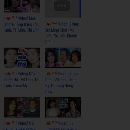
4111
[
Video] Một
3659
[
Video] Sóng
Thời Phóng Đãng - Vũ
Linh, Tài Linh, Chí Linh
Gió Làng Chài - Vũ
Linh, Tài Linh, Khánh
Tuấn
3770
3442
[
Video] Dãy
[
Video] Nhạc
Ngân Hà - Vũ Linh, Tài
Tình - Vũ Linh, Thoại
Linh, Thoại Mỹ
Mỹ, Phương Hồng
Thủy
4116
3966
[
Video] Cải
[
Video] Cải
Lương Xưa Hãy Ngủ
Lương Xưa Đi Biển -