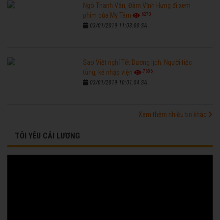
Ngô Thanh Vân, Đàm Vĩnh Hưng đi xem
6273
phim của Mỹ Tâm
03/01/2019 11:03:00 SA
Sao Việt nghỉ Tết Dương lịch: Người tiệc
7686
tùng, kẻ nhập viện
03/01/2019 10:01:54 SA
Xem thêm nhiều tin khác
TÔI YÊU CẢI LƯƠNG