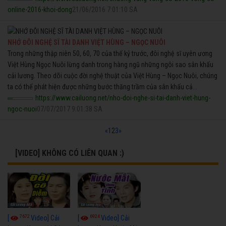
online-2016-khoi-dong
21/06/2016 7:01:10 SA
NHỚ ĐÔI NGHỆ SĨ TÀI DANH VIỆT HÙNG – NGỌC NUÔI
Trong những thập niên 50, 60, 70 của thế kỷ trước, đôi nghệ sĩ uyên ương
Việt Hùng Ngọc Nuôi lừng danh trong hàng ngũ những ngôi sao sân khấu
cải lương. Theo dõi cuộc đời nghệ thuật của Việt Hùng – Ngọc Nuôi, chúng
ta có thể phát hiện được những bước thăng trầm của sân khấu cả...
https://www.cailuong.net/nho-doi-nghe-si-tai-danh-viet-hung-
ngoc-nuoi
07/07/2017 9:01:38 SA
«
1
2
3
»
[VIDEO] KHÔNG CÓ LIÊN QUAN :)
7672
6924
[
Video] Cải
[
Video] Cải