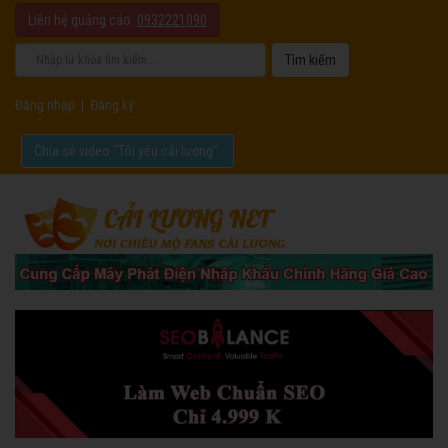
Liên hệ quảng cáo:
0932221090
Đăng nhập
|
Đăng ký
Chia sẻ video "Tôi yêu cải lương".