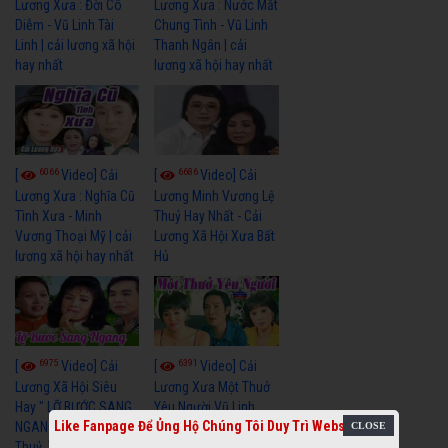
Lương Xưa : Đời Cô
Lương Xưa : Nước Mắt
Diễm - Vũ Linh Tài
Chung Tình - Vũ Linh
Linh | cải lương xã hội
Thanh Ngân | cải
hay nhất
lương xã hội hay nhất
6066
6686
[
Video] Cải
[
Video] Cải
Lương Xưa : Nghĩa Cũ
Lương Minh Vương Lệ
Tình Xưa - Minh
Thuỷ Hay Nhất - Cải
Vương Thoại Mỹ | cải
Lương Xã Hội Xưa Bất
lương xã hội hay nhất
Hủ
6975
6391
[
Video] Cải
[
Video] Cải
Lương Xã Hội Siêu
Lương Xưa Một Thuở
Hay " LỠ BƯỚC SANG
Yêu Người Vũ Linh
Like Fanpage Để Ủng Hộ Chúng Tôi Duy Trì Website
NGANG " Cải Lương Lệ
Ngọc Huyền cải lương
Thuỷ, Thanh Tuấn,
xã hội hay nhất