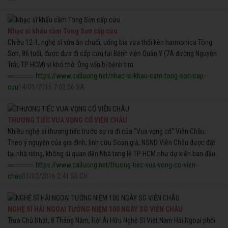
Nhạc sĩ khẩu cầm Tòng Sơn cấp cứu
Chiều 12-1, nghệ sĩ vừa ăn chuối, uống bia vừa thổi kèn harmonica Tòng
Sơn, 86 tuổi, được đưa đi cấp cứu tại Bệnh viện Quân Y (7A đường Nguyễn
Trãi, TP HCM) vì khó thở. Ông vốn bị bệnh tim.
https://www.cailuong.net/nhac-si-khau-cam-tong-son-cap-
cuu
14/01/2016 7:02:56 SA
THƯƠNG TIẾC VUA VỌNG CỔ VIỄN CHÂU
Nhiều nghệ sĩ thương tiếc trước sự ra đi của "Vua vọng cổ" Viễn Châu.
Theo ý nguyện của gia đình, linh cữu Soạn giả, NSND Viễn Châu được đặt
tại nhà riêng, không di quan đến Nhà tang lễ TP HCM như dự kiến ban đầu.
https://www.cailuong.net/thuong-tiec-vua-vong-co-vien-
chau
03/02/2016 2:41:50 CH
NGHỆ SĨ HẢI NGOẠI TƯỞNG NIỆM 100 NGÀY SG VIỄN CHÂU
Trưa Chủ Nhật, 8 Tháng Năm, Hội Ái Hữu Nghệ Sĩ Việt Nam Hải Ngoại phối