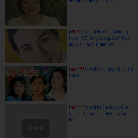
Không Chồng - Vũ Linh Tài Linh
36019
[
Video] Bụi đời - Cải lương
trước 1975 Hùng Cường, Bạch Tuyết,
Mỹ Châu, Dũng Thanh Lâm
34584
[
Video] Cải Lương Xã Hội: SỐ
PHẬN
24589
[
Video] Kẻ Chợ Người Quê -
Vũ Linh, Tài Linh, Thanh Ngân, Tấn
Beo