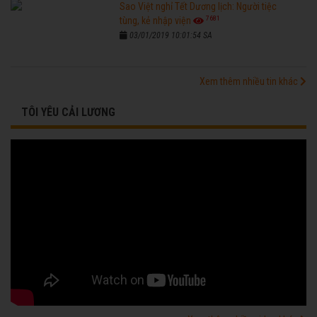
Sao Việt nghỉ Tết Dương lịch: Người tiệc
7681
tùng, kẻ nhập viện
03/01/2019 10:01:54 SA
Xem thêm nhiều tin khác
TÔI YÊU CẢI LƯƠNG