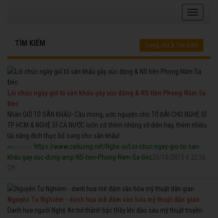
TÌM KIẾM
Trang chủ
Tìm kiếm
Lời chúc ngày giổ tổ sân khấu gây xúc động & NS tiền Phong Năm Sa
Đéc
Nhân GIỖ TÔ SÂN KHẤU- Cầu mong, ước nguyện cho TỔ ĐÃI CHO NGHỆ SĨ
TP HCM & NGHỆ SĨ CẢ NƯỚC luôn có thêm những vở diễn hay, thêm nhiều
tài năng đích thực bổ sung cho sân khấu!
https://www.cailuong.net/Nghe-si/Loi-chuc-ngay-gio-to-san-
khau-gay-xuc-đong-amp-NS-tien-Phong-Nam-Sa-Đec
25/10/2015 6:22:56
CH
Nguyễn Tư Nghiêm - danh họa mê đắm văn hóa mỹ thuật dân gian
Danh họa người Nghệ An trở thành bậc thầy khi đào sâu mỹ thuật truyền