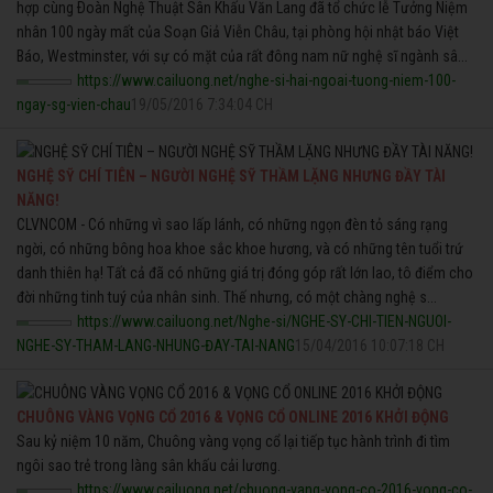
hợp cùng Ðoàn Nghệ Thuật Sân Khấu Văn Lang đã tổ chức lễ Tưởng Niệm
nhân 100 ngày mất của Soạn Giả Viễn Châu, tại phòng hội nhật báo Việt
Báo, Westminster, với sự có mặt của rất đông nam nữ nghệ sĩ ngành sâ...
https://www.cailuong.net/nghe-si-hai-ngoai-tuong-niem-100-
ngay-sg-vien-chau
19/05/2016 7:34:04 CH
NGHỆ SỸ CHÍ TIÊN – NGƯỜI NGHỆ SỸ THẦM LẶNG NHƯNG ĐẦY TÀI
NĂNG!
CLVNCOM - Có những vì sao lấp lánh, có những ngọn đèn tỏ sáng rạng
ngời, có những bông hoa khoe sắc khoe hương, và có những tên tuổi trứ
danh thiên hạ! Tất cả đã có những giá trị đóng góp rất lớn lao, tô điểm cho
đời những tinh tuý của nhân sinh. Thế nhưng, có một chàng nghệ s...
https://www.cailuong.net/Nghe-si/NGHE-SY-CHI-TIEN-NGUOI-
NGHE-SY-THAM-LANG-NHUNG-ĐAY-TAI-NANG
15/04/2016 10:07:18 CH
CHUÔNG VÀNG VỌNG CỔ 2016 & VỌNG CỔ ONLINE 2016 KHỞI ĐỘNG
Sau kỷ niệm 10 năm, Chuông vàng vọng cổ lại tiếp tục hành trình đi tìm
ngôi sao trẻ trong làng sân khấu cải lương.
https://www.cailuong.net/chuong-vang-vong-co-2016-vong-co-