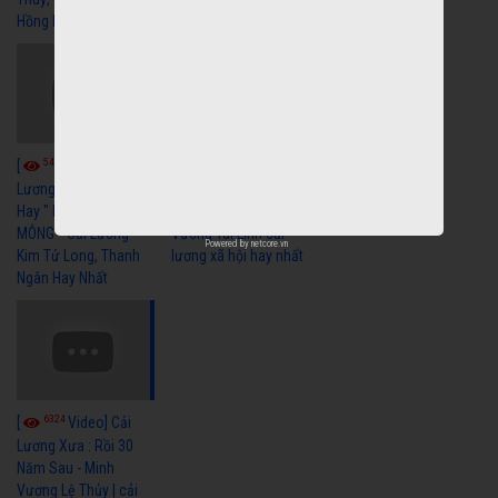
Hồng Nga
5461
5737
[
Video] Cải
[
Video] Cải
Lương Xã Hội Siêu
Lương Xưa Nước Mắt
Hay " BỂ HẬN MÊNH
Chiều Ly Biệt Minh
MÔNG " Cải Lương
Vương Tài Linh cải
Powered by
netcore.vn
Kim Tử Long, Thanh
lương xã hội hay nhất
Ngân Hay Nhất
6324
[
Video] Cải
Lương Xưa : Rồi 30
Năm Sau - Minh
Vương Lệ Thủy | cải