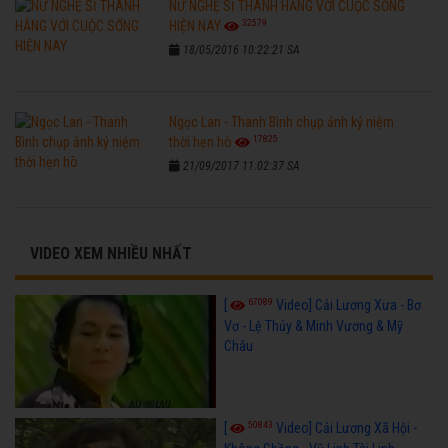
NỮ NGHỆ SĨ THANH HẰNG VỚI CUỘC SỐNG
32579
HIỆN NAY
18/05/2016 10:22:21 SA
Ngọc Lan - Thanh Bình chụp ảnh kỷ niệm
17825
thời hẹn hò
21/09/2017 11:02:37 SA
VIDEO XEM NHIỀU NHẤT
67089
[
Video] Cải Lương Xưa - Bơ
Vơ - Lệ Thủy & Minh Vương & Mỹ
Châu
50843
[
Video] Cải Lương Xã Hội -