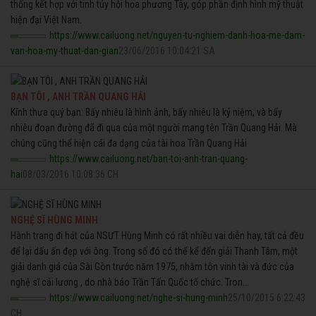
thống kết hợp với tinh túy hội họa phương Tây, góp phần định hình mỹ thuật
hiện đại Việt Nam.
https://www.cailuong.net/nguyen-tu-nghiem-danh-hoa-me-dam-
van-hoa-my-thuat-dan-gian
23/06/2016 10:04:21 SA
BẠN TÔI , ANH TRẦN QUANG HẢI
Kính thưa quý bạn: Bấy nhiêu là hình ảnh, bấy nhiêu là kỷ niệm, và bấy
nhiêu đoạn đường đã đi qua của một người mang tên Trần Quang Hải. Mà
chúng cũng thể hiện cái đa dạng của tài hoa Trần Quang Hải
https://www.cailuong.net/ban-toi-anh-tran-quang-
hai
08/03/2016 10:08:36 CH
NGHỆ SĨ HÙNG MINH
Hành trang đi hát của NSƯT Hùng Minh có rất nhiều vai diễn hay, tất cả đều
để lại dấu ấn đẹp với ông. Trong số đó có thể kể đến giải Thanh Tâm, một
giải danh giá của Sài Gòn trước năm 1975, nhằm tôn vinh tài và đức của
nghệ sĩ cải lương , do nhà báo Trần Tấn Quốc tổ chức. Tron...
https://www.cailuong.net/nghe-si-hung-minh
25/10/2015 6:22:43
CH