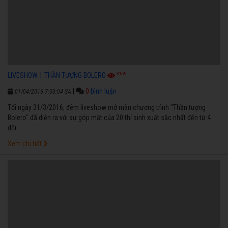
3159
LIVESHOW 1 THẦN TƯỢNG BOLERO
|
0
bình luận
01/04/2016 7:03:04 SA
Tối ngày 31/3/2016, đêm liveshow mở màn chương trình "Thần tượng
Bolero" đã diễn ra với sự góp mặt của 20 thí sinh xuất sắc nhất đến từ 4
đội.
Xem chi tiết