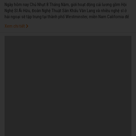
Ngày hôm nay Chủ Nhựt 8 Tháng Năm, giới hoạt động cải lương gồm Hội
Nghệ Sĩ Ái Hữu, Đoàn Nghệ Thuật Sân Khấu Văn Lang và nhiều nghệ sĩ ở
hải ngoại sẽ tập trung tại thành phố Westminster, miền Nam California để
làm lễ tưởng niệm cố soạn giả Viễn Châu.
Xem chi tiết