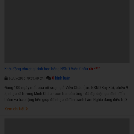
2197
Khởi động chương trình học bổng NSND Viễn Châu
|
0
bình luận
10/05/2016 10:04:00 SA
Đúng 100 ngày mất của cố soạn giả Viễn Châu (tức NSND Bảy Bá), chiều 9-
5, nhạc sĩ Trương Minh Châu - con trai của ông - đã đại diện gia đình đến
thăm và trao tặng tiền giúp đỡ nhạc sĩ đàn tranh Lâm Nghĩa đang điều trị 3
căn bệnh: tiểu đường, di chứng tai biến mạch máu não, viêm phổi với số
Xem chi tiết
tiền 15 triệu đồng, trích từ tiền phúng điếu trong đám tang của ông Viễn
Châu.