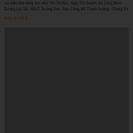
vai diễn thời vàng son như: NS Chí Bảo - Ngô Tôn Quyền, NS Công Minh -
Dương Lục Sứ , NSƯT Trường Sơn - Bao Công, NS Thanh Hoàng - Chung Vô
Diệm, NS Thanh Thế - Thần nữ, NS Bo Bo Hoàng - mẹ Cám, NS Xuân Yến -
Xem chi tiết
Đào Tam Xuân, NS Thanh Loan - Triệu Tử Long, NSƯT Kim Tiểu Long - Lữ
Bố - NS Trinh Trinh - Phi Giao, NSƯT Tú Sương - Tây Thi. - NS Võ Minh Lâm -
Tiết Đinh San, NS Bình Tinh - Phàn Lê Huê, NS Điền Trung - Hạng Võ, NS Lê
Thanh Thảo - Ngu Cơ, NS Hà Như - Ngọc Hân công chúa, NSƯT Lê Tứ -
Nguyễn Huệ, NS Thúy My - Thoại Ba công chúa, Nhóm đồng ấu Bầu Trời
Xanh, NSƯT Kim Tử Long.