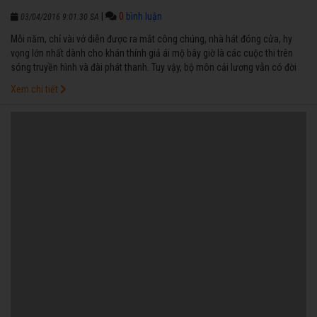
|
0
bình luận
03/04/2016 9:01:30 SA
Mỗi năm, chỉ vài vở diễn được ra mắt công chúng, nhà hát đóng cửa, hy
vọng lớn nhất dành cho khán thính giả ái mộ bây giờ là các cuộc thi trên
sóng truyền hình và đài phát thanh. Tuy vậy, bộ môn cải lương vẫn có đời
sống riêng, bởi tình yêu và niềm đam mê của người làm nghề lẫn khán giả
Xem chi tiết
luôn mãnh liệt.