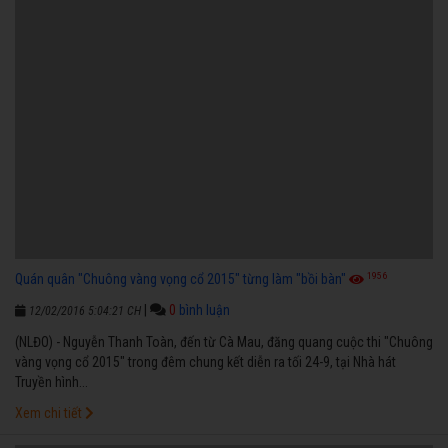
1956
Quán quân "Chuông vàng vọng cổ 2015" từng làm "bồi bàn"
|
0
bình luận
12/02/2016 5:04:21 CH
(NLĐO) - Nguyễn Thanh Toàn, đến từ Cà Mau, đăng quang cuộc thi "Chuông
vàng vọng cổ 2015" trong đêm chung kết diễn ra tối 24-9, tại Nhà hát
Truyền hình...
Xem chi tiết