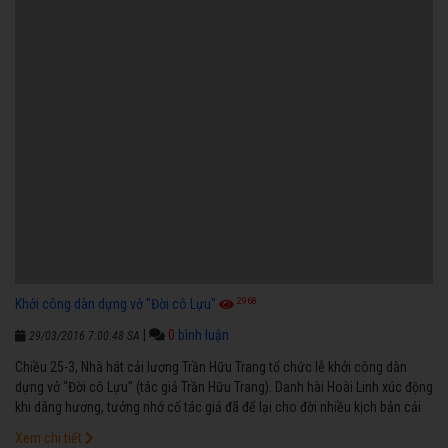
2968
Khởi công dàn dựng vở "Đời cô Lựu"
|
0
bình luận
29/03/2016 7:00:48 SA
Chiều 25-3, Nhà hát cải lương Trần Hữu Trang tổ chức lễ khởi công dàn
dựng vở “Đời cô Lựu” (tác giả Trần Hữu Trang). Danh hài Hoài Linh xúc động
khi dâng hương, tưởng nhớ cố tác giả đã để lại cho đời nhiều kịch bản cải
lương quý giá.
Xem chi tiết