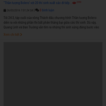
2290
"Thần tượng Bolero' với 20 thí sinh xuất sắc đi tiếp...
|
0
bình luận
26/03/2016 7:01:24 SA
Tối 24.3, tập cuối của vòng Thách đấu chương trình Thần tượng Bolero
diễn ra với những phần thi bất phân thắng bại giữa các thí sinh. Dù vậy,
Quang Linh và Đan Trường vẫn tìm ra những thí sinh xứng đáng bước vào
vòng liveshow.
Xem chi tiết