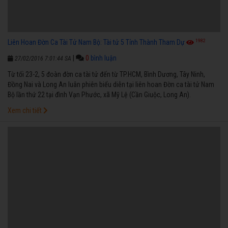
1982
Liên Hoan Đờn Ca Tài Tử Nam Bộ: Tài tử 5 Tỉnh Thành Tham Dự
|
0
bình luận
27/02/2016 7:01:44 SA
Từ tối 23-2, 5 đoàn đờn ca tài tử đến từ TP.HCM, Bình Dương, Tây Ninh,
Đồng Nai và Long An luân phiên biểu diễn tại liên hoan Đờn ca tài tử Nam
Bộ lần thứ 22 tại đình Vạn Phước, xã Mỹ Lệ (Cần Giuộc, Long An).
Xem chi tiết