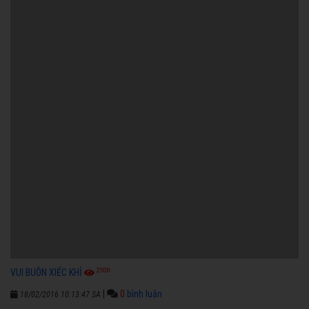
2500
VUI BUÔN XIẾC KHỈ
|
0
bình luận
18/02/2016 10:13:47 SA