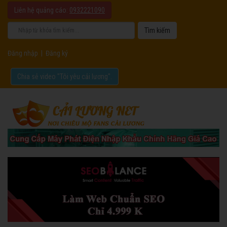
Liên hệ quảng cáo:
0932221090
Đăng nhập
|
Đăng ký
Chia sẻ video "Tôi yêu cải lương".