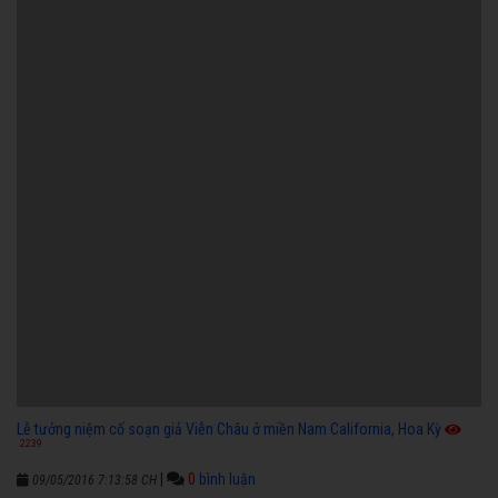
Lễ tưởng niệm cố soạn giả Viễn Châu ở miền Nam California, Hoa Kỳ
2239
|
0
bình luận
09/05/2016 7:13:58 CH