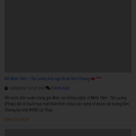
3442
NS Minh Tâm – Tài Lương hội ngộ đoàn Kim Chung
|
0
bình luận
15/02/2016 1:07:27 CH
Về nước đón xuân cùng gia đình, vợ chồng nghệ sĩ Minh Tâm - Tài Lương
(Pháp) đã có buổi họp mặt thân tình cùng các nghệ sĩ đoàn cải lương Kim
Chung tại nhà NSND Lệ Thủy.
Xem chi tiết