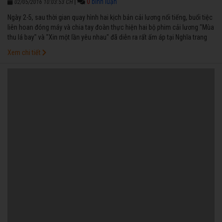
|
0
bình luận
02/05/2016 10:03:53 CH
Ngày 2-5, sau thời gian quay hình hai kịch bản cải lương nổi tiếng, buổi tiệc
liên hoan đóng máy và chia tay đoàn thực hiện hai bộ phim cải lương "Mùa
thu lá bay" và "Xin một lần yêu nhau" đã diễn ra rất ấm áp tại Nghĩa trang
Nghệ sĩ TPHCM. NS Kiều Tiên xúc động cho biết, bà thực hiện hai vở cải
Xem chi tiết
lương video này là làm theo tâm nguyện của chồng – cố NSƯT Minh
Phụng.