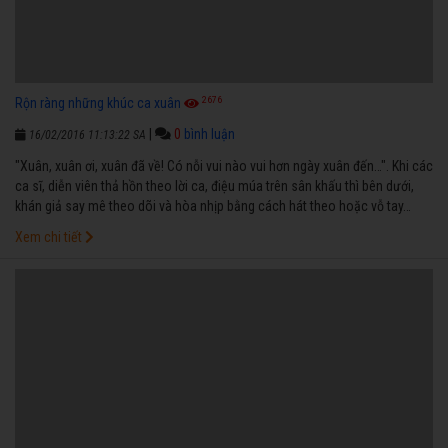
2676
Rộn ràng những khúc ca xuân
|
0
bình luận
16/02/2016 11:13:22 SA
"Xuân, xuân ơi, xuân đã về! Có nỗi vui nào vui hơn ngày xuân đến…". Khi các
ca sĩ, diễn viên thả hồn theo lời ca, điệu múa trên sân khấu thì bên dưới,
khán giả say mê theo dõi và hòa nhịp bằng cách hát theo hoặc vỗ tay…
Mùa xuân từ thành thị đến nông thôn của TP Cần Thơ càng thêm bừng
Xem chi tiết
sáng, vui tươi bởi những khúc hát, lời ca rộn ràng mà các đoàn nghệ thuật
mang đến, bởi sự chào đón, ủng hộ nhiệt tình của bà con ở các địa
phương dành cho các anh chị em nghệ sĩ.