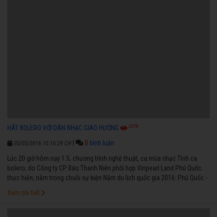
2378
HÁT BOLERO VỚI DÀN NHẠC GIAO HƯỞNG
|
0
bình luận
05/05/2016 10:10:29 CH
Lúc 20 giờ hôm nay 1.5, chương trình nghệ thuật, ca múa nhạc Tình ca
bolero, do Công ty CP Báo Thanh Niên phối hợp Vinpearl Land Phú Quốc
thực hiện, nằm trong chuỗi sự kiện Năm du lịch quốc gia 2016: Phú Quốc -
đồng bằng sông Cửu Long, dưới sự chỉ đạo của UBND tỉnh Kiên Giang, sẽ
Xem chi tiết
diễn ra tại không gian mở của sân khấu nhạc nước Vinpearl Land Phú
Quốc.