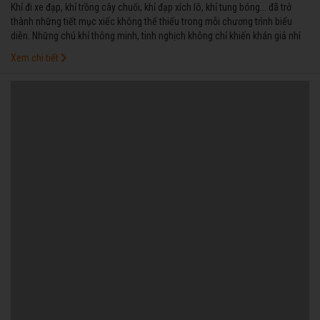
Khỉ đi xe đạp, khỉ trồng cây chuối, khỉ đạp xích lô, khỉ tung bóng... đã trở
thành những tiết mục xiếc không thể thiếu trong mỗi chương trình biểu
diễn. Những chú khỉ thông minh, tinh nghịch không chỉ khiến khán giả nhí
cười nghiêng ngả mà cánh người lớn cũng thấy hứng thú. Nhưng phía sau
Xem chi tiết
những tiết mục xiếc hấp dẫn ấy là chuỗi ngày công phu tập luyện của cả
thầy và trò cùng những trăn trở cho một nghề gian khó ít người tiếp nối...