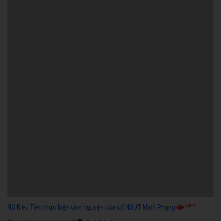
3499
NS Kiều Tiên thực hiện tâm nguyện của cố NSƯT Minh Phụng