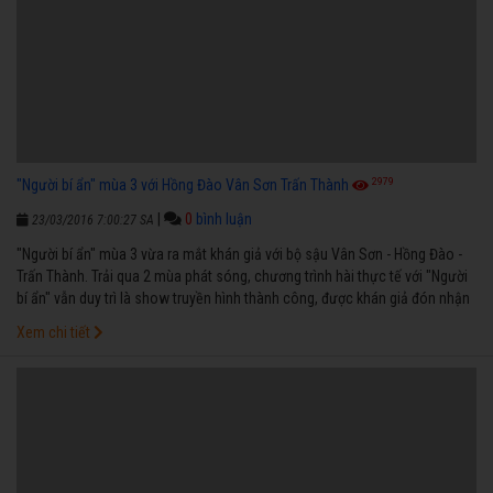
2979
"Người bí ẩn" mùa 3 với Hồng Đào Vân Sơn Trấn Thành
|
0
bình luận
23/03/2016 7:00:27 SA
"Người bí ẩn" mùa 3 vừa ra mắt khán giả với bộ sậu Vân Sơn - Hồng Đào -
Trấn Thành. Trải qua 2 mùa phát sóng, chương trình hài thực tế với "Người
bí ẩn" vẫn duy trì là show truyền hình thành công, được khán giả đón nhận
và đánh giá cao về tính giải trí cũng như tính nhân văn. Tập đầu tiên của
Xem chi tiết
mùa thứ 3 sẽ lên sóng vào 21 giờ tối Chủ nhật trên HTV7 kể từ ngày
27/03/2016.