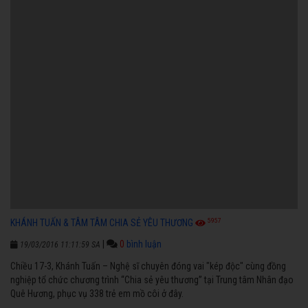
5957
KHÁNH TUẤN & TÂM TÂM CHIA SẺ YÊU THƯƠNG
|
0
bình luận
19/03/2016 11:11:59 SA
Chiều 17-3, Khánh Tuấn – Nghệ sĩ chuyên đóng vai "kép độc" cùng đồng
nghiệp tổ chức chương trình “Chia sẻ yêu thương” tại Trung tâm Nhân đạo
Quê Hương, phục vụ 338 trẻ em mồ côi ở đây.