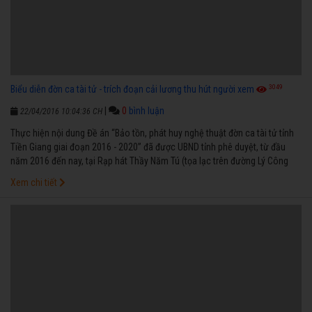
3049
Biểu diễn đờn ca tài tử - trích đoạn cải lương thu hút người xem
|
0
bình luận
22/04/2016 10:04:36 CH
Thực hiện nội dung Đề án “Bảo tồn, phát huy nghệ thuật đờn ca tài tử tỉnh
Tiền Giang giai đoạn 2016 - 2020” đã được UBND tỉnh phê duyệt, từ đầu
năm 2016 đến nay, tại Rạp hát Thầy Năm Tú (tọa lạc trên đường Lý Công
Uẩn, phường 1, TP. Mỹ Tho), vào tối thứ sáu hàng tuần, Sở VH-TT&DL và Hội
Xem chi tiết
Văn học - Nghệ thuật tỉnh tổ chức biểu diễn chương trình đờn ca tài tử và
trích đoạn cải lương phục vụ công chúng.