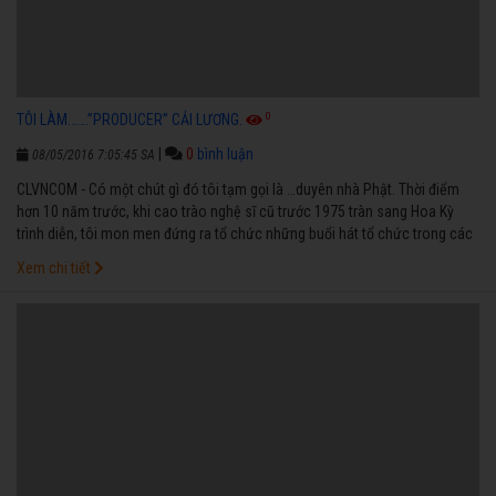
0
TÔI LÀM…….”PRODUCER” CẢI LƯƠNG.
|
0
bình luận
08/05/2016 7:05:45 SA
CLVNCOM - Có một chút gì đó tôi tạm gọi là …duyên nhà Phật. Thời điểm
hơn 10 năm trước, khi cao trào nghệ sĩ cũ trước 1975 tràn sang Hoa Kỳ
trình diễn, tôi mon men đứng ra tổ chức những buổi hát tổ chức trong các
nhà hàng với các nghệ sĩ của ngành Cổ nhạc, tuồng cổ, một thử thách
Xem chi tiết
được xem là …liều mạng với một kẻ …”ngoại đạo”.