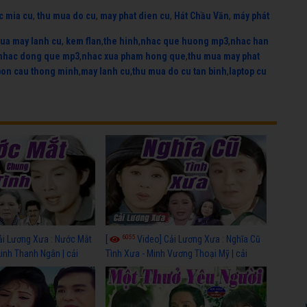
c mia cu
,
thu mua do cu
,
may phat dien cu
,
Hát Chầu Văn
,
máy phát
ua may lanh cu
,
kem flan
,
the hinh
,
nhac que huong mp3
,
nhac han
nhac dong que mp3
,
nhac xua pham hong que
,
thu mua may phat
bon cau thong minh
,
may lanh cu
,
thu mua do cu tan binh
,
laptop cu
6055
ải Lương Xưa : Nước Mắt
[
Video] Cải Lương Xưa : Nghĩa Cũ
Linh Thanh Ngân | cải
Tình Xưa - Minh Vương Thoại Mỹ | cải
 nhất
lương xã hội hay nhất