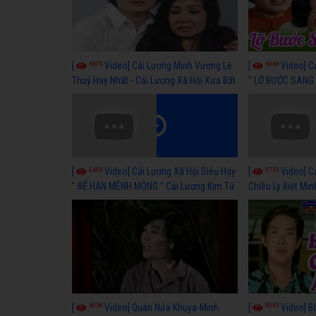
6679
6969
[
Video] Cải Lương Minh Vương Lệ
[
Video] C
Thuỷ Hay Nhất - Cải Lương Xã Hội Xưa Bất
" LỠ BƯỚC SANG 
Hủ
Thuỷ, Thanh Tuấ
5459
5733
[
Video] Cải Lương Xã Hội Siêu Hay
[
Video] C
" BỂ HẬN MÊNH MÔNG " Cải Lương Kim Tử
Chiều Ly Biệt Min
Long, Thanh Ngân Hay Nhất
lương xã hội hay
6038
9055
[
Video] Quán Nửa Khuya-Minh
[
Video] B