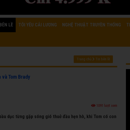
BÊN LỀ
TÔI YÊU CẢI LƯƠNG
NGHỆ THUẬT TRUYỀN THỐNG
T
Trang chủ
Tin bên lề
n và Tom Brady
1091 lượt xem
bầu dục từng gặp sóng gió thuở đầu hẹn hò, khi Tom có con