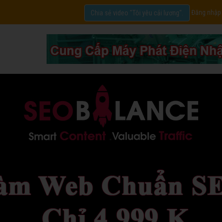
Đăng nhập
Chia sẻ video "Tôi yêu cải lương".