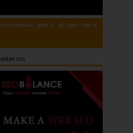
IỂU SỬ SOẠN GIẢ - NGHỆ SĨ
KẾT BẠN - CHIA SẺ
QUẢNG CÁO