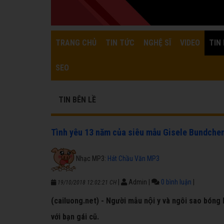
TRANG CHỦ
TIN TỨC
NGHỆ SĨ
VIDEO
TIN 
SEO
TIN BÊN LỀ
Tình yêu 13 năm của siêu mẫu Gisele Bundche
Nhạc MP3:
Hát Chầu Văn MP3
|
Admin
|
0 bình luận
|
19/10/2018 12:02:21 CH
(cailuong.net) - Người mẫu nội y và ngôi sao bóng 
với bạn gái cũ.