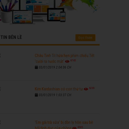
TIN BÊN LỀ
Đọc thêm
Châu Tinh Trì hứa hẹn phim chiếu Tết
6765
'cười ra nước mắt'
03/01/2019 2:04:06 CH
6265
Kim Kardashian có con thứ tư
03/01/2019 1:03:37 CH
'Em gái trà sữa' bị đồn ly hôn sau bê
6585
bối tình dục của chồng