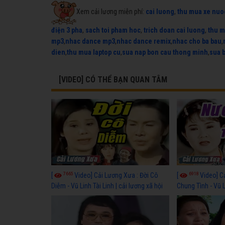
Xem cải lương miễn phí:
cai luong
,
thu mua xe nuo
điện 3 pha
,
sach toi pham hoc
,
trich doan cai luong
,
thu m
mp3
,
nhac dance mp3
,
nhac dance remix
,
nhac cho ba bau
,
dien
,
thu mua laptop cu
,
sua nap bon cau thong minh
,
sua 
[VIDEO] CÓ THỂ BẠN QUAN TÂM
7665
6918
[
Video] Cải Lương Xưa : Đời Cô
[
Video] C
Diễm - Vũ Linh Tài Linh | cải lương xã hội
Chung Tình - Vũ 
hay nhất
lương xã hội hay