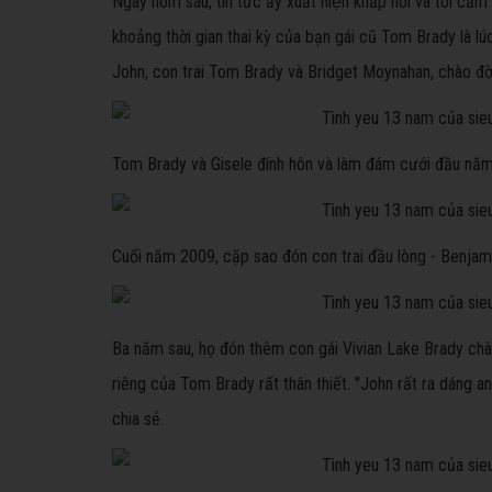
Ngày hôm sau, tin tức ấy xuất hiện khắp nơi và tôi cảm 
khoảng thời gian thai kỳ của bạn gái cũ Tom Brady là l
John, con trai Tom Brady và Bridget Moynahan, chào đơ
Tom Brady và Gisele đính hôn và làm đám cưới đầu năm
Cuối năm 2009, cặp sao đón con trai đầu lòng - Benjam
Ba năm sau, họ đón thêm con gái Vivian Lake Brady chào 
riêng của Tom Brady rất thân thiết. "John rất ra dáng anh
chia sẻ.