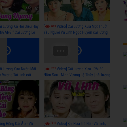
6388
ải Lương Xã Hội Siêu Hay
[
Video] Cải Lương Xưa Một Thuở
NGANG " Cải Lương Lệ
Yêu Người Vũ Linh Ngọc Huyền cải lương
n, Hồng Nga
xã hội hay nhất
6322
ải Lương Xưa Nước Mắt
[
Video] Cải Lương Xưa : Rồi 30
h Vương Tài Linh cải
Năm Sau - Minh Vương Lệ Thủy | cải lương
 nhất
xã hội hay nhất
7349
ông Hồng Cài Áo - Vũ
[
Video] Khi Hoa Trà Nở - Vũ Linh,