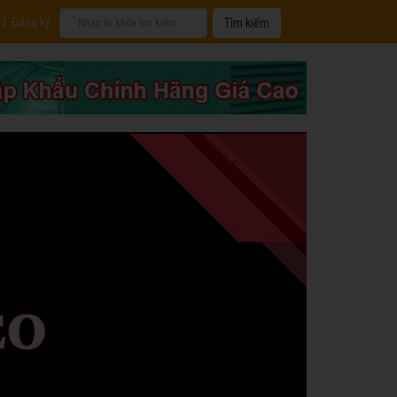
|
Đăng ký